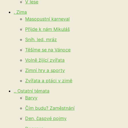
V lese
. Zima
Masopustní karneval
Přijde k nám Mikuláš
Sníh, led, mráz
Těšíme se na Vánoce
Volně žijící zvířata
Zimní hry a sporty
Zvířata a ptáci v zimě
.. Ostatní témata
Barvy
Čím budu? Zaměstnání
Den, časové pojmy