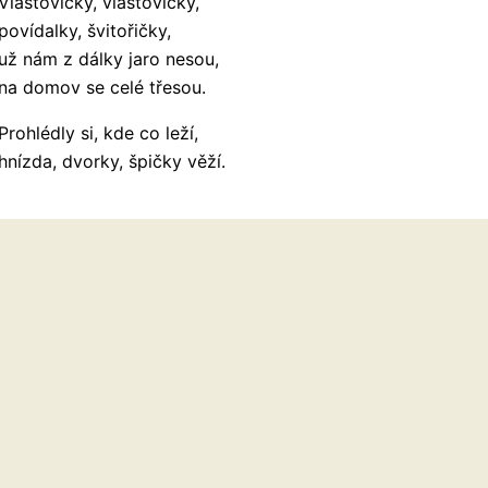
Vlaštovičky, vlaštovičky,
povídalky, švitořičky,
už nám z dálky jaro nesou,
na domov se celé třesou.
Prohlédly si, kde co leží,
hnízda, dvorky, špičky věží.