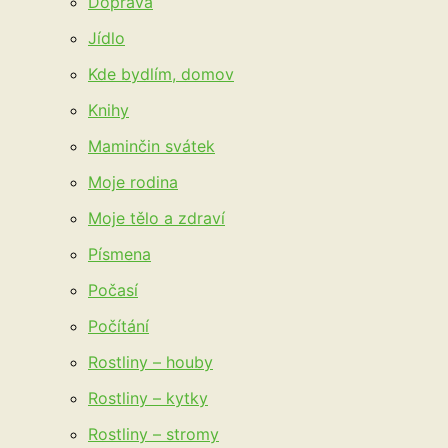
Doprava
Jídlo
Kde bydlím, domov
Knihy
Maminčin svátek
Moje rodina
Moje tělo a zdraví
Písmena
Počasí
Počítání
Rostliny – houby
Rostliny – kytky
Rostliny – stromy