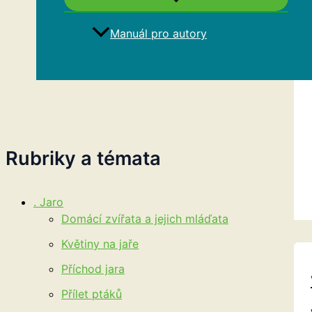
Manuál pro autory
Hledat
Rubriky a témata
. Jaro
Domácí zvířata a jejich mláďata
Květiny na jaře
Příchod jara
Přílet ptáků