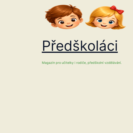
Přeskočit
na
obsah
Předškoláci
Magazín pro učitelky i rodiče, předškolní vzdělávání.