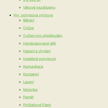
Věkově nezařazeno
Hry, pohybová výchova
Běhání
Chůze
Cvičení pro předškoláky
Handicapované děti
Házení a chytání
Hudebně pohybové
Komunikace
Kontaktní
Lezení
Motorika
Paměť
Počítačové Flash