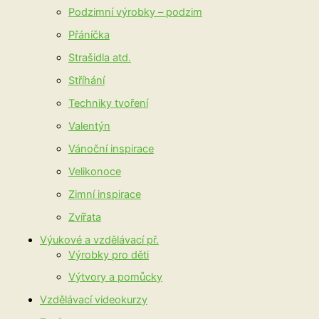
Podzimní výrobky – podzim
Přáníčka
Strašidla atd.
Stříhání
Techniky tvoření
Valentýn
Vánoční inspirace
Velikonoce
Zimní inspirace
Zvířata
Výukové a vzdělávací př.
Výrobky pro děti
Výtvory a pomůcky
Vzdělávací videokurzy