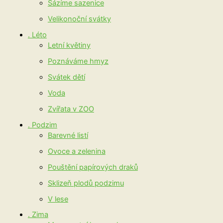
Sázíme sazenice
Velikonoční svátky
. Léto
Letní květiny
Poznáváme hmyz
Svátek dětí
Voda
Zvířata v ZOO
. Podzim
Barevné listí
Ovoce a zelenina
Pouštění papírových draků
Sklizeň plodů podzimu
V lese
. Zima