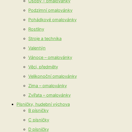
Osoby – omalovánky
Podzimní omalovánky
Pohádkové omalovánky
Rostliny
Stroje a technika
Valentýn
Vánoce – omalovánky
Věci, předměty
Velikonoční omalovánky
Zima – omalovánky
Zvířata – omalovánky
Písničky, hudební výchova
B písničky
C písničky
D písničky