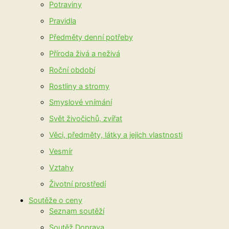
Potraviny
Pravidla
Předměty denní potřeby
Příroda živá a neživá
Roční období
Rostliny a stromy
Smyslové vnímání
Svět živočichů, zvířat
Věci, předměty, látky a jejich vlastnosti
Vesmír
Vztahy
Životní prostředí
Soutěže o ceny
Seznam soutěží
Soutěž Doprava