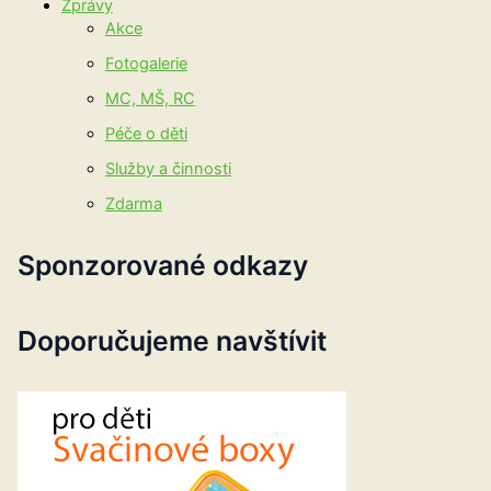
Zprávy
Akce
Fotogalerie
MC, MŠ, RC
Péče o děti
Služby a činnosti
Zdarma
Sponzorované odkazy
Doporučujeme navštívit