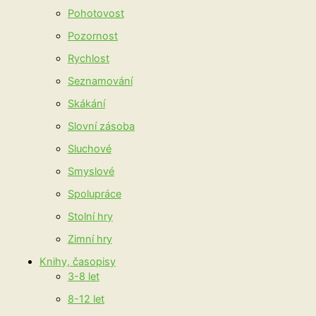
Pohotovost
Pozornost
Rychlost
Seznamování
Skákání
Slovní zásoba
Sluchové
Smyslové
Spolupráce
Stolní hry
Zimní hry
Knihy, časopisy
3-8 let
8-12 let