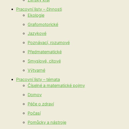
Pracovní listy – činnosti
Ekologie
Grafomotorické
Jazykové
Poznávací, rozumové
Předmatematické
Smyslové, citové
Výtvarné
Pracovní listy – témata
Číselné a matematické pojmy
Domov
Péče o zdraví
Počasí
Pomůcky a nástroje