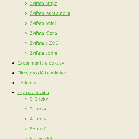
Zvířata hmyz
Zvířata lesní a polní
Zvířata ptáci
Zvířata různá
Zvířata v ZOO
Zvířata vodní
Experimenty a pokusy
Filmy pro děti a mládež
Hádanky
Hry podle věku
0-3 roky
3+ roky
4+ roky
5+ roků
6 a více let