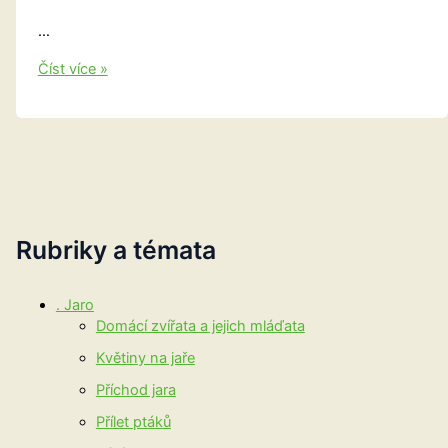
…
Vynášení
Číst více »
Morany
Rubriky a témata
. Jaro
Domácí zvířata a jejich mláďata
Květiny na jaře
Příchod jara
Přílet ptáků