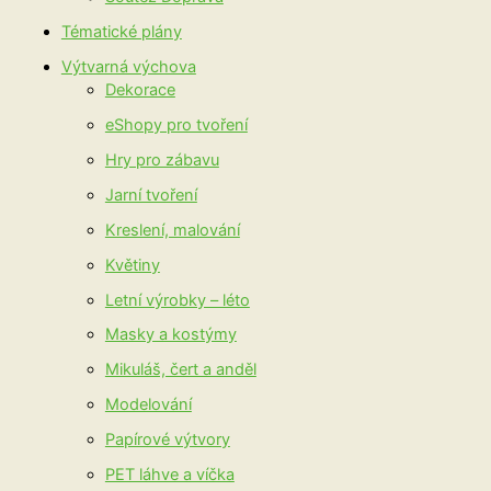
Tématické plány
Výtvarná výchova
Dekorace
eShopy pro tvoření
Hry pro zábavu
Jarní tvoření
Kreslení, malování
Květiny
Letní výrobky – léto
Masky a kostýmy
Mikuláš, čert a anděl
Modelování
Papírové výtvory
PET láhve a víčka