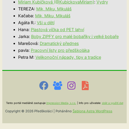
Miriam Kubičková (@KubickovaMiriam)
:
Vydry
TEREZA
:
Mik, Miku, Mikuláš
Kačaba
:
Mik, Miku, Mikuláš
Agáta R.
:
Vši u dětí
Hana
:
Plastová víčka od PET lahví
Jarka
:
Boby ZIPFY pro malé bobaříky i velké bobaře
Marešová
:
Dramatický přednes
pavla
:
Pracovní listy pro předškoláka
Petra M
:
Velikonoční nápady, tipy a tradice
Tento portál mediálně zastupuje
Impression Media, s.r.o.
| Info pro uživatele:
sběr a využití dat
Copyright © 2026 Předškoláci | Poháněno
Šablona Astra WordPress