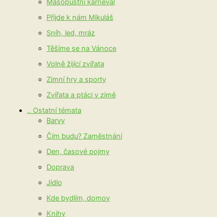
Masopustní karneval
Přijde k nám Mikuláš
Sníh, led, mráz
Těšíme se na Vánoce
Volně žijící zvířata
Zimní hry a sporty
Zvířata a ptáci v zimě
.. Ostatní témata
Barvy
Čím budu? Zaměstnání
Den, časové pojmy
Doprava
Jídlo
Kde bydlím, domov
Knihy