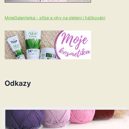
MojeGalanterka - příze a vlny na pletení i háčkování
Odkazy