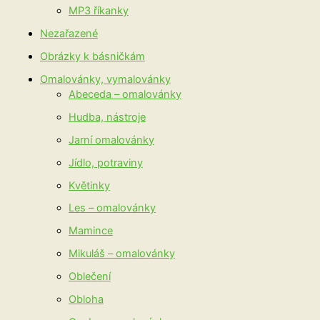
MP3 říkanky
Nezařazené
Obrázky k básničkám
Omalovánky, vymalovánky
Abeceda – omalovánky
Hudba, nástroje
Jarní omalovánky
Jídlo, potraviny
Květinky
Les – omalovánky
Mamince
Mikuláš – omalovánky
Oblečení
Obloha