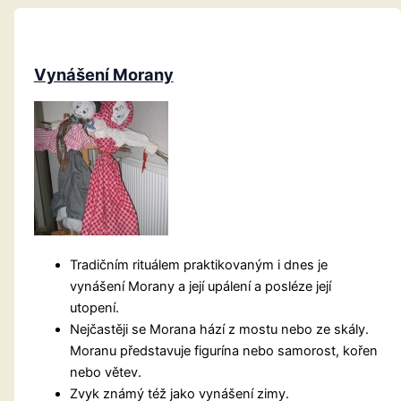
Vynášení Morany
Tradičním rituálem praktikovaným i dnes je
vynášení Morany a její upálení a posléze její
utopení.
Nejčastěji se Morana hází z mostu nebo ze skály.
Moranu představuje figurína nebo samorost, kořen
nebo větev.
Zvyk známý též jako vynášení zimy.