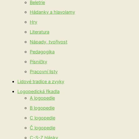
Beletrie
Hádanky a hlavolamy
Hry
Literatura
Nápady, tvořivost
Pedagogika
Písničky
Pracovní listy
Lidové tradice a zvyky
Logopedická říkadla
A logopedie
B logopedie
C logopedie
Č logopedie
C-S-Z hlásky