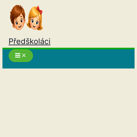
Přeskočit
na
obsah
Předškoláci
Hledat