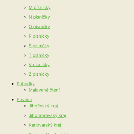
M písničky
N písničky
O písničky
P písničky
S písničky
T písničky
V písničky
Z písničky
Pohádky
Malované čtení
Pověsti
Jihočeský kraj
Jihomoravský kraj
Karlovarský kraj