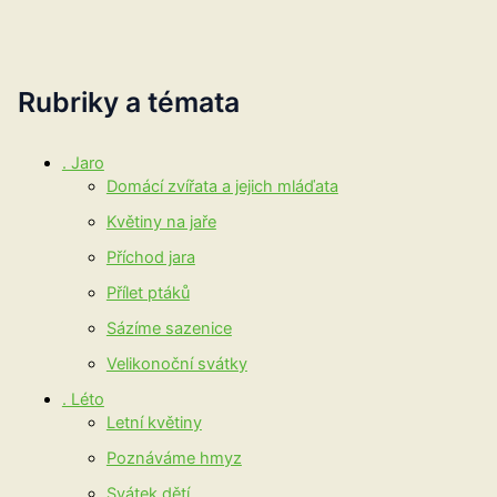
Rubriky a témata
. Jaro
Domácí zvířata a jejich mláďata
Květiny na jaře
Příchod jara
Přílet ptáků
Sázíme sazenice
Velikonoční svátky
. Léto
Letní květiny
Poznáváme hmyz
Svátek dětí