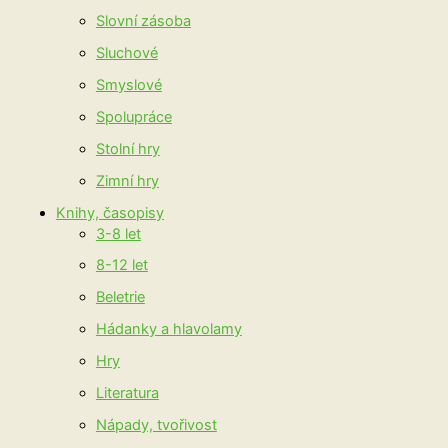
Slovní zásoba
Sluchové
Smyslové
Spolupráce
Stolní hry
Zimní hry
Knihy, časopisy
3-8 let
8-12 let
Beletrie
Hádanky a hlavolamy
Hry
Literatura
Nápady, tvořivost