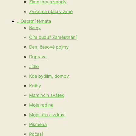
Zimní hry a sporty
Zvířata a ptáci v zimě
.. Ostatní témata
Barvy
Čím budu? Zaměstnání
Den, časové pojmy
Doprava
Jídlo
Kde bydlím, domov
Knihy
Maminčin svátek
Moje rodina
Moje tělo a zdraví
Písmena
Počasí