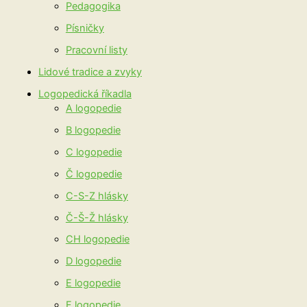
Pedagogika
Písničky
Pracovní listy
Lidové tradice a zvyky
Logopedická říkadla
A logopedie
B logopedie
C logopedie
Č logopedie
C-S-Z hlásky
Č-Š-Ž hlásky
CH logopedie
D logopedie
E logopedie
F logopedie