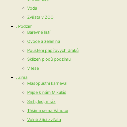
Voda
Zvířata v ZOO
. Podzim
Barevné listí
Ovoce a zelenina
Pouštění papírových draků
Sklizeň plodů podzimu
V lese
. Zima
Masopustní karneval
Přijde k nám Mikuláš
Sníh, led, mráz
Těšíme se na Vánoce
Volně žijící zvířata