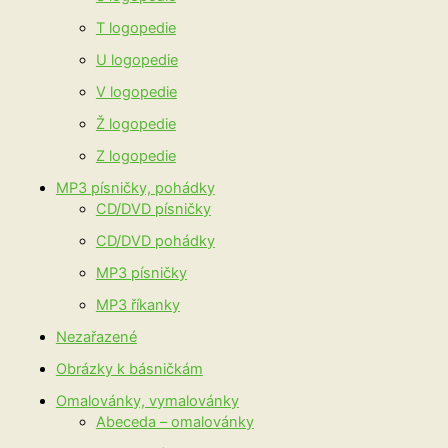
T logopedie
U logopedie
V logopedie
Ž logopedie
Z logopedie
MP3 písničky, pohádky
CD/DVD písničky
CD/DVD pohádky
MP3 písničky
MP3 říkanky
Nezařazené
Obrázky k básničkám
Omalovánky, vymalovánky
Abeceda – omalovánky