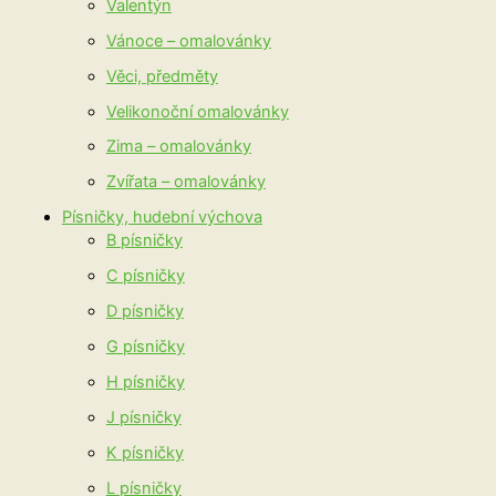
Valentýn
Vánoce – omalovánky
Věci, předměty
Velikonoční omalovánky
Zima – omalovánky
Zvířata – omalovánky
Písničky, hudební výchova
B písničky
C písničky
D písničky
G písničky
H písničky
J písničky
K písničky
L písničky