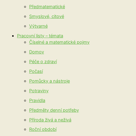
Předmatematické
Smyslové, citové
Výtvarné
Pracovní listy – témata
Číselné a matematické pojmy
Domov
Péče o zdraví
Počasí
Pomůcky a nástroje
Potraviny
Pravidla
Předměty denní potřeby
Příroda živá a neživá
Roční období