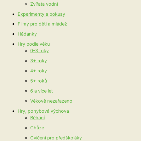
Zvířata vodní
Experimenty a pokusy
Filmy pro děti a mládež
Hádanky
Hry podle věku
0-3 roky
3+ roky
4+ roky
5+ roků
6 a více let
Věkově nezařazeno
Hry, pohybová výchova
Běhání
Chůze
Cvičení pro předškoláky