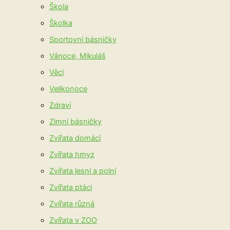
Škola
Školka
Sportovní básničky
Vánoce, Mikuláš
Věci
Velikonoce
Zdraví
Zimní básničky
Zvířata domácí
Zvířata hmyz
Zvířata lesní a polní
Zvířata ptáci
Zvířata různá
Zvířata v ZOO