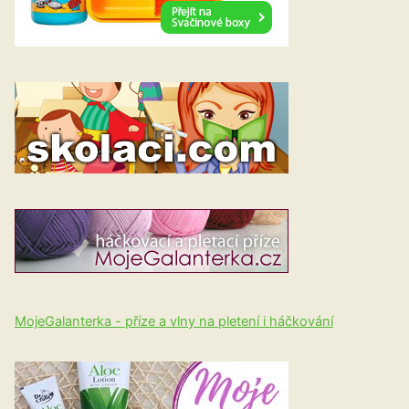
MojeGalanterka - příze a vlny na pletení i háčkování