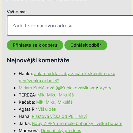
Váš e-mail:
Nejnovější komentáře
Hanka
:
Jak to udělat, aby začátek školního roku
peněženku nebolel?
Miriam Kubičková (@KubickovaMiriam)
:
Vydry
TEREZA
:
Mik, Miku, Mikuláš
Kačaba
:
Mik, Miku, Mikuláš
Agáta R.
:
Vši u dětí
Hana
:
Plastová víčka od PET lahví
Jarka
:
Boby ZIPFY pro malé bobaříky i velké bobaře
Marešová
:
Dramatický přednes