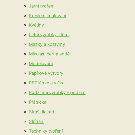
Jarní tvoření
Kreslení, malování
Květiny
Letní výrobky – léto
Masky a kostýmy
Mikuláš, čert a anděl
Modelování
Papírové výtvory
PET láhve a víčka
Podzimní výrobky – podzim
Přáníčka
Strašidla atd.
Stříhání
Techniky tvoření