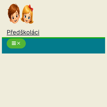
Přeskočit
na
obsah
Předškoláci
Hledat