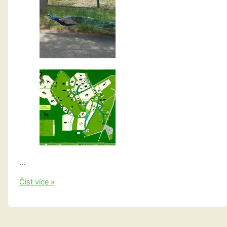
…
Prohlídka
Číst více »
ZOO
v
Olomouci