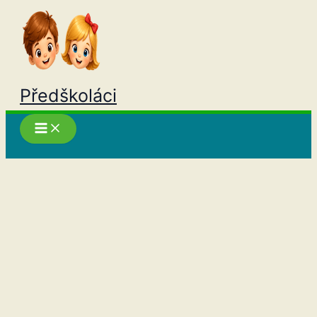
Přeskočit
na
obsah
Předškoláci
Hledat