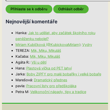
Nejnovější komentáře
Hanka
:
Jak to udělat, aby začátek školního roku
peněženku nebolel?
Miriam Kubičková (@KubickovaMiriam)
:
Vydry
TEREZA
:
Mik, Miku, Mikuláš
Kačaba
:
Mik, Miku, Mikuláš
Agáta R.
:
Vši u dětí
Hana
:
Plastová víčka od PET lahví
Jarka
:
Boby ZIPFY pro malé bobaříky i velké bobaře
Marešová
:
Dramatický přednes
pavla
:
Pracovní listy pro předškoláka
Petra M
:
Velikonoční nápady, tipy a tradice