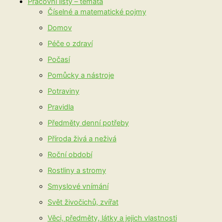
Pracovní listy – témata
Číselné a matematické pojmy
Domov
Péče o zdraví
Počasí
Pomůcky a nástroje
Potraviny
Pravidla
Předměty denní potřeby
Příroda živá a neživá
Roční období
Rostliny a stromy
Smyslové vnímání
Svět živočichů, zvířat
Věci, předměty, látky a jejich vlastnosti