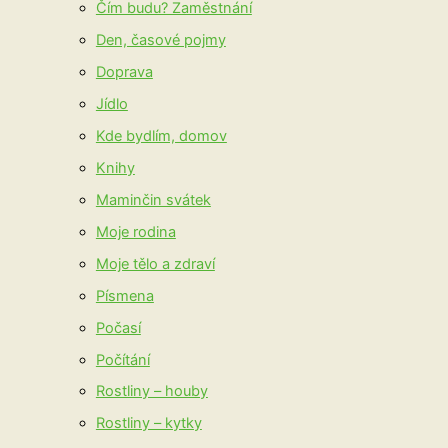
Čím budu? Zaměstnání
Den, časové pojmy
Doprava
Jídlo
Kde bydlím, domov
Knihy
Maminčin svátek
Moje rodina
Moje tělo a zdraví
Písmena
Počasí
Počítání
Rostliny – houby
Rostliny – kytky