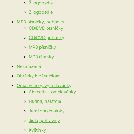
Ž logopedie
Z logopedie
MP3 písničky, pohádky
CD/DVD písničky
CD/DVD pohádky
MP3 písničky
MP3 říkanky
Nezařazené
Obrázky k básničkám
Omalovánky, vymalovánky
Abeceda – omalovánky
Hudba, nástroje
Jarní omalovánky
Jídlo, potraviny
Květinky