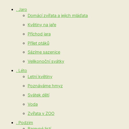
. Jaro
Domácí zvířata a jejich mláďata
Květiny na jaře
Příchod jara
Přílet ptáků
Sázíme sazenice
Velikonoční svátky
. Léto
Letní květiny
Poznáváme hmyz
Svátek dětí
Voda
Zvířata v ZOO
. Podzim
Barevné listí