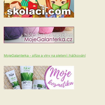
MojeGalanterka - příze a vlny na pletení i háčkování