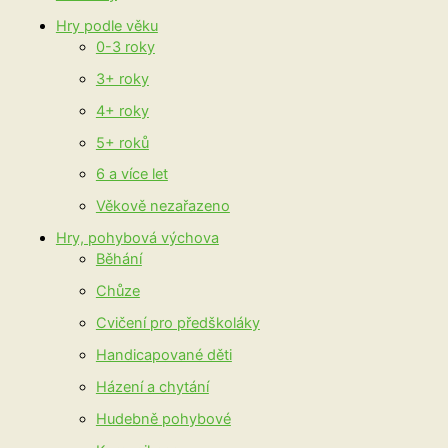
Hry podle věku
0-3 roky
3+ roky
4+ roky
5+ roků
6 a více let
Věkově nezařazeno
Hry, pohybová výchova
Běhání
Chůze
Cvičení pro předškoláky
Handicapované děti
Házení a chytání
Hudebně pohybové