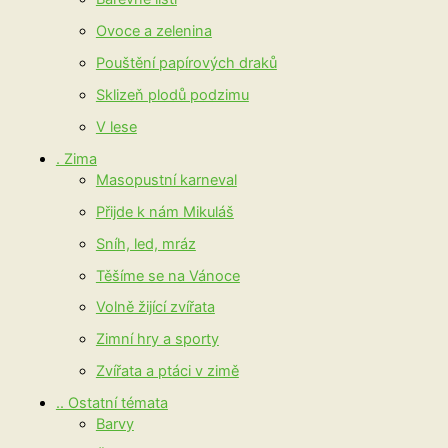
Ovoce a zelenina
Pouštění papírových draků
Sklizeň plodů podzimu
V lese
. Zima
Masopustní karneval
Přijde k nám Mikuláš
Sníh, led, mráz
Těšíme se na Vánoce
Volně žijící zvířata
Zimní hry a sporty
Zvířata a ptáci v zimě
.. Ostatní témata
Barvy