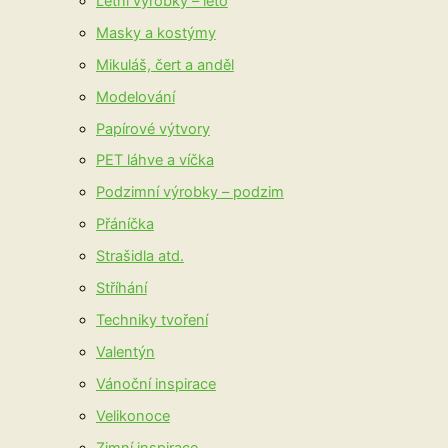
Letní výrobky – léto
Masky a kostýmy
Mikuláš, čert a anděl
Modelování
Papírové výtvory
PET láhve a víčka
Podzimní výrobky – podzim
Přáníčka
Strašidla atd.
Stříhání
Techniky tvoření
Valentýn
Vánoční inspirace
Velikonoce
Zimní inspirace