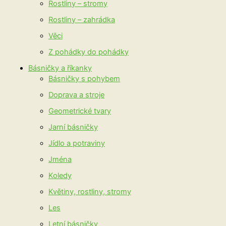
Rostliny – stromy
Rostliny – zahrádka
Věci
Z pohádky do pohádky
Básničky a říkanky
Básničky s pohybem
Doprava a stroje
Geometrické tvary
Jarní básničky
Jídlo a potraviny
Jména
Koledy
Květiny, rostliny, stromy
Les
Letní básničky