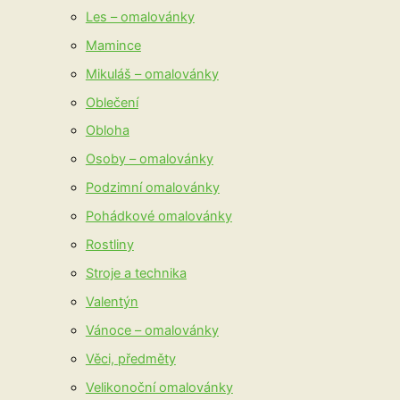
Les – omalovánky
Mamince
Mikuláš – omalovánky
Oblečení
Obloha
Osoby – omalovánky
Podzimní omalovánky
Pohádkové omalovánky
Rostliny
Stroje a technika
Valentýn
Vánoce – omalovánky
Věci, předměty
Velikonoční omalovánky