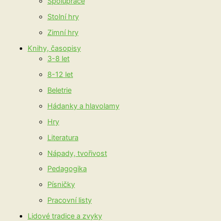
Spolupráce
Stolní hry
Zimní hry
Knihy, časopisy
3-8 let
8-12 let
Beletrie
Hádanky a hlavolamy
Hry
Literatura
Nápady, tvořivost
Pedagogika
Písničky
Pracovní listy
Lidové tradice a zvyky