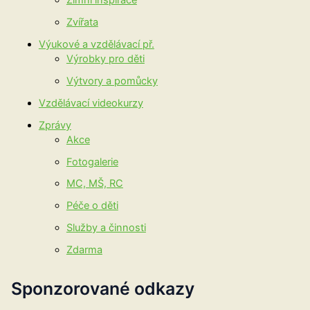
Zvířata
Výukové a vzdělávací př.
Výrobky pro děti
Výtvory a pomůcky
Vzdělávací videokurzy
Zprávy
Akce
Fotogalerie
MC, MŠ, RC
Péče o děti
Služby a činnosti
Zdarma
Sponzorované odkazy