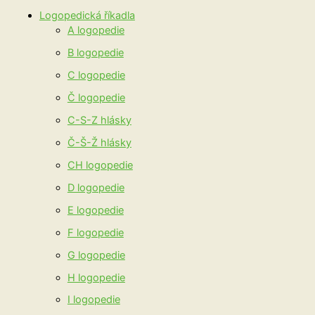
Logopedická říkadla
A logopedie
B logopedie
C logopedie
Č logopedie
C-S-Z hlásky
Č-Š-Ž hlásky
CH logopedie
D logopedie
E logopedie
F logopedie
G logopedie
H logopedie
I logopedie