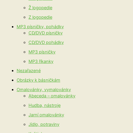
Ž logopedie
Z logopedie
MP3 písničky, pohádky
CD/DVD písničky
CD/DVD pohádky
MP3 písničky
MP3 říkanky
Nezařazené
Obrázky k básničkám
Omalovánky, vymalovánky
Abeceda – omalovánky
Hudba, nástroje
Jarní omalovánky
Jídlo, potraviny