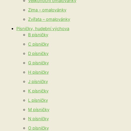
Velikonoční omalovánky
Zima – omalovánky
Zvířata – omalovánky
Písničky, hudební výchova
B písničky
C písničky
D písničky
G písničky
H písničky
J písničky
K písničky
L písničky
M písničky
N písničky
O písničky