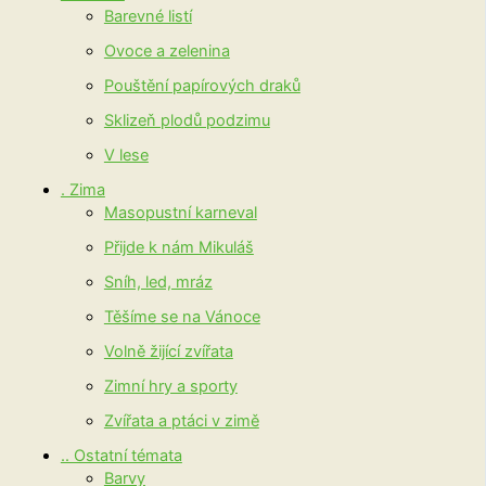
Barevné listí
Ovoce a zelenina
Pouštění papírových draků
Sklizeň plodů podzimu
V lese
. Zima
Masopustní karneval
Přijde k nám Mikuláš
Sníh, led, mráz
Těšíme se na Vánoce
Volně žijící zvířata
Zimní hry a sporty
Zvířata a ptáci v zimě
.. Ostatní témata
Barvy