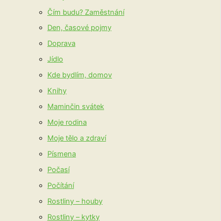
Čím budu? Zaměstnání
Den, časové pojmy
Doprava
Jídlo
Kde bydlím, domov
Knihy
Maminčin svátek
Moje rodina
Moje tělo a zdraví
Písmena
Počasí
Počítání
Rostliny – houby
Rostliny – kytky