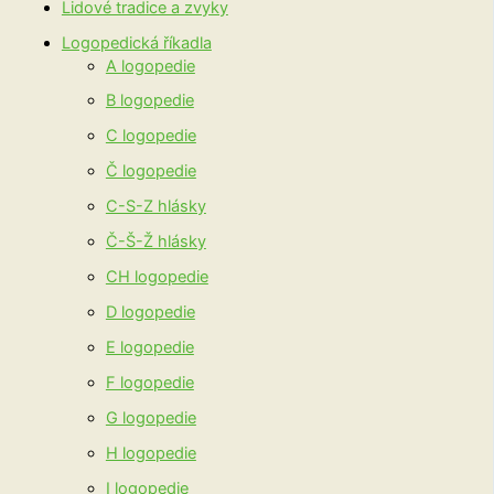
Lidové tradice a zvyky
Logopedická říkadla
A logopedie
B logopedie
C logopedie
Č logopedie
C-S-Z hlásky
Č-Š-Ž hlásky
CH logopedie
D logopedie
E logopedie
F logopedie
G logopedie
H logopedie
I logopedie