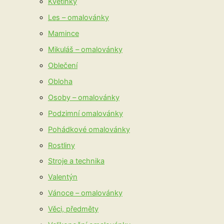
Květinky
Les – omalovánky
Mamince
Mikuláš – omalovánky
Oblečení
Obloha
Osoby – omalovánky
Podzimní omalovánky
Pohádkové omalovánky
Rostliny
Stroje a technika
Valentýn
Vánoce – omalovánky
Věci, předměty