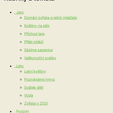
. Jaro
Domácí zvířata a jejich mláďata
Květiny na jaře
Příchod jara
Přílet ptáků
Sázíme sazenice
Velikonoční svátky
. Léto
Letní květiny
Poznáváme hmyz
Svátek dětí
Voda
Zvířata v ZOO
. Podzim