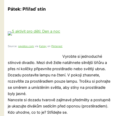
Pátek: Přiřaď stín
Source:
squidoo.com
via
Katey
on
Pinterest
Vyrobte si jednoduché
stínové divadlo. Mezi dvě židle natáhnete silnější šňůru a
přes ni kolíčky připevníte prostěradlo nebo světlý ubrus.
Dozadu postavíte lampu na čtení. V pokoji zhasnete,
rozsvítíte za prostěradlem pouze lampu. Trošku si pohrajte
se směrem a umístěním světla, aby stíny na prostěradle
byly jasné.
Nanoste si dozadu tvarově zajímavé předměty a postupně
je ukazujte divákům sedícím před oponou (prostěradlem).
Kdo uhodne, co to je? Střídejte se.