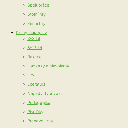
Spolupráce
Stolní hry
Zimní hry
Knihy, časopisy
3-8 let
8-12 let
Beletrie
Hádanky a hlavolamy
Hry
Literatura
Nápady, tvořivost
Pedagogika
Písničky
Pracovní listy