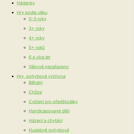
Hádanky
Hry podle věku
0-3 roky
3+ roky
4+ roky
5+ roků
6 a více let
Věkově nezařazeno
Hry, pohybová výchova
Běhání
Chůze
Cvičení pro předškoláky
Handicapované děti
Házení a chytání
Hudebně pohybové