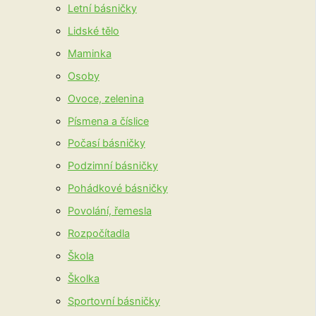
Letní básničky
Lidské tělo
Maminka
Osoby
Ovoce, zelenina
Písmena a číslice
Počasí básničky
Podzimní básničky
Pohádkové básničky
Povolání, řemesla
Rozpočítadla
Škola
Školka
Sportovní básničky