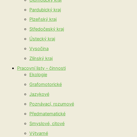
Pardubický kraj
Plzeňský kraj
Středočeský kraj
Ústecký kraj
Vysočina
Zlínský kraj
Pracovní listy – činnosti
Ekologie
Grafomotorické
Jazykové
Poznávací, rozumové
Předmatematické
Smyslové, citové
Výtvarné