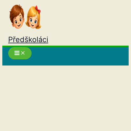
Přeskočit
na
obsah
Předškoláci
Hledat