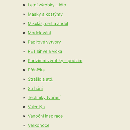
Letní výrobky – léto
Masky a kostýmy
Mikuláš, čert a anděl
Modelování
Papírové výtvory
PET láhve a víčka
Podzimní výrobky – podzim
Přáníčka
Strašidla atd.
Stříhání
Techniky tvoření
Valentýn
Vánoční inspirace
Velikonoce