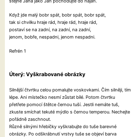
stejně Jana jako Jan pochodujte do hajan.
Když jde malý bobr spát, bobr spát, bobr spát,
tak si chvilku hraje rád, hraje rád, hraje rád,
postaví se na zadní, na zadní, na zadní,
jenom, bobře, nespadni, jenom nespadni.
Refrén 1
Úterý:
Vyškrabované obrázky
Silnější čtvrtku celou pomalujte voskovkami. Čím silněji, tím
lépe. Ani místečko nesmí zůstat bílé. Potom čtvrtku
přetřete pomocí štětce černou tuší. Jestli nemáte tuš,
zkuste smíchat tekuté mýdlo s černou temperou. Nechejte
pořádně zaschnout.
Různě silnými hřebíčky vyškrabujte do tuše barevné
obrázky. Po odškrábnutí vrstvy tuše se objeví barva