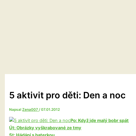
5 aktivit pro děti: Den a noc
Napsal
Zena007
/
07.01.2012
Po: Když jde malý bobr spát
Út: Obrázky vyškrabované ze tmy
St: Hádání s baterkou