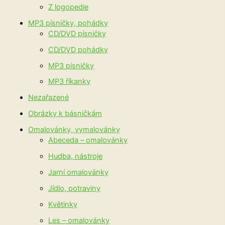
Z logopedie
MP3 písničky, pohádky
CD/DVD písničky
CD/DVD pohádky
MP3 písničky
MP3 říkanky
Nezařazené
Obrázky k básničkám
Omalovánky, vymalovánky
Abeceda – omalovánky
Hudba, nástroje
Jarní omalovánky
Jídlo, potraviny
Květinky
Les – omalovánky