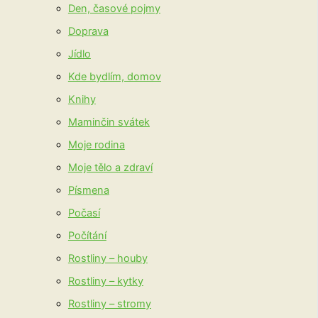
Den, časové pojmy
Doprava
Jídlo
Kde bydlím, domov
Knihy
Maminčin svátek
Moje rodina
Moje tělo a zdraví
Písmena
Počasí
Počítání
Rostliny – houby
Rostliny – kytky
Rostliny – stromy