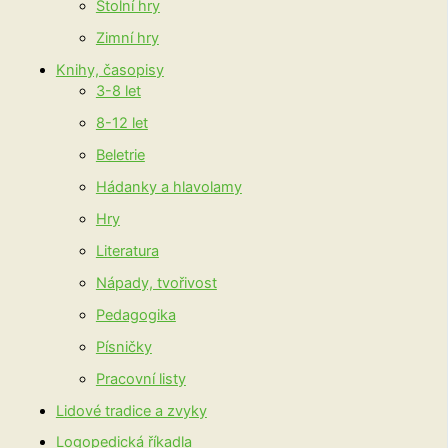
Stolní hry
Zimní hry
Knihy, časopisy
3-8 let
8-12 let
Beletrie
Hádanky a hlavolamy
Hry
Literatura
Nápady, tvořivost
Pedagogika
Písničky
Pracovní listy
Lidové tradice a zvyky
Logopedická říkadla