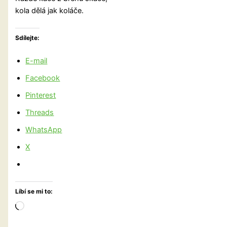
kola dělá jak koláče.
Sdílejte:
E-mail
Facebook
Pinterest
Threads
WhatsApp
X
Líbí se mi to:
Načítání…