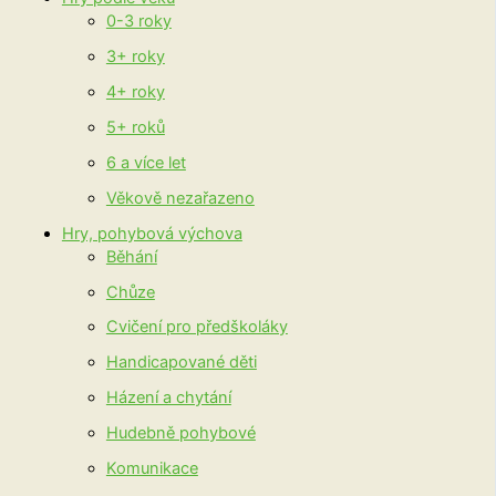
0-3 roky
3+ roky
4+ roky
5+ roků
6 a více let
Věkově nezařazeno
Hry, pohybová výchova
Běhání
Chůze
Cvičení pro předškoláky
Handicapované děti
Házení a chytání
Hudebně pohybové
Komunikace