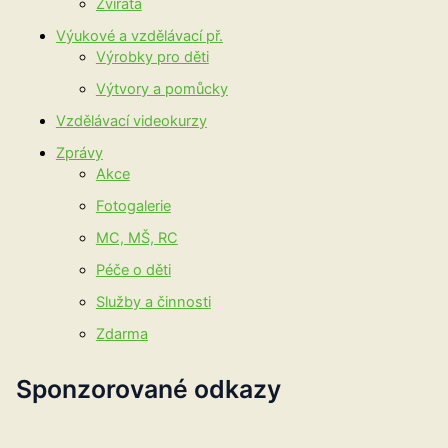
Zvířata
Výukové a vzdělávací př.
Výrobky pro děti
Výtvory a pomůcky
Vzdělávací videokurzy
Zprávy
Akce
Fotogalerie
MC, MŠ, RC
Péče o děti
Služby a činnosti
Zdarma
Sponzorované odkazy