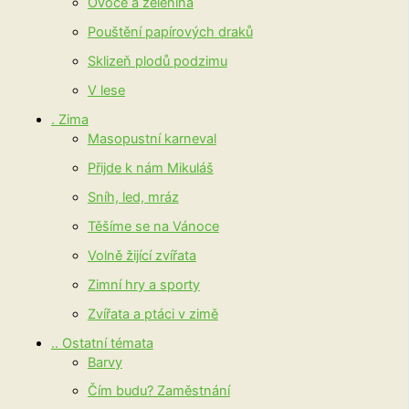
Ovoce a zelenina
Pouštění papírových draků
Sklizeň plodů podzimu
V lese
. Zima
Masopustní karneval
Přijde k nám Mikuláš
Sníh, led, mráz
Těšíme se na Vánoce
Volně žijící zvířata
Zimní hry a sporty
Zvířata a ptáci v zimě
.. Ostatní témata
Barvy
Čím budu? Zaměstnání