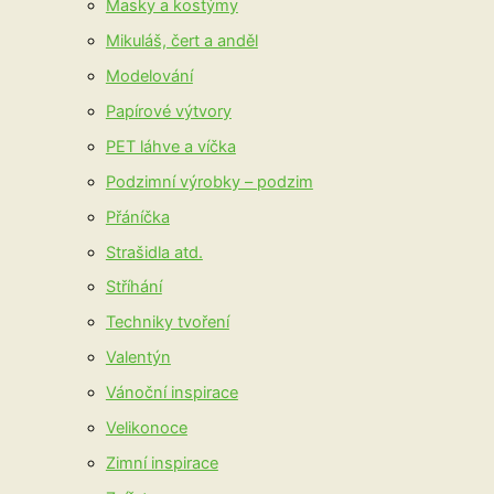
Masky a kostýmy
Mikuláš, čert a anděl
Modelování
Papírové výtvory
PET láhve a víčka
Podzimní výrobky – podzim
Přáníčka
Strašidla atd.
Stříhání
Techniky tvoření
Valentýn
Vánoční inspirace
Velikonoce
Zimní inspirace