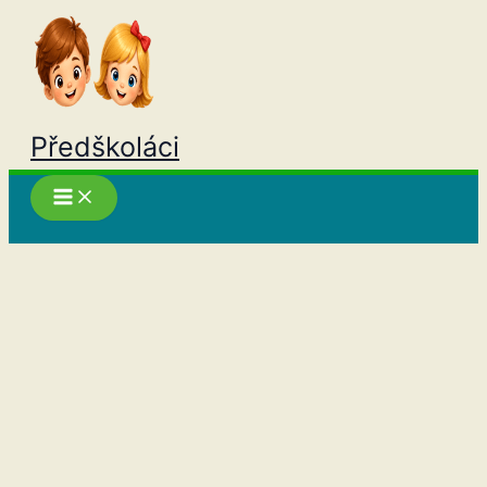
Přeskočit
na
obsah
Předškoláci
Hledat