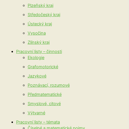
Plzeňský kraj
Středočeský kraj
Ústecký kraj
Vysočina
Zlínský kraj
Pracovní listy – činnosti
Ekologie
Grafomotorické
Jazykové
Poznávací, rozumové
Předmatematické
Smyslové, citové
Výtvarné
Pracovní listy – témata
Číselné a matematické pojmy