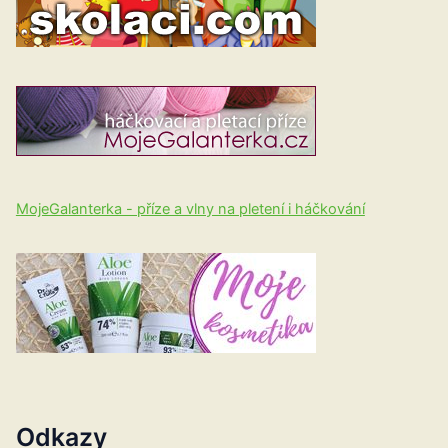
MojeGalanterka - příze a vlny na pletení i háčkování
Odkazy