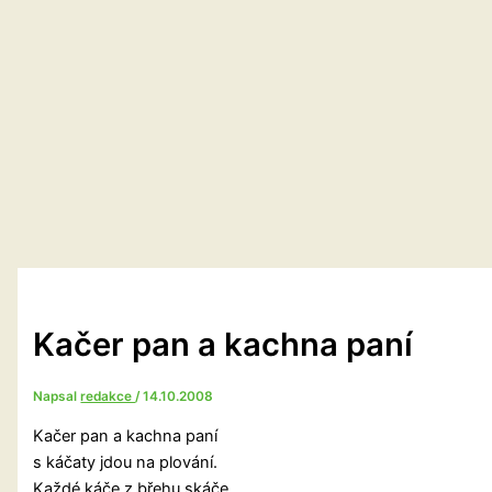
Kačer pan a kachna paní
Napsal
redakce
/
14.10.2008
Kačer pan a kachna paní
s káčaty jdou na plování.
Každé káče z břehu skáče,