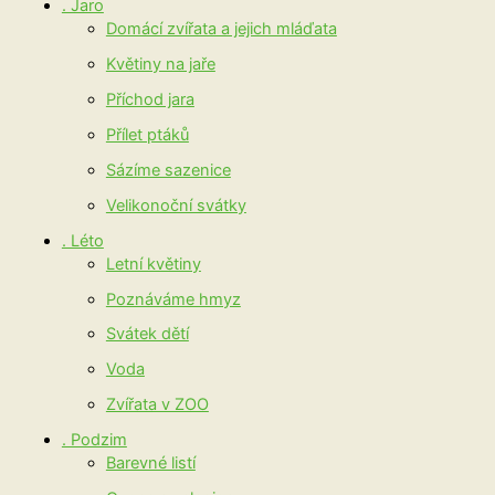
. Jaro
Domácí zvířata a jejich mláďata
Květiny na jaře
Příchod jara
Přílet ptáků
Sázíme sazenice
Velikonoční svátky
. Léto
Letní květiny
Poznáváme hmyz
Svátek dětí
Voda
Zvířata v ZOO
. Podzim
Barevné listí