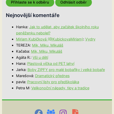
Nejnovější komentáře
Hanka
:
Jak to udělat, aby začátek školního roku
peněženku nebolel?
Miriam Kubičková (@KubickovaMiriam)
:
Vydry
TEREZA
:
Mik, Miku, Mikuláš
Kačaba
:
Mik, Miku, Mikuláš
Agáta R.
:
Vši u dětí
Hana
:
Plastová víčka od PET lahví
Jarka
:
Boby ZIPFY pro malé bobaříky i velké bobaře
Marešová
:
Dramatický přednes
pavla
:
Pracovní listy pro předškoláka
Petra M
:
Velikonoční nápady, tipy a tradice