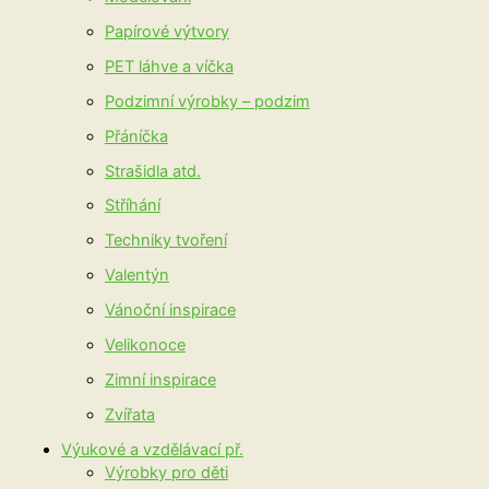
Papírové výtvory
PET láhve a víčka
Podzimní výrobky – podzim
Přáníčka
Strašidla atd.
Stříhání
Techniky tvoření
Valentýn
Vánoční inspirace
Velikonoce
Zimní inspirace
Zvířata
Výukové a vzdělávací př.
Výrobky pro děti