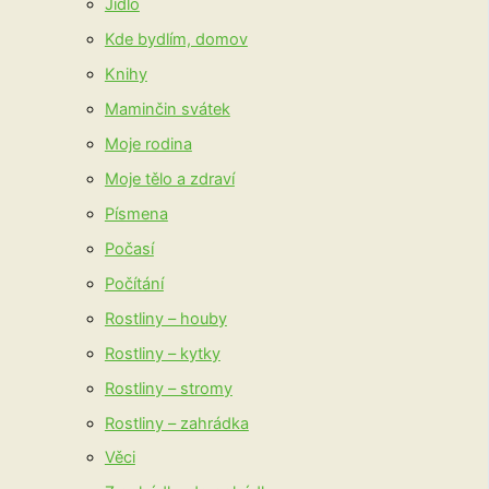
Jídlo
Kde bydlím, domov
Knihy
Maminčin svátek
Moje rodina
Moje tělo a zdraví
Písmena
Počasí
Počítání
Rostliny – houby
Rostliny – kytky
Rostliny – stromy
Rostliny – zahrádka
Věci