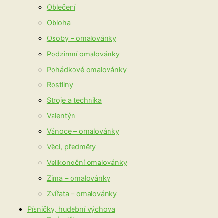
Oblečení
Obloha
Osoby – omalovánky
Podzimní omalovánky
Pohádkové omalovánky
Rostliny
Stroje a technika
Valentýn
Vánoce – omalovánky
Věci, předměty
Velikonoční omalovánky
Zima – omalovánky
Zvířata – omalovánky
Písničky, hudební výchova