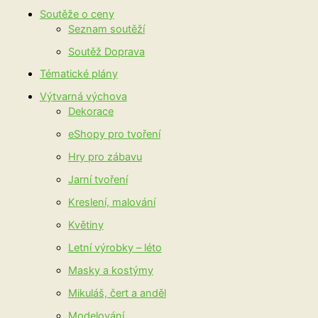
Soutěže o ceny
Seznam soutěží
Soutěž Doprava
Tématické plány
Výtvarná výchova
Dekorace
eShopy pro tvoření
Hry pro zábavu
Jarní tvoření
Kreslení, malování
Květiny
Letní výrobky – léto
Masky a kostýmy
Mikuláš, čert a anděl
Modelování