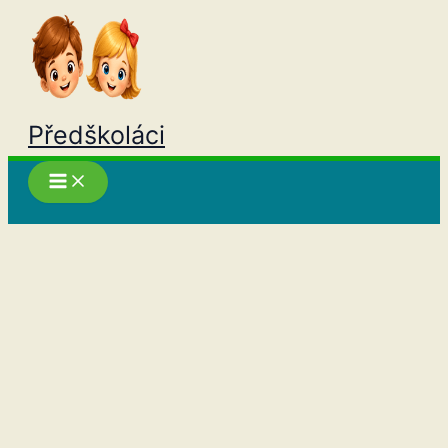
Přeskočit
na
obsah
Předškoláci
Hledat