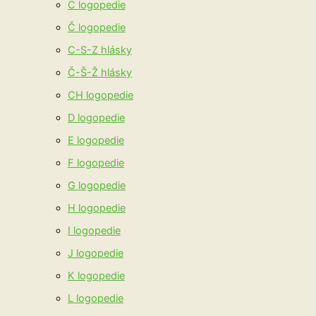
C logopedie
Č logopedie
C-S-Z hlásky
Č-Š-Ž hlásky
CH logopedie
D logopedie
E logopedie
F logopedie
G logopedie
H logopedie
I logopedie
J logopedie
K logopedie
L logopedie