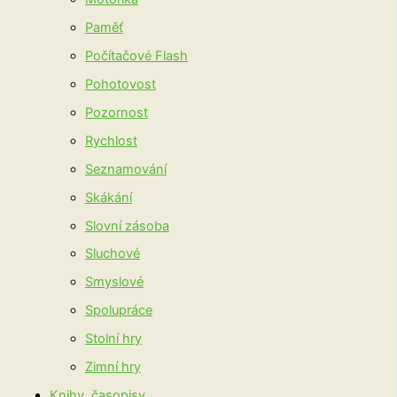
Paměť
Počítačové Flash
Pohotovost
Pozornost
Rychlost
Seznamování
Skákání
Slovní zásoba
Sluchové
Smyslové
Spolupráce
Stolní hry
Zimní hry
Knihy, časopisy