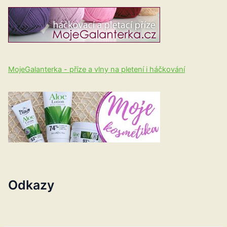
MojeGalanterka - příze a vlny na pletení i háčkování
Odkazy