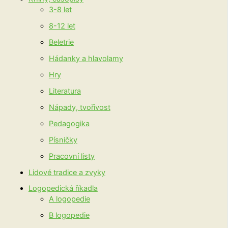
3-8 let
8-12 let
Beletrie
Hádanky a hlavolamy
Hry
Literatura
Nápady, tvořivost
Pedagogika
Písničky
Pracovní listy
Lidové tradice a zvyky
Logopedická říkadla
A logopedie
B logopedie