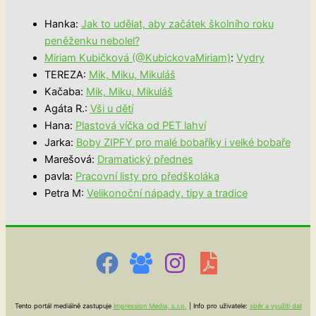
Hanka
:
Jak to udělat, aby začátek školního roku
peněženku nebolel?
Miriam Kubičková (@KubickovaMiriam)
:
Vydry
TEREZA
:
Mik, Miku, Mikuláš
Kačaba
:
Mik, Miku, Mikuláš
Agáta R.
:
Vši u dětí
Hana
:
Plastová víčka od PET lahví
Jarka
:
Boby ZIPFY pro malé bobaříky i velké bobaře
Marešová
:
Dramatický přednes
pavla
:
Pracovní listy pro předškoláka
Petra M
:
Velikonoční nápady, tipy a tradice
Tento portál mediálně zastupuje
Impression Media, s.r.o.
| Info pro uživatele:
sběr a využití dat