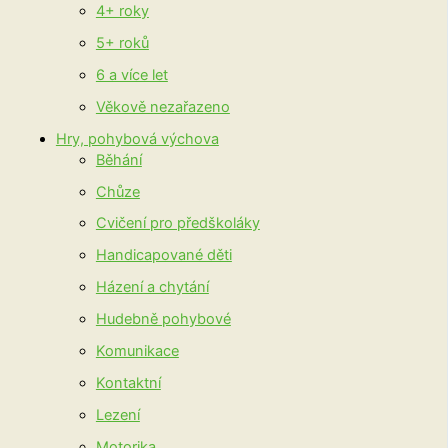
4+ roky
5+ roků
6 a více let
Věkově nezařazeno
Hry, pohybová výchova
Běhání
Chůze
Cvičení pro předškoláky
Handicapované děti
Házení a chytání
Hudebně pohybové
Komunikace
Kontaktní
Lezení
Motorika