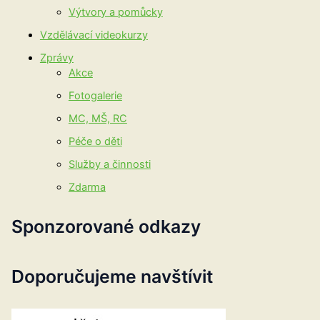
Výtvory a pomůcky
Vzdělávací videokurzy
Zprávy
Akce
Fotogalerie
MC, MŠ, RC
Péče o děti
Služby a činnosti
Zdarma
Sponzorované odkazy
Doporučujeme navštívit