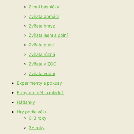
Zimní básničky
Zvířata domácí
Zvířata hmyz
Zvířata lesní a polní
Zvířata ptáci
Zvířata různá
Zvířata v ZOO
Zvířata vodní
Experimenty a pokusy
Filmy pro děti a mládež
Hádanky
Hry podle věku
0-3 roky
3+ roky