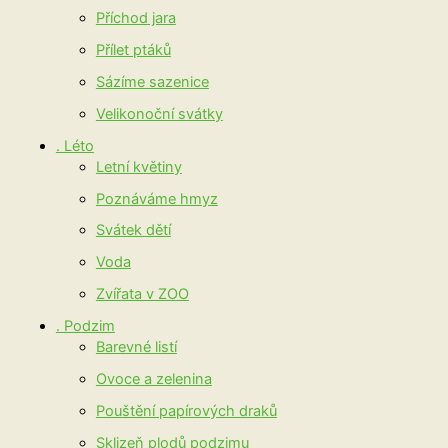
Příchod jara
Přílet ptáků
Sázíme sazenice
Velikonoční svátky
. Léto
Letní květiny
Poznáváme hmyz
Svátek dětí
Voda
Zvířata v ZOO
. Podzim
Barevné listí
Ovoce a zelenina
Pouštění papírových draků
Sklizeň plodů podzimu