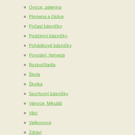
Ovoce, zelenina
Písmena a číslice
Počasí básničky
Podzimní básničky
Pohádkové básničky
Povolání, řemesla
Rozpočítadla
Škola
Školka
Sportovní básničky
Vánoce, Mikuláš
Věci
Velikonoce
Zdraví