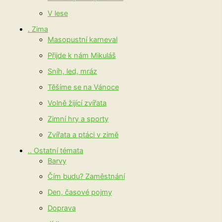
V lese
. Zima
Masopustní karneval
Přijde k nám Mikuláš
Sníh, led, mráz
Těšíme se na Vánoce
Volně žijící zvířata
Zimní hry a sporty
Zvířata a ptáci v zimě
.. Ostatní témata
Barvy
Čím budu? Zaměstnání
Den, časové pojmy
Doprava