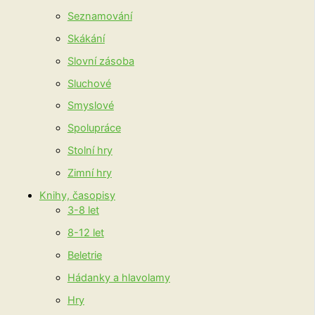
Seznamování
Skákání
Slovní zásoba
Sluchové
Smyslové
Spolupráce
Stolní hry
Zimní hry
Knihy, časopisy
3-8 let
8-12 let
Beletrie
Hádanky a hlavolamy
Hry