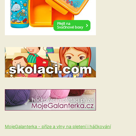
MojeGalanterka - příze a vlny na pletení i háčkování