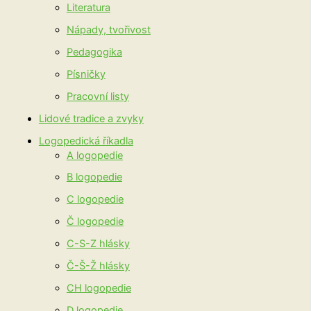
Literatura
Nápady, tvořivost
Pedagogika
Písničky
Pracovní listy
Lidové tradice a zvyky
Logopedická říkadla
A logopedie
B logopedie
C logopedie
Č logopedie
C-S-Z hlásky
Č-Š-Ž hlásky
CH logopedie
D logopedie