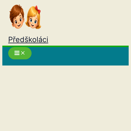
Přeskočit
na
obsah
Předškoláci
Hledat