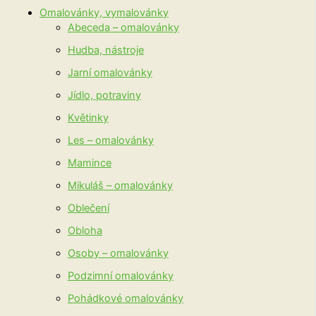
Omalovánky, vymalovánky
Abeceda – omalovánky
Hudba, nástroje
Jarní omalovánky
Jídlo, potraviny
Květinky
Les – omalovánky
Mamince
Mikuláš – omalovánky
Oblečení
Obloha
Osoby – omalovánky
Podzimní omalovánky
Pohádkové omalovánky