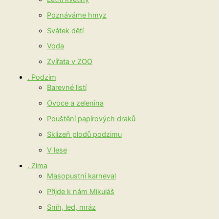
Poznáváme hmyz
Svátek dětí
Voda
Zvířata v ZOO
. Podzim
Barevné listí
Ovoce a zelenina
Pouštění papírových draků
Sklizeň plodů podzimu
V lese
. Zima
Masopustní karneval
Přijde k nám Mikuláš
Sníh, led, mráz