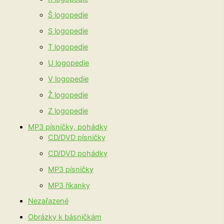
Š logopedie
S logopedie
T logopedie
U logopedie
V logopedie
Ž logopedie
Z logopedie
MP3 písničky, pohádky
CD/DVD písničky
CD/DVD pohádky
MP3 písničky
MP3 říkanky
Nezařazené
Obrázky k básničkám