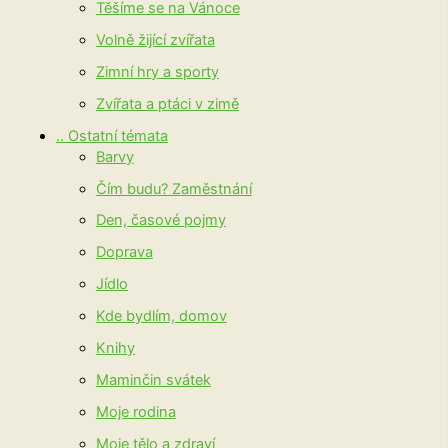
Těšíme se na Vánoce
Volně žijící zvířata
Zimní hry a sporty
Zvířata a ptáci v zimě
.. Ostatní témata
Barvy
Čím budu? Zaměstnání
Den, časové pojmy
Doprava
Jídlo
Kde bydlím, domov
Knihy
Maminčin svátek
Moje rodina
Moje tělo a zdraví