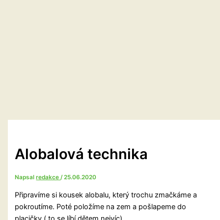
Alobalová technika
Napsal
redakce
/
25.06.2020
Připravíme si kousek alobalu, který trochu zmačkáme a
pokroutíme. Poté položíme na zem a pošlapeme do
placičky ( to se líbí dětem nejvíc).