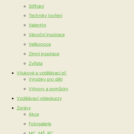
Stříhání
Techniky tvoření
Valentýn
Vánoční inspirace
Velikonoce
Zimní inspirace
Zvířata
Výukové a vzdělávací př.
Výrobky pro děti
Výtvory a pomůcky
Vzdělávací videokurzy
Zprávy
Akce
Fotogalerie
MC, MŠ, RC