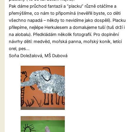
Pak dáme průchod fantazii a “placku” různě otáčíme a
přemýšlíme, co nám to připomíná (nevěřili byste, co děti
všechno napadá – někdy to nevidíme jako dospělí). Placku
přilepíme, nejlépe Herkulesem a domalujeme tuší (tuš drží i
na alobalu). Předkládám několik fotografií. Pro doplnění
návrhy dětí: medvěd, mořská panna, mořský koník, letící
orel, pes…
Soňa Doležalová, MŠ Dubová