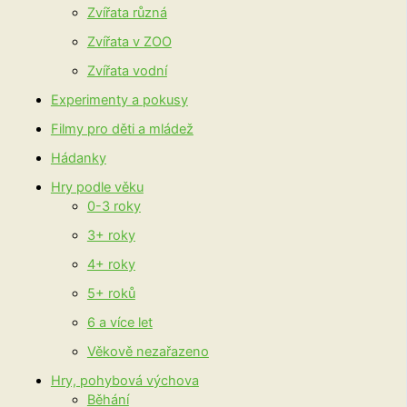
Zvířata různá
Zvířata v ZOO
Zvířata vodní
Experimenty a pokusy
Filmy pro děti a mládež
Hádanky
Hry podle věku
0-3 roky
3+ roky
4+ roky
5+ roků
6 a více let
Věkově nezařazeno
Hry, pohybová výchova
Běhání