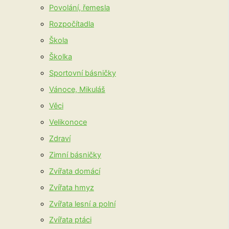
Povolání, řemesla
Rozpočítadla
Škola
Školka
Sportovní básničky
Vánoce, Mikuláš
Věci
Velikonoce
Zdraví
Zimní básničky
Zvířata domácí
Zvířata hmyz
Zvířata lesní a polní
Zvířata ptáci