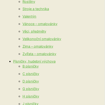
Rostliny
Stroje a technika
Valentýn
Vánoce – omalovánky
Věci, předměty
Velikonoční omalovánky
Zima – omalovánky
Zvířata – omalovánky
Písničky, hudební výchova
B písničky
C písničky
D písničky
G písničky
H písničky
J písničky