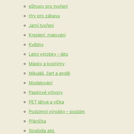
eShopy pro tvoření
Hry pro zábavu
Jarní tvoření
Kreslení, malování
Květiny
Letní výrobky – léto
Masky a kostýmy
Mikuláš, čert a anděl
Modelování
Papírové výtvory
PET láhve a víčka
Podzimní výrobky – podzim
Přáníčka
Strašidla atd.