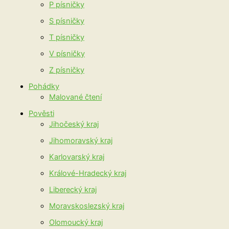
P písničky
S písničky
T písničky
V písničky
Z písničky
Pohádky
Malované čtení
Pověsti
Jihočeský kraj
Jihomoravský kraj
Karlovarský kraj
Králové-Hradecký kraj
Liberecký kraj
Moravskoslezský kraj
Olomoucký kraj