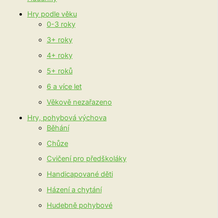
Hry podle věku
0-3 roky
3+ roky
4+ roky
5+ roků
6 a více let
Věkově nezařazeno
Hry, pohybová výchova
Běhání
Chůze
Cvičení pro předškoláky
Handicapované děti
Házení a chytání
Hudebně pohybové