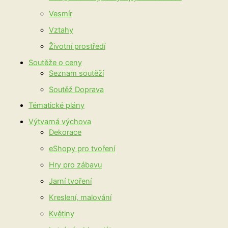
Vesmír
Vztahy
Životní prostředí
Soutěže o ceny
Seznam soutěží
Soutěž Doprava
Tématické plány
Výtvarná výchova
Dekorace
eShopy pro tvoření
Hry pro zábavu
Jarní tvoření
Kreslení, malování
Květiny