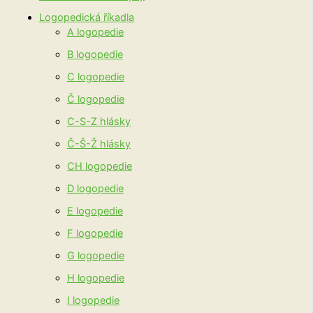
Logopedická říkadla
A logopedie
B logopedie
C logopedie
Č logopedie
C-S-Z hlásky
Č-Š-Ž hlásky
CH logopedie
D logopedie
E logopedie
F logopedie
G logopedie
H logopedie
I logopedie