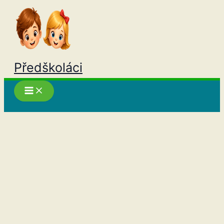
Přeskočit
na
obsah
Předškoláci
Hledat