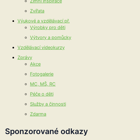
Zimní inspirace
Zvířata
Výukové a vzdělávací př.
Výrobky pro děti
Výtvory a pomůcky
Vzdělávací videokurzy
Zprávy
Akce
Fotogalerie
MC, MŠ, RC
Péče o děti
Služby a činnosti
Zdarma
Sponzorované odkazy