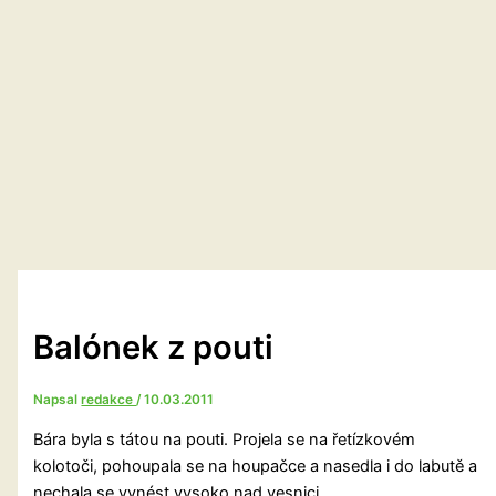
Balónek z pouti
Napsal
redakce
/
10.03.2011
Bára byla s tátou na pouti. Projela se na řetízkovém
kolotoči, pohoupala se na houpačce a nasedla i do labutě a
nechala se vynést vysoko nad vesnici.