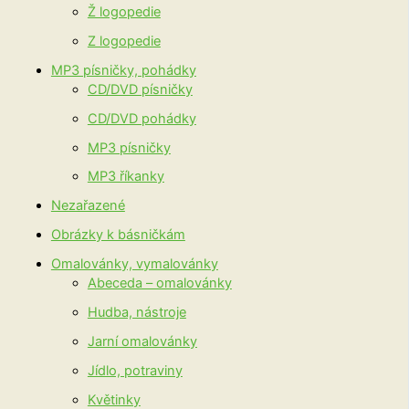
Ž logopedie
Z logopedie
MP3 písničky, pohádky
CD/DVD písničky
CD/DVD pohádky
MP3 písničky
MP3 říkanky
Nezařazené
Obrázky k básničkám
Omalovánky, vymalovánky
Abeceda – omalovánky
Hudba, nástroje
Jarní omalovánky
Jídlo, potraviny
Květinky