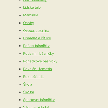
Lidské tělo
Maminka
Osoby
Ovoce, zelenina
Písmena a číslice
Počasí básničky
Podzimní básničky
Pohádkové básničky
Povolání, řemesla
Rozpočítadla
Škola
Školka
Sportovní básničky
Vánoce, Mikuláš