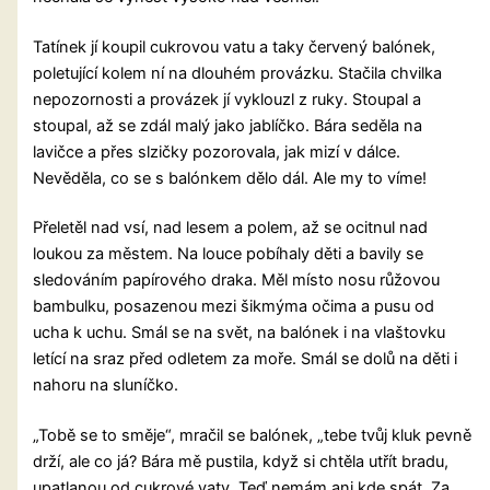
Tatínek jí koupil cukrovou vatu a taky červený balónek,
poletující kolem ní na dlouhém provázku. Stačila chvilka
nepozornosti a provázek jí vyklouzl z ruky. Stoupal a
stoupal, až se zdál malý jako jablíčko. Bára seděla na
lavičce a přes slzičky pozorovala, jak mizí v dálce.
Nevěděla, co se s balónkem dělo dál. Ale my to víme!
Přeletěl nad vsí, nad lesem a polem, až se ocitnul nad
loukou za městem. Na louce pobíhaly děti a bavily se
sledováním papírového draka. Měl místo nosu růžovou
bambulku, posazenou mezi šikmýma očima a pusu od
ucha k uchu. Smál se na svět, na balónek i na vlaštovku
letící na sraz před odletem za moře. Smál se dolů na děti i
nahoru na sluníčko.
„Tobě se to směje“, mračil se balónek, „tebe tvůj kluk pevně
drží, ale co já? Bára mě pustila, když si chtěla utřít bradu,
upatlanou od cukrové vaty. Teď nemám ani kde spát. Za