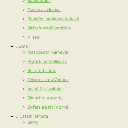
Barevné listí
Ovoce a zelenina
Pouštění papírových draků
Sklizeň plodů podzimu
V lese
. Zima
Masopustní karneval
Přijde k nám Mikuláš
Sníh, led, mráz
Těšíme se na Vánoce
Volně žijící zvířata
Zimní hry a sporty
Zvířata a ptáci v zimě
.. Ostatní témata
Barvy