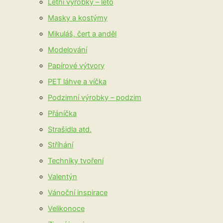
Letní výrobky – léto
Masky a kostýmy
Mikuláš, čert a anděl
Modelování
Papírové výtvory
PET láhve a víčka
Podzimní výrobky – podzim
Přáníčka
Strašidla atd.
Stříhání
Techniky tvoření
Valentýn
Vánoční inspirace
Velikonoce