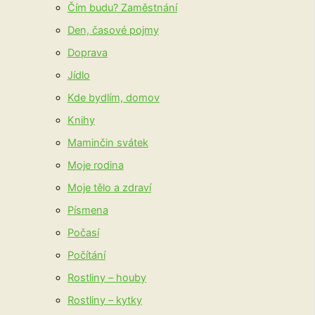
Čím budu? Zaměstnání
Den, časové pojmy
Doprava
Jídlo
Kde bydlím, domov
Knihy
Maminčin svátek
Moje rodina
Moje tělo a zdraví
Písmena
Počasí
Počítání
Rostliny – houby
Rostliny – kytky