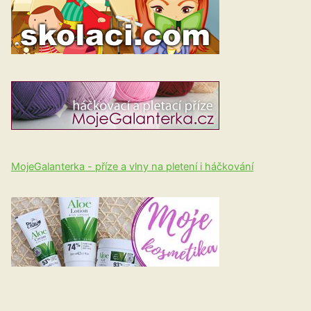
MojeGalanterka - příze a vlny na pletení i háčkování