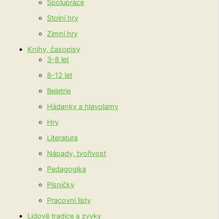
Spolupráce
Stolní hry
Zimní hry
Knihy, časopisy
3-8 let
8-12 let
Beletrie
Hádanky a hlavolamy
Hry
Literatura
Nápady, tvořivost
Pedagogika
Písničky
Pracovní listy
Lidové tradice a zvyky