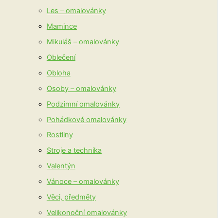
Les – omalovánky
Mamince
Mikuláš – omalovánky
Oblečení
Obloha
Osoby – omalovánky
Podzimní omalovánky
Pohádkové omalovánky
Rostliny
Stroje a technika
Valentýn
Vánoce – omalovánky
Věci, předměty
Velikonoční omalovánky