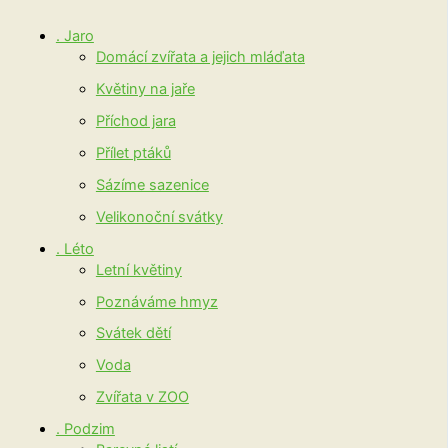
. Jaro
Domácí zvířata a jejich mláďata
Květiny na jaře
Příchod jara
Přílet ptáků
Sázíme sazenice
Velikonoční svátky
. Léto
Letní květiny
Poznáváme hmyz
Svátek dětí
Voda
Zvířata v ZOO
. Podzim