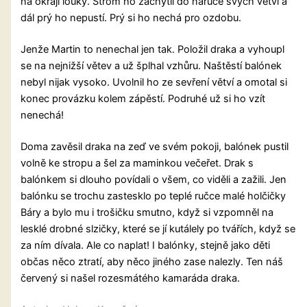
na okraji louky. Strom ho zachytil do náruče svých větví a
dál prý ho nepustí. Prý si ho nechá pro ozdobu.
Jenže Martin to nenechal jen tak. Položil draka a vyhoupl
se na nejnižší větev a už šplhal vzhůru. Naštěstí balónek
nebyl nijak vysoko. Uvolnil ho ze sevření větví a omotal si
konec provázku kolem zápěstí. Podruhé už si ho vzít
nenechá!
Doma zavěsil draka na zeď ve svém pokoji, balónek pustil
volně ke stropu a šel za maminkou večeřet. Drak s
balónkem si dlouho povídali o všem, co viděli a zažili. Jen
balónku se trochu zastesklo po teplé ručce malé holčičky
Báry a bylo mu i trošičku smutno, když si vzpomněl na
lesklé drobné slzičky, které se jí kutálely po tvářích, když se
za ním dívala. Ale co naplat! I balónky, stejně jako děti
občas něco ztratí, aby něco jiného zase nalezly. Ten náš
červený si našel rozesmátého kamaráda draka.