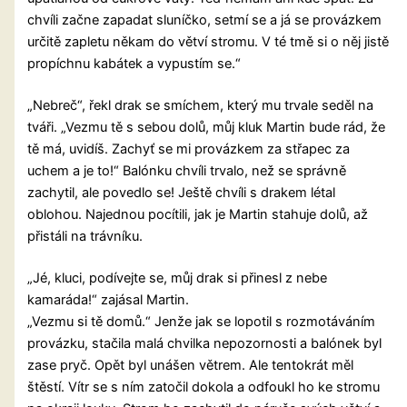
chvíli začne zapadat sluníčko, setmí se a já se provázkem
určitě zapletu někam do větví stromu. V té tmě si o něj jistě
propíchnu kabátek a vypustím se.“
„Nebreč“, řekl drak se smíchem, který mu trvale seděl na
tváři. „Vezmu tě s sebou dolů, můj kluk Martin bude rád, že
tě má, uvidíš. Zachyť se mi provázkem za střapec za
uchem a je to!“ Balónku chvíli trvalo, než se správně
zachytil, ale povedlo se! Ještě chvíli s drakem létal
oblohou. Najednou pocítili, jak je Martin stahuje dolů, až
přistáli na trávníku.
„Jé, kluci, podívejte se, můj drak si přinesl z nebe
kamaráda!“ zajásal Martin.
„Vezmu si tě domů.“ Jenže jak se lopotil s rozmotáváním
provázku, stačila malá chvilka nepozornosti a balónek byl
zase pryč. Opět byl unášen větrem. Ale tentokrát měl
štěstí. Vítr se s ním zatočil dokola a odfoukl ho ke stromu