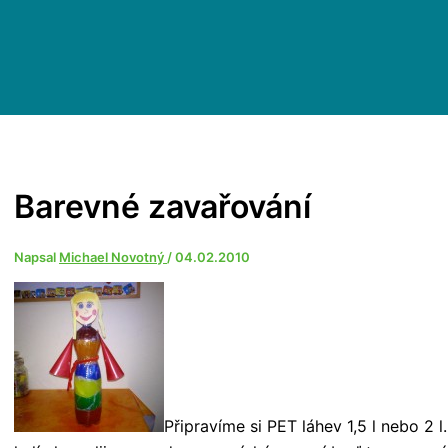
Barevné zavařování
Napsal
Michael Novotný
/
04.02.2010
Připravíme si PET láhev 1,5 l nebo 2 