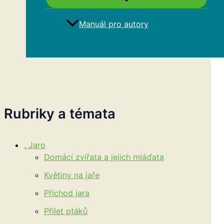
Manuál pro autory
Hledat
Rubriky a témata
. Jaro
Domácí zvířata a jejich mláďata
Květiny na jaře
Příchod jara
Přílet ptáků