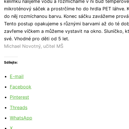
kelímku nalijeme vodu a rozmícháme v ní buď temperové
mikroténový sáček a prostrčíme ho do hrdla PET láhve.
do něj rozmíchanou barvu. Konec sáčku zavážeme prová
Tento postup opakujeme s různými barvami až do té doby
zavřeme víčkem a můžeme vystavit na okno. Sluníčko, kte
své. Vhodné pro děti od 5 let.
Michael Novotný, učitel MŠ
Sdílejte:
E-mail
Facebook
Pinterest
Threads
WhatsApp
X