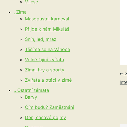
V lese
. Zima
Masopustní karneval
Přijde k nám Mikuláš
Sníh, led, mráz
Těšíme se na Vánoce
Volně žijící zvířata
Zimní hry a sporty
P
Zvířata a ptáci v zimě
Int
.. Ostatní témata
Barvy
Čím budu? Zaměstnání
Den, časové pojmy