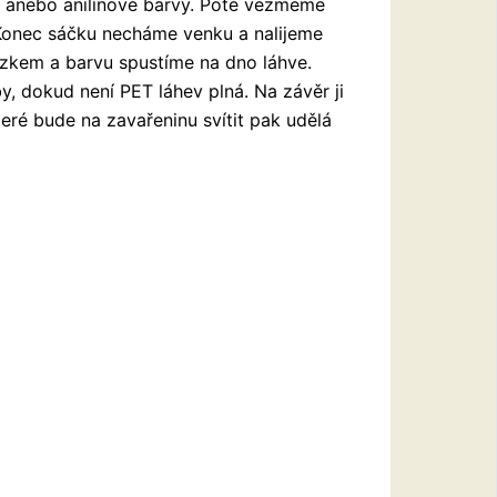
 anebo anilínové barvy. Poté vezmeme
 Konec sáčku necháme venku a nalijeme
zkem a barvu spustíme na dno láhve.
, dokud není PET láhev plná. Na závěr ji
ré bude na zavařeninu svítit pak udělá