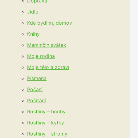
Doprava
Jídlo
Kde bydlím, domov
Knihy
Maminčin svátek
Moje rodina
Moje tělo a zdraví
Písmena
Počasí
Počítání
Rostliny – houby
Rostliny – kytky
Rostliny – stromy