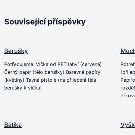
Související příspěvky
Berušky
Muc
Potřebujeme: Víčka od PET lahví (červené)
Potřeb
Černý papír (tělo berušky) Barevné papíry
(přile
(květiny) Tavná pistole (na přilepení těla
Papír
berušky k víčku)
rozděl
děrov
Batika
Vyšk