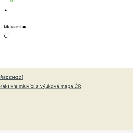
Líbí se mi to:
Načítání…
ŘEDCHOZÍ
eraktivní mluvící a výuková mapa ČR