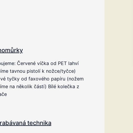
homůrky
ujeme: Červené víčka od PET lahví
píme tavnou pistolí k nožce/tyčce)
ové tyčky od faxového papíru (nožem
íme na několik částí) Bílé kolečka z
ače
rabávaná technika