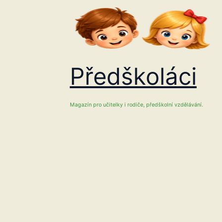
Přeskočit
na
obsah
Předškoláci
Magazín pro učitelky i rodiče, předškolní vzdělávání.