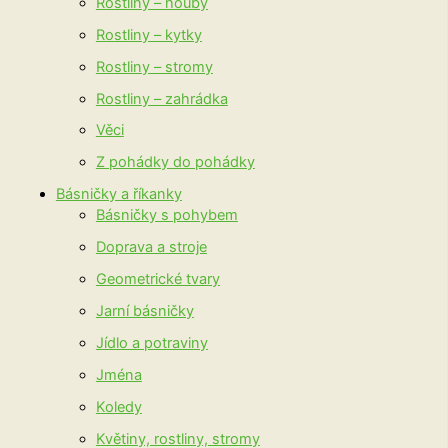
Rostliny – houby
Rostliny – kytky
Rostliny – stromy
Rostliny – zahrádka
Věci
Z pohádky do pohádky
Básničky a říkanky
Básničky s pohybem
Doprava a stroje
Geometrické tvary
Jarní básničky
Jídlo a potraviny
Jména
Koledy
Květiny, rostliny, stromy