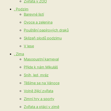
Zvířata v ZOO
. Podzim
Barevné listí
Ovoce a zelenina
Pouštění papírových draků
Sklizeň plodů podzimu
V lese
. Zima
Masopustní karneval
Přijde k nám Mikuláš
Sníh, led, mráz
Těšíme se na Vánoce
Volně žijící zvířata
Zimní hry a sporty
Zvířata a ptáci v zimě