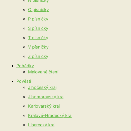
N písničky
O písničky
P písničky
S písničky
T písničky
V písničky
Z písničky
Pohádky
Malované čtení
Pověsti
Jihočeský kraj
Jihomoravský kraj
Karlovarský kraj
Králové-Hradecký kraj
Liberecký kraj