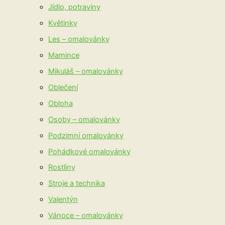
Jídlo, potraviny
Květinky
Les – omalovánky
Mamince
Mikuláš – omalovánky
Oblečení
Obloha
Osoby – omalovánky
Podzimní omalovánky
Pohádkové omalovánky
Rostliny
Stroje a technika
Valentýn
Vánoce – omalovánky