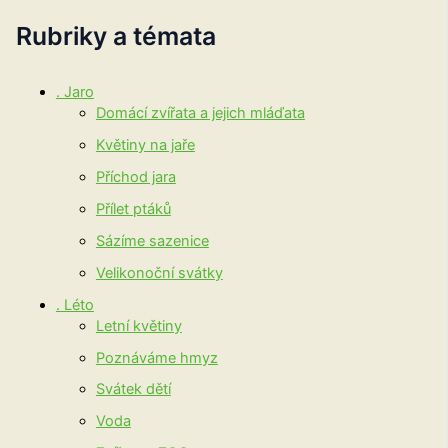
Rubriky a témata
. Jaro
Domácí zvířata a jejich mláďata
Květiny na jaře
Příchod jara
Přílet ptáků
Sázíme sazenice
Velikonoční svátky
. Léto
Letní květiny
Poznáváme hmyz
Svátek dětí
Voda