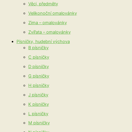
Věci, předměty
Velikonoční omalovánky
Zima – omalovánky
Zvířata – omalovánky
Písničky, hudební výchova
B písničky
C písničky
D písničky
G písničky
H písničky
J písničky
K písničky
L písničky
M písničky