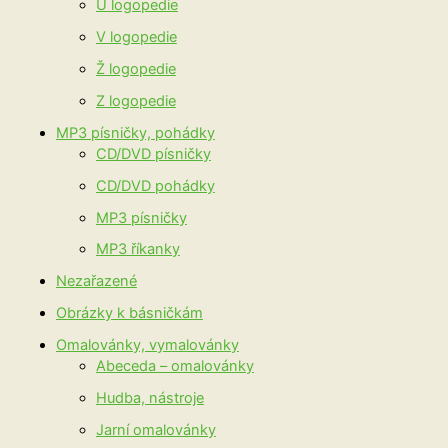
U logopedie
V logopedie
Ž logopedie
Z logopedie
MP3 písničky, pohádky
CD/DVD písničky
CD/DVD pohádky
MP3 písničky
MP3 říkanky
Nezařazené
Obrázky k básničkám
Omalovánky, vymalovánky
Abeceda – omalovánky
Hudba, nástroje
Jarní omalovánky