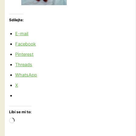
Sdílejte:
E-mail
Facebook
Pinterest
Threads
WhatsApp
X
Líbí se mi to:
Načítání…