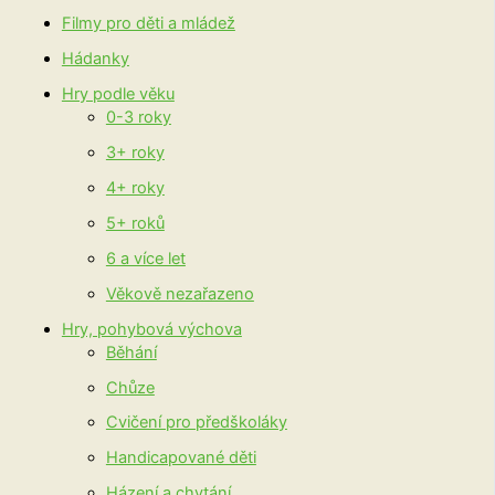
Filmy pro děti a mládež
Hádanky
Hry podle věku
0-3 roky
3+ roky
4+ roky
5+ roků
6 a více let
Věkově nezařazeno
Hry, pohybová výchova
Běhání
Chůze
Cvičení pro předškoláky
Handicapované děti
Házení a chytání