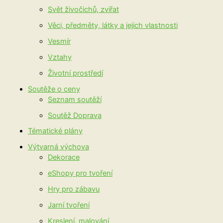
Svět živočichů, zvířat
Věci, předměty, látky a jejich vlastnosti
Vesmír
Vztahy
Životní prostředí
Soutěže o ceny
Seznam soutěží
Soutěž Doprava
Tématické plány
Výtvarná výchova
Dekorace
eShopy pro tvoření
Hry pro zábavu
Jarní tvoření
Kreslení, malování