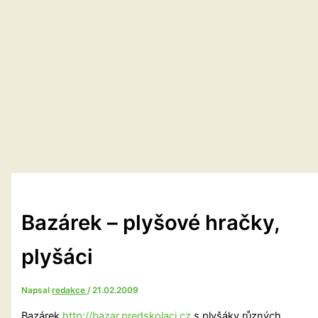
Bazárek – plyšové hračky,
plyšáci
Napsal
redakce
/
21.02.2009
Bazárek
http://bazar.predskolaci.cz
s plyšáky různých