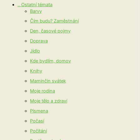
.. Ostatní témata
Barvy
Čím budu? Zaměstnání
Den, časové pojmy
Doprava
Jídlo
Kde bydlím, domov
Knihy
Maminčin svátek
Moje rodina
Moje tělo a zdraví
Písmena
Počasí
Počítání