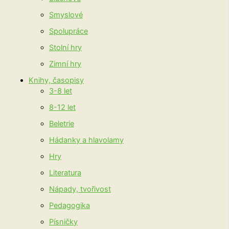
Smyslové
Spolupráce
Stolní hry
Zimní hry
Knihy, časopisy
3-8 let
8-12 let
Beletrie
Hádanky a hlavolamy
Hry
Literatura
Nápady, tvořivost
Pedagogika
Písničky