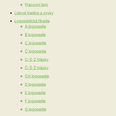
Pracovní listy
Lidové tradice a zvyky
Logopedická říkadla
A logopedie
B logopedie
C logopedie
Č logopedie
C-S-Z hlásky
Č-Š-Ž hlásky
CH logopedie
D logopedie
E logopedie
F logopedie
G logopedie