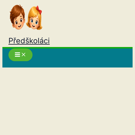
Přeskočit
na
obsah
Předškoláci
Hledat