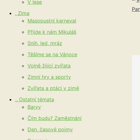
V lese
Pan
. Zima
Masopustní karneval
Přijde k nám Mikuláš
Sníh, led, mráz
Těšíme se na Vánoce
Volně žijící zvířata
Zimní hry a sporty
Zvířata a ptáci v zimě
.. Ostatní témata
Barvy
Čím budu? Zaměstnání
Den, časové pojmy