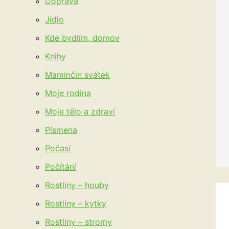
Doprava
Jídlo
Kde bydlím, domov
Knihy
Maminčin svátek
Moje rodina
Moje tělo a zdraví
Písmena
Počasí
Počítání
Rostliny – houby
Rostliny – kytky
Rostliny – stromy