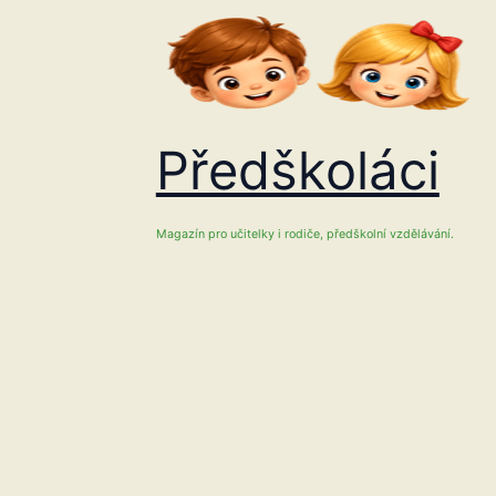
Přeskočit
na
obsah
Předškoláci
Magazín pro učitelky i rodiče, předškolní vzdělávání.