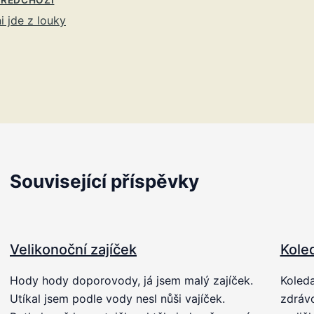
i jde z louky
Související příspěvky
Velikonoční zajíček
Koled
Hody hody doporovody, já jsem malý zajíček.
Koleda
Utíkal jsem podle vody nesl nůši vajíček.
zdrávo