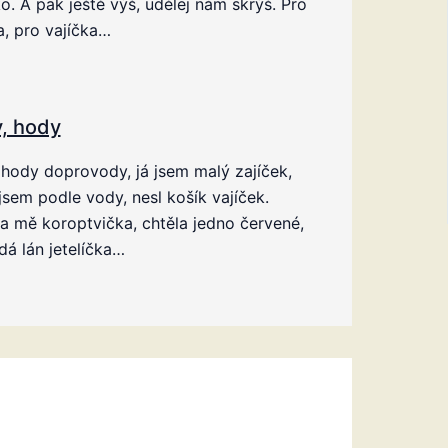
o. A pak ještě výš, udělej nám skrýš. Pro
a, pro vajíčka…
, hody
hody doprovody, já jsem malý zajíček,
 jsem podle vody, nesl košík vajíček.
a mě koroptvička, chtěla jedno červené,
dá lán jetelíčka…