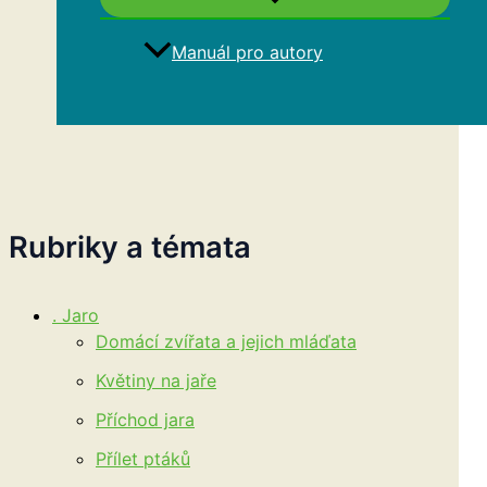
Manuál pro autory
Hledat
Rubriky a témata
. Jaro
Domácí zvířata a jejich mláďata
Květiny na jaře
Příchod jara
Přílet ptáků