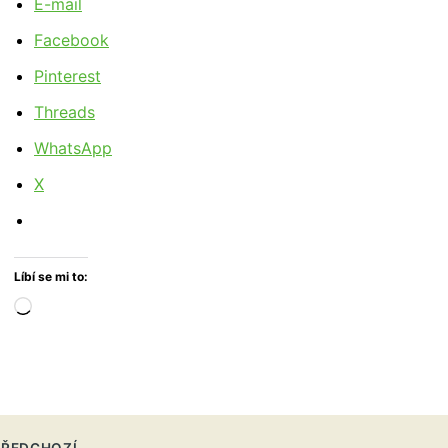
E-mail
Facebook
Pinterest
Threads
WhatsApp
X
Líbí se mi to:
Načítání…
ŘEDCHOZÍ