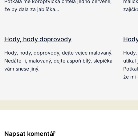
Potkala mě koroptvička chtěla jedno červené,
maličk
že by dala za jablíčka…
zajíčk
Hody, hody doprovody
Hody
Hody, hody, doprovody, dejte vejce malovaný.
Hody, 
Nedáte-li, malovaný, dejte aspoň bílý, slepička
utíkal
vám snese jiný.
Potkal
že mi 
Napsat komentář