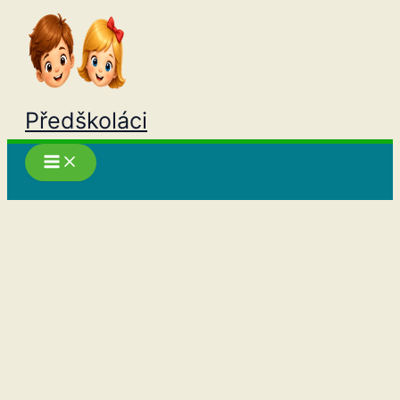
Přeskočit
na
obsah
Předškoláci
Hledat