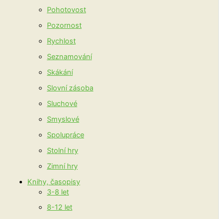
Pohotovost
Pozornost
Rychlost
Seznamování
Skákání
Slovní zásoba
Sluchové
Smyslové
Spolupráce
Stolní hry
Zimní hry
Knihy, časopisy
3-8 let
8-12 let