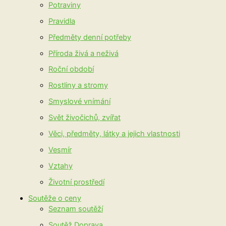
Potraviny
Pravidla
Předměty denní potřeby
Příroda živá a neživá
Roční období
Rostliny a stromy
Smyslové vnímání
Svět živočichů, zvířat
Věci, předměty, látky a jejich vlastnosti
Vesmír
Vztahy
Životní prostředí
Soutěže o ceny
Seznam soutěží
Soutěž Doprava