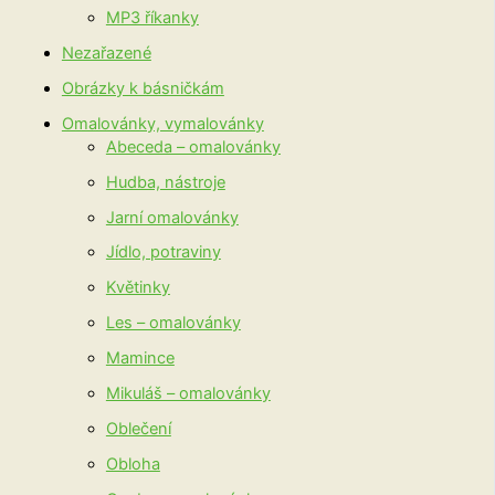
MP3 říkanky
Nezařazené
Obrázky k básničkám
Omalovánky, vymalovánky
Abeceda – omalovánky
Hudba, nástroje
Jarní omalovánky
Jídlo, potraviny
Květinky
Les – omalovánky
Mamince
Mikuláš – omalovánky
Oblečení
Obloha