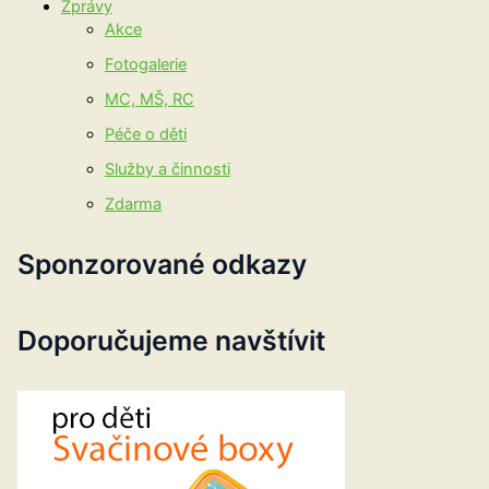
Zprávy
Akce
Fotogalerie
MC, MŠ, RC
Péče o děti
Služby a činnosti
Zdarma
Sponzorované odkazy
Doporučujeme navštívit