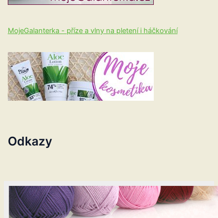
MojeGalanterka - příze a vlny na pletení i háčkování
Odkazy