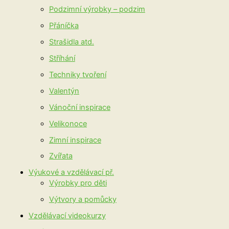
Podzimní výrobky – podzim
Přáníčka
Strašidla atd.
Stříhání
Techniky tvoření
Valentýn
Vánoční inspirace
Velikonoce
Zimní inspirace
Zvířata
Výukové a vzdělávací př.
Výrobky pro děti
Výtvory a pomůcky
Vzdělávací videokurzy