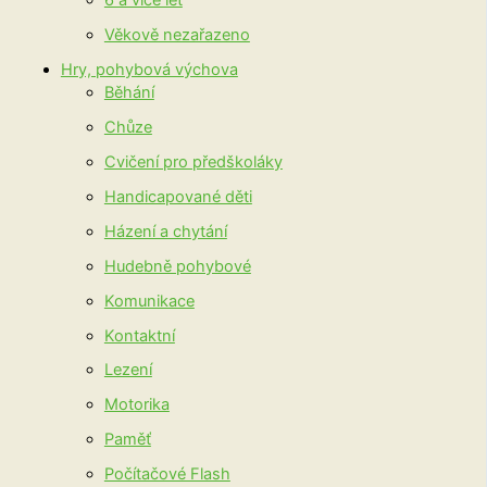
6 a více let
Věkově nezařazeno
Hry, pohybová výchova
Běhání
Chůze
Cvičení pro předškoláky
Handicapované děti
Házení a chytání
Hudebně pohybové
Komunikace
Kontaktní
Lezení
Motorika
Paměť
Počítačové Flash