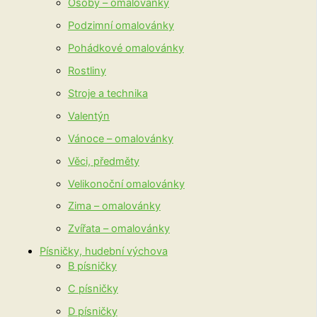
Osoby – omalovánky
Podzimní omalovánky
Pohádkové omalovánky
Rostliny
Stroje a technika
Valentýn
Vánoce – omalovánky
Věci, předměty
Velikonoční omalovánky
Zima – omalovánky
Zvířata – omalovánky
Písničky, hudební výchova
B písničky
C písničky
D písničky