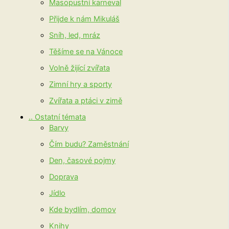
Masopustní karneval
Přijde k nám Mikuláš
Sníh, led, mráz
Těšíme se na Vánoce
Volně žijící zvířata
Zimní hry a sporty
Zvířata a ptáci v zimě
.. Ostatní témata
Barvy
Čím budu? Zaměstnání
Den, časové pojmy
Doprava
Jídlo
Kde bydlím, domov
Knihy