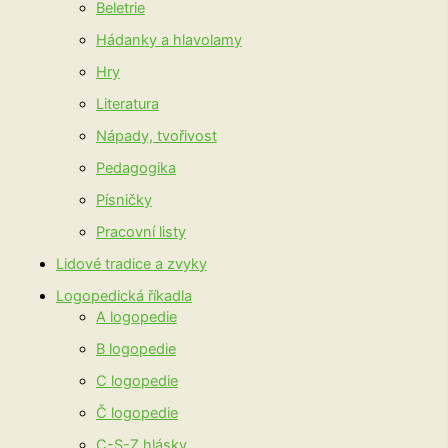
Beletrie
Hádanky a hlavolamy
Hry
Literatura
Nápady, tvořivost
Pedagogika
Písničky
Pracovní listy
Lidové tradice a zvyky
Logopedická říkadla
A logopedie
B logopedie
C logopedie
Č logopedie
C-S-Z hlásky