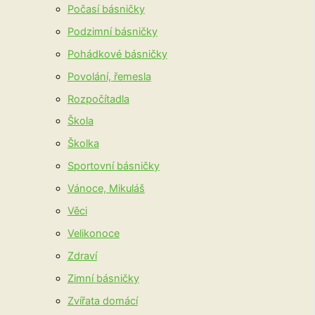
Počasí básničky
Podzimní básničky
Pohádkové básničky
Povolání, řemesla
Rozpočítadla
Škola
Školka
Sportovní básničky
Vánoce, Mikuláš
Věci
Velikonoce
Zdraví
Zimní básničky
Zvířata domácí