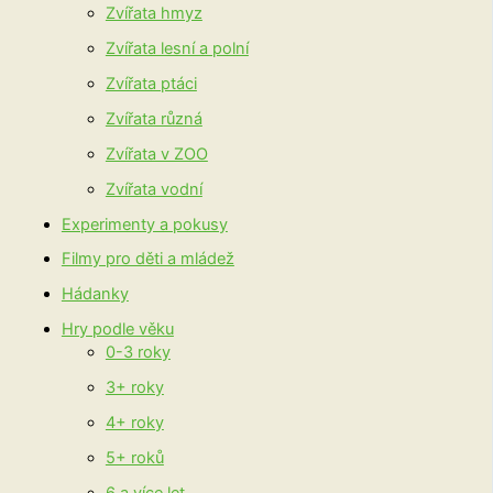
Zvířata hmyz
Zvířata lesní a polní
Zvířata ptáci
Zvířata různá
Zvířata v ZOO
Zvířata vodní
Experimenty a pokusy
Filmy pro děti a mládež
Hádanky
Hry podle věku
0-3 roky
3+ roky
4+ roky
5+ roků