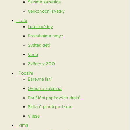
Sázíme sazenice
Velikonoční svátky
. Léto
Letní květiny
Poznáváme hmyz
Svátek dětí
Voda
Zvířata v ZOO
. Podzim
Barevné listí
Ovoce a zelenina
Pouštění papírových draků
Sklizeň plodů podzimu
V lese
. Zima