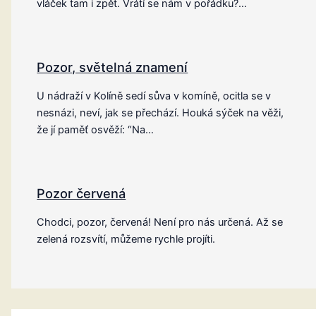
vláček tam i zpět. Vrátí se nám v pořádku?…
Pozor, světelná znamení
U nádraží v Kolíně sedí sůva v komíně, ocitla se v
nesnázi, neví, jak se přechází. Houká sýček na věži,
že jí paměť osvěží: “Na…
Pozor červená
Chodci, pozor, červená! Není pro nás určená. Až se
zelená rozsvítí, můžeme rychle projíti.