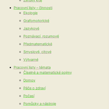
Zlínský kraj
Pracovní listy – činnosti
Ekologie
Grafomotorické
Jazykové
Poznávací, rozumové
Předmatematické
Smyslové, citové
Výtvarné
Pracovní listy – témata
Číselné a matematické pojmy
Domov
Péče o zdraví
Počasí
Pomůcky a nástroje