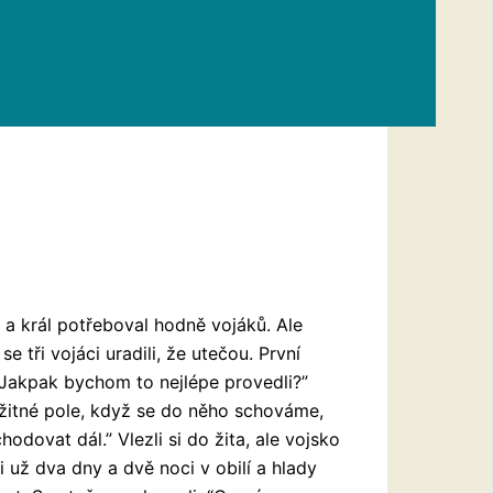
 a král potřeboval hodně vojáků. Ale
e tři vojáci uradili, že utečou. První
t. Jakpak bychom to nejlépe provedli?”
 žitné pole, když se
do něho schováme,
odovat dál.” Vlezli si do žita, ale vojsko
li už dva dny a dvě noci v obilí a hlady