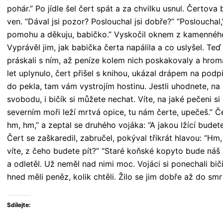
pohár.” Po jídle šel čert spát a za chvilku usnul. Čertov
ven. “Dával jsi pozor? Poslouchal jsi dobře?” “Poslouchal,
pomohu a děkuju, babičko.” Vyskočil oknem z kamennéh
Vyprávěl jim, jak babička čerta napálila a co uslyšel. Teď
práskali s ním, až peníze kolem nich poskakovaly a hrom
let uplynulo, čert přišel s knihou, ukázal drápem na podp
do pekla, tam vám vystrojím hostinu. Jestli uhodnete, na
svobodu, i bičík si můžete nechat. Víte, na jaké pečeni si
severním moři leží mrtvá opice, tu nám čerte, upečeš.” Če
hm, hm,” a zeptal se druhého vojáka: “A jakou lžící budete
Čert se zaškaredil, zabručel, pokýval třikrát hlavou: “Hm,
víte, z čeho budete pít?” “Staré koňské kopyto bude náš 
a odletěl. Už neměl nad nimi moc. Vojáci si ponechali bič
hned měli peněz, kolik chtěli. Žilo se jim dobře až do smrt
Sdílejte: