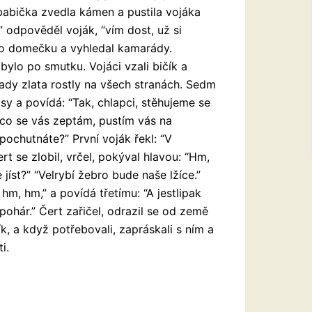
a babička zvedla kámen a pustila vojáka
” odpověděl voják, “vím dost, už si
o domečku a vyhledal kamarády.
 bylo po smutku. Vojáci vzali bičík a
ady zlata rostly na všech stranách. Sedm
isy a povídá: “Tak, chlapci, stěhujeme se
 co se vás zeptám, pustím vás na
 pochutnáte?” První voják řekl: “V
rt se zlobil, vrčel, pokýval hlavou: “Hm,
 jíst?” “Velrybí žebro bude naše lžíce.”
 hm, hm,” a povídá třetímu: “A jestlipak
pohár.” Čert zařičel, odrazil se od země
ík, a když potřebovali, zapráskali s ním a
i.