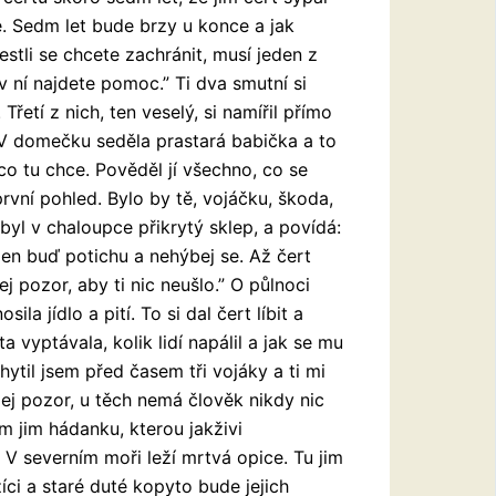
. Sedm let bude brzy u konce a jak
tli se chcete zachránit, musí jeden z
 ní najdete pomoc.” Ti dva smutní si
Třetí z nich, ten veselý, si namířil přímo
. V domečku seděla prastará babička a to
o tu chce. Pověděl jí všechno, co se
první pohled. Bylo by tě, vojáčku, škoda,
byl v chaloupce přikrytý sklep, a povídá:
Jen buď potichu a nehýbej se. Až čert
 pozor, aby ti nic neušlo.” O půlnoci
ila jídlo a pití. To si dal čert líbit a
a vyptávala, kolik lidí napálil a jak se mu
hytil jsem před časem tři vojáky a ti mi
 dej pozor, u těch nemá člověk nikdy nic
m jim hádanku, kterou jakživi
V severním moři leží mrtvá opice. Tu jim
íci a staré duté kopyto bude jejich