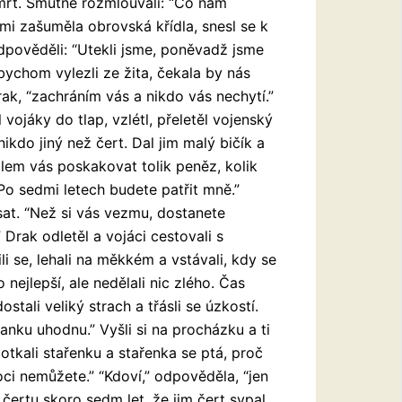
 smrt. Smutně rozmlouvali: “Co nám
mi zašuměla obrovská křídla, snesl se k
odpověděli: “Utekli jsme, poněvadž jsme
bychom vylezli ze žita, čekala by nás
drak, “zachráním vás a nikdo vás nechytí.”
ojáky do tlap, vzlétl, přeletěl vojenský
ikdo jiný než čert. Dal jim malý bičík a
lem vás poskakovat tolik peněz, kolik
 Po sedmi letech budete patřit mně.”
sat. “Než si vás vezmu, dostanete
 Drak odletěl a vojáci cestovali s
li se, lehali na měkkém a vstávali, kdy se
 nejlepší, ale nedělali nic zlého. Čas
stali veliký strach a třásli se úzkostí.
danku uhodnu.” Vyšli si na procházku a ti
otkali stařenku a stařenka se ptá, proč
ci nemůžete.” “Kdoví,” odpověděla, “jen
li čertu skoro sedm let, že jim čert sypal