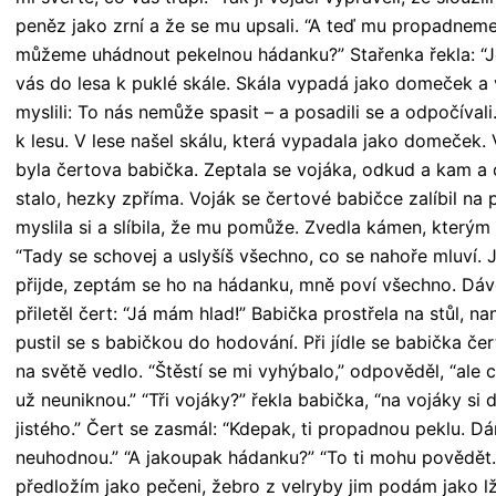
peněz jako zrní a že se mu upsali. “A teď mu propadneme
můžeme uhádnout pekelnou hádanku?” Stařenka řekla: “Jes
vás do lesa k puklé skále. Skála vypadá jako domeček a v
myslili: To nás nemůže spasit – a posadili se a odpočívali. 
k lesu. V lese našel skálu, která vypadala jako domeček
byla čertova babička. Zeptala se vojáka, odkud a kam a c
stalo, hezky zpříma. Voják se čertové babičce zalíbil na 
myslila si a slíbila, že mu pomůže. Zvedla kámen, kterým 
“Tady se schovej a uslyšíš všechno, co se nahoře mluví. 
přijde, zeptám se ho na hádanku, mně poví všechno. Dávej
přiletěl čert: “Já mám hlad!” Babička prostřela na stůl, nanos
pustil se s babičkou do hodování. Při jídle se babička čert
na světě vedlo. “Štěstí se mi vyhýbalo,” odpověděl, “ale c
už neuniknou.” “Tři vojáky?” řekla babička, “na vojáky si
jistého.” Čert se zasmál: “Kdepak, ti propadnou peklu. Dá
neuhodnou.” “A jakoupak hádanku?” “To ti mohu povědět. 
předložím jako pečeni, žebro z velryby jim podám jako lž