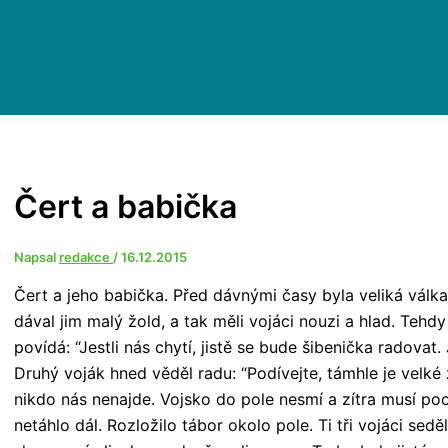
Čert a babička
Napsal
redakce
/
16.12.2015
Čert a jeho babička. Před dávnými časy byla veliká válka
dával jim malý žold, a tak měli vojáci nouzi a hlad. Tehdy s
povídá: “Jestli nás chytí, jistě se bude šibenička radova
Druhý voják hned věděl radu: “Podívejte, támhle je velké
nikdo nás nenajde. Vojsko do pole nesmí a zítra musí poch
netáhlo dál. Rozložilo tábor okolo pole. Ti tři vojáci sedě