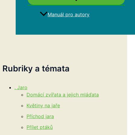
Manuál pro autory
Hledat
Rubriky a témata
. Jaro
Domácí zvířata a jejich mláďata
Květiny na jaře
Příchod jara
Přílet ptáků