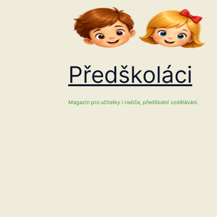
Přeskočit
na
obsah
Předškoláci
Magazín pro učitelky i rodiče, předškolní vzdělávání.