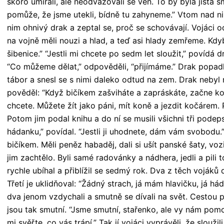
skoro umírali, ale neodvažovali se ven. To by byla jistá
pomůže, že jsme utekli, bídně tu zahyneme.” Vtom nad ni
nim ohnivý drak a zeptal se, proč se schovávají. Vojáci 
na vojně měli nouzi a hlad, a teď asi hlady zemřeme. Kdy
šibenice.” “Jestli mi chcete po sedm let sloužit,” povídá 
“Co můžeme dělat,” odpověděli, “přijímáme.” Drak popadl v
tábor a snesl se s nimi daleko odtud na zem. Drak nebyl n
pověděl: “Když bičíkem zašviháte a zapráskáte, začne ko
chcete. Můžete žít jako páni, mít koně a jezdit kočárem.
Potom jim podal knihu a do ní se musili všichni tři podep
hádanku,” povídal. “Jestli ji uhodnete, dám vám svobodu.”
bičíkem. Měli peněz habaděj, dali si ušít panské šaty, vozi
jim zachtělo. Byli samé radovánky a nádhera, jedli a pili to
rychle ubíhal a přiblížil se sedmý rok. Dva z těch vojáků do
Třetí je uklidňoval: “Žádný strach, já mám hlavičku, já há
dva jenom vzdychali a smutně se dívali na svět. Cestou p
jsou tak smutní. “Jsme smutní, stařenko, ale vy nám pomo
mi svěřte, co vás trápí.” Tak jí vojáci vyprávěli, že slouži