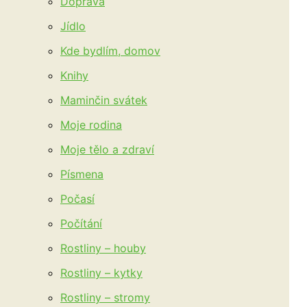
Doprava
Jídlo
Kde bydlím, domov
Knihy
Maminčin svátek
Moje rodina
Moje tělo a zdraví
Písmena
Počasí
Počítání
Rostliny – houby
Rostliny – kytky
Rostliny – stromy