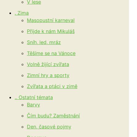
V lese
. Zima
Masopustní karneval
Přijde k nám Mikuláš
Sníh, led, mráz
Těšíme se na Vánoce
Volně žijící zvířata
Zimní hry a sporty
Zvířata a ptáci v zimě
.. Ostatní témata
Barvy
Čím budu? Zaměstnání
Den, časové pojmy