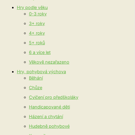
Hry podle věku
0-3 roky
3+ roky
4+ roky
5+ roků
6 a více let
Věkově nezařazeno
Hry, pohybová výchova
Běhání
Chůze
Cvičení pro předškoláky
Handicapované děti
Házení a chytání
Hudebně pohybové