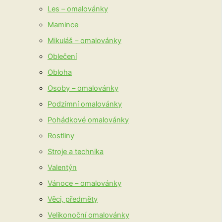
Les – omalovánky
Mamince
Mikuláš – omalovánky
Oblečení
Obloha
Osoby – omalovánky
Podzimní omalovánky
Pohádkové omalovánky
Rostliny
Stroje a technika
Valentýn
Vánoce – omalovánky
Věci, předměty
Velikonoční omalovánky