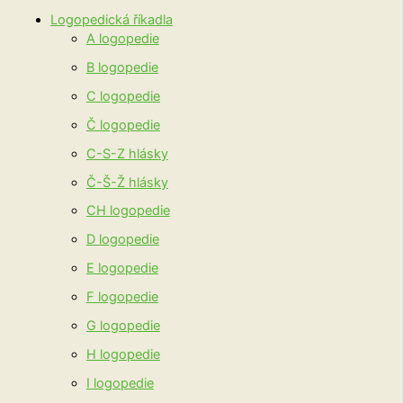
Logopedická říkadla
A logopedie
B logopedie
C logopedie
Č logopedie
C-S-Z hlásky
Č-Š-Ž hlásky
CH logopedie
D logopedie
E logopedie
F logopedie
G logopedie
H logopedie
I logopedie