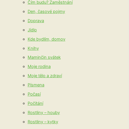
Čím budu? Zaměstnání
Den, časové pojmy
Doprava
Jídlo
Kde bydlím, domov
Knihy
Maminčin svátek
Moje rodina
Moje tělo a zdraví
Písmena
Počasí
Počítání
Rostliny – houby
Rostliny – kytky