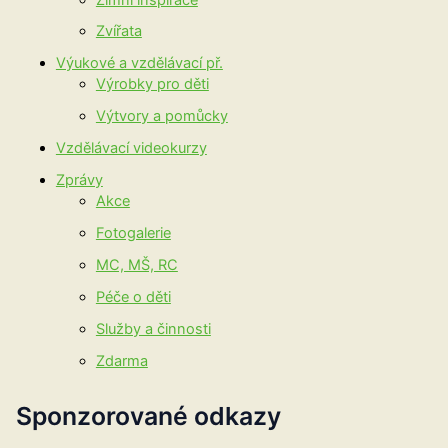
Zvířata
Výukové a vzdělávací př.
Výrobky pro děti
Výtvory a pomůcky
Vzdělávací videokurzy
Zprávy
Akce
Fotogalerie
MC, MŠ, RC
Péče o děti
Služby a činnosti
Zdarma
Sponzorované odkazy