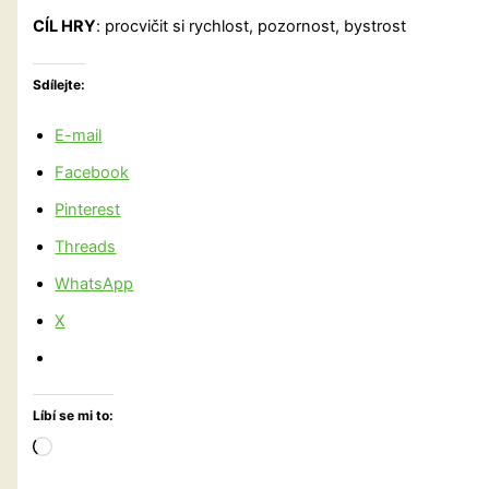
CÍL HRY
: procvičit si rychlost, pozornost, bystrost
Sdílejte:
E-mail
Facebook
Pinterest
Threads
WhatsApp
X
Líbí se mi to:
Načítání…