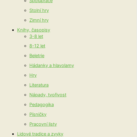
Spolupráce
Stolní hry
Zimní hry
Knihy, časopisy
3-8 let
8-12 let
Beletrie
Hádanky a hlavolamy
Hry
Literatura
Nápady, tvořivost
Pedagogika
Písničky
Pracovní listy
Lidové tradice a zvyky