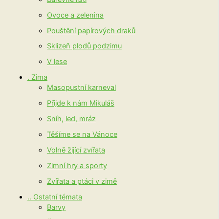
Ovoce a zelenina
Pouštění papírových draků
Sklizeň plodů podzimu
V lese
. Zima
Masopustní karneval
Přijde k nám Mikuláš
Sníh, led, mráz
Těšíme se na Vánoce
Volně žijící zvířata
Zimní hry a sporty
Zvířata a ptáci v zimě
.. Ostatní témata
Barvy