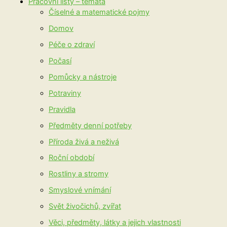
Pracovní listy – témata
Číselné a matematické pojmy
Domov
Péče o zdraví
Počasí
Pomůcky a nástroje
Potraviny
Pravidla
Předměty denní potřeby
Příroda živá a neživá
Roční období
Rostliny a stromy
Smyslové vnímání
Svět živočichů, zvířat
Věci, předměty, látky a jejich vlastnosti