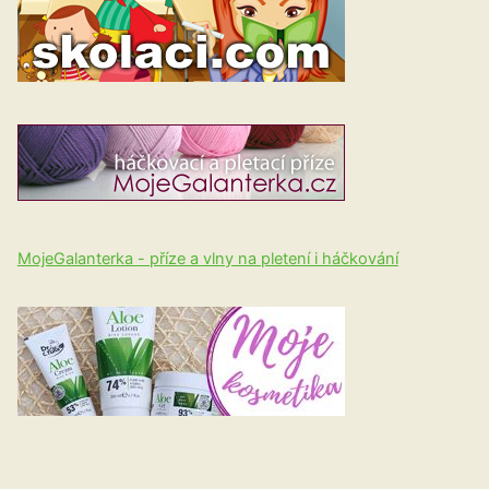
MojeGalanterka - příze a vlny na pletení i háčkování