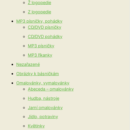
Ž logopedie
Z logopedie
MP3 písničky, pohádky
CD/DVD písničky
CD/DVD pohádky
MP3 písničky
MP3 říkanky
Nezařazené
Obrázky k básničkám
Omalovánky, vymalovánky
Abeceda – omalovánky
Hudba, nástroje
Jarní omalovánky
Jídlo, potraviny
Květinky