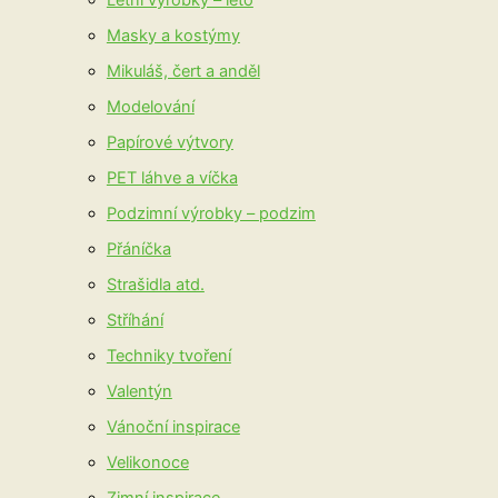
Letní výrobky – léto
Masky a kostýmy
Mikuláš, čert a anděl
Modelování
Papírové výtvory
PET láhve a víčka
Podzimní výrobky – podzim
Přáníčka
Strašidla atd.
Stříhání
Techniky tvoření
Valentýn
Vánoční inspirace
Velikonoce
Zimní inspirace