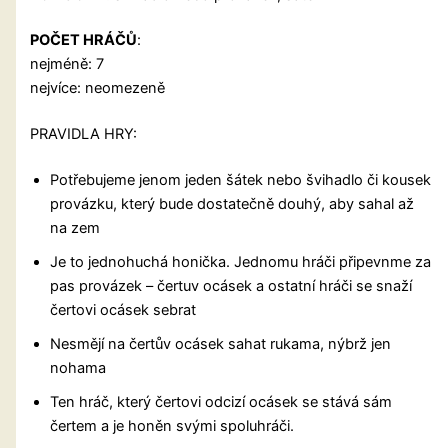
POČET HRÁČŮ
:
nejméně: 7
nejvíce: neomezeně
PRAVIDLA HRY:
Potřebujeme jenom jeden šátek nebo švihadlo či kousek
provázku, který bude dostatečně douhý, aby sahal až
na zem
Je to jednohuchá honička. Jednomu hráči připevnme za
pas provázek – čertuv ocásek a ostatní hráči se snaží
čertovi ocásek sebrat
Nesmějí na čertův ocásek sahat rukama, nýbrž jen
nohama
Ten hráč, který čertovi odcizí ocásek se stává sám
čertem a je honěn svými spoluhráči.