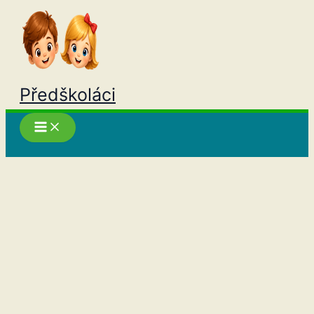
Přeskočit
na
obsah
Předškoláci
Hledat