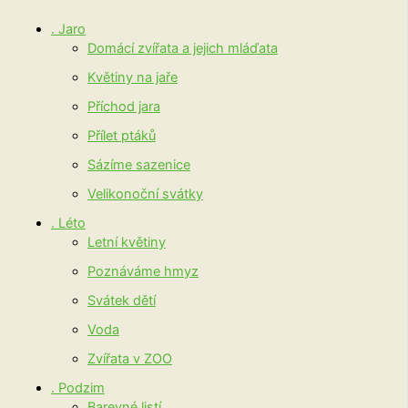
. Jaro
Domácí zvířata a jejich mláďata
Květiny na jaře
Příchod jara
Přílet ptáků
Sázíme sazenice
Velikonoční svátky
. Léto
Letní květiny
Poznáváme hmyz
Svátek dětí
Voda
Zvířata v ZOO
. Podzim
Barevné listí