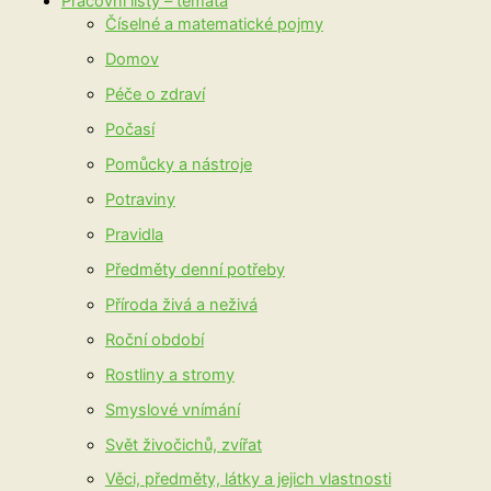
Pracovní listy – témata
Číselné a matematické pojmy
Domov
Péče o zdraví
Počasí
Pomůcky a nástroje
Potraviny
Pravidla
Předměty denní potřeby
Příroda živá a neživá
Roční období
Rostliny a stromy
Smyslové vnímání
Svět živočichů, zvířat
Věci, předměty, látky a jejich vlastnosti