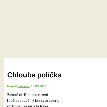
Chlouba políčka
Napsal
redakce
/
10.05.2012
Zaseté obilí na poli nelení,
hrdě se rozsáhlý lán sytě zelení,
obilí hustí se jako ta tráva,