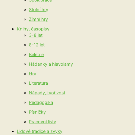
Stolní hry
Zimní hry
Knihy, časopisy
3-8 let
8-12 let
Beletrie
Hádanky a hlavolamy
Hry
Literatura
Nápady, tvořivost
Pedagogika
Písničky
Pracovní listy
Lidové tradice a zvyky