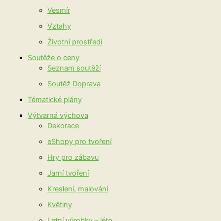
Vesmír
Vztahy
Životní prostředí
Soutěže o ceny
Seznam soutěží
Soutěž Doprava
Tématické plány
Výtvarná výchova
Dekorace
eShopy pro tvoření
Hry pro zábavu
Jarní tvoření
Kreslení, malování
Květiny
Letní výrobky – léto