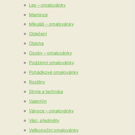
Les – omalovánky
Mamince
Mikuláš – omalovánky
Oblečení
Obloha
Osoby – omalovánky
Podzimní omalovánky
Pohádkové omalovánky
Rostliny
Stroje a technika
Valentýn
Vánoce – omalovánky
Věci, předměty
Velikonoční omalovánky