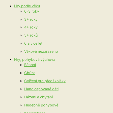
Hry podle věku
0-3 roky
3+ roky
4+ roky
5+ roků
6 a více let
Věkově nezařazeno
Hry, pohybová výchova
Běhání
Chůze
Cvičení pro předškoláky
Handicapované děti
Házení a chytání
Hudebně pohybové