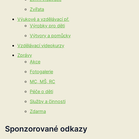
Zvířata
Výukové a vzdělávací př.
Výrobky pro děti
Výtvory a pomůcky
Vzdělávací videokurzy
Zprávy
Akce
Fotogalerie
MC, MŠ, RC
Péče o děti
Služby a činnosti
Zdarma
Sponzorované odkazy