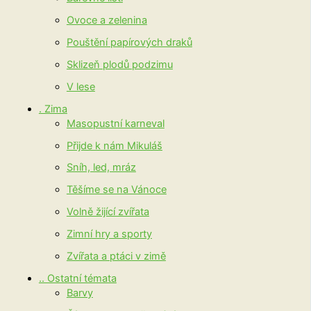
Ovoce a zelenina
Pouštění papírových draků
Sklizeň plodů podzimu
V lese
. Zima
Masopustní karneval
Přijde k nám Mikuláš
Sníh, led, mráz
Těšíme se na Vánoce
Volně žijící zvířata
Zimní hry a sporty
Zvířata a ptáci v zimě
.. Ostatní témata
Barvy