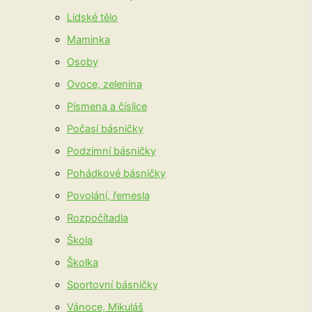
Lidské tělo
Maminka
Osoby
Ovoce, zelenina
Písmena a číslice
Počasí básničky
Podzimní básničky
Pohádkové básničky
Povolání, řemesla
Rozpočítadla
Škola
Školka
Sportovní básničky
Vánoce, Mikuláš