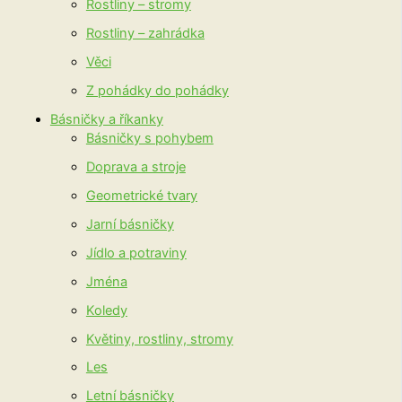
Rostliny – stromy
Rostliny – zahrádka
Věci
Z pohádky do pohádky
Básničky a říkanky
Básničky s pohybem
Doprava a stroje
Geometrické tvary
Jarní básničky
Jídlo a potraviny
Jména
Koledy
Květiny, rostliny, stromy
Les
Letní básničky