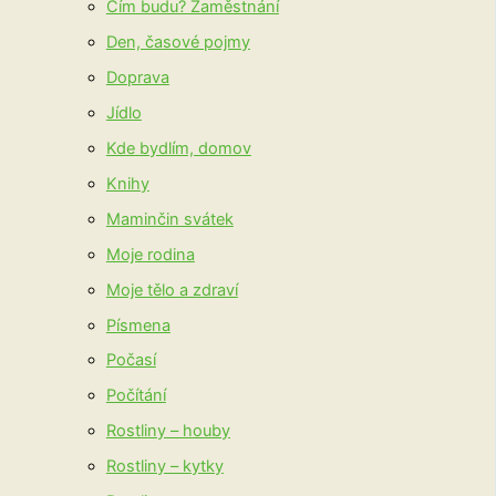
Čím budu? Zaměstnání
Den, časové pojmy
Doprava
Jídlo
Kde bydlím, domov
Knihy
Maminčin svátek
Moje rodina
Moje tělo a zdraví
Písmena
Počasí
Počítání
Rostliny – houby
Rostliny – kytky