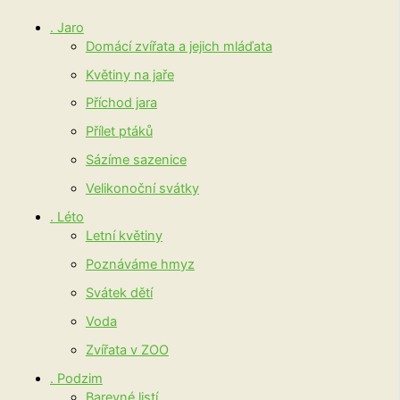
. Jaro
Domácí zvířata a jejich mláďata
Květiny na jaře
Příchod jara
Přílet ptáků
Sázíme sazenice
Velikonoční svátky
. Léto
Letní květiny
Poznáváme hmyz
Svátek dětí
Voda
Zvířata v ZOO
. Podzim
Barevné listí