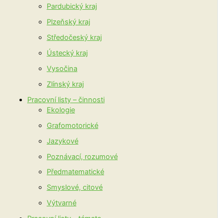
Pardubický kraj
Plzeňský kraj
Středočeský kraj
Ústecký kraj
Vysočina
Zlínský kraj
Pracovní listy – činnosti
Ekologie
Grafomotorické
Jazykové
Poznávací, rozumové
Předmatematické
Smyslové, citové
Výtvarné