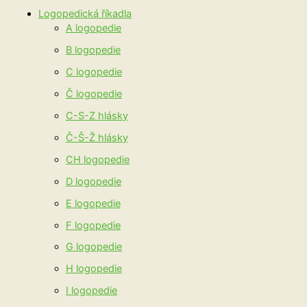
Logopedická říkadla
A logopedie
B logopedie
C logopedie
Č logopedie
C-S-Z hlásky
Č-Š-Ž hlásky
CH logopedie
D logopedie
E logopedie
F logopedie
G logopedie
H logopedie
I logopedie