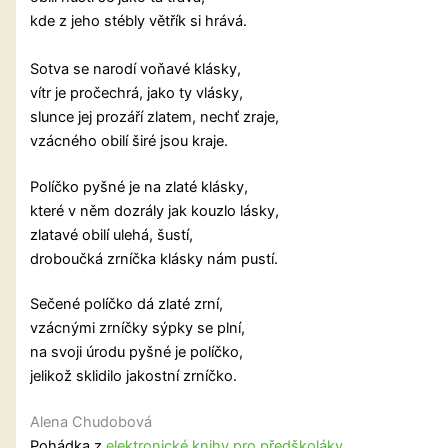
kde z jeho stébly větřík si hrává.
Sotva se narodí voňavé klásky,
vítr je pročechrá, jako ty vlásky,
slunce jej prozáří zlatem, nechť zraje,
vzácného obilí širé jsou kraje.
Políčko pyšné je na zlaté klásky,
které v něm dozrály jak kouzlo lásky,
zlatavé obilí ulehá, šustí,
droboučká zrníčka klásky nám pustí.
Sečené políčko dá zlaté zrní,
vzácnými zrníčky sýpky se plní,
na svoji úrodu pyšné je políčko,
jelikož sklidilo jakostní zrníčko.
Alena Chudobová
Pohádka z
elektronické knihy pro předškoláky