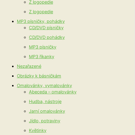
Ž logopedie
Z logopedie
MP3 písničky, pohádky
CD/DVD písničky
CD/DVD pohádky
MP3 písničky
MP3 říkanky
Nezařazené
Obrázky k básničkám
Omalovánky, vymalovánky
Abeceda – omalovánky
Hudba, nástroje
Jarní omalovánky
Jídlo, potraviny
Květinky