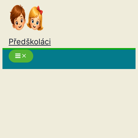
Přeskočit
na
obsah
Předškoláci
Hledat