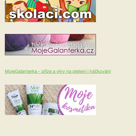
MojeGalanterka - příze a vlny na pletení i háčkování