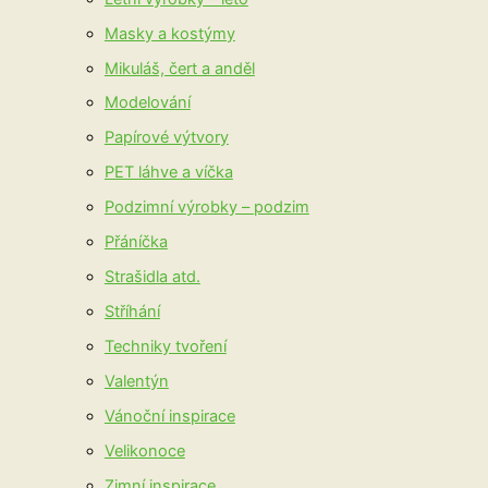
Masky a kostýmy
Mikuláš, čert a anděl
Modelování
Papírové výtvory
PET láhve a víčka
Podzimní výrobky – podzim
Přáníčka
Strašidla atd.
Stříhání
Techniky tvoření
Valentýn
Vánoční inspirace
Velikonoce
Zimní inspirace