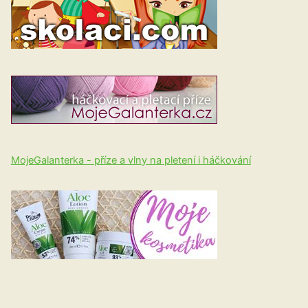
MojeGalanterka - příze a vlny na pletení i háčkování