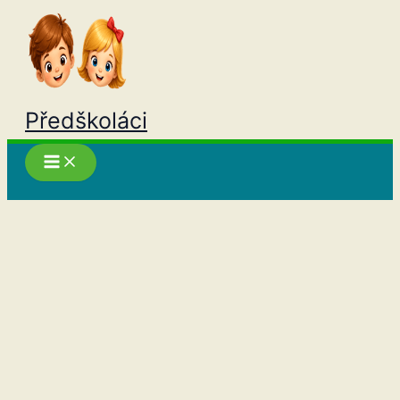
Přeskočit
na
obsah
Předškoláci
Hledat