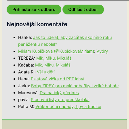
Nejnovější komentáře
Hanka
:
Jak to udělat, aby začátek školního roku
peněženku nebolel?
Miriam Kubičková (@KubickovaMiriam)
:
Vydry
TEREZA
:
Mik, Miku, Mikuláš
Kačaba
:
Mik, Miku, Mikuláš
Agáta R.
:
Vši u dětí
Hana
:
Plastová víčka od PET lahví
Jarka
:
Boby ZIPFY pro malé bobaříky i velké bobaře
Marešová
:
Dramatický přednes
pavla
:
Pracovní listy pro předškoláka
Petra M
:
Velikonoční nápady, tipy a tradice