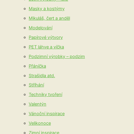
Masky a kostýmy
Mikuláš, čert a anděl
Modelování
Papírové výtvory
PET láhve a víčka
Podzimní výrobky – podzim
Přáníčka
Strašidla atd.
Stříhání
Techniky tvoření
Valentýn
Vánoční inspirace
Velikonoce
Zimní inspirace