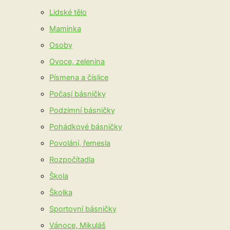
Lidské tělo
Maminka
Osoby
Ovoce, zelenina
Písmena a číslice
Počasí básničky
Podzimní básničky
Pohádkové básničky
Povolání, řemesla
Rozpočítadla
Škola
Školka
Sportovní básničky
Vánoce, Mikuláš