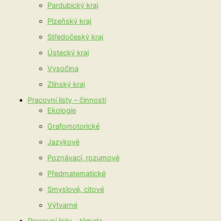
Pardubický kraj
Plzeňský kraj
Středočeský kraj
Ústecký kraj
Vysočina
Zlínský kraj
Pracovní listy – činnosti
Ekologie
Grafomotorické
Jazykové
Poznávací, rozumové
Předmatematické
Smyslové, citové
Výtvarné
Pracovní listy – témata