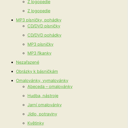
Ž logopedie
Z logopedie
MP3 písničky, pohádky
CD/DVD písničky
CD/DVD pohádky
MP3 písničky
MP3 říkanky
Nezařazené
Obrázky k básničkám
Omalovánky, vymalovánky
Abeceda – omalovánky
Hudba, nástroje
Jarní omalovánky
Jídlo, potraviny
Květinky