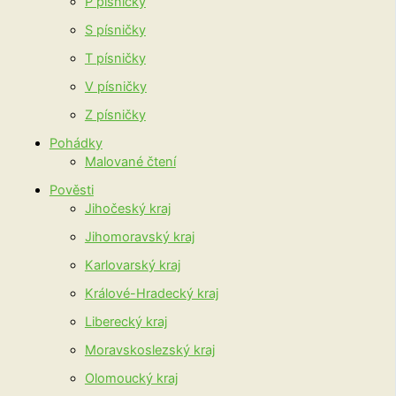
P písničky
S písničky
T písničky
V písničky
Z písničky
Pohádky
Malované čtení
Pověsti
Jihočeský kraj
Jihomoravský kraj
Karlovarský kraj
Králové-Hradecký kraj
Liberecký kraj
Moravskoslezský kraj
Olomoucký kraj