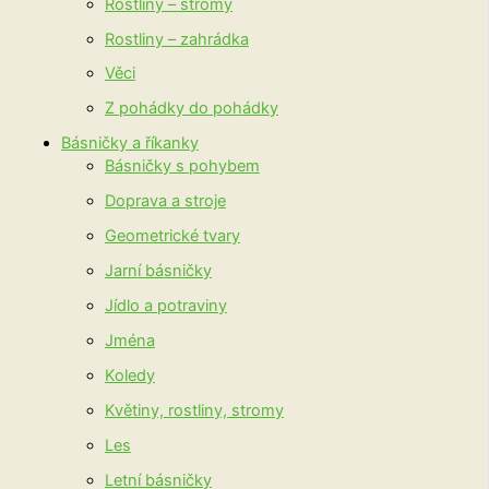
Rostliny – stromy
Rostliny – zahrádka
Věci
Z pohádky do pohádky
Básničky a říkanky
Básničky s pohybem
Doprava a stroje
Geometrické tvary
Jarní básničky
Jídlo a potraviny
Jména
Koledy
Květiny, rostliny, stromy
Les
Letní básničky