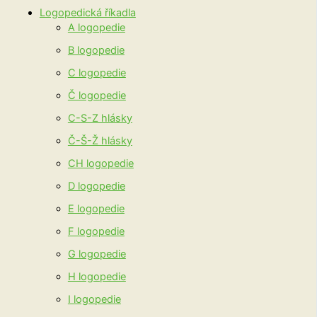
Logopedická říkadla
A logopedie
B logopedie
C logopedie
Č logopedie
C-S-Z hlásky
Č-Š-Ž hlásky
CH logopedie
D logopedie
E logopedie
F logopedie
G logopedie
H logopedie
I logopedie