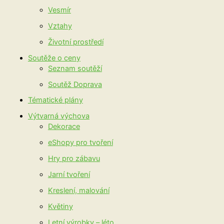
Vesmír
Vztahy
Životní prostředí
Soutěže o ceny
Seznam soutěží
Soutěž Doprava
Tématické plány
Výtvarná výchova
Dekorace
eShopy pro tvoření
Hry pro zábavu
Jarní tvoření
Kreslení, malování
Květiny
Letní výrobky – léto