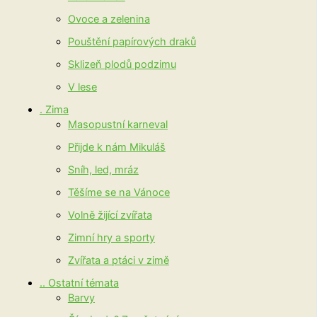
Ovoce a zelenina
Pouštění papírových draků
Sklizeň plodů podzimu
V lese
. Zima
Masopustní karneval
Přijde k nám Mikuláš
Sníh, led, mráz
Těšíme se na Vánoce
Volně žijící zvířata
Zimní hry a sporty
Zvířata a ptáci v zimě
.. Ostatní témata
Barvy