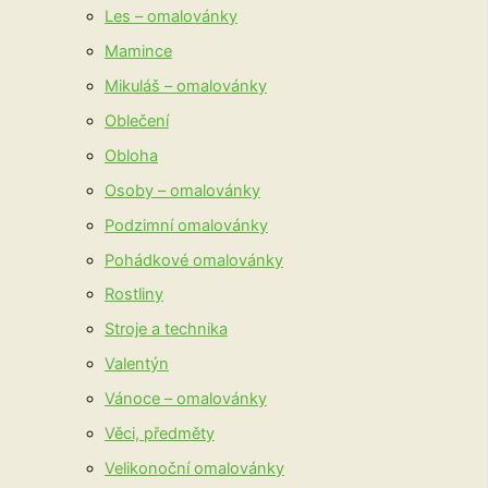
Les – omalovánky
Mamince
Mikuláš – omalovánky
Oblečení
Obloha
Osoby – omalovánky
Podzimní omalovánky
Pohádkové omalovánky
Rostliny
Stroje a technika
Valentýn
Vánoce – omalovánky
Věci, předměty
Velikonoční omalovánky