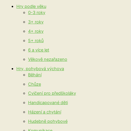
Hry podle věku
0-3 roky
3+ roky
4+ roky
5+ roků
6 a více let
Věkově nezařazeno
Hry, pohybová výchova
Běhání
Chůze
Cvičení pro předškoláky
Handicapované děti
Házení a chytání
Hudebně pohybové
Komunikace