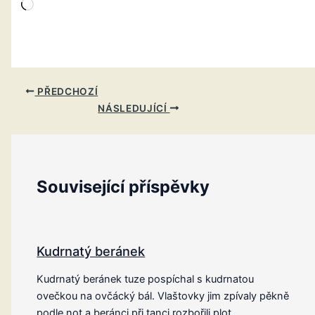
Načítání…
PŘEDCHOZÍ
NÁSLEDUJÍCÍ
Související příspěvky
Kudrnatý beránek
Kudrnatý beránek tuze pospíchal s kudrnatou
ovečkou na ovčácký bál. Vlaštovky jim zpívaly pěkně
podle not a beránci při tanci rozbořili plot.