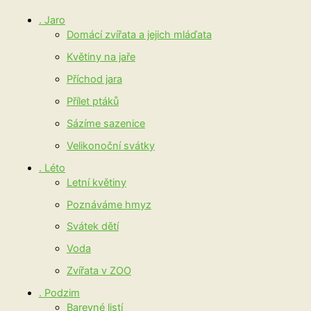
. Jaro
Domácí zvířata a jejich mláďata
Květiny na jaře
Příchod jara
Přílet ptáků
Sázíme sazenice
Velikonoční svátky
. Léto
Letní květiny
Poznáváme hmyz
Svátek dětí
Voda
Zvířata v ZOO
. Podzim
Barevné listí