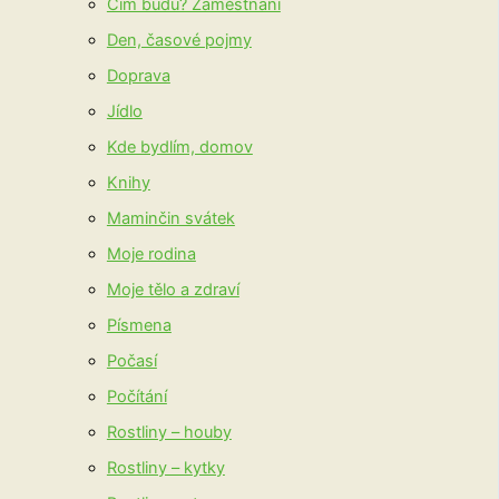
Čím budu? Zaměstnání
Den, časové pojmy
Doprava
Jídlo
Kde bydlím, domov
Knihy
Maminčin svátek
Moje rodina
Moje tělo a zdraví
Písmena
Počasí
Počítání
Rostliny – houby
Rostliny – kytky