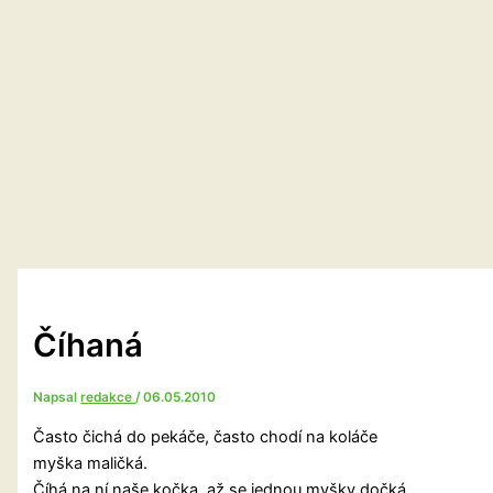
Číhaná
Napsal
redakce
/
06.05.2010
Často čichá do pekáče, často chodí na koláče
myška maličká.
Číhá na ní naše kočka, až se jednou myšky dočká,