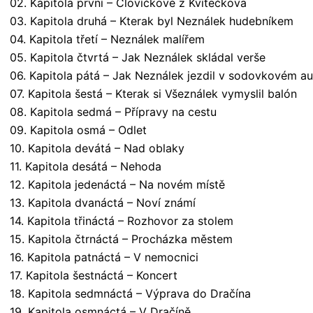
02. Kapitola první – Človíčkové z Kvítečkova
03. Kapitola druhá – Kterak byl Neználek hudebníkem
04. Kapitola třetí – Neználek malířem
05. Kapitola čtvrtá – Jak Neználek skládal verše
06. Kapitola pátá – Jak Neználek jezdil v sodovkovém au
07. Kapitola šestá – Kterak si Všeználek vymyslil balón
08. Kapitola sedmá – Přípravy na cestu
09. Kapitola osmá – Odlet
10. Kapitola devátá – Nad oblaky
11. Kapitola desátá – Nehoda
12. Kapitola jedenáctá – Na novém místě
13. Kapitola dvanáctá – Noví známí
14. Kapitola třináctá – Rozhovor za stolem
15. Kapitola čtrnáctá – Procházka městem
16. Kapitola patnáctá – V nemocnici
17. Kapitola šestnáctá – Koncert
18. Kapitola sedmnáctá – Výprava do Dračína
19. Kapitola osmnáctá – V Dračíně