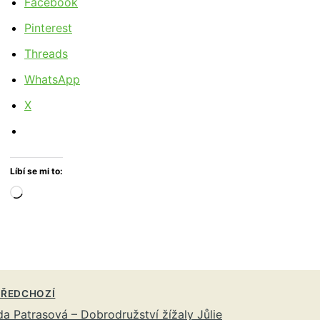
Facebook
Pinterest
Threads
WhatsApp
X
Líbí se mi to:
Načítání…
ŘEDCHOZÍ
a Patrasová – Dobrodružství žížaly Jůlie