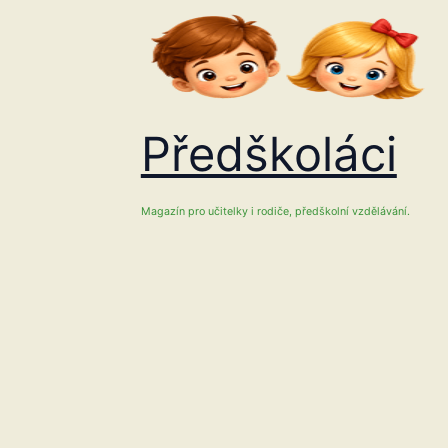
Přeskočit
na
obsah
Předškoláci
Magazín pro učitelky i rodiče, předškolní vzdělávání.