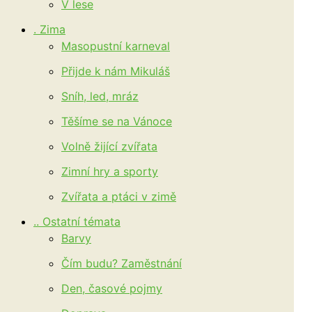
V lese
. Zima
Masopustní karneval
Přijde k nám Mikuláš
Sníh, led, mráz
Těšíme se na Vánoce
Volně žijící zvířata
Zimní hry a sporty
Zvířata a ptáci v zimě
.. Ostatní témata
Barvy
Čím budu? Zaměstnání
Den, časové pojmy