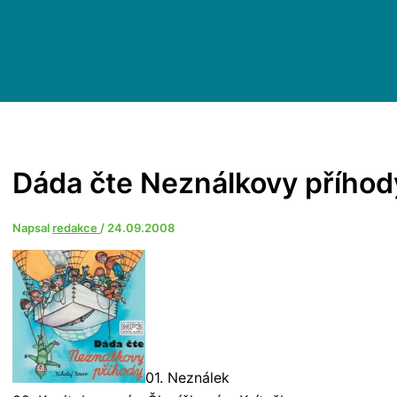
Dáda čte Neználkovy příhody
Napsal
redakce
/
24.09.2008
01. Neználek