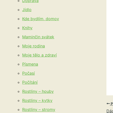
Doprava
Jídlo
Kde bydlím, domov
Knihy
Maminčin svátek
Moje rodina
Moje tělo a zdraví
Písmena
Počasí
Počítání
Rostliny – houby
Rostliny – kytky
P
Rostliny – stromy
Dád