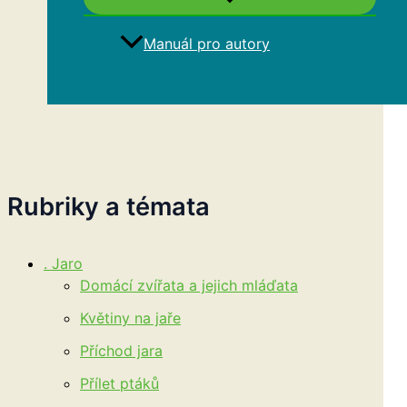
Manuál pro autory
Hledat
Rubriky a témata
. Jaro
Domácí zvířata a jejich mláďata
Květiny na jaře
Příchod jara
Přílet ptáků