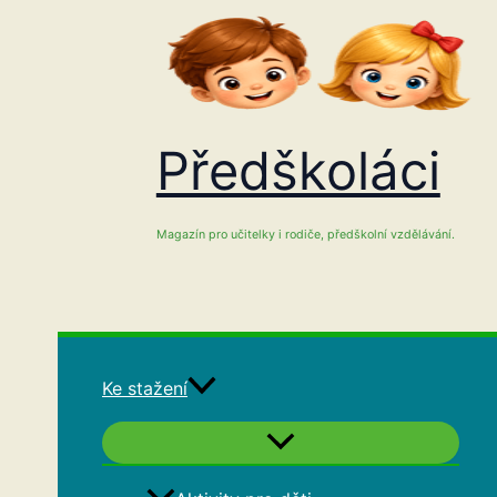
Přeskočit
na
obsah
Předškoláci
Magazín pro učitelky i rodiče, předškolní vzdělávání.
Ke stažení