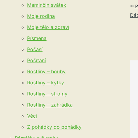
Maminčin svátek
P
Dád
Moje rodina
Moje tělo a zdraví
Písmena
Počasí
Počítání
Rostliny – houby
Rostliny – kytky
Rostliny – stromy
Rostliny – zahrádka
Věci
Z pohádky do pohádky
Básničky a říkanky