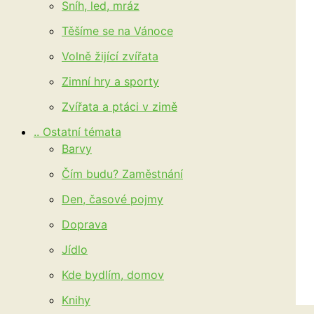
Sníh, led, mráz
Těšíme se na Vánoce
Volně žijící zvířata
Zimní hry a sporty
Zvířata a ptáci v zimě
.. Ostatní témata
Barvy
Čím budu? Zaměstnání
Den, časové pojmy
Doprava
Jídlo
Kde bydlím, domov
Knihy