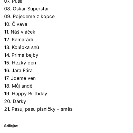
07. Pusa
08. Oskar Superstar
09. Pojedeme z kopce
10. Čivava
11. Náš vláček
12. Kamarádi
13. Kolébka snů
14. Prima bejby
15. Hezký den
16. Jára Fára
17. Jdeme ven
18. Můj anděl
19. Happy Birthday
20. Dárky
21. Pasu, pasu pisničky – směs
Sdílejte: