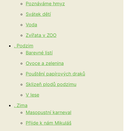
Poznáváme hmyz
Svátek dětí
Voda
Zvířata v ZOO
. Podzim
Barevné listí
Ovoce a zelenina
Pouštění papírových draků
Sklizeň plodů podzimu
V lese
. Zima
Masopustní karneval
Přijde k nám Mikuláš