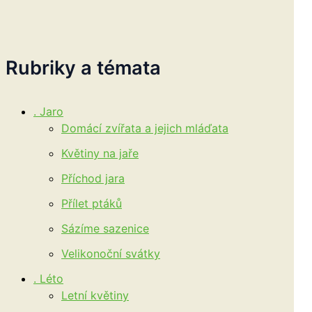
Rubriky a témata
. Jaro
Domácí zvířata a jejich mláďata
Květiny na jaře
Příchod jara
Přílet ptáků
Sázíme sazenice
Velikonoční svátky
. Léto
Letní květiny