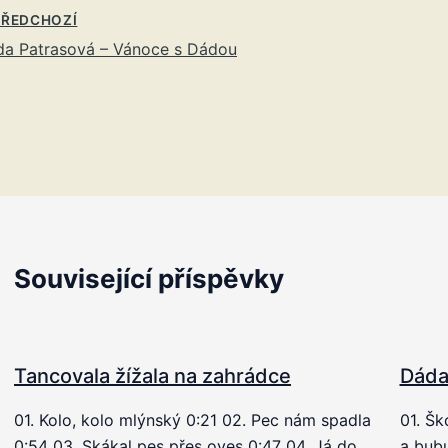
ŘEDCHOZÍ
a Patrasová – Vánoce s Dádou
Související příspěvky
Tancovala žížala na zahrádce
Dáda
01. Kolo, kolo mlýnský 0:21 02. Pec nám spadla
01. Šk
0:54 03. Skákal pes přes oves 0:47 04. Já do
a bubu