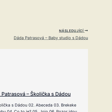
NÁSLEDUJÍCÍ
Dáda Patrasová – Baby studio s Dádou
 Patrasová – Školička s Dádou
olička s Dádou 02. Abeceda 03. Brekeke
bu 04. Co to je? 05. Jojo 06. Pozor jdou