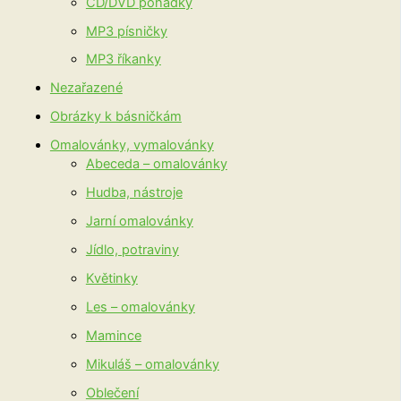
CD/DVD pohádky
MP3 písničky
MP3 říkanky
Nezařazené
Obrázky k básničkám
Omalovánky, vymalovánky
Abeceda – omalovánky
Hudba, nástroje
Jarní omalovánky
Jídlo, potraviny
Květinky
Les – omalovánky
Mamince
Mikuláš – omalovánky
Oblečení