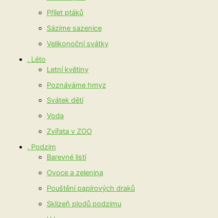
Přílet ptáků
Sázíme sazenice
Velikonoční svátky
. Léto
Letní květiny
Poznáváme hmyz
Svátek dětí
Voda
Zvířata v ZOO
. Podzim
Barevné listí
Ovoce a zelenina
Pouštění papírových draků
Sklizeň plodů podzimu