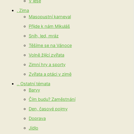
V lese
. Zima
Masopustní karneval
Přijde k nám Mikuláš
Sníh, led, mráz
Těšíme se na Vánoce
Volně žijící zvířata
Zimní hry a sporty
Zvířata a ptáci v zimě
.. Ostatní témata
Barvy
Čím budu? Zaměstnání
Den, časové pojmy
Doprava
Jídlo