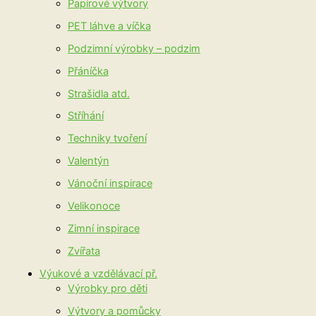
Papírové výtvory
PET láhve a víčka
Podzimní výrobky – podzim
Přáníčka
Strašidla atd.
Stříhání
Techniky tvoření
Valentýn
Vánoční inspirace
Velikonoce
Zimní inspirace
Zvířata
Výukové a vzdělávací př.
Výrobky pro děti
Výtvory a pomůcky