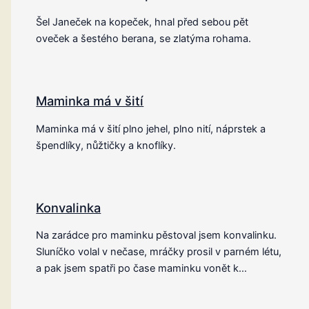
Šel Janeček na kopeček, hnal před sebou pět
oveček a šestého berana, se zlatýma rohama.
Maminka má v šití
Maminka má v šití plno jehel, plno nití, náprstek a
špendlíky, nůžtičky a knoflíky.
Konvalinka
Na zarádce pro maminku pěstoval jsem konvalinku.
Sluníčko volal v nečase, mráčky prosil v parném létu,
a pak jsem spatři po čase maminku vonět k…