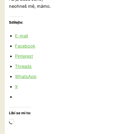
neohneš mě, mámo.
Sdílejte:
E-mail
Facebook
Pinterest
Threads
WhatsApp
X
Líbí se mi to:
Načítání…