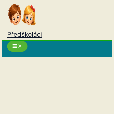
Přeskočit
na
obsah
Předškoláci
Hledat