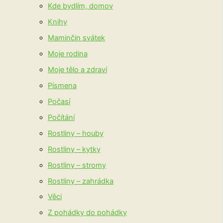
Kde bydlím, domov
Knihy
Maminčin svátek
Moje rodina
Moje tělo a zdraví
Písmena
Počasí
Počítání
Rostliny – houby
Rostliny – kytky
Rostliny – stromy
Rostliny – zahrádka
Věci
Z pohádky do pohádky