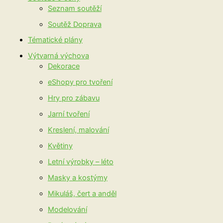
Seznam soutěží
Soutěž Doprava
Tématické plány
Výtvarná výchova
Dekorace
eShopy pro tvoření
Hry pro zábavu
Jarní tvoření
Kreslení, malování
Květiny
Letní výrobky – léto
Masky a kostýmy
Mikuláš, čert a anděl
Modelování