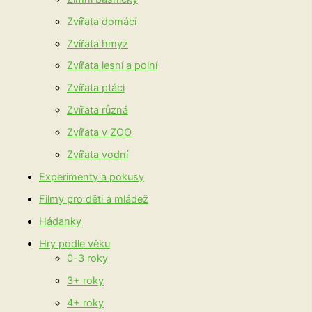
Zvířata domácí
Zvířata hmyz
Zvířata lesní a polní
Zvířata ptáci
Zvířata různá
Zvířata v ZOO
Zvířata vodní
Experimenty a pokusy
Filmy pro děti a mládež
Hádanky
Hry podle věku
0-3 roky
3+ roky
4+ roky