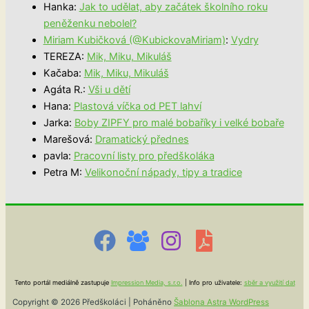
Hanka
:
Jak to udělat, aby začátek školního roku
peněženku nebolel?
Miriam Kubičková (@KubickovaMiriam)
:
Vydry
TEREZA
:
Mik, Miku, Mikuláš
Kačaba
:
Mik, Miku, Mikuláš
Agáta R.
:
Vši u dětí
Hana
:
Plastová víčka od PET lahví
Jarka
:
Boby ZIPFY pro malé bobaříky i velké bobaře
Marešová
:
Dramatický přednes
pavla
:
Pracovní listy pro předškoláka
Petra M
:
Velikonoční nápady, tipy a tradice
Tento portál mediálně zastupuje
Impression Media, s.r.o.
| Info pro uživatele:
sběr a využití dat
Copyright © 2026 Předškoláci | Poháněno
Šablona Astra WordPress