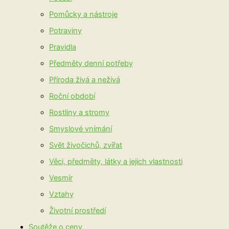
Pomůcky a nástroje
Potraviny
Pravidla
Předměty denní potřeby
Příroda živá a neživá
Roční období
Rostliny a stromy
Smyslové vnímání
Svět živočichů, zvířat
Věci, předměty, látky a jejich vlastnosti
Vesmír
Vztahy
Životní prostředí
Soutěže o ceny