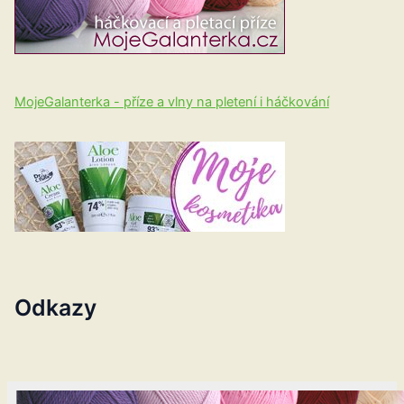
MojeGalanterka - příze a vlny na pletení i háčkování
Odkazy