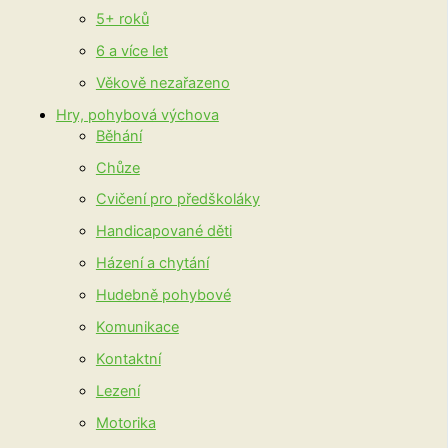
5+ roků
6 a více let
Věkově nezařazeno
Hry, pohybová výchova
Běhání
Chůze
Cvičení pro předškoláky
Handicapované děti
Házení a chytání
Hudebně pohybové
Komunikace
Kontaktní
Lezení
Motorika