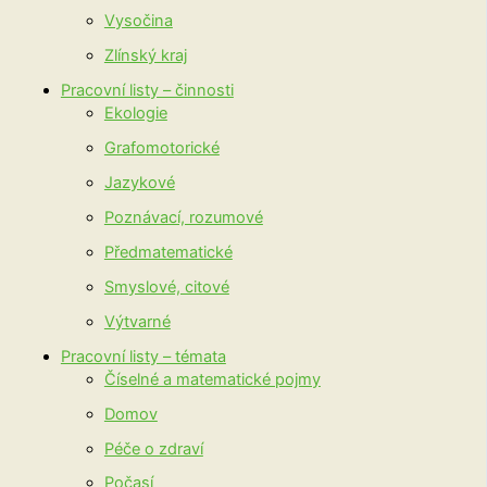
Vysočina
Zlínský kraj
Pracovní listy – činnosti
Ekologie
Grafomotorické
Jazykové
Poznávací, rozumové
Předmatematické
Smyslové, citové
Výtvarné
Pracovní listy – témata
Číselné a matematické pojmy
Domov
Péče o zdraví
Počasí