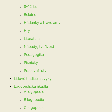
8-12 let
Beletrie
Hádanky a hlavolamy
Hry
Literatura
Nápady, tvořivost
Pedagogika
Písničky
Pracovní listy
Lidové tradice a zvyky
Logopedická říkadla
A logopedie
B logopedie
C logopedie