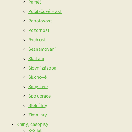
Paměť
Počítačové Flash
Pohotovost
Pozornost
Rychlost
Seznamování
Skákání
Slovní zásoba
Sluchové
Smyslové
Spolupráce
Stolní hry
Zimní hry
Knihy, časopisy
3-8 let