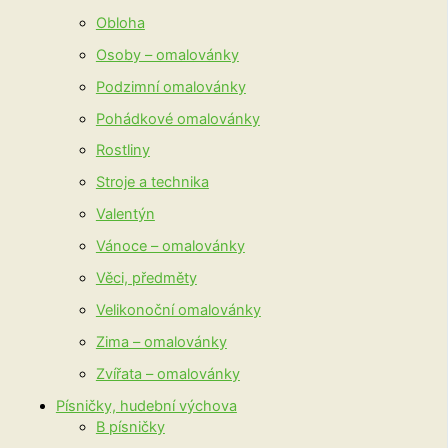
Obloha
Osoby – omalovánky
Podzimní omalovánky
Pohádkové omalovánky
Rostliny
Stroje a technika
Valentýn
Vánoce – omalovánky
Věci, předměty
Velikonoční omalovánky
Zima – omalovánky
Zvířata – omalovánky
Písničky, hudební výchova
B písničky