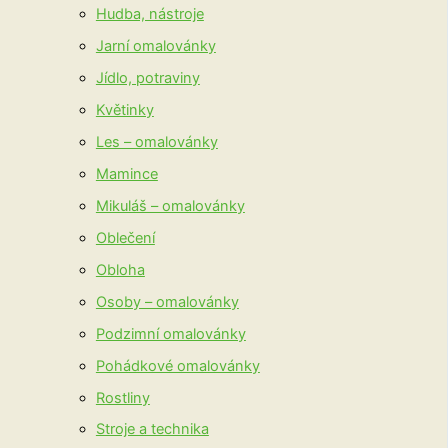
Hudba, nástroje
Jarní omalovánky
Jídlo, potraviny
Květinky
Les – omalovánky
Mamince
Mikuláš – omalovánky
Oblečení
Obloha
Osoby – omalovánky
Podzimní omalovánky
Pohádkové omalovánky
Rostliny
Stroje a technika