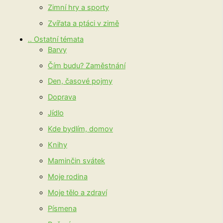
Zimní hry a sporty
Zvířata a ptáci v zimě
.. Ostatní témata
Barvy
Čím budu? Zaměstnání
Den, časové pojmy
Doprava
Jídlo
Kde bydlím, domov
Knihy
Maminčin svátek
Moje rodina
Moje tělo a zdraví
Písmena