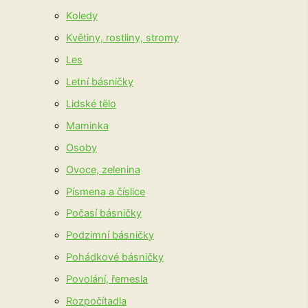
Koledy
Květiny, rostliny, stromy
Les
Letní básničky
Lidské tělo
Maminka
Osoby
Ovoce, zelenina
Písmena a číslice
Počasí básničky
Podzimní básničky
Pohádkové básničky
Povolání, řemesla
Rozpočítadla