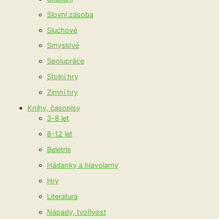
Slovní zásoba
Sluchové
Smyslové
Spolupráce
Stolní hry
Zimní hry
Knihy, časopisy
3-8 let
8-12 let
Beletrie
Hádanky a hlavolamy
Hry
Literatura
Nápady, tvořivost