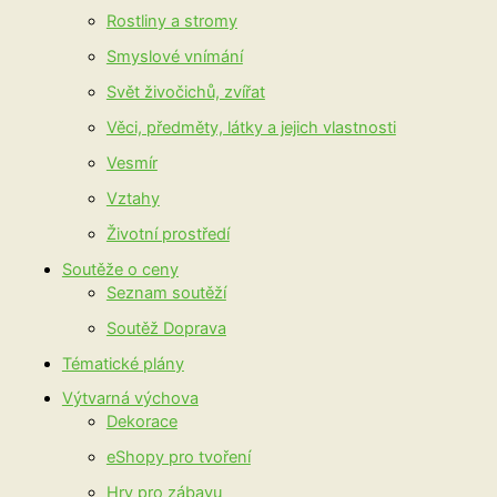
Rostliny a stromy
Smyslové vnímání
Svět živočichů, zvířat
Věci, předměty, látky a jejich vlastnosti
Vesmír
Vztahy
Životní prostředí
Soutěže o ceny
Seznam soutěží
Soutěž Doprava
Tématické plány
Výtvarná výchova
Dekorace
eShopy pro tvoření
Hry pro zábavu