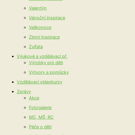
Valentýn
Vánoční inspirace
Velikonoce
Zimní inspirace
Zvířata
Výukové a vzdělávací př.
Výrobky pro děti
Výtvory a pomůcky
Vzdělávací videokurzy
Zprávy
Akce
Fotogalerie
MC, MŠ, RC
Péče o děti