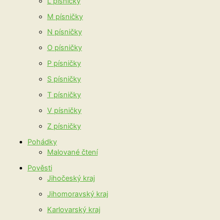
L písničky
M písničky
N písničky
O písničky
P písničky
S písničky
T písničky
V písničky
Z písničky
Pohádky
Malované čtení
Pověsti
Jihočeský kraj
Jihomoravský kraj
Karlovarský kraj