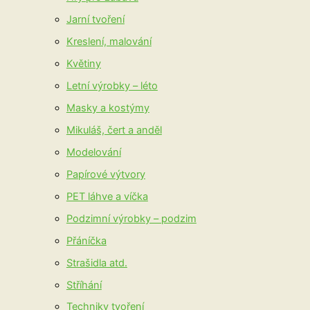
Jarní tvoření
Kreslení, malování
Květiny
Letní výrobky – léto
Masky a kostýmy
Mikuláš, čert a anděl
Modelování
Papírové výtvory
PET láhve a víčka
Podzimní výrobky – podzim
Přáníčka
Strašidla atd.
Stříhání
Techniky tvoření