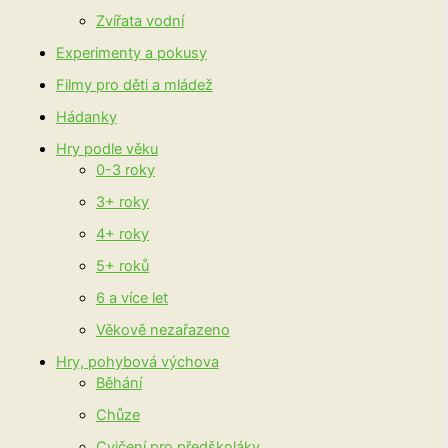
Zvířata vodní
Experimenty a pokusy
Filmy pro děti a mládež
Hádanky
Hry podle věku
0-3 roky
3+ roky
4+ roky
5+ roků
6 a více let
Věkově nezařazeno
Hry, pohybová výchova
Běhání
Chůze
Cvičení pro předškoláky