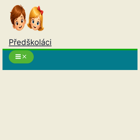
Přeskočit
na
obsah
Předškoláci
Hledat