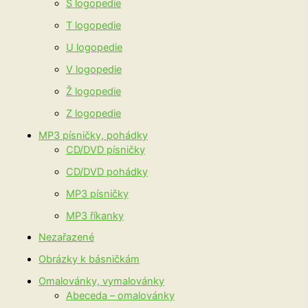
S logopedie
T logopedie
U logopedie
V logopedie
Ž logopedie
Z logopedie
MP3 písničky, pohádky
CD/DVD písničky
CD/DVD pohádky
MP3 písničky
MP3 říkanky
Nezařazené
Obrázky k básničkám
Omalovánky, vymalovánky
Abeceda – omalovánky