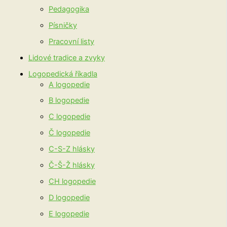
Pedagogika
Písničky
Pracovní listy
Lidové tradice a zvyky
Logopedická říkadla
A logopedie
B logopedie
C logopedie
Č logopedie
C-S-Z hlásky
Č-Š-Ž hlásky
CH logopedie
D logopedie
E logopedie