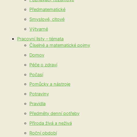
Předmatematické
Smyslové, citové
Výtvarné
Pracovní listy – témata
Číselné a matematické pojmy
Domov
Péče o zdraví
Počasí
Pomůcky a nástroje
Potraviny
Pravidla
Předměty denní potřeby
Příroda živá a neživá
Roční období