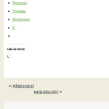
Pinterest
Threads
WhatsApp
X
Líbí se mi to:
Načítání…
PŘEDCHOZÍ
NÁSLEDUJÍCÍ