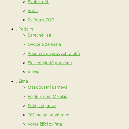
Svátek dětí
Voda
Zvířata v ZOO
. Podzim
Barevné listí
Ovoce a zelenina
Pouštění papírových draků
Sklizeň plodů podzimu
V lese
. Zima
Masopustní karneval
Přijde k nám Mikuláš
Sníh, led, mráz
Těšíme se na Vánoce
Volně žijící zvířata