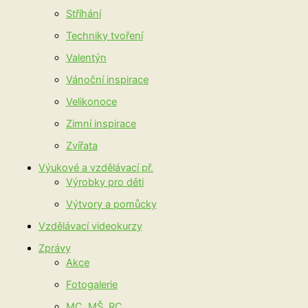
Stříhání
Techniky tvoření
Valentýn
Vánoční inspirace
Velikonoce
Zimní inspirace
Zvířata
Výukové a vzdělávací př.
Výrobky pro děti
Výtvory a pomůcky
Vzdělávací videokurzy
Zprávy
Akce
Fotogalerie
MC, MŠ, RC