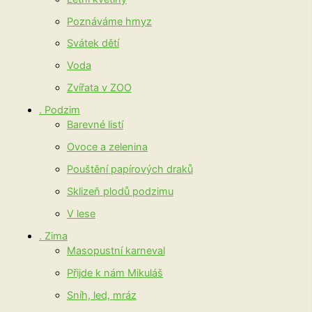
Poznáváme hmyz
Svátek dětí
Voda
Zvířata v ZOO
. Podzim
Barevné listí
Ovoce a zelenina
Pouštění papírových draků
Sklizeň plodů podzimu
V lese
. Zima
Masopustní karneval
Přijde k nám Mikuláš
Sníh, led, mráz