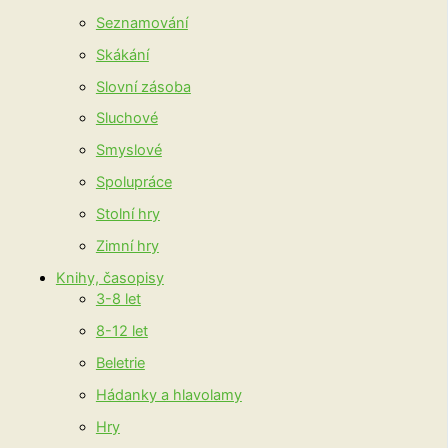
Seznamování
Skákání
Slovní zásoba
Sluchové
Smyslové
Spolupráce
Stolní hry
Zimní hry
Knihy, časopisy
3-8 let
8-12 let
Beletrie
Hádanky a hlavolamy
Hry