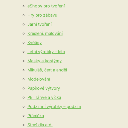
eShopy pro tvoření
Hry pro zábavu
Jarní tvoření
Kreslení, malování
Květiny
Letní výrobky – léto
Masky a kostýmy
Mikuláš, čert a anděl
Modelování
Papírové výtvory
PET láhve a víčka
Podzimní výrobky – podzim
Přáníčka
Strašidla atd.