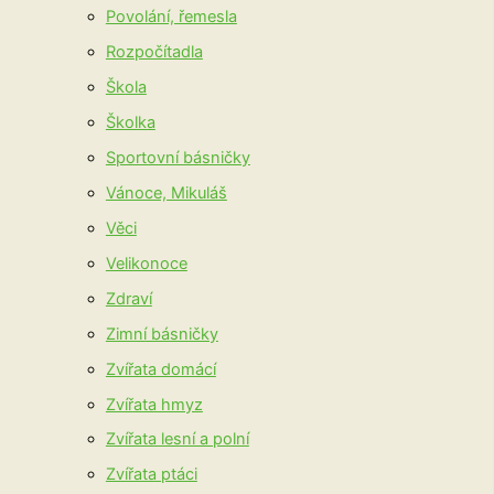
Povolání, řemesla
Rozpočítadla
Škola
Školka
Sportovní básničky
Vánoce, Mikuláš
Věci
Velikonoce
Zdraví
Zimní básničky
Zvířata domácí
Zvířata hmyz
Zvířata lesní a polní
Zvířata ptáci