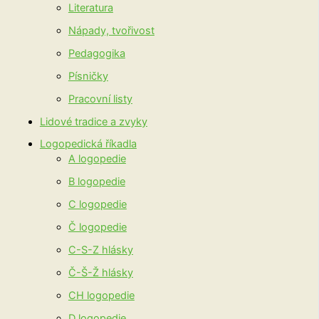
Literatura
Nápady, tvořivost
Pedagogika
Písničky
Pracovní listy
Lidové tradice a zvyky
Logopedická říkadla
A logopedie
B logopedie
C logopedie
Č logopedie
C-S-Z hlásky
Č-Š-Ž hlásky
CH logopedie
D logopedie