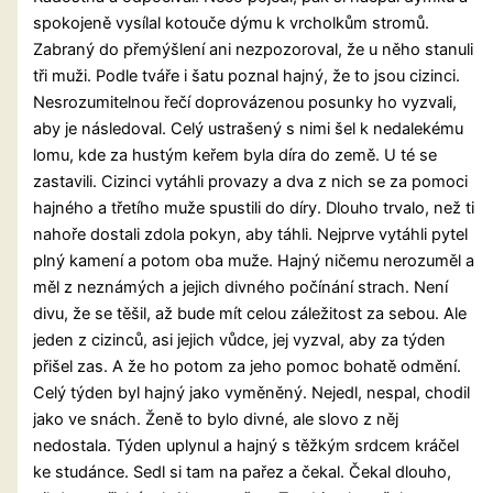
spokojeně vysílal kotouče dýmu k vrcholkům stromů.
Zabraný do přemýšlení ani nezpozoroval, že u něho stanuli
tři muži. Podle tváře i šatu poznal hajný, že to jsou cizinci.
Nesrozumitelnou řečí doprovázenou posunky ho vyzvali,
aby je následoval. Celý ustrašený s nimi šel k nedalekému
lomu, kde za hustým keřem byla díra do země. U té se
zastavili. Cizinci vytáhli provazy a dva z nich se za pomoci
hajného a
třetího muže spustili do díry. Dlouho trvalo, než ti
nahoře dostali zdola pokyn, aby táhli. Nejprve vytáhli pytel
plný kamení a potom oba muže. Hajný ničemu nerozuměl a
měl z neznámých a jejich divného počínání strach. Není
divu, že se těšil, až bude mít celou záležitost za sebou. Ale
jeden z cizinců, asi jejich vůdce, jej vyzval, aby za týden
přišel zas. A že ho potom za jeho pomoc bohatě odmění.
Celý týden byl hajný jako vyměněný. Nejedl, nespal, chodil
jako ve snách. Ženě to bylo divné, ale slovo z něj
nedostala. Týden uplynul a hajný s těžkým srdcem kráčel
ke studánce. Sedl si tam na pařez a čekal. Čekal dlouho,