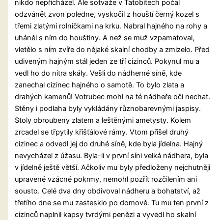
nikdo nepřicházel. Ale sotvaže v Tatobitech počal
odzvánět zvon poledne, vyskočil z houští černý kozel s
třemi zlatými rolničkami na krku. Nabral hajného na rohy a
uháněl s ním do houštiny. A než se muž vzpamatoval,
vletělo s ním zvíře do nějaké skalní chodby a zmizelo. Před
udiveným hajným stál jeden ze tří cizinců. Pokynul mu a
vedl ho do nitra skály. Vešli do nádherné síně, kde
zanechal cizinec hajného o samotě. To bylo zlata a
drahých kamenů! Votrubec mohl na té nádheře oči nechat.
Stěny i podlaha byly vykládány různobarevnými jaspisy.
Stoly obroubeny zlatem a leštěnými ametysty. Kolem
zrcadel se třpytily křišťálové rámy. Vtom přišel druhý
cizinec a odvedl jej do druhé síně, kde byla jídelna. Hajný
nevycházel z úžasu. Byla-li v první síni velká nádhera, byla
v jídelně ještě větší. Ačkoliv mu byly předloženy nejchutněji
upravené vzácné pokrmy, nemohl pozřít rozčilením ani
sousto. Celé dva dny obdivoval nádheru a bohatství, až
třetího dne se mu zastesklo po domově. Tu mu ten první z
cizinců naplnil kapsy tvrdými penězi a vyvedl ho skalní