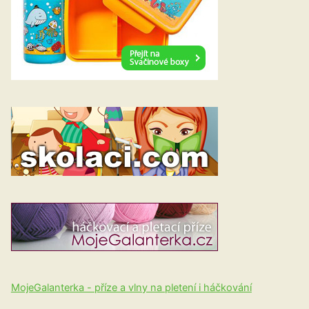
MojeGalanterka - příze a vlny na pletení i háčkování