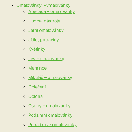
Omalovánky, vymalovánky
Abeceda – omalovánky
Hudba, nástroje
Jarní omalovánky
Jídlo, potraviny
Květinky
Les – omalovánky
Mamince
Mikuláš – omalovánky
Oblečení
Obloha
Osoby – omalovánky
Podzimní omalovánky
Pohádkové omalovánky