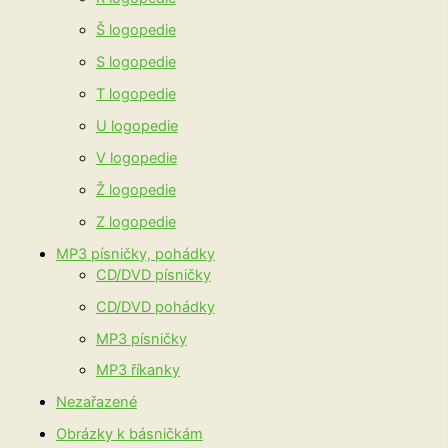
Š logopedie
S logopedie
T logopedie
U logopedie
V logopedie
Ž logopedie
Z logopedie
MP3 písničky, pohádky
CD/DVD písničky
CD/DVD pohádky
MP3 písničky
MP3 říkanky
Nezařazené
Obrázky k básničkám