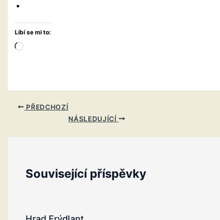
Líbí se mi to:
Načítání…
PŘEDCHOZÍ
NÁSLEDUJÍCÍ
Související příspěvky
Hrad Frýdlant