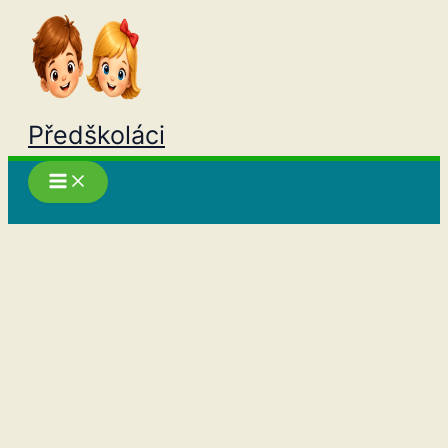
Přeskočit
na
obsah
Předškoláci
Hledat