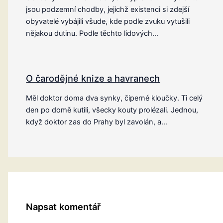
jsou podzemní chodby, jejichž existenci si zdejší
obyvatelé vybájili všude, kde podle zvuku vytušili
nějakou dutinu. Podle těchto lidových…
O čarodějné knize a havranech
Měl doktor doma dva synky, čiperné kloučky. Ti celý
den po domě kutili, všecky kouty prolézali. Jednou,
když doktor zas do Prahy byl zavolán, a…
Napsat komentář