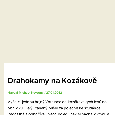
Drahokamy na Kozákově
Napsal
Michael Novotný
/
27.01.2012
Vyšel si jednou hajný Votrubec do kozákovských lesů na
obhlídku. Celý utahaný přišel za poledne ke studánce
Radostná a odpočíval. Něco pojedl, pak si nacpal dýmku a