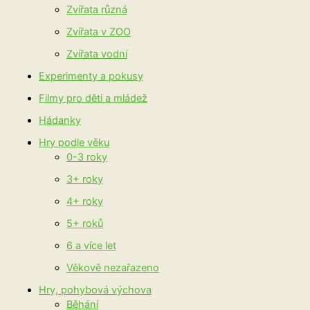
Zvířata různá
Zvířata v ZOO
Zvířata vodní
Experimenty a pokusy
Filmy pro děti a mládež
Hádanky
Hry podle věku
0-3 roky
3+ roky
4+ roky
5+ roků
6 a více let
Věkově nezařazeno
Hry, pohybová výchova
Běhání