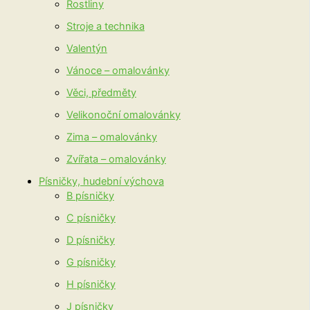
Rostliny
Stroje a technika
Valentýn
Vánoce – omalovánky
Věci, předměty
Velikonoční omalovánky
Zima – omalovánky
Zvířata – omalovánky
Písničky, hudební výchova
B písničky
C písničky
D písničky
G písničky
H písničky
J písničky