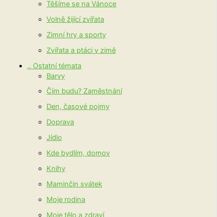
Těšíme se na Vánoce
Volně žijící zvířata
Zimní hry a sporty
Zvířata a ptáci v zimě
.. Ostatní témata
Barvy
Čím budu? Zaměstnání
Den, časové pojmy
Doprava
Jídlo
Kde bydlím, domov
Knihy
Maminčin svátek
Moje rodina
Moje tělo a zdraví