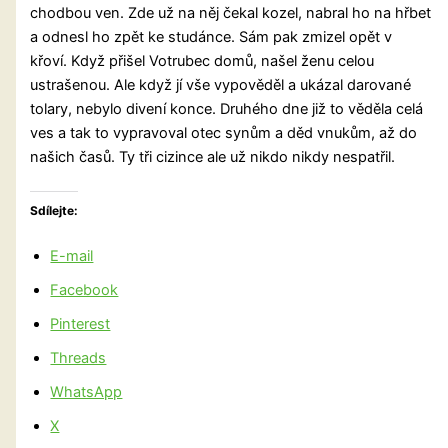
chodbou ven. Zde už na něj čekal kozel, nabral ho na hřbet
a odnesl ho zpět ke studánce. Sám pak zmizel opět v
křoví. Když přišel Votrubec domů, našel ženu celou
ustrašenou. Ale když jí vše vypověděl a ukázal darované
tolary, nebylo divení konce. Druhého dne již to věděla celá
ves a tak to vypravoval otec synům a děd vnukům, až do
našich časů. Ty tři cizince ale už nikdo nikdy nespatřil.
Sdílejte:
E-mail
Facebook
Pinterest
Threads
WhatsApp
X