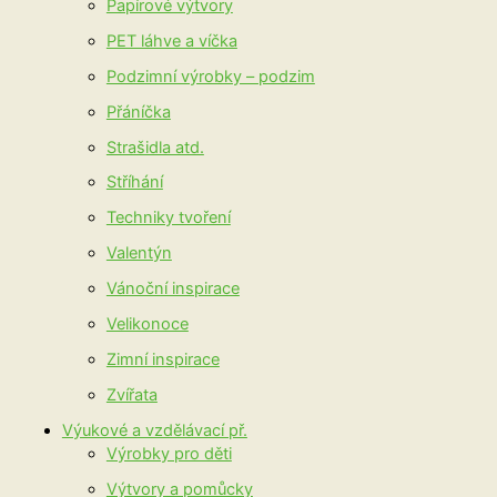
Papírové výtvory
PET láhve a víčka
Podzimní výrobky – podzim
Přáníčka
Strašidla atd.
Stříhání
Techniky tvoření
Valentýn
Vánoční inspirace
Velikonoce
Zimní inspirace
Zvířata
Výukové a vzdělávací př.
Výrobky pro děti
Výtvory a pomůcky