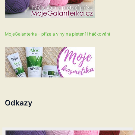
MojeGalanterka - příze a vlny na pletení i háčkování
Odkazy