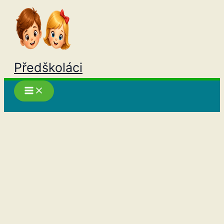
Přeskočit
na
obsah
Předškoláci
Hledat