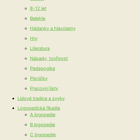
8-12 let
Beletrie
Hádanky a hlavolamy
Hry
Literatura
Nápady, tvořivost
Pedagogika
Písničky
Pracovní listy
Lidové tradice a zvyky
Logopedická říkadla
A logopedie
B logopedie
C logopedie