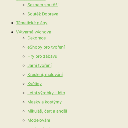
Seznam soutěží
Soutěž Doprava
Tématické plány
Výtvarná výchova
Dekorace
eShopy pro tvoření
Hry pro zábavu
Jarní tvoření
Kreslení, malování
Květiny
Letní výrobky – léto
Masky a kostýmy
Mikuláš, čert a anděl
Modelování