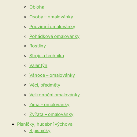
Obloha
Osoby – omalovánky
Podzimní omalovánky
Pohádkové omalovánky
Rostliny
Stroje a technika
Valentýn
Vánoce – omalovánky
Věci, předměty
Velikonoční omalovánky
Zima – omalovánky
Zvířata – omalovánky
Písničky, hudební výchova
B písničky