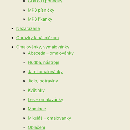
CD/DVD pohádky
MP3 písničky
MP3 říkanky
Nezařazené
Obrázky k básničkám
Omalovánky, vymalovánky
Abeceda – omalovánky
Hudba, nástroje
Jarní omalovánky
Jídlo, potraviny
Květinky
Les – omalovánky
Mamince
Mikuláš – omalovánky
Oblečení