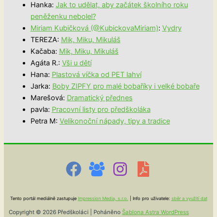
Hanka
:
Jak to udělat, aby začátek školního roku
peněženku nebolel?
Miriam Kubičková (@KubickovaMiriam)
:
Vydry
TEREZA
:
Mik, Miku, Mikuláš
Kačaba
:
Mik, Miku, Mikuláš
Agáta R.
:
Vši u dětí
Hana
:
Plastová víčka od PET lahví
Jarka
:
Boby ZIPFY pro malé bobaříky i velké bobaře
Marešová
:
Dramatický přednes
pavla
:
Pracovní listy pro předškoláka
Petra M
:
Velikonoční nápady, tipy a tradice
Tento portál mediálně zastupuje
Impression Media, s.r.o.
| Info pro uživatele:
sběr a využití dat
Copyright © 2026 Předškoláci | Poháněno
Šablona Astra WordPress