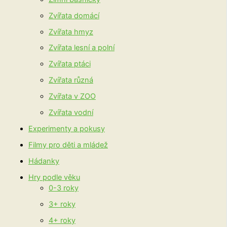
Zvířata domácí
Zvířata hmyz
Zvířata lesní a polní
Zvířata ptáci
Zvířata různá
Zvířata v ZOO
Zvířata vodní
Experimenty a pokusy
Filmy pro děti a mládež
Hádanky
Hry podle věku
0-3 roky
3+ roky
4+ roky