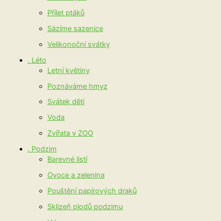
Přílet ptáků
Sázíme sazenice
Velikonoční svátky
. Léto
Letní květiny
Poznáváme hmyz
Svátek dětí
Voda
Zvířata v ZOO
. Podzim
Barevné listí
Ovoce a zelenina
Pouštění papírových draků
Sklizeň plodů podzimu