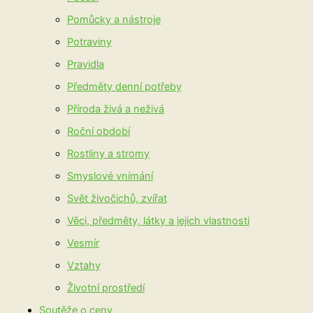
Pomůcky a nástroje
Potraviny
Pravidla
Předměty denní potřeby
Příroda živá a neživá
Roční období
Rostliny a stromy
Smyslové vnímání
Svět živočichů, zvířat
Věci, předměty, látky a jejich vlastnosti
Vesmír
Vztahy
Životní prostředí
Soutěže o ceny