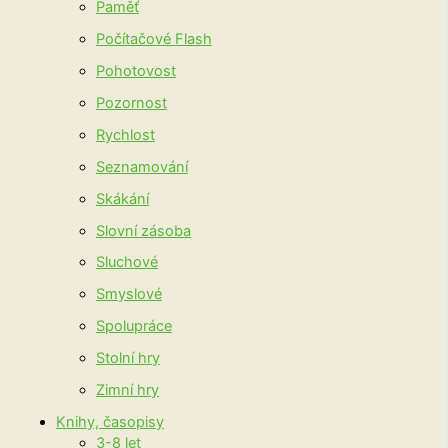
Paměť
Počítačové Flash
Pohotovost
Pozornost
Rychlost
Seznamování
Skákání
Slovní zásoba
Sluchové
Smyslové
Spolupráce
Stolní hry
Zimní hry
Knihy, časopisy
3-8 let