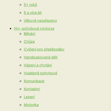
5+ roků
6 a více let
Věkově nezařazeno
Hry, pohybová výchova
Běhání
Chůze
Cvičení pro předškoláky
Handicapované děti
Házení a chytání
Hudebně pohybové
Komunikace
Kontaktní
Lezení
Motorika