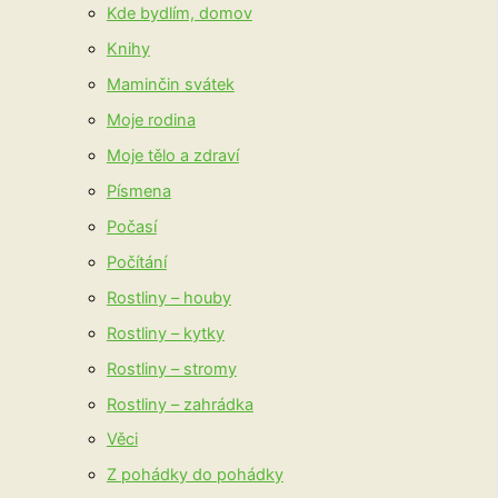
Kde bydlím, domov
Knihy
Maminčin svátek
Moje rodina
Moje tělo a zdraví
Písmena
Počasí
Počítání
Rostliny – houby
Rostliny – kytky
Rostliny – stromy
Rostliny – zahrádka
Věci
Z pohádky do pohádky