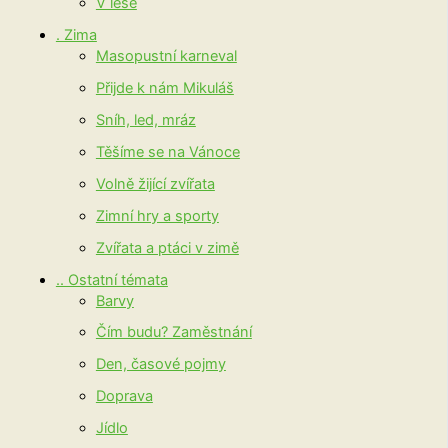
V lese
. Zima
Masopustní karneval
Přijde k nám Mikuláš
Sníh, led, mráz
Těšíme se na Vánoce
Volně žijící zvířata
Zimní hry a sporty
Zvířata a ptáci v zimě
.. Ostatní témata
Barvy
Čím budu? Zaměstnání
Den, časové pojmy
Doprava
Jídlo