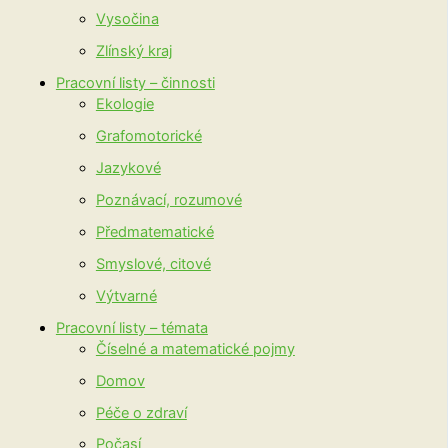
Vysočina
Zlínský kraj
Pracovní listy – činnosti
Ekologie
Grafomotorické
Jazykové
Poznávací, rozumové
Předmatematické
Smyslové, citové
Výtvarné
Pracovní listy – témata
Číselné a matematické pojmy
Domov
Péče o zdraví
Počasí