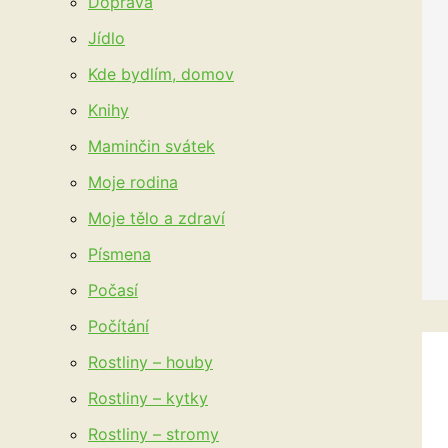
Doprava
Jídlo
Kde bydlím, domov
Knihy
Maminčin svátek
Moje rodina
Moje tělo a zdraví
Písmena
Počasí
Počítání
Rostliny – houby
Rostliny – kytky
Rostliny – stromy