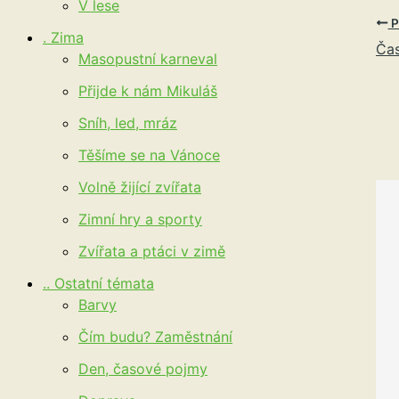
V lese
P
. Zima
Čas
Masopustní karneval
Přijde k nám Mikuláš
Sníh, led, mráz
Těšíme se na Vánoce
Volně žijící zvířata
Zimní hry a sporty
Zvířata a ptáci v zimě
.. Ostatní témata
Barvy
Čím budu? Zaměstnání
Den, časové pojmy