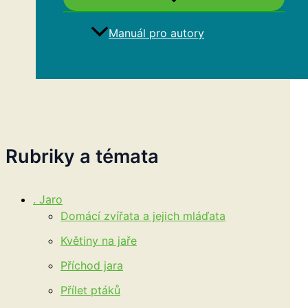
Manuál pro autory
Hledat
Rubriky a témata
. Jaro
Domácí zvířata a jejich mláďata
Květiny na jaře
Příchod jara
Přílet ptáků