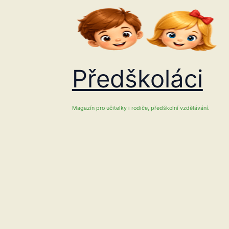
Přeskočit
na
obsah
Předškoláci
Magazín pro učitelky i rodiče, předškolní vzdělávání.