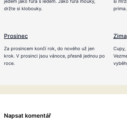
jedem jako fůra s ledem. Jako fůra mouky,
si mrz
držte si klobouky.
prima.
Prosinec
Zima
Za prosincem končí rok, do nového už jen
Cupy, 
krok. V prosinci jsou vánoce, přesně jednou po
Vezmem
roce.
vyběhn
Napsat komentář