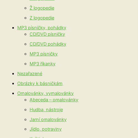
Ž logopedie
Z logopedie
MP3 písničky, pohádky
CD/DVD písničky
CD/DVD pohádky
MP3 písničky
MP3 říkanky
Nezařazené
Obrázky k básničkám
Omalovánky, vymalovánky
Abeceda – omalovánky
Hudba, nástroje
Jarní omalovánky
Jídlo, potraviny