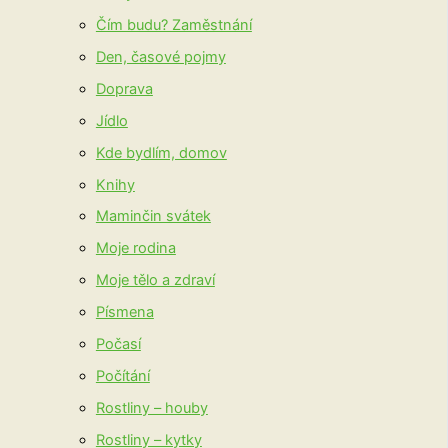
Čím budu? Zaměstnání
Den, časové pojmy
Doprava
Jídlo
Kde bydlím, domov
Knihy
Maminčin svátek
Moje rodina
Moje tělo a zdraví
Písmena
Počasí
Počítání
Rostliny – houby
Rostliny – kytky