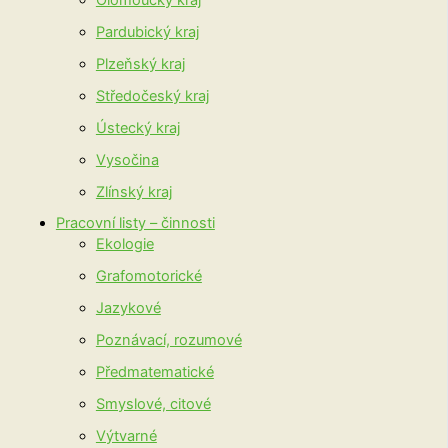
Pardubický kraj
Plzeňský kraj
Středočeský kraj
Ústecký kraj
Vysočina
Zlínský kraj
Pracovní listy – činnosti
Ekologie
Grafomotorické
Jazykové
Poznávací, rozumové
Předmatematické
Smyslové, citové
Výtvarné