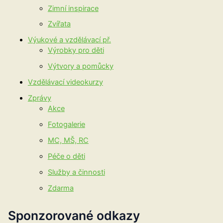
Zimní inspirace
Zvířata
Výukové a vzdělávací př.
Výrobky pro děti
Výtvory a pomůcky
Vzdělávací videokurzy
Zprávy
Akce
Fotogalerie
MC, MŠ, RC
Péče o děti
Služby a činnosti
Zdarma
Sponzorované odkazy