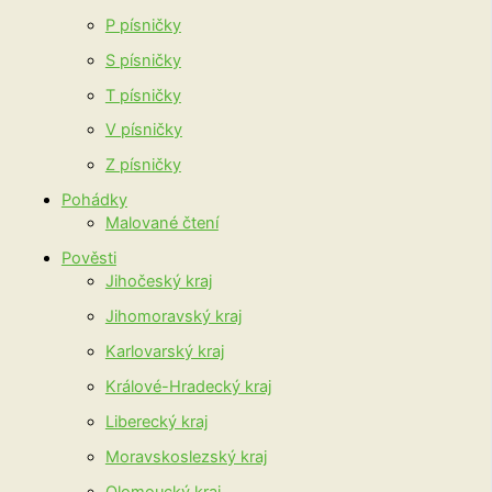
P písničky
S písničky
T písničky
V písničky
Z písničky
Pohádky
Malované čtení
Pověsti
Jihočeský kraj
Jihomoravský kraj
Karlovarský kraj
Králové-Hradecký kraj
Liberecký kraj
Moravskoslezský kraj
Olomoucký kraj