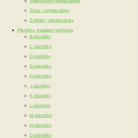
Velikonoční omalovánky
Zima – omalovánky
Zvířata – omalovánky
Písničky, hudební výchova
B písničky
C písničky
D písničky
G písničky
H písničky
J písničky
K písničky
L písničky
M písničky
N písničky
O písničky