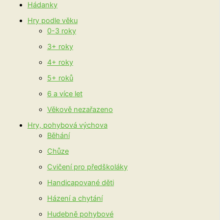
Hádanky
Hry podle věku
0-3 roky
3+ roky
4+ roky
5+ roků
6 a více let
Věkově nezařazeno
Hry, pohybová výchova
Běhání
Chůze
Cvičení pro předškoláky
Handicapované děti
Házení a chytání
Hudebně pohybové