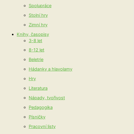
Spolupráce
Stolní hry
Zimní hry
Knihy, časopisy
3-8 let
8-12 let
Beletrie
Hádanky a hlavolamy
Hry
Literatura
Nápady, tvořivost
Pedagogika
Písničky
Pracovní listy