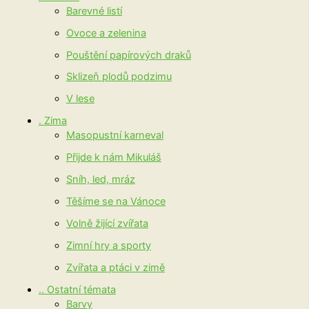
Barevné listí
Ovoce a zelenina
Pouštění papírových draků
Sklizeň plodů podzimu
V lese
. Zima
Masopustní karneval
Přijde k nám Mikuláš
Sníh, led, mráz
Těšíme se na Vánoce
Volně žijící zvířata
Zimní hry a sporty
Zvířata a ptáci v zimě
.. Ostatní témata
Barvy