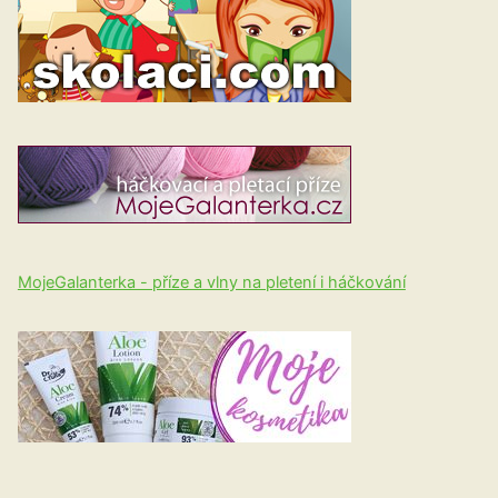
MojeGalanterka - příze a vlny na pletení i háčkování