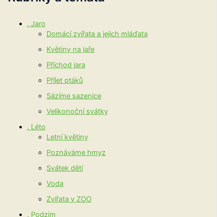
. Jaro
Domácí zvířata a jejich mláďata
Květiny na jaře
Příchod jara
Přílet ptáků
Sázíme sazenice
Velikonoční svátky
. Léto
Letní květiny
Poznáváme hmyz
Svátek dětí
Voda
Zvířata v ZOO
. Podzim