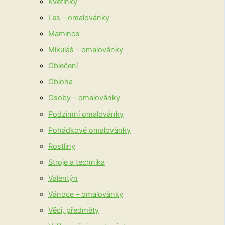
Květinky
Les – omalovánky
Mamince
Mikuláš – omalovánky
Oblečení
Obloha
Osoby – omalovánky
Podzimní omalovánky
Pohádkové omalovánky
Rostliny
Stroje a technika
Valentýn
Vánoce – omalovánky
Věci, předměty