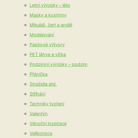
Letní výrobky – léto
Masky a kostýmy
Mikuláš, čert a anděl
Modelování
Papírové výtvory
PET láhve a víčka
Podzimní výrobky – podzim
Přáníčka
Strašidla atd.
Stříhání
Techniky tvoření
Valentýn
Vánoční inspirace
Velikonoce