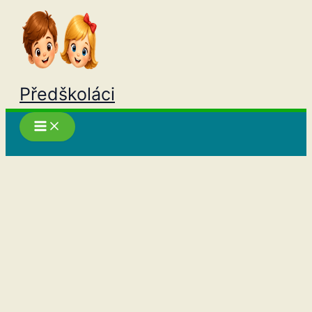
Přeskočit
na
obsah
Předškoláci
Hledat