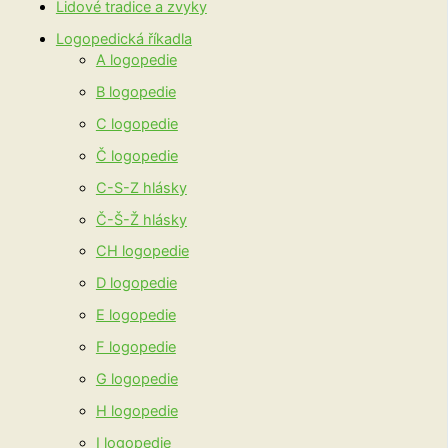
Lidové tradice a zvyky
Logopedická říkadla
A logopedie
B logopedie
C logopedie
Č logopedie
C-S-Z hlásky
Č-Š-Ž hlásky
CH logopedie
D logopedie
E logopedie
F logopedie
G logopedie
H logopedie
I logopedie