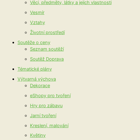
Věci, předměty, látky a jejich vlastnosti
Vesmír
Vztahy
Životní prostředí
Soutěže o ceny
Seznam soutěží
Soutěž Doprava
Tématické plány
Výtvarná výchova
Dekorace
eShopy pro tvoření
Hry pro zábavu
Jarní tvoření
Kreslení, malování
Květiny