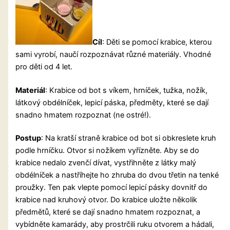
Cíl
: Děti se pomocí krabice, kterou
sami vyrobí, naučí rozpoznávat různé materiály. Vhodné
pro děti od 4 let.
Materiál
: Krabice od bot s víkem, hrníček, tužka, nožík,
látkový obdélníček, lepicí páska, předměty, které se dají
snadno hmatem rozpoznat (ne ostré!).
Postup
: Na kratší straně krabice od bot si obkreslete kruh
podle hrníčku. Otvor si nožíkem vyřízněte. Aby se do
krabice nedalo zvenčí dívat, vystřihněte
z látky malý
obdélníček a nastříhejte ho zhruba do dvou třetin na tenké
proužky. Ten pak vlepte pomocí lepicí pásky dovnitř do
krabice nad kruhový otvor. Do krabice uložte několik
předmětů, které se dají snadno hmatem rozpoznat, a
vybídněte kamarády, aby prostrčili ruku otvorem a hádali,