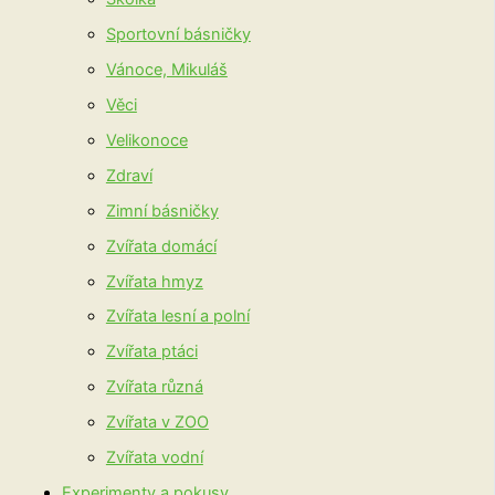
Sportovní básničky
Vánoce, Mikuláš
Věci
Velikonoce
Zdraví
Zimní básničky
Zvířata domácí
Zvířata hmyz
Zvířata lesní a polní
Zvířata ptáci
Zvířata různá
Zvířata v ZOO
Zvířata vodní
Experimenty a pokusy