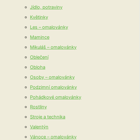
Jídlo, potraviny
Květinky
Les – omalovánky
Mamince
Mikuláš – omalovánky
Oblečení
Obloha
Osoby – omalovánky
Podzimní omalovánky
Pohádkové omalovánky
Rostliny
Stroje a technika
Valentýn
Vánoce – omalovánky