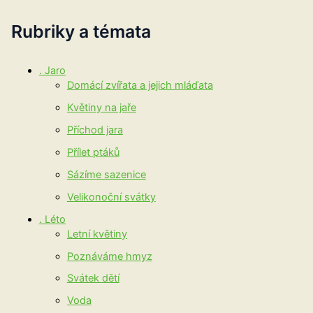
Rubriky a témata
. Jaro
Domácí zvířata a jejich mláďata
Květiny na jaře
Příchod jara
Přílet ptáků
Sázíme sazenice
Velikonoční svátky
. Léto
Letní květiny
Poznáváme hmyz
Svátek dětí
Voda