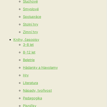
Sluchové
Smyslové
Spolupráce
Stolní hry
Zimní hry
Knihy, časopisy
3-8 let
8-12 let
Beletrie
Hádanky a hlavolamy
Hry
Literatura
Nápady, tvořivost
Pedagogika
Písničky