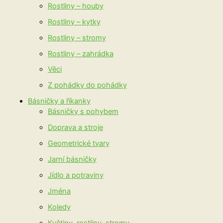
Rostliny – houby
Rostliny – kytky
Rostliny – stromy
Rostliny – zahrádka
Věci
Z pohádky do pohádky
Básničky a říkanky
Básničky s pohybem
Doprava a stroje
Geometrické tvary
Jarní básničky
Jídlo a potraviny
Jména
Koledy
Květiny, rostliny, stromy