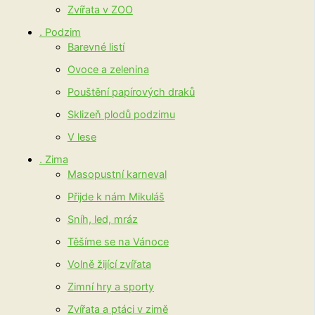
Zvířata v ZOO
. Podzim
Barevné listí
Ovoce a zelenina
Pouštění papírových draků
Sklizeň plodů podzimu
V lese
. Zima
Masopustní karneval
Přijde k nám Mikuláš
Sníh, led, mráz
Těšíme se na Vánoce
Volně žijící zvířata
Zimní hry a sporty
Zvířata a ptáci v zimě