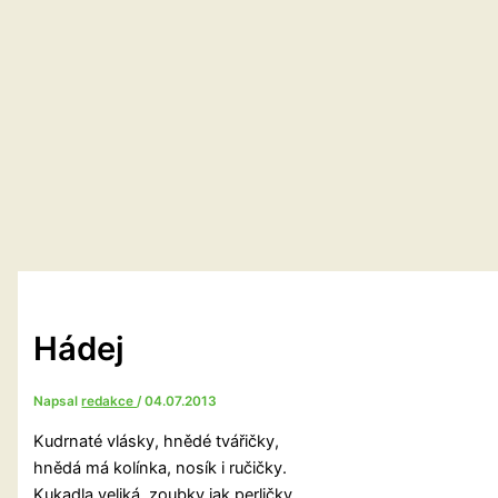
Hádej
Napsal
redakce
/
04.07.2013
Kudrnaté vlásky, hnědé tvářičky,
hnědá má kolínka, nosík i ručičky.
Kukadla veliká, zoubky jak perličky,