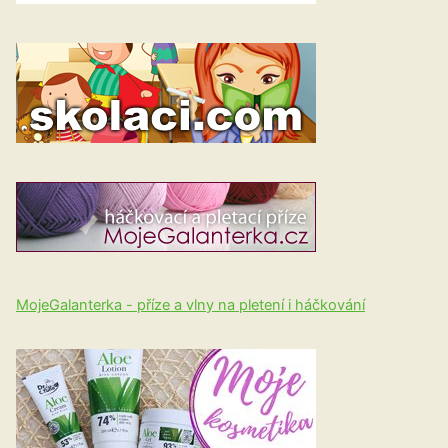
MojeGalanterka - příze a vlny na pletení i háčkování