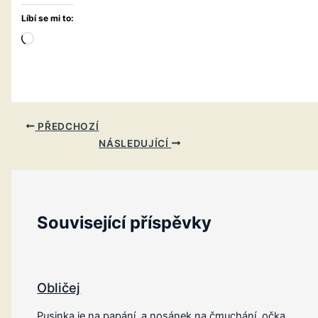
Líbí se mi to:
Načítání…
PŘEDCHOZÍ
NÁSLEDUJÍCÍ
Související příspěvky
Obličej
Pusinka je na papání, a nosánek na čmuchání, očka,