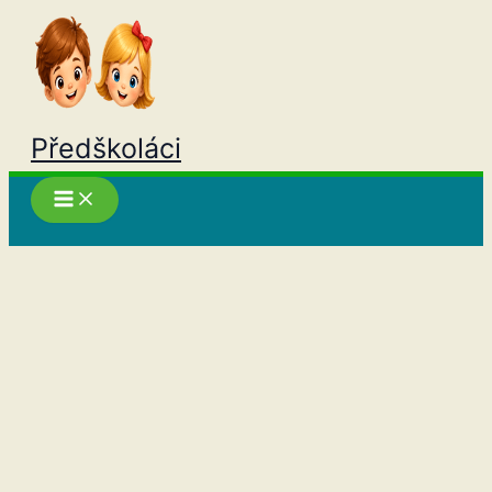
Přeskočit
na
obsah
Předškoláci
Hledat