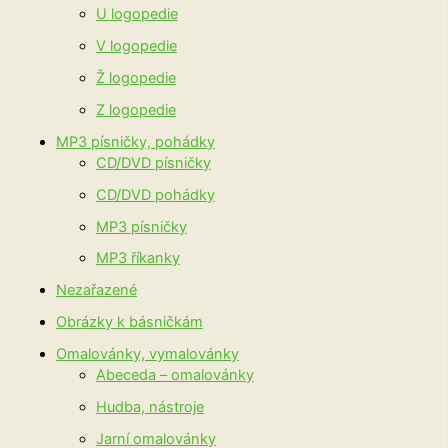
U logopedie
V logopedie
Ž logopedie
Z logopedie
MP3 písničky, pohádky
CD/DVD písničky
CD/DVD pohádky
MP3 písničky
MP3 říkanky
Nezařazené
Obrázky k básničkám
Omalovánky, vymalovánky
Abeceda – omalovánky
Hudba, nástroje
Jarní omalovánky