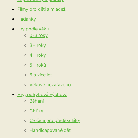
Filmy pro děti a mládež
Hádanky
Hry podle věku
0-3 roky
3+ roky
4+ roky
5+ roků
6 a více let
Věkově nezařazeno
Hry, pohybová výchova
Běhání
Chůze
Cvičení pro předškoláky
Handicapované děti