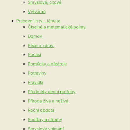
Smyslové, citové
Výtvarné
Pracovní listy – témata
Číselné a matematické pojmy
Domov
Péče o zdraví
Počasí
Pomůcky a nástroje
Potraviny
Pravidla
Předměty denní potřeby
Příroda živá a neživá
Roční období
Rostliny a stromy
Smyslové vnímání