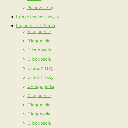
Pracovní listy
Lidové tradice a zvyky
Logopedická říkadla
A logopedie
B logopedie
C logopedie
Č logopedie
C-S-Z hlásky
Č-Š-Ž hlásky
CH logopedie
D logopedie
E logopedie
F logopedie
G logopedie