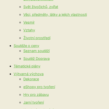
Svět živočichů, zvířat
Věci, předměty, látky a jejich vlastnosti
Vesmír
Vztahy
Životní prostředí
Soutěže o ceny
Seznam soutěží
Soutěž Doprava
Tématické plány
Výtvarná výchova
Dekorace
eShopy pro tvoření
Hry pro zábavu
Jarní tvoření