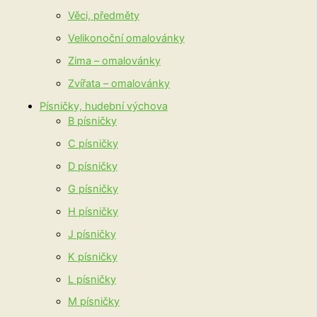
Věci, předměty
Velikonoční omalovánky
Zima – omalovánky
Zvířata – omalovánky
Písničky, hudební výchova
B písničky
C písničky
D písničky
G písničky
H písničky
J písničky
K písničky
L písničky
M písničky