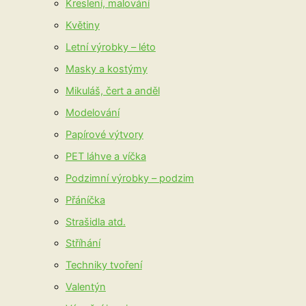
Kreslení, malování
Květiny
Letní výrobky – léto
Masky a kostýmy
Mikuláš, čert a anděl
Modelování
Papírové výtvory
PET láhve a víčka
Podzimní výrobky – podzim
Přáníčka
Strašidla atd.
Stříhání
Techniky tvoření
Valentýn