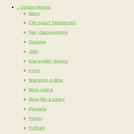
.. Ostatní témata
Barvy
Čím budu? Zaměstnání
Den, časové pojmy
Doprava
Jídlo
Kde bydlím, domov
Knihy
Maminčin svátek
Moje rodina
Moje tělo a zdraví
Písmena
Počasí
Počítání