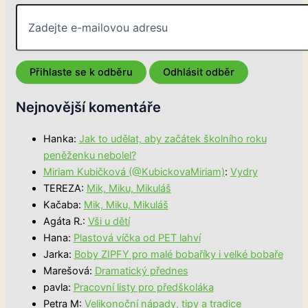
Nejnovější komentáře
Hanka
:
Jak to udělat, aby začátek školního roku
peněženku nebolel?
Miriam Kubičková (@KubickovaMiriam)
:
Vydry
TEREZA
:
Mik, Miku, Mikuláš
Kačaba
:
Mik, Miku, Mikuláš
Agáta R.
:
Vši u dětí
Hana
:
Plastová víčka od PET lahví
Jarka
:
Boby ZIPFY pro malé bobaříky i velké bobaře
Marešová
:
Dramatický přednes
pavla
:
Pracovní listy pro předškoláka
Petra M
:
Velikonoční nápady, tipy a tradice