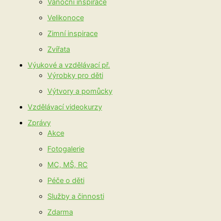
Vánoční inspirace
Velikonoce
Zimní inspirace
Zvířata
Výukové a vzdělávací př.
Výrobky pro děti
Výtvory a pomůcky
Vzdělávací videokurzy
Zprávy
Akce
Fotogalerie
MC, MŠ, RC
Péče o děti
Služby a činnosti
Zdarma