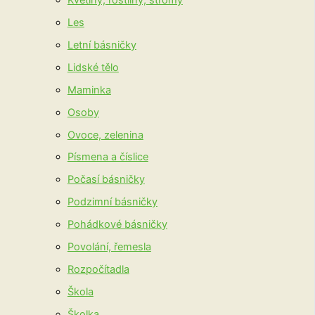
Les
Letní básničky
Lidské tělo
Maminka
Osoby
Ovoce, zelenina
Písmena a číslice
Počasí básničky
Podzimní básničky
Pohádkové básničky
Povolání, řemesla
Rozpočítadla
Škola
Školka