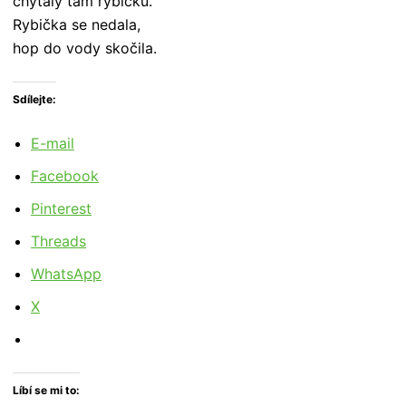
chytaly tam rybičku.
Rybička se nedala,
hop do vody skočila.
Sdílejte:
E-mail
Facebook
Pinterest
Threads
WhatsApp
X
Líbí se mi to: