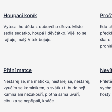
Houpací koník
Proč
Vytesal ho děda z dubového dřeva. Místo
Kdo ch
sedla sedátko, houpá i děvčátko. Vijé, to se
předkl
rajtuje, malý Vítek bojuje.
škaroh
prohl
Přání matce
Neví
Nestarej se, má matičko, nestarej se, nestarej,
Přilet
vyučím se kominíkem, o svátku ti bude hej!
vychov
Kamna ani nezakouří, plotna sama uvaří,
hosty 
cibulka se nepřipálí, koáče…