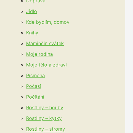
Doprava
Jídlo
Kde bydlím, domov
Knihy
Maminčin svátek
Moje rodina
Moje tělo a zdraví
Písmena
Počasí
Počítání
Rostliny – houby
Rostliny – kytky
Rostliny – stromy