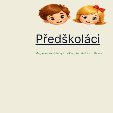
Přeskočit
na
obsah
Předškoláci
Magazín pro učitelky i rodiče, předškolní vzdělávání.