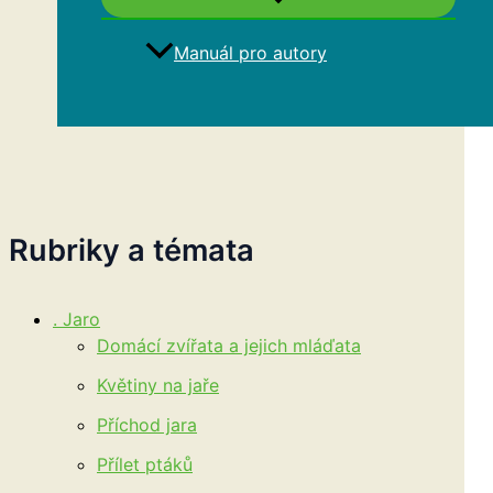
Manuál pro autory
Hledat
Rubriky a témata
. Jaro
Domácí zvířata a jejich mláďata
Květiny na jaře
Příchod jara
Přílet ptáků