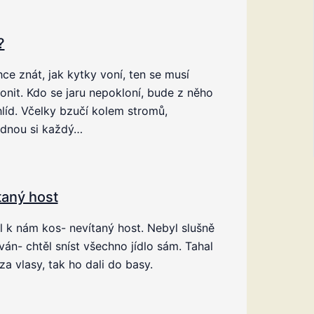
?
ce znát, jak kytky voní, ten se musí
onit. Kdo se jaru nepokloní, bude z něho
líd. Včelky bzučí kolem stromů,
édnou si každý…
taný host
ěl k nám kos- nevítaný host. Nebyl slušně
án- chtěl sníst všechno jídlo sám. Tahal
za vlasy, tak ho dali do basy.