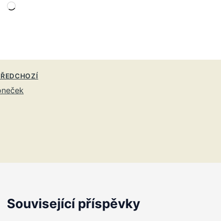
Načítání…
ŘEDCHOZÍ
oneček
Související příspěvky