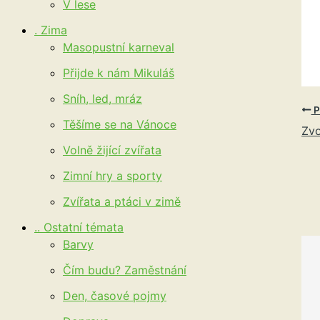
V lese
. Zima
Masopustní karneval
Přijde k nám Mikuláš
Sníh, led, mráz
P
Těšíme se na Vánoce
Zv
Volně žijící zvířata
Zimní hry a sporty
Zvířata a ptáci v zimě
.. Ostatní témata
Barvy
Čím budu? Zaměstnání
Den, časové pojmy