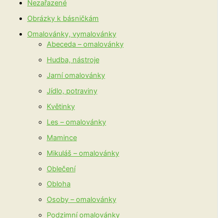
Nezařazené
Obrázky k básničkám
Omalovánky, vymalovánky
Abeceda – omalovánky
Hudba, nástroje
Jarní omalovánky
Jídlo, potraviny
Květinky
Les – omalovánky
Mamince
Mikuláš – omalovánky
Oblečení
Obloha
Osoby – omalovánky
Podzimní omalovánky