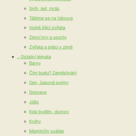
Sníh, led, mráz
Těšíme se na Vánoce
Volně žijící zvířata
Zimní hry a sporty
Zvířata a ptáci v zimě
.. Ostatní témata
Barvy
Čím budu? Zaměstnání
Den, časové pojmy
Doprava
Jídlo
Kde bydlím, domov
Knihy
Maminčin svátek