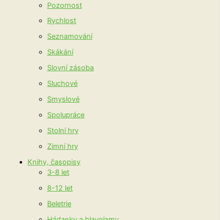
Pozornost
Rychlost
Seznamování
Skákání
Slovní zásoba
Sluchové
Smyslové
Spolupráce
Stolní hry
Zimní hry
Knihy, časopisy
3-8 let
8-12 let
Beletrie
Hádanky a hlavolamy