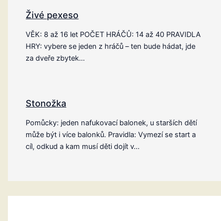
Živé pexeso
VĚK: 8 až 16 let POČET HRÁČŮ: 14 až 40 PRAVIDLA
HRY: vybere se jeden z hráčů – ten bude hádat, jde
za dveře zbytek…
Stonožka
Pomůcky: jeden nafukovací balonek, u starších dětí
může být i více balonků. Pravidla: Vymezí se start a
cíl, odkud a kam musí děti dojít v…