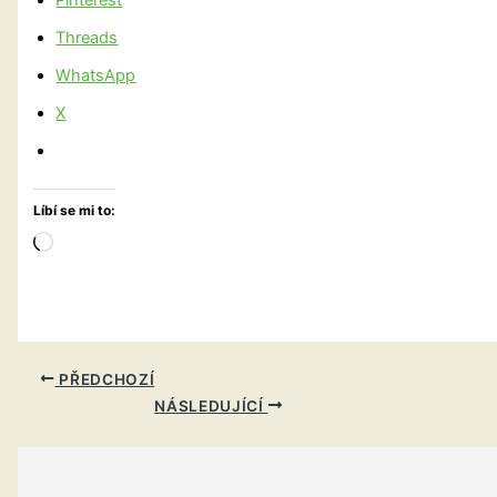
Threads
WhatsApp
X
Líbí se mi to:
Načítání…
PŘEDCHOZÍ
NÁSLEDUJÍCÍ