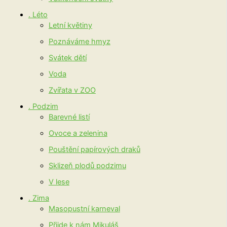
. Léto
Letní květiny
Poznáváme hmyz
Svátek dětí
Voda
Zvířata v ZOO
. Podzim
Barevné listí
Ovoce a zelenina
Pouštění papírových draků
Sklizeň plodů podzimu
V lese
. Zima
Masopustní karneval
Přijde k nám Mikuláš