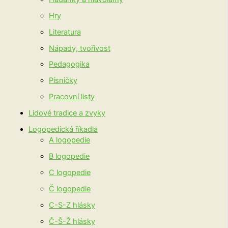
Hry
Literatura
Nápady, tvořivost
Pedagogika
Písničky
Pracovní listy
Lidové tradice a zvyky
Logopedická říkadla
A logopedie
B logopedie
C logopedie
Č logopedie
C-S-Z hlásky
Č-Š-Ž hlásky