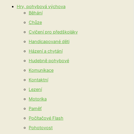
Hry, pohybová výchova
Běhání
Chůze
Cvičení pro předškoláky
Handicapované děti
Házení a chytání
Hudebně pohybové
Komunikace
Kontaktní
Lezení
Motorika
Paměť
Počítačové Flash
Pohotovost