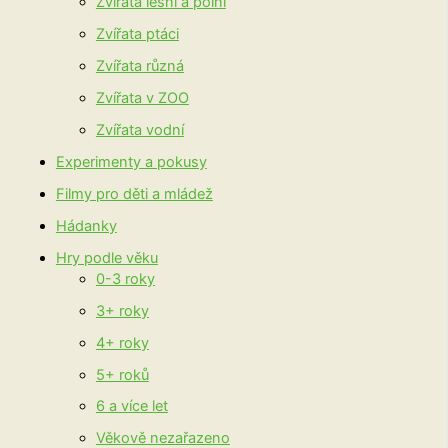
Zvířata lesní a polní
Zvířata ptáci
Zvířata různá
Zvířata v ZOO
Zvířata vodní
Experimenty a pokusy
Filmy pro děti a mládež
Hádanky
Hry podle věku
0-3 roky
3+ roky
4+ roky
5+ roků
6 a více let
Věkově nezařazeno