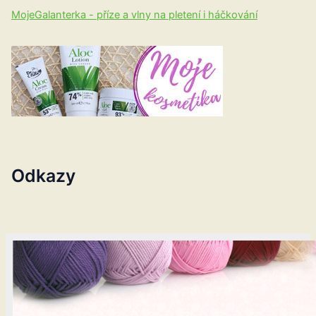
MojeGalanterka - příze a vlny na pletení i háčkování
Odkazy