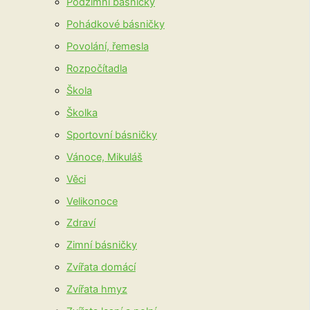
Podzimní básničky
Pohádkové básničky
Povolání, řemesla
Rozpočítadla
Škola
Školka
Sportovní básničky
Vánoce, Mikuláš
Věci
Velikonoce
Zdraví
Zimní básničky
Zvířata domácí
Zvířata hmyz