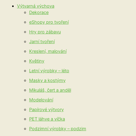
Výtvarná výchova
Dekorace
eShopy pro tvoření
Hry pro zábavu
Jarní tvoření
Kreslení, malování
Květiny
Letní výrobky – léto
Masky a kostýmy
Mikuláš, čert a anděl
Modelování
Papírové výtvory
PET láhve a víčka
Podzimní výrobky – podzim