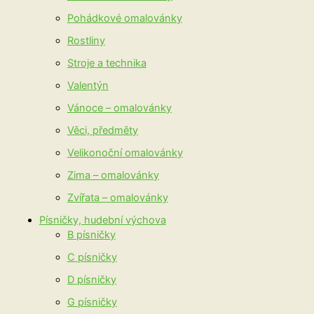
Pohádkové omalovánky
Rostliny
Stroje a technika
Valentýn
Vánoce – omalovánky
Věci, předměty
Velikonoční omalovánky
Zima – omalovánky
Zvířata – omalovánky
Písničky, hudební výchova
B písničky
C písničky
D písničky
G písničky