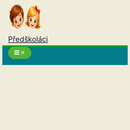
Přeskočit
na
obsah
Předškoláci
Hledat