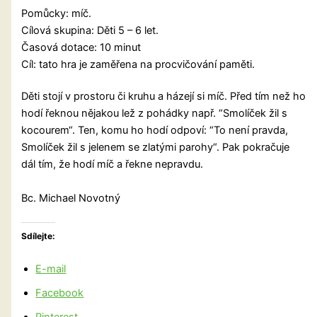
Pomůcky: míč.
Cílová skupina: Děti 5 – 6 let.
Časová dotace: 10 minut
Cíl: tato hra je zaměřena na procvičování paměti.
Děti stojí v prostoru či kruhu a házejí si míč. Před tím než ho
hodí řeknou nějakou lež z pohádky např. “Smolíček žil s
kocourem“. Ten, komu ho hodí odpoví: “To není pravda,
Smolíček žil s jelenem se zlatými parohy“. Pak pokračuje
dál tím, že hodí míč a řekne nepravdu.
Bc. Michael Novotný
Sdílejte:
E-mail
Facebook
Pinterest