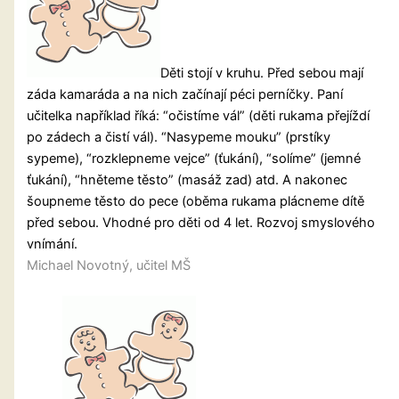
Děti stojí v kruhu. Před sebou mají
záda kamaráda a na nich začínají péci perníčky. Paní
učitelka například říká: “očistíme vál” (děti rukama přejíždí
po zádech a čistí vál). “Nasypeme mouku” (prstíky
sypeme), “rozklepneme vejce” (ťukání), “solíme” (jemné
ťukání), “hněteme těsto” (masáž zad) atd. A nakonec
šoupneme těsto do pece (oběma rukama plácneme dítě
před sebou. Vhodné pro děti od 4 let. Rozvoj smyslového
vnímání.
Michael Novotný, učitel MŠ