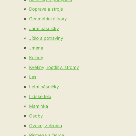
Doprava a stroje
Geometrické tvary
Jarní básničky
Jídlo a potraviny
Jména
Koledy
Květiny, rostliny, stromy
Les
Letní básničky
Lidské tělo
Maminka
Osoby
Ovoce, zelenina
Písmena a číslice