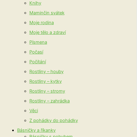
Knihy
Maminčin svátek
Moje rodina
Moje tělo a zdraví
Písmena
Počasí
Počítání
Rostliny – houby
Rostliny – kytky
Rostliny – stromy
Rostliny – zahrádka
Věci
Z pohádky do pohádky
Básničky a říkanky
Básničky s pohybem