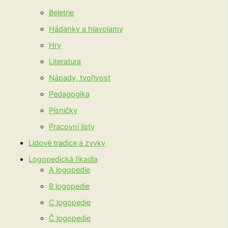
Beletrie
Hádanky a hlavolamy
Hry
Literatura
Nápady, tvořivost
Pedagogika
Písničky
Pracovní listy
Lidové tradice a zvyky
Logopedická říkadla
A logopedie
B logopedie
C logopedie
Č logopedie