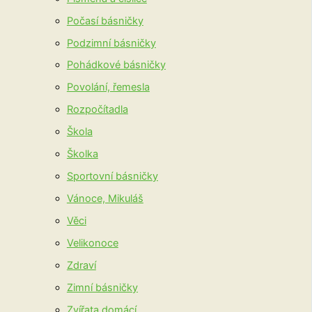
Počasí básničky
Podzimní básničky
Pohádkové básničky
Povolání, řemesla
Rozpočítadla
Škola
Školka
Sportovní básničky
Vánoce, Mikuláš
Věci
Velikonoce
Zdraví
Zimní básničky
Zvířata domácí