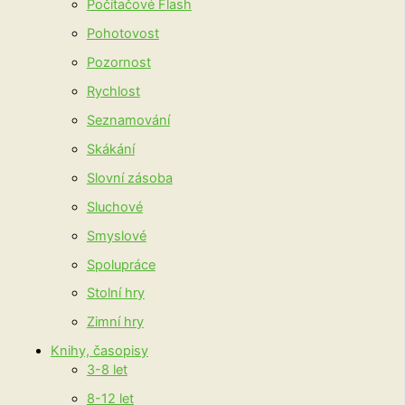
Počítačové Flash
Pohotovost
Pozornost
Rychlost
Seznamování
Skákání
Slovní zásoba
Sluchové
Smyslové
Spolupráce
Stolní hry
Zimní hry
Knihy, časopisy
3-8 let
8-12 let