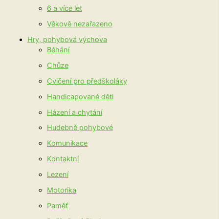
6 a více let
Věkově nezařazeno
Hry, pohybová výchova
Běhání
Chůze
Cvičení pro předškoláky
Handicapované děti
Házení a chytání
Hudebně pohybové
Komunikace
Kontaktní
Lezení
Motorika
Paměť