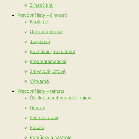
Zlínský kraj
Pracovní listy – činnosti
Ekologie
Grafomotorické
Jazykové
Poznávací, rozumové
Předmatematické
Smyslové, citové
Výtvarné
Pracovní listy – témata
Číselné a matematické pojmy
Domov
Péče o zdraví
Počasí
Pomůcky a nástroje