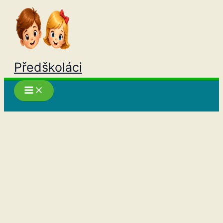
Přeskočit
na
obsah
Předškoláci
Hledat