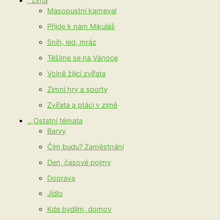
. Zima
Masopustní karneval
Přijde k nám Mikuláš
Sníh, led, mráz
Těšíme se na Vánoce
Volně žijící zvířata
Zimní hry a sporty
Zvířata a ptáci v zimě
.. Ostatní témata
Barvy
Čím budu? Zaměstnání
Den, časové pojmy
Doprava
Jídlo
Kde bydlím, domov