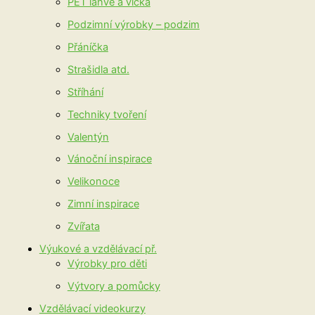
PET láhve a víčka
Podzimní výrobky – podzim
Přáníčka
Strašidla atd.
Stříhání
Techniky tvoření
Valentýn
Vánoční inspirace
Velikonoce
Zimní inspirace
Zvířata
Výukové a vzdělávací př.
Výrobky pro děti
Výtvory a pomůcky
Vzdělávací videokurzy