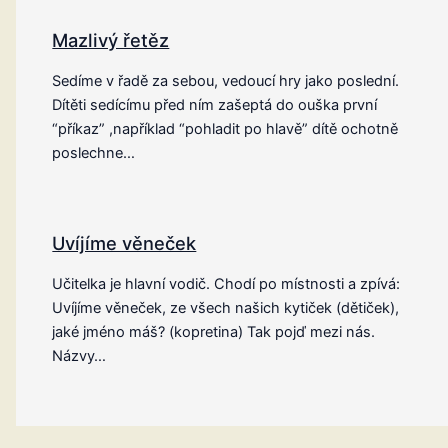
Mazlivý řetěz
Sedíme v řadě za sebou, vedoucí hry jako poslední.
Dítěti sedícímu před ním zašeptá do ouška první
“příkaz” ,například “pohladit po hlavě” dítě ochotně
poslechne…
Uvíjíme věneček
Učitelka je hlavní vodič. Chodí po místnosti a zpívá:
Uvíjíme věneček, ze všech našich kytiček (dětiček),
jaké jméno máš? (kopretina) Tak pojď mezi nás.
Názvy…