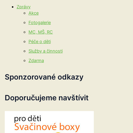
Zprávy
Akce
Fotogalerie
MC, MŠ, RC
Péče o děti
Služby a činnosti
Zdarma
Sponzorované odkazy
Doporučujeme navštívit