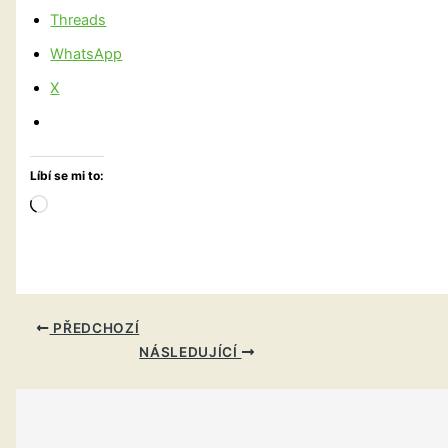
Threads
WhatsApp
X
Líbí se mi to:
Načítání…
PŘEDCHOZÍ
NÁSLEDUJÍCÍ