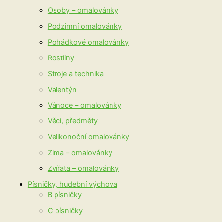
Osoby – omalovánky
Podzimní omalovánky
Pohádkové omalovánky
Rostliny
Stroje a technika
Valentýn
Vánoce – omalovánky
Věci, předměty
Velikonoční omalovánky
Zima – omalovánky
Zvířata – omalovánky
Písničky, hudební výchova
B písničky
C písničky