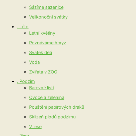
Sázíme sazenice
Velikonoční svátky
. Léto
Letní květiny
Poznáváme hmyz
Svátek dětí
Voda
Zvířata v ZOO
. Podzim
Barevné listí
Ovoce a zelenina
Pouštění papírových draků
Sklizeň plodů podzimu
V lese