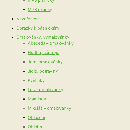
MP3 písničky
MP3 říkanky
Nezařazené
Obrázky k básničkám
Omalovánky, vymalovánky
Abeceda – omalovánky
Hudba, nástroje
Jarní omalovánky
Jídlo, potraviny
Květinky
Les – omalovánky
Mamince
Mikuláš – omalovánky
Oblečení
Obloha