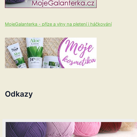
MojeGalanterka - příze a vlny na pletení i háčkování
Odkazy