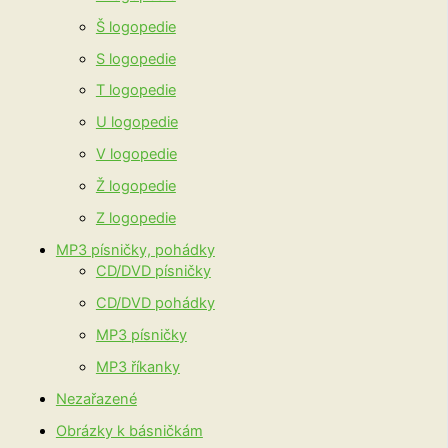
Š logopedie
S logopedie
T logopedie
U logopedie
V logopedie
Ž logopedie
Z logopedie
MP3 písničky, pohádky
CD/DVD písničky
CD/DVD pohádky
MP3 písničky
MP3 říkanky
Nezařazené
Obrázky k básničkám