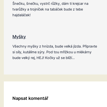
Šnečku, šnečku, vystrč růžky, dám ti krejcar na
tvarůžky a trojníček na tabáček bude z tebe
hajdaláček!
Myšky
Všechny myšky z hnízda, bude velká jízda. Připravte
si síly, kutálíme sýry. Pod tou mřižkou u mlékárny
bude velký rej, HEJ! Kočky už se blíží…
Napsat komentář