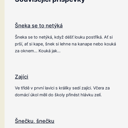
Šneka se to netýká
Šneka se to netýká, když déšť louku postříká. Ať si
prší, ať si kape, šnek si lehne na kanape nebo kouká
za oknem… Kouká jak…
Zajíci
Ve třídě v první lavici s králíky sedí zajíci. Včera za
domácí úkol měli do školy přinést hlávku zelí.
Šnečku, šnečku