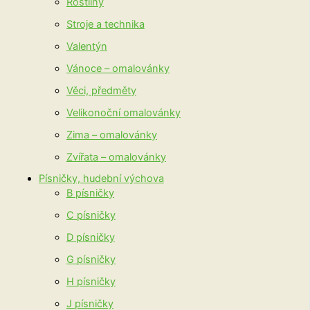
Rostliny
Stroje a technika
Valentýn
Vánoce – omalovánky
Věci, předměty
Velikonoční omalovánky
Zima – omalovánky
Zvířata – omalovánky
Písničky, hudební výchova
B písničky
C písničky
D písničky
G písničky
H písničky
J písničky