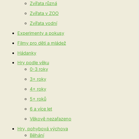
Zvířata různá
Zvířata v ZOO
Zvířata vodní
Experimenty a pokusy
Filmy pro děti a mládež
Hádanky
Hry podle věku
0-3 roky
3+ roky
4+ roky
5+ roků
6 a více let
Věkově nezařazeno
Hry, pohybová výchova
Běhání