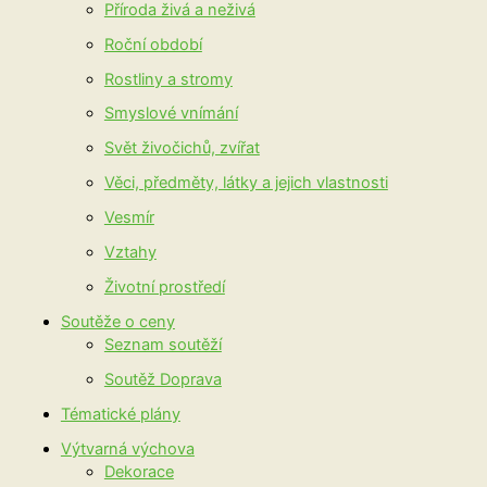
Příroda živá a neživá
Roční období
Rostliny a stromy
Smyslové vnímání
Svět živočichů, zvířat
Věci, předměty, látky a jejich vlastnosti
Vesmír
Vztahy
Životní prostředí
Soutěže o ceny
Seznam soutěží
Soutěž Doprava
Tématické plány
Výtvarná výchova
Dekorace