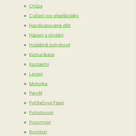
Chůze
Cvičení pro předškoláky
Handicapované děti
Házení a chytání
Hudebně pohybové
Komunikace
Kontaktní
Lezení
Motorika
Paměť
Počítačové Flash
Pohotovost
Pozornost
Rychlost