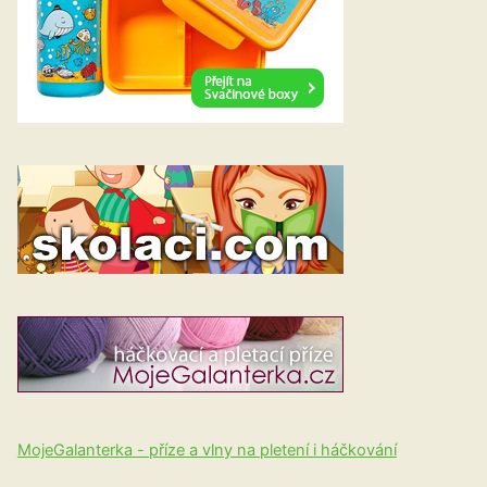
MojeGalanterka - příze a vlny na pletení i háčkování