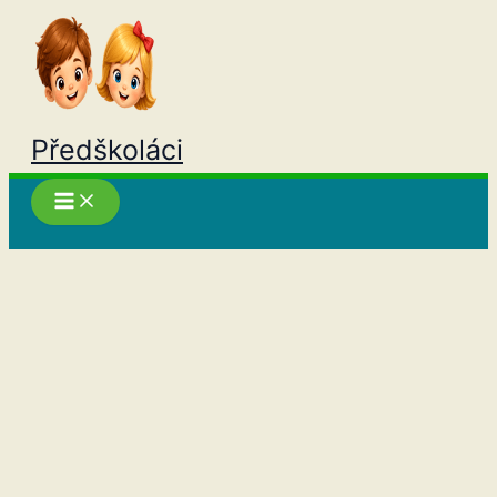
Přeskočit
na
obsah
Předškoláci
Hledat