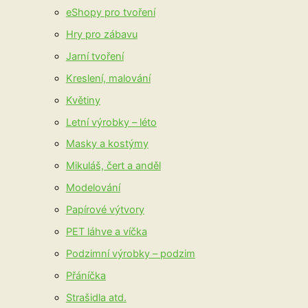
eShopy pro tvoření
Hry pro zábavu
Jarní tvoření
Kreslení, malování
Květiny
Letní výrobky – léto
Masky a kostýmy
Mikuláš, čert a anděl
Modelování
Papírové výtvory
PET láhve a víčka
Podzimní výrobky – podzim
Přáníčka
Strašidla atd.