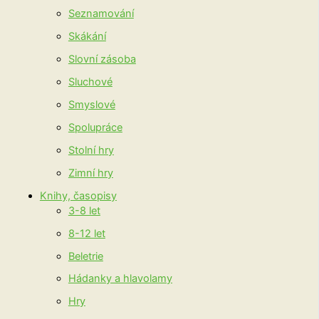
Seznamování
Skákání
Slovní zásoba
Sluchové
Smyslové
Spolupráce
Stolní hry
Zimní hry
Knihy, časopisy
3-8 let
8-12 let
Beletrie
Hádanky a hlavolamy
Hry