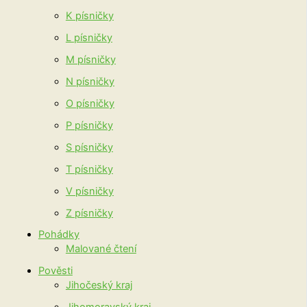
K písničky
L písničky
M písničky
N písničky
O písničky
P písničky
S písničky
T písničky
V písničky
Z písničky
Pohádky
Malované čtení
Pověsti
Jihočeský kraj