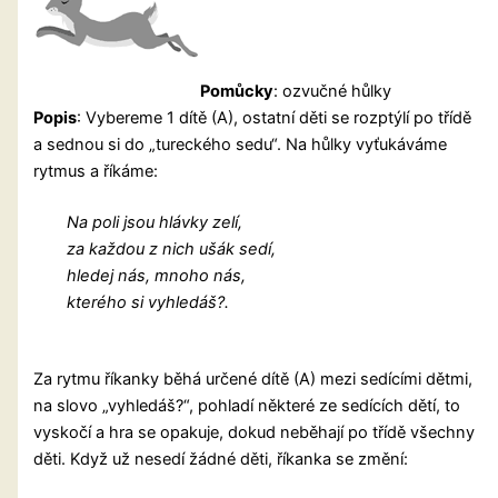
Pomůcky
: ozvučné hůlky
Popis
: Vybereme 1 dítě (A), ostatní děti se rozptýlí po třídě
a sednou si do „tureckého sedu“. Na hůlky vyťukáváme
rytmus a říkáme:
Na poli jsou hlávky zelí,
za každou z nich ušák sedí,
hledej nás, mnoho nás,
kterého si vyhledáš?.
Za rytmu říkanky běhá určené dítě (A) mezi sedícími dětmi,
na slovo „vyhledáš?“, pohladí některé ze sedících dětí, to
vyskočí a hra se opakuje, dokud neběhají po třídě všechny
děti. Když už nesedí žádné děti, říkanka se změní: