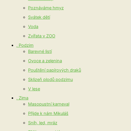
Poznáváme hmyz
Svátek dětí
Voda
Zvířata v ZOO
. Podzim
Barevné listí
Ovoce a zelenina
Pouštění papírových draků
Sklizeň plodů podzimu
V lese
. Zima
Masopustní karneval
Přijde k nám Mikuláš
Sníh, led, mráz