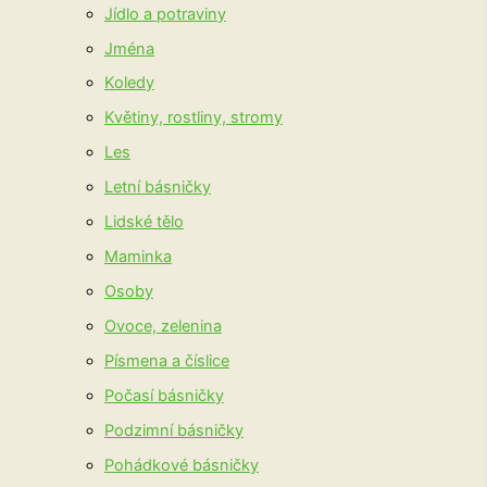
Jídlo a potraviny
Jména
Koledy
Květiny, rostliny, stromy
Les
Letní básničky
Lidské tělo
Maminka
Osoby
Ovoce, zelenina
Písmena a číslice
Počasí básničky
Podzimní básničky
Pohádkové básničky