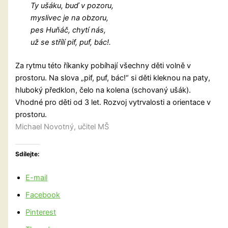
Ty ušáku, buď v pozoru,
myslivec je na obzoru,
pes Huňáč, chytí nás,
už se střílí pif, puf, bác!.
Za rytmu této říkanky pobíhají všechny děti volně v
prostoru. Na slova „pif, puf, bác!“ si děti kleknou na paty,
hluboký předklon, čelo na kolena (schovaný ušák).
Vhodné pro děti od 3 let. Rozvoj vytrvalosti a orientace v
prostoru.
Michael Novotný, učitel MŠ
Sdílejte:
E-mail
Facebook
Pinterest