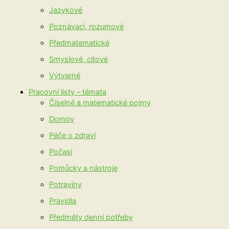
Jazykové
Poznávací, rozumové
Předmatematické
Smyslové, citové
Výtvarné
Pracovní listy – témata
Číselné a matematické pojmy
Domov
Péče o zdraví
Počasí
Pomůcky a nástroje
Potraviny
Pravidla
Předměty denní potřeby