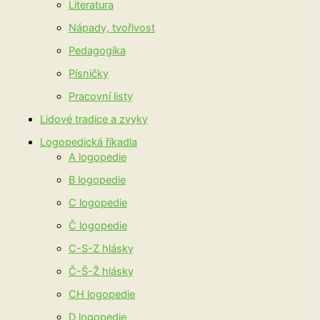
Literatura
Nápady, tvořivost
Pedagogika
Písničky
Pracovní listy
Lidové tradice a zvyky
Logopedická říkadla
A logopedie
B logopedie
C logopedie
Č logopedie
C-S-Z hlásky
Č-Š-Ž hlásky
CH logopedie
D logopedie