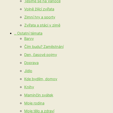
Těšíme se na Vánoce
Volně žijící zvířata
Zimní hry a sporty
Zvířata a ptáci v zimě
.. Ostatní témata
Barvy
Čím budu? Zaměstnání
Den, časové pojmy
Doprava
Jídlo
Kde bydlím, domov
Knihy
Maminčin svátek
Moje rodina
Moje tělo a zdraví