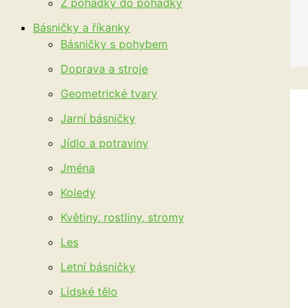
Z pohádky do pohádky
Básničky a říkanky
Básničky s pohybem
Doprava a stroje
Geometrické tvary
Jarní básničky
Jídlo a potraviny
Jména
Koledy
Květiny, rostliny, stromy
Les
Letní básničky
Lidské tělo