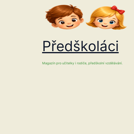
Přeskočit
na
obsah
Předškoláci
Magazín pro učitelky i rodiče, předškolní vzdělávání.