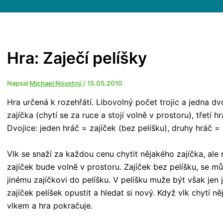
Hra: Zaječí pelíšky
Napsal
Michael Novotný
/
15.05.2010
Hra určená k rozehřátí. Libovolný počet trojic a jedna dvo
zajíčka (chytí se za ruce a stojí volně v prostoru), třetí h
Dvojice: jeden hráč = zajíček (bez pelíšku), druhy hráč = 
Vlk se snaží za každou cenu chytit nějakého zajíčka, ale 
zajíček bude volně v prostoru. Zajíček bez pelíšku, se m
jinému zajíčkovi do pelíšku. V pelíšku muže být však jen 
zajíček pelíšek opustit a hledat si nový. Když vlk chytí n
vlkem a hra pokračuje.