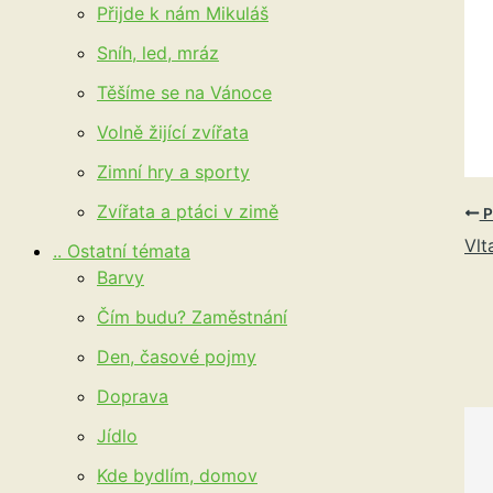
Přijde k nám Mikuláš
Sníh, led, mráz
Těšíme se na Vánoce
Volně žijící zvířata
Zimní hry a sporty
Zvířata a ptáci v zimě
P
Vlt
.. Ostatní témata
Barvy
Čím budu? Zaměstnání
Den, časové pojmy
Doprava
Jídlo
Kde bydlím, domov