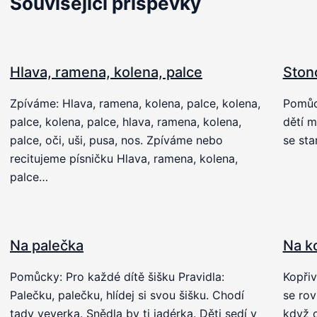
Související příspěvky
Hlava, ramena, kolena, palce
Ston
Zpíváme: Hlava, ramena, kolena, palce, kolena,
Pomůck
palce, kolena, palce, hlava, ramena, kolena,
dětí m
palce, oči, uši, pusa, nos. Zpíváme nebo
se sta
recitujeme písničku Hlava, ramena, kolena,
palce…
Na palečka
Na k
Pomůcky: Pro každé dítě šišku Pravidla:
Kopřiv
Palečku, palečku, hlídej si svou šišku. Chodí
se rov
tady veverka. Snědla by ti jadérka. Děti sedí v
když c