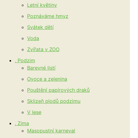
Letní květiny
Poznáváme hmyz
Svátek dětí
Voda
Zvířata v ZOO
. Podzim
Barevné listí
Ovoce a zelenina
Pouštění papírových draků
Sklizeň plodů podzimu
V lese
. Zima
Masopustní karneval