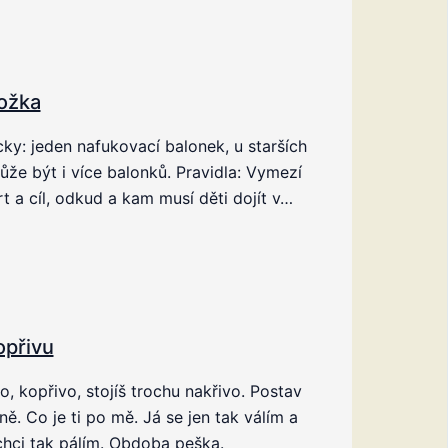
ožka
y: jeden nafukovací balonek, u starších
ůže být i více balonků. Pravidla: Vymezí
rt a cíl, odkud a kam musí děti dojít v…
opřivu
o, kopřivo, stojíš trochu nakřivo. Postav
ně. Co je ti po mě. Já se jen tak válím a
hci tak pálím. Obdoba peška.