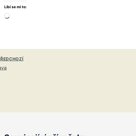
Líbí se mi to:
Načítání…
ŘEDCHOZÍ
ava