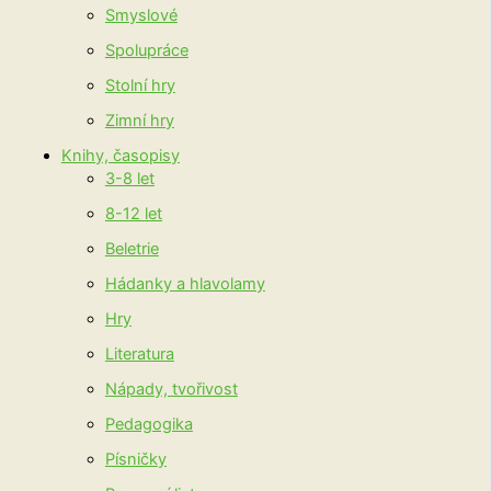
Smyslové
Spolupráce
Stolní hry
Zimní hry
Knihy, časopisy
3-8 let
8-12 let
Beletrie
Hádanky a hlavolamy
Hry
Literatura
Nápady, tvořivost
Pedagogika
Písničky