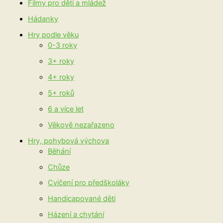
Filmy pro děti a mládež
Hádanky
Hry podle věku
0-3 roky
3+ roky
4+ roky
5+ roků
6 a více let
Věkově nezařazeno
Hry, pohybová výchova
Běhání
Chůze
Cvičení pro předškoláky
Handicapované děti
Házení a chytání