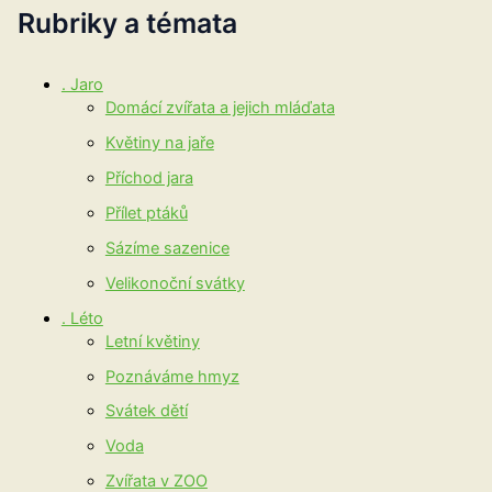
Rubriky a témata
. Jaro
Domácí zvířata a jejich mláďata
Květiny na jaře
Příchod jara
Přílet ptáků
Sázíme sazenice
Velikonoční svátky
. Léto
Letní květiny
Poznáváme hmyz
Svátek dětí
Voda
Zvířata v ZOO