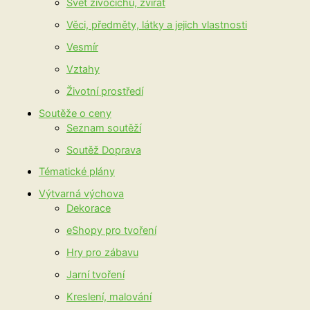
Svět živočichů, zvířat
Věci, předměty, látky a jejich vlastnosti
Vesmír
Vztahy
Životní prostředí
Soutěže o ceny
Seznam soutěží
Soutěž Doprava
Tématické plány
Výtvarná výchova
Dekorace
eShopy pro tvoření
Hry pro zábavu
Jarní tvoření
Kreslení, malování