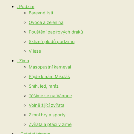
. Podzim
Barevné listí
Ovoce a zelenina
Pouštění papírových draků
Sklizeň plodů podzimu
V lese
. Zima
Masopustní karneval
Přijde k nám Mikuláš
Sníh, led, mráz
Těšíme se na Vánoce
Volně žijící zvířata
Zimní hry a sporty
Zvířata a ptáci v zimě
.. Ostatní témata