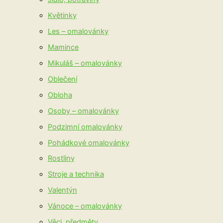
Květinky
Les – omalovánky
Mamince
Mikuláš – omalovánky
Oblečení
Obloha
Osoby – omalovánky
Podzimní omalovánky
Pohádkové omalovánky
Rostliny
Stroje a technika
Valentýn
Vánoce – omalovánky
Věci, předměty