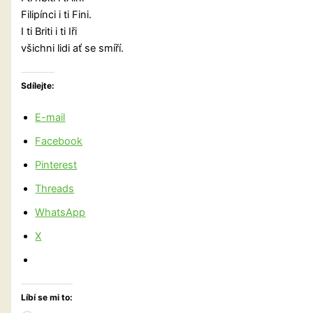
Filipínci i ti Fini.
I ti Briti i ti Iři
všichni lidi ať se smíří.
Sdílejte:
E-mail
Facebook
Pinterest
Threads
WhatsApp
X
Líbí se mi to: