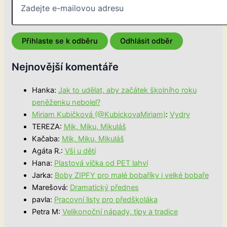
Nejnovější komentáře
Hanka
:
Jak to udělat, aby začátek školního roku
peněženku nebolel?
Miriam Kubičková (@KubickovaMiriam)
:
Vydry
TEREZA
:
Mik, Miku, Mikuláš
Kačaba
:
Mik, Miku, Mikuláš
Agáta R.
:
Vši u dětí
Hana
:
Plastová víčka od PET lahví
Jarka
:
Boby ZIPFY pro malé bobaříky i velké bobaře
Marešová
:
Dramatický přednes
pavla
:
Pracovní listy pro předškoláka
Petra M
:
Velikonoční nápady, tipy a tradice