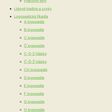
Pracovní listy
Lidové tradice a zvyky
Logopedická říkadla
A logopedie
B logopedie
C logopedie
Č logopedie
C-S-Z hlásky
Č-Š-Ž hlásky
CH logopedie
D logopedie
E logopedie
F logopedie
G logopedie
H logopedie