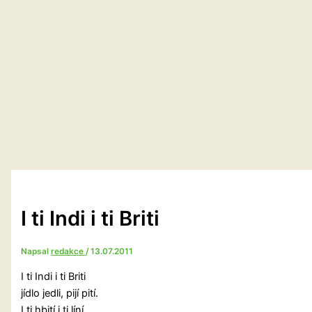
I ti Indi i ti Briti
Napsal
redakce
/
13.07.2011
I ti Indi i ti Briti
jídlo jedli, pijí pití.
I ti hbití i ti líní