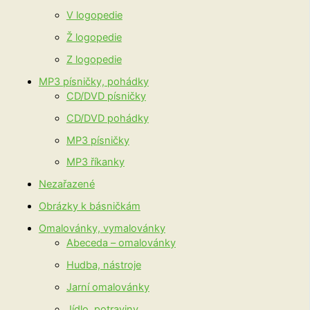
V logopedie
Ž logopedie
Z logopedie
MP3 písničky, pohádky
CD/DVD písničky
CD/DVD pohádky
MP3 písničky
MP3 říkanky
Nezařazené
Obrázky k básničkám
Omalovánky, vymalovánky
Abeceda – omalovánky
Hudba, nástroje
Jarní omalovánky
Jídlo, potraviny