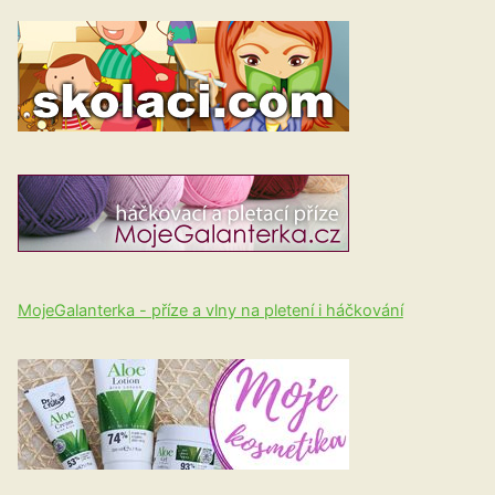
MojeGalanterka - příze a vlny na pletení i háčkování