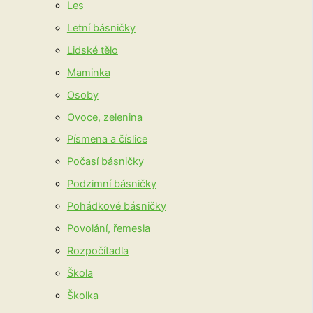
Les
Letní básničky
Lidské tělo
Maminka
Osoby
Ovoce, zelenina
Písmena a číslice
Počasí básničky
Podzimní básničky
Pohádkové básničky
Povolání, řemesla
Rozpočítadla
Škola
Školka