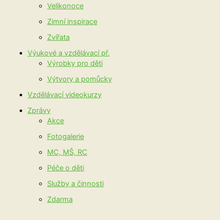
Velikonoce
Zimní inspirace
Zvířata
Výukové a vzdělávací př.
Výrobky pro děti
Výtvory a pomůcky
Vzdělávací videokurzy
Zprávy
Akce
Fotogalerie
MC, MŠ, RC
Péče o děti
Služby a činnosti
Zdarma