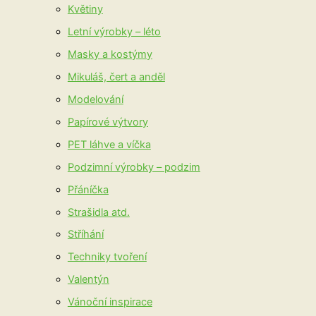
Květiny
Letní výrobky – léto
Masky a kostýmy
Mikuláš, čert a anděl
Modelování
Papírové výtvory
PET láhve a víčka
Podzimní výrobky – podzim
Přáníčka
Strašidla atd.
Stříhání
Techniky tvoření
Valentýn
Vánoční inspirace