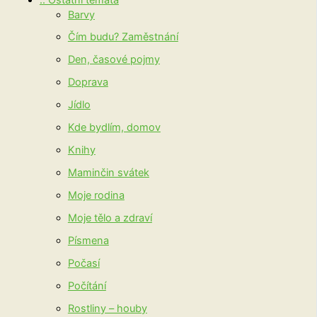
Barvy
Čím budu? Zaměstnání
Den, časové pojmy
Doprava
Jídlo
Kde bydlím, domov
Knihy
Maminčin svátek
Moje rodina
Moje tělo a zdraví
Písmena
Počasí
Počítání
Rostliny – houby