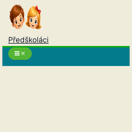
Přeskočit
na
obsah
Předškoláci
Hledat