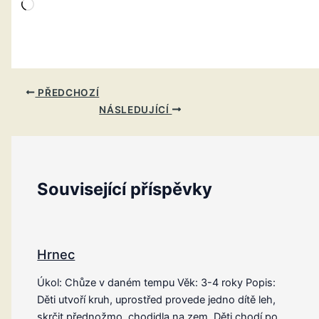
Načítání…
PŘEDCHOZÍ
NÁSLEDUJÍCÍ
Související příspěvky
Hrnec
Úkol: Chůze v daném tempu Věk: 3-4 roky Popis:
Děti utvoří kruh, uprostřed provede jedno dítě leh,
skrčit přednožmo, chodidla na zem. Děti chodí po…