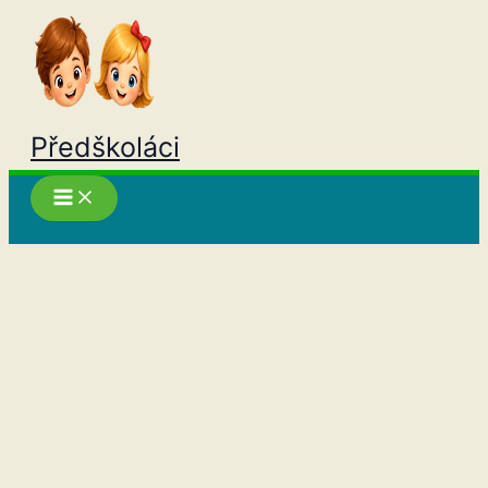
Přeskočit
na
obsah
Předškoláci
Hledat