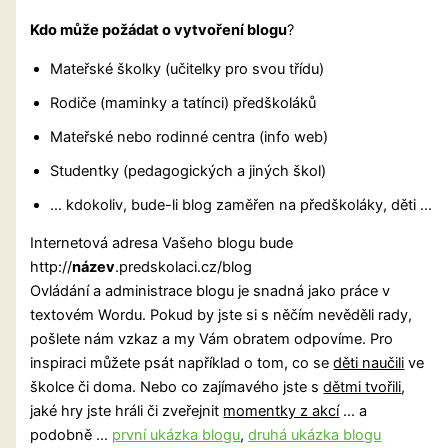
Kdo může požádat o vytvoření blogu
?
Mateřské školky (učitelky pro svou třídu)
Rodiče (maminky a tatínci) předškoláků
Mateřské nebo rodinné centra (info web)
Studentky (pedagogických a jiných škol)
… kdokoliv, bude-li blog zaměřen na předškoláky, děti …
Internetová adresa Vašeho blogu bude
http://
název
.predskolaci.cz/blog
Ovládání a administrace blogu je snadná jako práce v
textovém Wordu. Pokud by jste si s něčím nevěděli rady,
pošlete nám vzkaz a my Vám obratem odpovíme. Pro
inspiraci můžete psát například o tom, co se
děti naučili
ve
školce či doma. Nebo co zajímavého jste s
dětmi tvořili
,
jaké hry jste hráli či zveřejnit
momentky z akcí
… a
podobně …
první ukázka blogu
,
druhá ukázka blogu