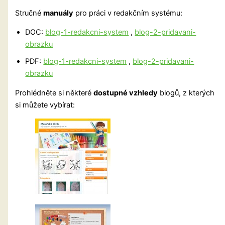
Stručné
manuály
pro práci v redakčním systému:
DOC:
blog-1-redakcni-system
,
blog-2-pridavani-
obrazku
PDF:
blog-1-redakcni-system
,
blog-2-pridavani-
obrazku
Prohlédněte si některé
dostupné vzhledy
blogů, z kterých
si můžete vybírat: