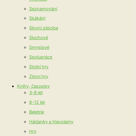
Seznamování
Skákání
Slovní zásoba
Sluchové
Smyslové
Spolupráce
Stolní hry
Zimní hry
Knihy, časopisy
3-8 let
8-12 let
Beletrie
Hádanky a hlavolamy
Hry