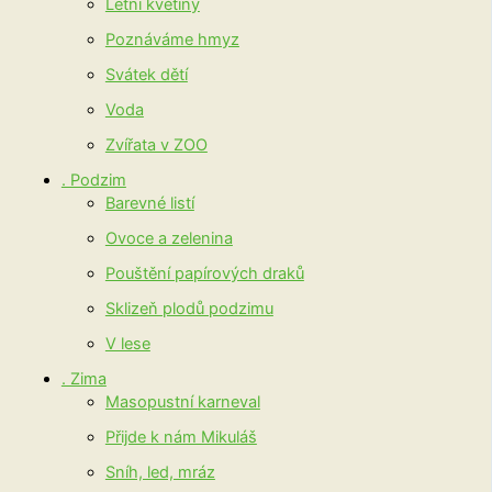
Letní květiny
Poznáváme hmyz
Svátek dětí
Voda
Zvířata v ZOO
. Podzim
Barevné listí
Ovoce a zelenina
Pouštění papírových draků
Sklizeň plodů podzimu
V lese
. Zima
Masopustní karneval
Přijde k nám Mikuláš
Sníh, led, mráz