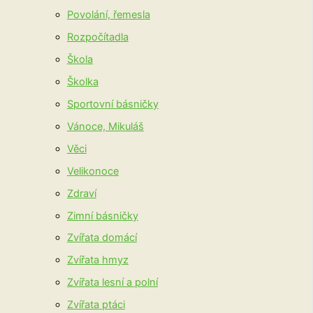
Povolání, řemesla
Rozpočítadla
Škola
Školka
Sportovní básničky
Vánoce, Mikuláš
Věci
Velikonoce
Zdraví
Zimní básničky
Zvířata domácí
Zvířata hmyz
Zvířata lesní a polní
Zvířata ptáci