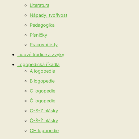
Literatura
Nápady, tvořivost
Pedagogika
Písničky
Pracovní listy
Lidové tradice a zvyky
Logopedická říkadla
A logopedie
B logopedie
C logopedie
Č logopedie
C-S-Z hlásky
Č-Š-Ž hlásky
CH logopedie