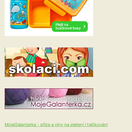
MojeGalanterka - příze a vlny na pletení i háčkování