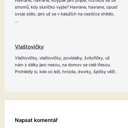
Havrane, havrane, Kdypak jaro přijde, rozhlížíš se ze
stromů, kdy sluníčko vyjde? Havrane, havrane, opusť
svoje sídlo, jaro už se v kalužích na cestičce shlídlo.
…
Vlaštovičky
Vlaštovičky, vlaštovičky, povídalky, švitořičky, už
nám z dálky jaro nesou, na domov se celé třesou.
Prohlédly si, kde co leží, hnízda, dvorky, špičky věží.
Napsat komentář