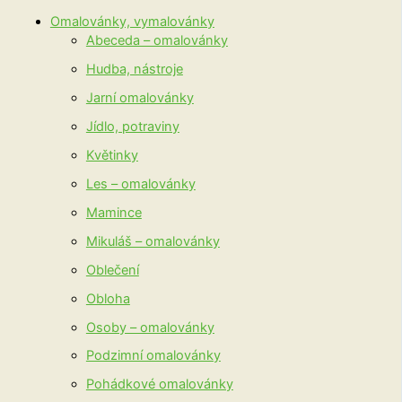
Omalovánky, vymalovánky
Abeceda – omalovánky
Hudba, nástroje
Jarní omalovánky
Jídlo, potraviny
Květinky
Les – omalovánky
Mamince
Mikuláš – omalovánky
Oblečení
Obloha
Osoby – omalovánky
Podzimní omalovánky
Pohádkové omalovánky