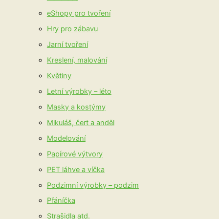
eShopy pro tvoření
Hry pro zábavu
Jarní tvoření
Kreslení, malování
Květiny
Letní výrobky – léto
Masky a kostýmy
Mikuláš, čert a anděl
Modelování
Papírové výtvory
PET láhve a víčka
Podzimní výrobky – podzim
Přáníčka
Strašidla atd.