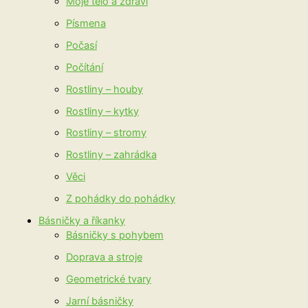
Moje tělo a zdraví
Písmena
Počasí
Počítání
Rostliny – houby
Rostliny – kytky
Rostliny – stromy
Rostliny – zahrádka
Věci
Z pohádky do pohádky
Básničky a říkanky
Básničky s pohybem
Doprava a stroje
Geometrické tvary
Jarní básničky