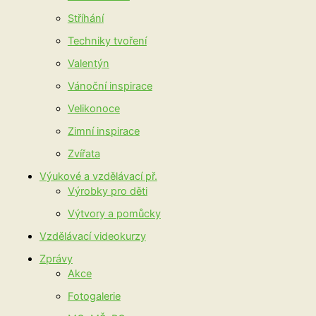
Stříhání
Techniky tvoření
Valentýn
Vánoční inspirace
Velikonoce
Zimní inspirace
Zvířata
Výukové a vzdělávací př.
Výrobky pro děti
Výtvory a pomůcky
Vzdělávací videokurzy
Zprávy
Akce
Fotogalerie