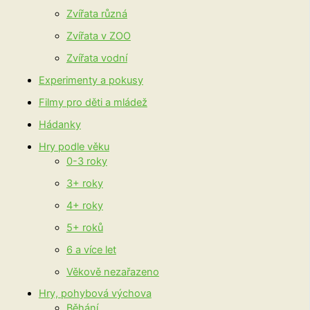
Zvířata různá
Zvířata v ZOO
Zvířata vodní
Experimenty a pokusy
Filmy pro děti a mládež
Hádanky
Hry podle věku
0-3 roky
3+ roky
4+ roky
5+ roků
6 a více let
Věkově nezařazeno
Hry, pohybová výchova
Běhání