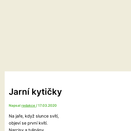
Jarní kytičky
Napsal
redakce
/
17.03.2020
Na jaře, když slunce svítí,
objeví se první kvítí.
Narcisy a tulipány,