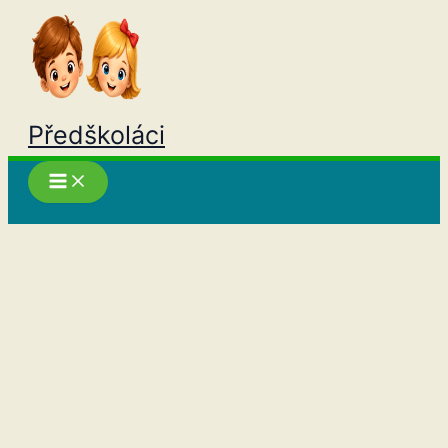
Přeskočit
na
obsah
Předškoláci
Hledat