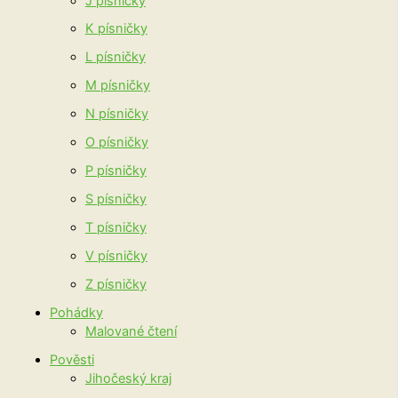
J písničky
K písničky
L písničky
M písničky
N písničky
O písničky
P písničky
S písničky
T písničky
V písničky
Z písničky
Pohádky
Malované čtení
Pověsti
Jihočeský kraj