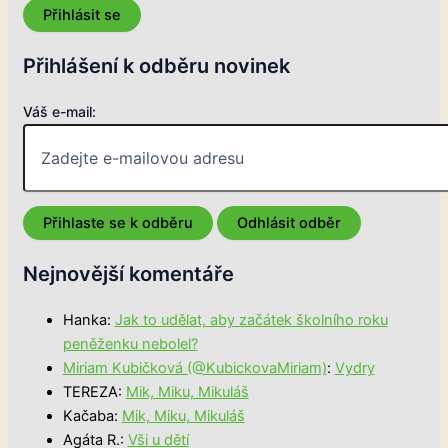
Přihlásit se
Přihlášení k odběru novinek
Váš e-mail:
Nejnovější komentáře
Hanka
:
Jak to udělat, aby začátek školního roku
peněženku nebolel?
Miriam Kubičková (@KubickovaMiriam)
:
Vydry
TEREZA
:
Mik, Miku, Mikuláš
Kačaba
:
Mik, Miku, Mikuláš
Agáta R.
:
Vši u dětí