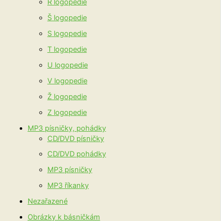
R logopedie
Š logopedie
S logopedie
T logopedie
U logopedie
V logopedie
Ž logopedie
Z logopedie
MP3 písničky, pohádky
CD/DVD písničky
CD/DVD pohádky
MP3 písničky
MP3 říkanky
Nezařazené
Obrázky k básničkám