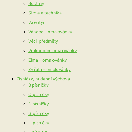
Rostliny
Stroje a technika
Valentýn
Vánoce – omalovánky
Věci, předměty
Velikonoční omalovánky
Zima – omalovánky
Zvířata – omalovánky
Písničky, hudební výchova
B písničky
C písničky
D písničky
G písničky
H písničky