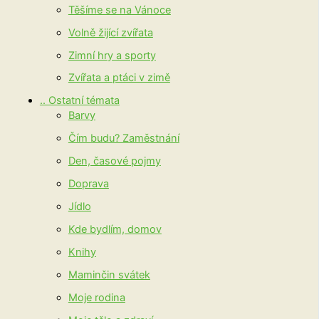
Těšíme se na Vánoce
Volně žijící zvířata
Zimní hry a sporty
Zvířata a ptáci v zimě
.. Ostatní témata
Barvy
Čím budu? Zaměstnání
Den, časové pojmy
Doprava
Jídlo
Kde bydlím, domov
Knihy
Maminčin svátek
Moje rodina