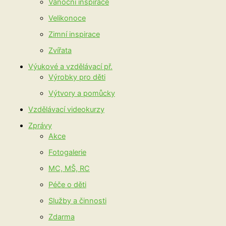
Vánoční inspirace
Velikonoce
Zimní inspirace
Zvířata
Výukové a vzdělávací př.
Výrobky pro děti
Výtvory a pomůcky
Vzdělávací videokurzy
Zprávy
Akce
Fotogalerie
MC, MŠ, RC
Péče o děti
Služby a činnosti
Zdarma