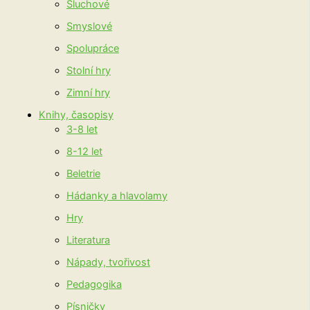
Sluchové
Smyslové
Spolupráce
Stolní hry
Zimní hry
Knihy, časopisy
3-8 let
8-12 let
Beletrie
Hádanky a hlavolamy
Hry
Literatura
Nápady, tvořivost
Pedagogika
Písničky