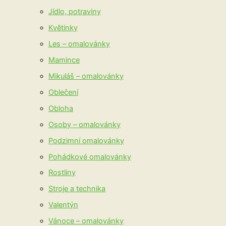
Jídlo, potraviny
Květinky
Les – omalovánky
Mamince
Mikuláš – omalovánky
Oblečení
Obloha
Osoby – omalovánky
Podzimní omalovánky
Pohádkové omalovánky
Rostliny
Stroje a technika
Valentýn
Vánoce – omalovánky