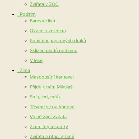
Zvířata v ZOO
. Podzim
Barevné listí
Ovoce a zelenina
Pouštění papírových draků
Sklizeň plodů podzimu
V lese
. Zima
Masopustní karneval
Přijde k nám Mikuláš
Sníh, led, mráz
Těšíme se na Vánoce
Volně žijící zvířata
Zimní hry a sporty
Zvířata a ptáci v zimě