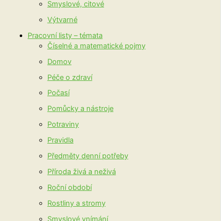
Smyslové, citové
Výtvarné
Pracovní listy – témata
Číselné a matematické pojmy
Domov
Péče o zdraví
Počasí
Pomůcky a nástroje
Potraviny
Pravidla
Předměty denní potřeby
Příroda živá a neživá
Roční období
Rostliny a stromy
Smyslové vnímání