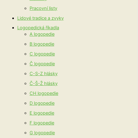
Pracovní listy
Lidové tradice a zvyky
Logopedická říkadla
A logopedie
B logopedie
C logopedie
Č logopedie
C-S-Z hlásky
Č-Š-Ž hlásky
CH logopedie
D logopedie
E logopedie
F logopedie
G logopedie