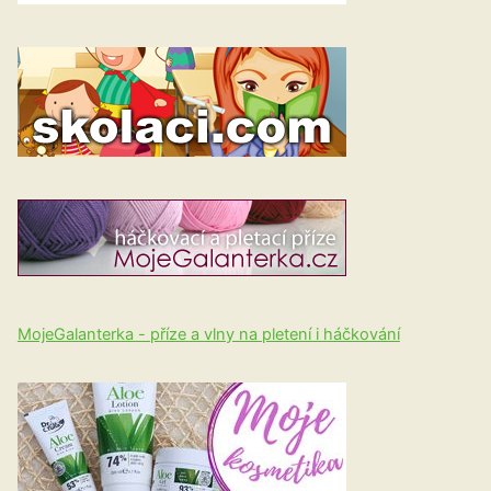
MojeGalanterka - příze a vlny na pletení i háčkování