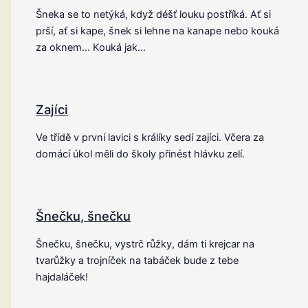
Šneka se to netýká, když déšť louku postříká. Ať si
prší, ať si kape, šnek si lehne na kanape nebo kouká
za oknem… Kouká jak…
Zajíci
Ve třídě v první lavici s králíky sedí zajíci. Včera za
domácí úkol měli do školy přinést hlávku zelí.
Šnečku, šnečku
Šnečku, šnečku, vystrč růžky, dám ti krejcar na
tvarůžky a trojníček na tabáček bude z tebe
hajdaláček!