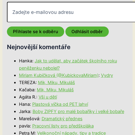
Nejnovější komentáře
Hanka
:
Jak to udělat, aby začátek školního roku
peněženku nebolel?
Miriam Kubičková (@KubickovaMiriam)
:
Vydry
TEREZA
:
Mik, Miku, Mikuláš
Kačaba
:
Mik, Miku, Mikuláš
Agáta R.
:
Vši u dětí
Hana
:
Plastová víčka od PET lahví
Jarka
:
Boby ZIPFY pro malé bobaříky i velké bobaře
Marešová
:
Dramatický přednes
pavla
:
Pracovní listy pro předškoláka
Petra M
:
Velikonoční nápady, tipy a tradice