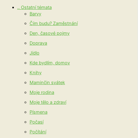
.. Ostatní témata
Barvy
Čím budu? Zaměstnání
Den, časové pojmy
Doprava
Jídlo
Kde bydlím, domov
Knihy
Maminčin svátek
Moje rodina
Moje tělo a zdraví
Písmena
Počasí
Počítání