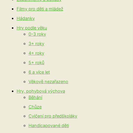
Filmy pro děti a mládež
Hádanky
Hry podle věku
0-3 roky
3+ roky
4+ roky
5+ roků
6 a více let
Věkově nezařazeno
Hry, pohybová výchova
Běhání
Chůze
Cvičení pro předškoláky
Handicapované děti