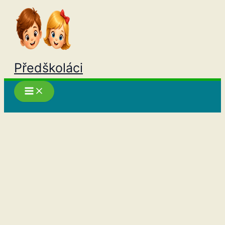
Přeskočit
na
obsah
Předškoláci
Hledat