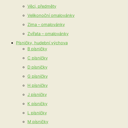
Věci, předměty
Velikonoční omalovánky
Zima – omalovánky
Zvířata – omalovánky
Písničky, hudební výchova
B písničky
C písničky
D písničky
G písničky
H písničky
J písničky
K písničky
L písničky
M písničky