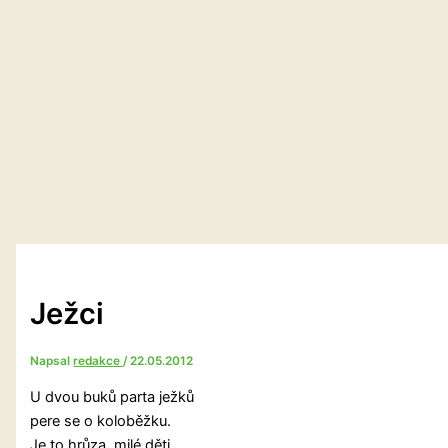
Ježci
Napsal
redakce
/
22.05.2012
U dvou buků parta ježků
pere se o koloběžku.
Je to hrůza, milé děti,