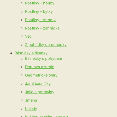
Rostliny – houby
Rostliny – kytky
Rostliny – stromy
Rostliny – zahrádka
Věci
Z pohádky do pohádky
Básničky a říkanky
Básničky s pohybem
Doprava a stroje
Geometrické tvary
Jarní básničky
Jídlo a potraviny
Jména
Koledy
Květiny, rostliny, stromy