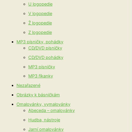
U logopedie
V logopedie
Ž logopedie
Z logopedie
MP3 písničky, pohádky
CD/DVD písničky
CD/DVD pohádky
MP3 písničky
MP3 říkanky
Nezařazené
Obrázky k básničkám
Omalovánky, vymalovánky
Abeceda – omalovánky
Hudba, nástroje
Jarní omalovánky