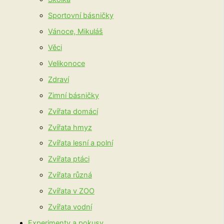
Sportovní básničky
Vánoce, Mikuláš
Věci
Velikonoce
Zdraví
Zimní básničky
Zvířata domácí
Zvířata hmyz
Zvířata lesní a polní
Zvířata ptáci
Zvířata různá
Zvířata v ZOO
Zvířata vodní
Experimenty a pokusy