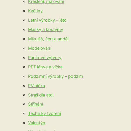
Kreslení, malování
Květiny
Letní výrobky – léto
Masky a kostýmy
Mikuláš, čert a anděl
Modelování
Papírové výtvory
PET láhve a víčka
Podzimní výrobky – podzim
Přáníčka
Strašidla atd.
Stříhání
Techniky tvoření
Valentýn