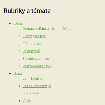
Rubriky a témata
. Jaro
Domácí zvířata a jejich mláďata
Květiny na jaře
Příchod jara
Přílet ptáků
Sázíme sazenice
Velikonoční svátky
. Léto
Letní květiny
Poznáváme hmyz
Svátek dětí
Voda