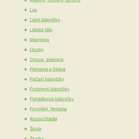
Les
Letní básničky
Lidské tělo
Maminka
Osoby
Ovoce, zelenina
Písmena a číslice
Počasí básničky
Podzimní básničky
Pohádkové básničky
Povolání, řemesla
Rozpočítadla
Škola
Školka