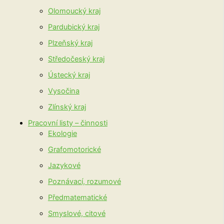
Olomoucký kraj
Pardubický kraj
Plzeňský kraj
Středočeský kraj
Ústecký kraj
Vysočina
Zlínský kraj
Pracovní listy – činnosti
Ekologie
Grafomotorické
Jazykové
Poznávací, rozumové
Předmatematické
Smyslové, citové