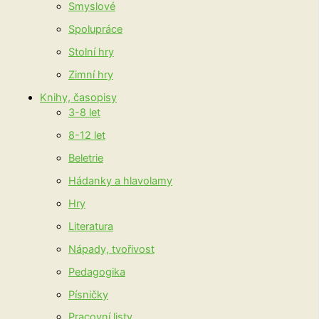
Smyslové
Spolupráce
Stolní hry
Zimní hry
Knihy, časopisy
3-8 let
8-12 let
Beletrie
Hádanky a hlavolamy
Hry
Literatura
Nápady, tvořivost
Pedagogika
Písničky
Pracovní listy