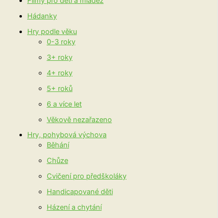
Filmy pro děti a mládež
Hádanky
Hry podle věku
0-3 roky
3+ roky
4+ roky
5+ roků
6 a více let
Věkově nezařazeno
Hry, pohybová výchova
Běhání
Chůze
Cvičení pro předškoláky
Handicapované děti
Házení a chytání