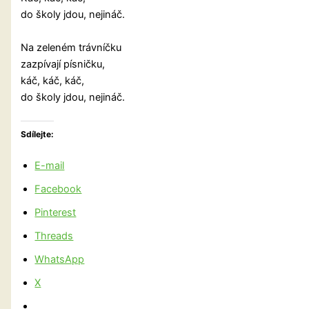
do školy jdou, nejináč.
Na zeleném trávníčku
zazpívají písničku,
káč, káč, káč,
do školy jdou, nejináč.
Sdílejte:
E-mail
Facebook
Pinterest
Threads
WhatsApp
X