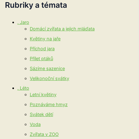
Rubriky a témata
. Jaro
Domácí zvířata a jejich mláďata
Květiny na jaře
Příchod jara
Přílet ptáků
Sázíme sazenice
Velikonoční svátky
. Léto
Letní květiny
Poznáváme hmyz
Svátek dětí
Voda
Zvířata v ZOO