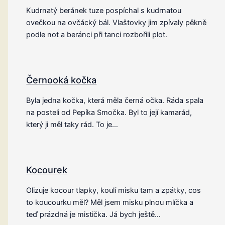
Kudrnatý beránek tuze pospíchal s kudrnatou
ovečkou na ovčácký bál. Vlaštovky jim zpívaly pěkně
podle not a beránci při tanci rozbořili plot.
Černooká kočka
Byla jedna kočka, která měla černá očka. Ráda spala
na posteli od Pepíka Smočka. Byl to její kamarád,
který ji měl taky rád. To je…
Kocourek
Olizuje kocour tlapky, koulí misku tam a zpátky, cos
to koucourku měl? Měl jsem misku plnou mlíčka a
teď prázdná je mistička. Já bych ještě…