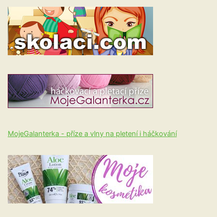
MojeGalanterka - příze a vlny na pletení i háčkování