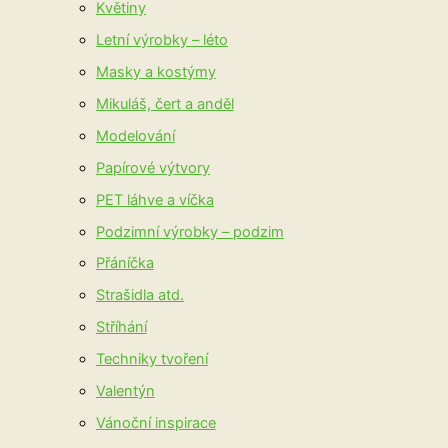
Květiny
Letní výrobky – léto
Masky a kostýmy
Mikuláš, čert a anděl
Modelování
Papírové výtvory
PET láhve a víčka
Podzimní výrobky – podzim
Přáníčka
Strašidla atd.
Stříhání
Techniky tvoření
Valentýn
Vánoční inspirace