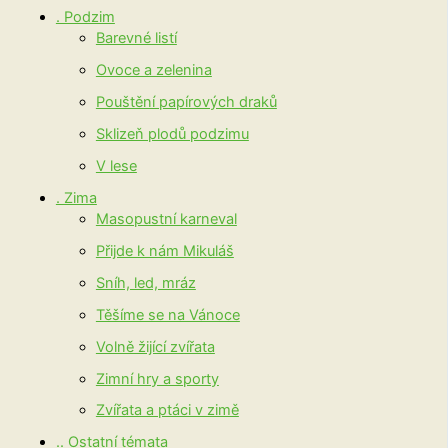
. Podzim
Barevné listí
Ovoce a zelenina
Pouštění papírových draků
Sklizeň plodů podzimu
V lese
. Zima
Masopustní karneval
Přijde k nám Mikuláš
Sníh, led, mráz
Těšíme se na Vánoce
Volně žijící zvířata
Zimní hry a sporty
Zvířata a ptáci v zimě
.. Ostatní témata