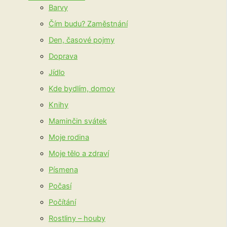
Barvy
Čím budu? Zaměstnání
Den, časové pojmy
Doprava
Jídlo
Kde bydlím, domov
Knihy
Maminčin svátek
Moje rodina
Moje tělo a zdraví
Písmena
Počasí
Počítání
Rostliny – houby