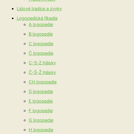
Lidové tradice a zvyky
Logopedická říkadla
A logopedie
B logopedie
C logopedie
Č logopedie
C-S-Z hlásky
Č-Š-Ž hlásky
CH logopedie
D logopedie
E logopedie
F logopedie
G logopedie
H logopedie