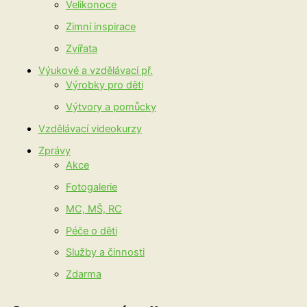
Velikonoce
Zimní inspirace
Zvířata
Výukové a vzdělávací př.
Výrobky pro děti
Výtvory a pomůcky
Vzdělávací videokurzy
Zprávy
Akce
Fotogalerie
MC, MŠ, RC
Péče o děti
Služby a činnosti
Zdarma