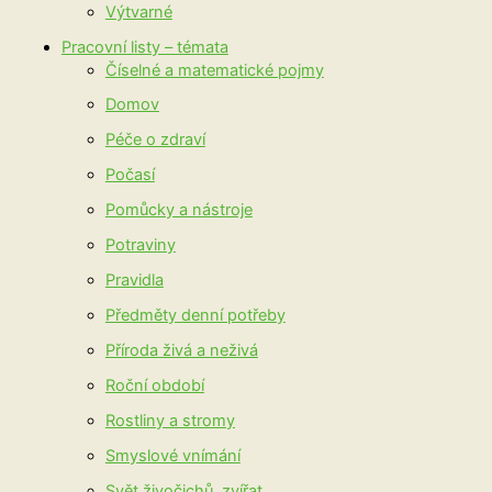
Výtvarné
Pracovní listy – témata
Číselné a matematické pojmy
Domov
Péče o zdraví
Počasí
Pomůcky a nástroje
Potraviny
Pravidla
Předměty denní potřeby
Příroda živá a neživá
Roční období
Rostliny a stromy
Smyslové vnímání
Svět živočichů, zvířat