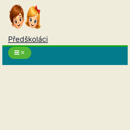
Přeskočit
na
obsah
Předškoláci
Hledat