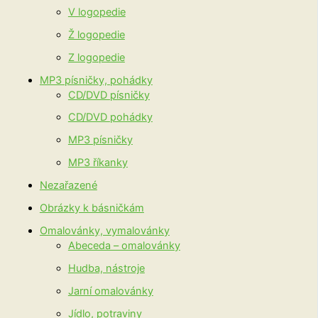
V logopedie
Ž logopedie
Z logopedie
MP3 písničky, pohádky
CD/DVD písničky
CD/DVD pohádky
MP3 písničky
MP3 říkanky
Nezařazené
Obrázky k básničkám
Omalovánky, vymalovánky
Abeceda – omalovánky
Hudba, nástroje
Jarní omalovánky
Jídlo, potraviny