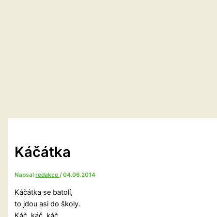
Káčátka
Napsal
redakce
/
04.06.2014
Káčátka se batolí,
to jdou asi do školy.
Káč, káč, káč,