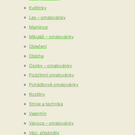
Květinky
Les – omalovánky
Mamince
Mikuláš – omalovánky
Oblečení
Obloha
Osoby – omalovánky
Podzimní omalovánky
Pohádkové omalovánky
Rostliny
Stroje a technika
Valentýn
Vánoce – omalovánky
Věci, předměty