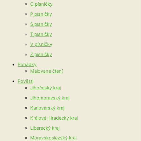
O písničky
P písničky
S písničky
T písničky
V písničky
Z písničky
Pohádky
Malované čtení
Pověsti
Jihočeský kraj
Jihomoravský kraj
Karlovarský kraj
Králové-Hradecký kraj
Liberecký kraj
Moravskoslezský kraj