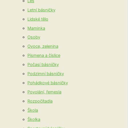
Les
Letní básničky
Lidské tělo
Maminka
Osoby
Ovoce, zelenina
Písmena a číslice
Počasí básničky
Podzimní básničky
Pohádkové básničky
Povolání, řemesla
Rozpočítadla
Škola
Školka