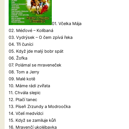
01. Včelka Mája
02. Méďové – Kolíbaná
03. Vydrýsek – O čem zpívá řeka
04. Tři čuníci
05. Když jde malý bobr spát
06. Žofka
07. Polámal se mraveneček
08. Tom a Jerry
09. Malé kotě
10. Máme rádi zvířata
11. Chvála slepic
12. Ptačí tanec
13. Píseň Zrzundy a Modroočka
14. Včelí medvídci
15. Když se zamiluje kůň
16. Mravenčí ukolébavka