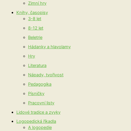
Zimní hry
Knihy, časopisy
3-8 let
8-12 let
Beletrie
Hádanky a hlavolamy
Hry
Literatura
Nápady, tvořivost
Pedagogika
Písničky
Pracovní listy
Lidové tradice a zvyky
Logopedická říkadla
A logopedie