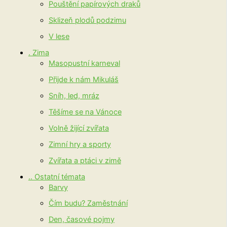
Pouštění papírových draků
Sklizeň plodů podzimu
V lese
. Zima
Masopustní karneval
Přijde k nám Mikuláš
Sníh, led, mráz
Těšíme se na Vánoce
Volně žijící zvířata
Zimní hry a sporty
Zvířata a ptáci v zimě
.. Ostatní témata
Barvy
Čím budu? Zaměstnání
Den, časové pojmy