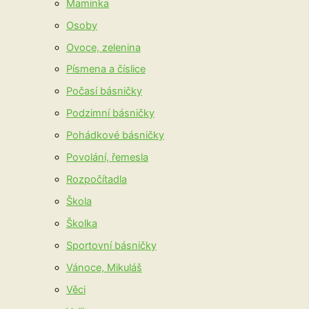
Maminka
Osoby
Ovoce, zelenina
Písmena a číslice
Počasí básničky
Podzimní básničky
Pohádkové básničky
Povolání, řemesla
Rozpočítadla
Škola
Školka
Sportovní básničky
Vánoce, Mikuláš
Věci