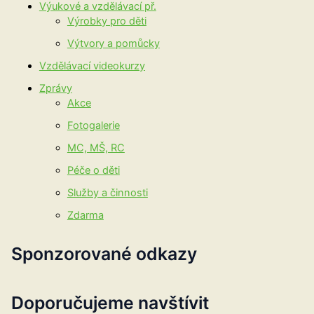
Výukové a vzdělávací př.
Výrobky pro děti
Výtvory a pomůcky
Vzdělávací videokurzy
Zprávy
Akce
Fotogalerie
MC, MŠ, RC
Péče o děti
Služby a činnosti
Zdarma
Sponzorované odkazy
Doporučujeme navštívit