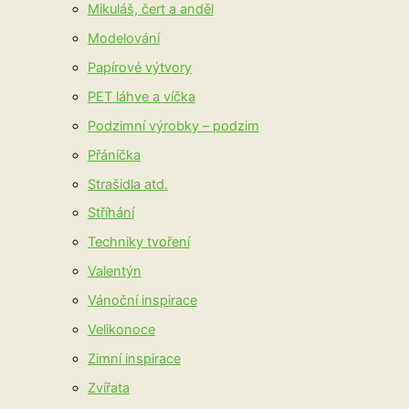
Mikuláš, čert a anděl
Modelování
Papírové výtvory
PET láhve a víčka
Podzimní výrobky – podzim
Přáníčka
Strašidla atd.
Stříhání
Techniky tvoření
Valentýn
Vánoční inspirace
Velikonoce
Zimní inspirace
Zvířata