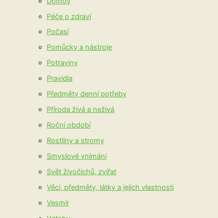
Domov
Péče o zdraví
Počasí
Pomůcky a nástroje
Potraviny
Pravidla
Předměty denní potřeby
Příroda živá a neživá
Roční období
Rostliny a stromy
Smyslové vnímání
Svět živočichů, zvířat
Věci, předměty, látky a jejich vlastnosti
Vesmír