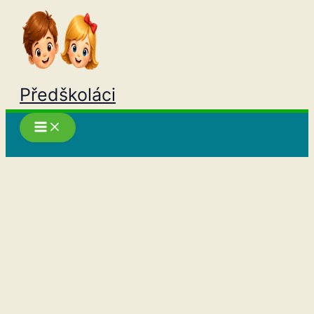
Přeskočit
na
obsah
Předškoláci
Hledat