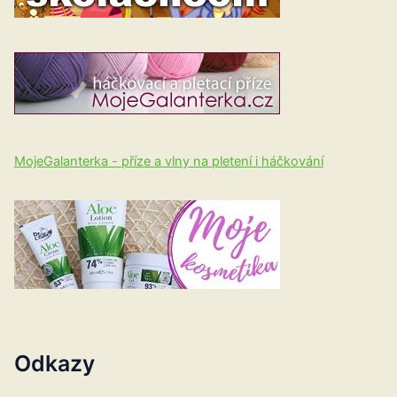
MojeGalanterka - příze a vlny na pletení i háčkování
Odkazy