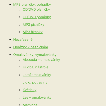
MP3 písničky, pohádky
CD/DVD písničky
CD/DVD pohádky
MP3 písničky
MP3 říkanky
Nezařazené
Obrázky k básničkám
Omalovánky, vymalovánky
Abeceda – omalovánky
Hudba, nástroje
Jarní omalovánky
Jídlo, potraviny
Květinky
Les – omalovánky
Mamince