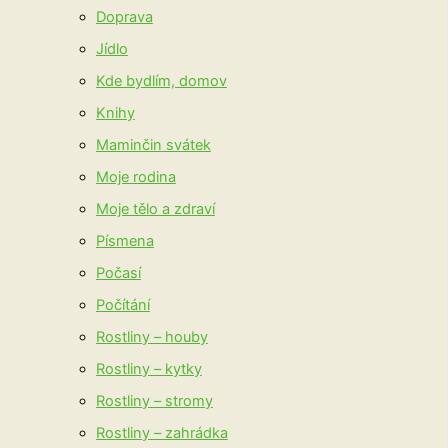
Doprava
Jídlo
Kde bydlím, domov
Knihy
Maminčin svátek
Moje rodina
Moje tělo a zdraví
Písmena
Počasí
Počítání
Rostliny – houby
Rostliny – kytky
Rostliny – stromy
Rostliny – zahrádka