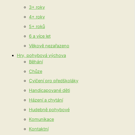
3+ roky
4+ roky
5+ roků
6 a více let
Věkově nezařazeno
Hry, pohybová výchova
Běhání
Chůze
Cvičení pro předškoláky
Handicapované děti
Házení a chytání
Hudebně pohybové
Komunikace
Kontaktní