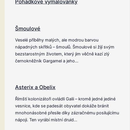
Pohádkové vymalovánky
Šmoulové
Veselé příběhy malých, ale modrou barvou
nápadných skřítků – šmoulů. Šmoulové si žijí svým
bezstarostným životem, který jim věčně kazí zlý
černokněžník Gargamel a jeho…
Asterix a Obelix
Římští kolonizátoři ovládli Galii – kromě jedné jediné
vesnice, kde se padesát obyvatel dokáže bránit
mnohonásobné přesile díky zázračnému posilujícímu
nápoji. Ten vyrábí místní druid…