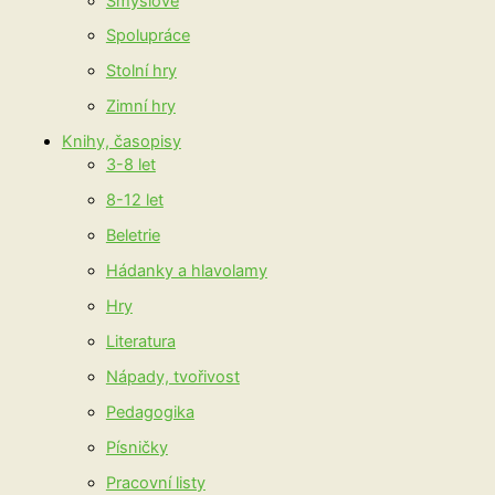
Smyslové
Spolupráce
Stolní hry
Zimní hry
Knihy, časopisy
3-8 let
8-12 let
Beletrie
Hádanky a hlavolamy
Hry
Literatura
Nápady, tvořivost
Pedagogika
Písničky
Pracovní listy