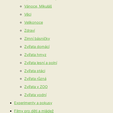
Vánoce, Mikuláš
Věci
Velikonoce
Zdraví
Zimní básničky
Zvířata domácí
Zvířata hmyz
Zvířata lesní a polní
Zvířata ptáci
Zvířata různá
Zvířata v ZOO
Zvířata vodní
Experimenty a pokusy
Filmy pro děti a mládež