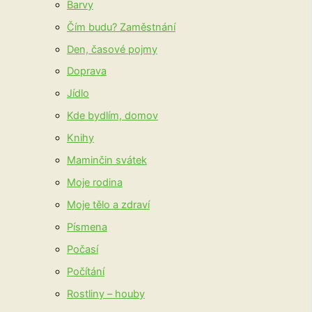
Barvy
Čím budu? Zaměstnání
Den, časové pojmy
Doprava
Jídlo
Kde bydlím, domov
Knihy
Maminčin svátek
Moje rodina
Moje tělo a zdraví
Písmena
Počasí
Počítání
Rostliny – houby