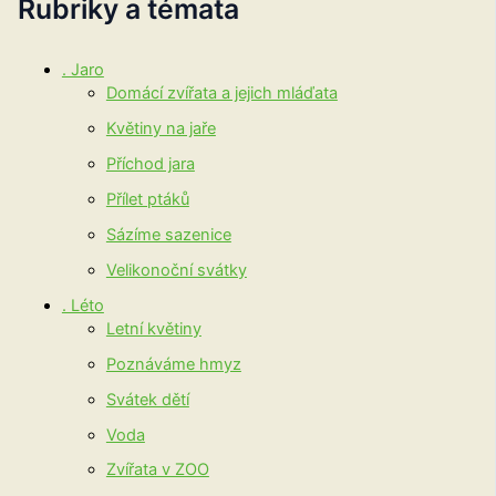
Rubriky a témata
. Jaro
Domácí zvířata a jejich mláďata
Květiny na jaře
Příchod jara
Přílet ptáků
Sázíme sazenice
Velikonoční svátky
. Léto
Letní květiny
Poznáváme hmyz
Svátek dětí
Voda
Zvířata v ZOO