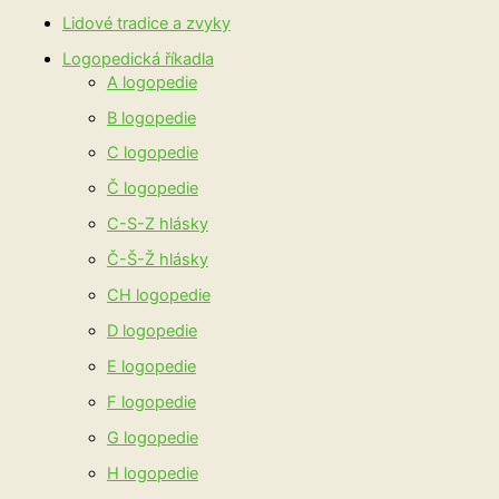
Lidové tradice a zvyky
Logopedická říkadla
A logopedie
B logopedie
C logopedie
Č logopedie
C-S-Z hlásky
Č-Š-Ž hlásky
CH logopedie
D logopedie
E logopedie
F logopedie
G logopedie
H logopedie