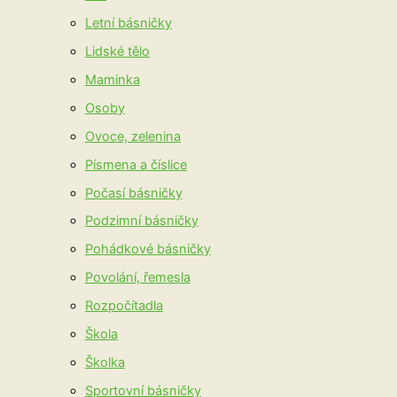
Letní básničky
Lidské tělo
Maminka
Osoby
Ovoce, zelenina
Písmena a číslice
Počasí básničky
Podzimní básničky
Pohádkové básničky
Povolání, řemesla
Rozpočítadla
Škola
Školka
Sportovní básničky