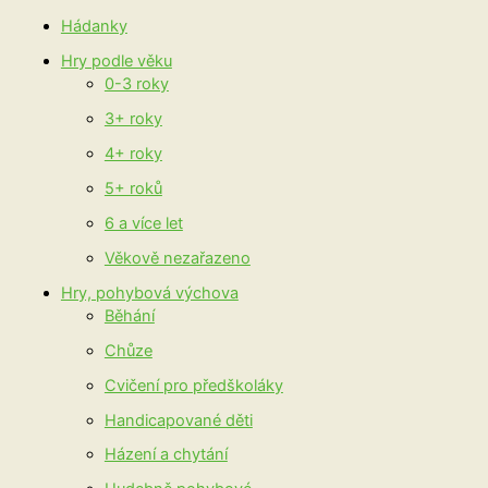
Hádanky
Hry podle věku
0-3 roky
3+ roky
4+ roky
5+ roků
6 a více let
Věkově nezařazeno
Hry, pohybová výchova
Běhání
Chůze
Cvičení pro předškoláky
Handicapované děti
Házení a chytání