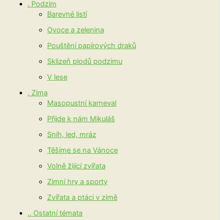
. Podzim
Barevné listí
Ovoce a zelenina
Pouštění papírových draků
Sklizeň plodů podzimu
V lese
. Zima
Masopustní karneval
Přijde k nám Mikuláš
Sníh, led, mráz
Těšíme se na Vánoce
Volně žijící zvířata
Zimní hry a sporty
Zvířata a ptáci v zimě
.. Ostatní témata