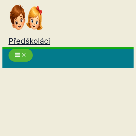
Přeskočit
na
obsah
Předškoláci
Hledat