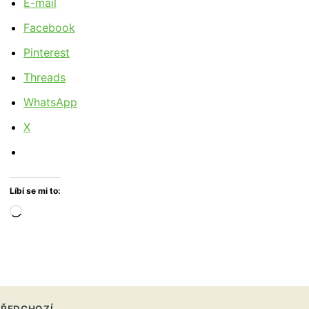
E-mail
Facebook
Pinterest
Threads
WhatsApp
X
Líbí se mi to:
Načítání…
ŘEDCHOZÍ