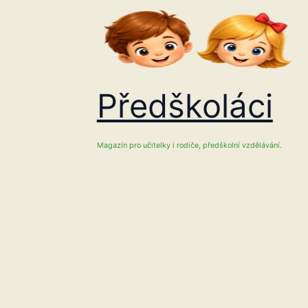
Přeskočit
na
obsah
Předškoláci
Magazín pro učitelky i rodiče, předškolní vzdělávání.