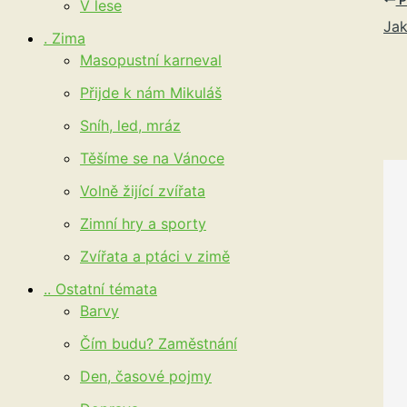
V lese
Jak
. Zima
Masopustní karneval
Přijde k nám Mikuláš
Sníh, led, mráz
Těšíme se na Vánoce
Volně žijící zvířata
Zimní hry a sporty
Zvířata a ptáci v zimě
.. Ostatní témata
Barvy
Čím budu? Zaměstnání
Den, časové pojmy