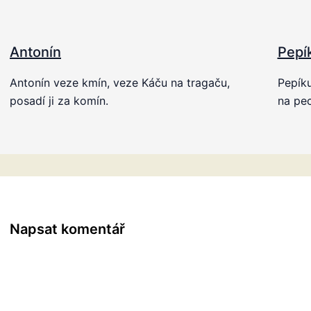
Antonín
Pepí
Antonín veze kmín, veze Káču na tragaču,
Pepík
posadí ji za komín.
na pec
Napsat komentář