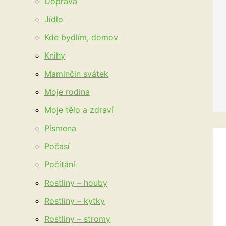
Doprava
Jídlo
Kde bydlím, domov
Knihy
Maminčin svátek
Moje rodina
Moje tělo a zdraví
Písmena
Počasí
Počítání
Rostliny – houby
Rostliny – kytky
Rostliny – stromy