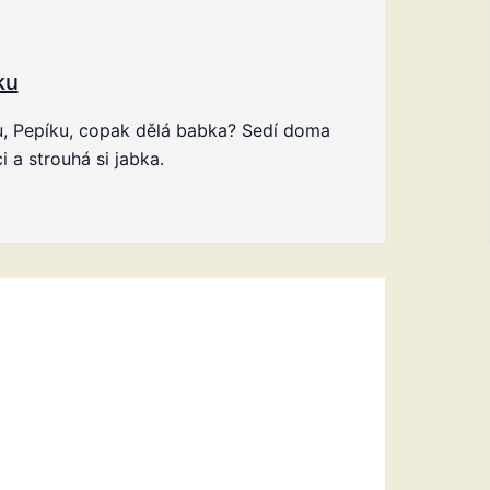
ku
u, Pepíku, copak dělá babka? Sedí doma
i a strouhá si jabka.