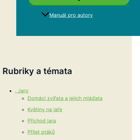
Manuál pro autory
Hledat
Rubriky a témata
. Jaro
Domácí zvířata a jejich mláďata
Květiny na jaře
Příchod jara
Přílet ptáků