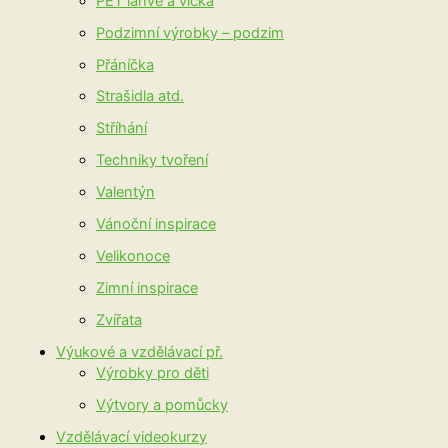
PET láhve a víčka
Podzimní výrobky – podzim
Přáníčka
Strašidla atd.
Stříhání
Techniky tvoření
Valentýn
Vánoční inspirace
Velikonoce
Zimní inspirace
Zvířata
Výukové a vzdělávací př.
Výrobky pro děti
Výtvory a pomůcky
Vzdělávací videokurzy