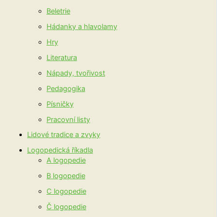
Beletrie
Hádanky a hlavolamy
Hry
Literatura
Nápady, tvořivost
Pedagogika
Písničky
Pracovní listy
Lidové tradice a zvyky
Logopedická říkadla
A logopedie
B logopedie
C logopedie
Č logopedie