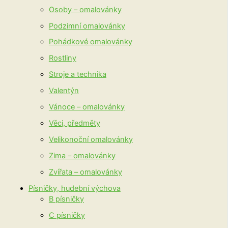
Osoby – omalovánky
Podzimní omalovánky
Pohádkové omalovánky
Rostliny
Stroje a technika
Valentýn
Vánoce – omalovánky
Věci, předměty
Velikonoční omalovánky
Zima – omalovánky
Zvířata – omalovánky
Písničky, hudební výchova
B písničky
C písničky