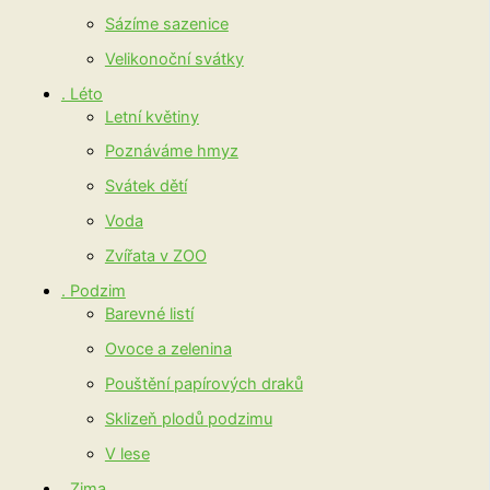
Sázíme sazenice
Velikonoční svátky
. Léto
Letní květiny
Poznáváme hmyz
Svátek dětí
Voda
Zvířata v ZOO
. Podzim
Barevné listí
Ovoce a zelenina
Pouštění papírových draků
Sklizeň plodů podzimu
V lese
. Zima