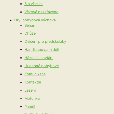
6 a více let
Věkově nezařazeno
Hry, pohybová výchova
Běhání
Chůze
Cvičení pro předškoláky
Handicapované děti
Házení a chytání
Hudebně pohybové
Komunikace
Kontaktní
Lezení
Motorika
Paměť