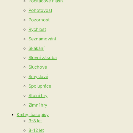
Počítačové Flash
Pohotovost
Pozornost
Rychlost
Seznamování
Skákání
Slovní zásoba
Sluchové
Smyslové
Spolupráce
Stolní hry
Zimní hry
Knihy, časopisy
3-8 let
8-12 let