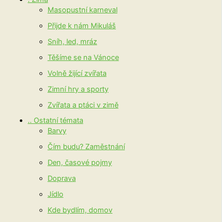
Masopustní karneval
Přijde k nám Mikuláš
Sníh, led, mráz
Těšíme se na Vánoce
Volně žijící zvířata
Zimní hry a sporty
Zvířata a ptáci v zimě
.. Ostatní témata
Barvy
Čím budu? Zaměstnání
Den, časové pojmy
Doprava
Jídlo
Kde bydlím, domov