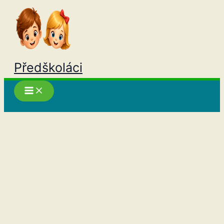
Přeskočit
na
obsah
Předškoláci
Hledat