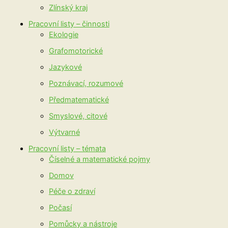
Zlínský kraj
Pracovní listy – činnosti
Ekologie
Grafomotorické
Jazykové
Poznávací, rozumové
Předmatematické
Smyslové, citové
Výtvarné
Pracovní listy – témata
Číselné a matematické pojmy
Domov
Péče o zdraví
Počasí
Pomůcky a nástroje