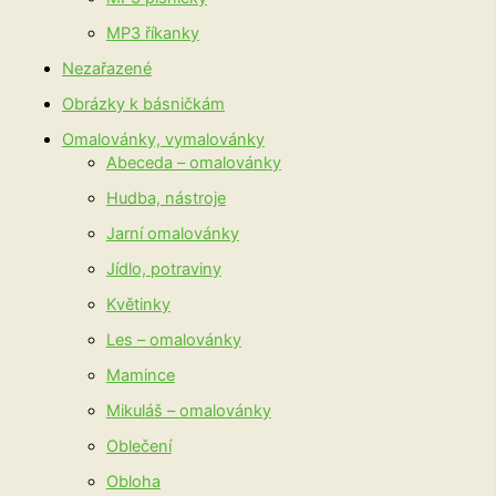
MP3 říkanky
Nezařazené
Obrázky k básničkám
Omalovánky, vymalovánky
Abeceda – omalovánky
Hudba, nástroje
Jarní omalovánky
Jídlo, potraviny
Květinky
Les – omalovánky
Mamince
Mikuláš – omalovánky
Oblečení
Obloha