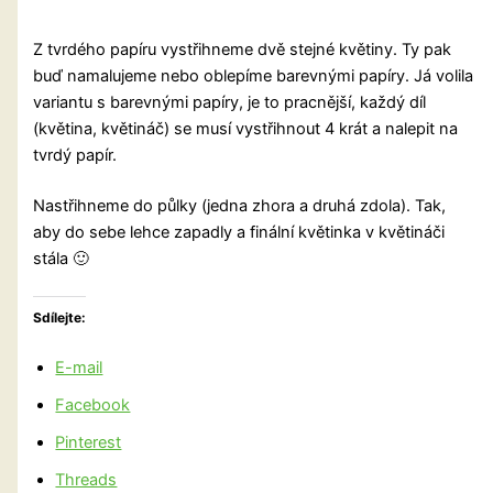
Z tvrdého papíru vystřihneme dvě stejné květiny. Ty pak
buď namalujeme nebo oblepíme barevnými papíry. Já volila
variantu s barevnými papíry, je to pracnější, každý díl
(květina, květináč) se musí vystřihnout 4 krát a nalepit na
tvrdý papír.
Nastřihneme do půlky (jedna zhora a druhá zdola). Tak,
aby do sebe lehce zapadly a finální květinka v květináči
stála 🙂
Sdílejte:
E-mail
Facebook
Pinterest
Threads