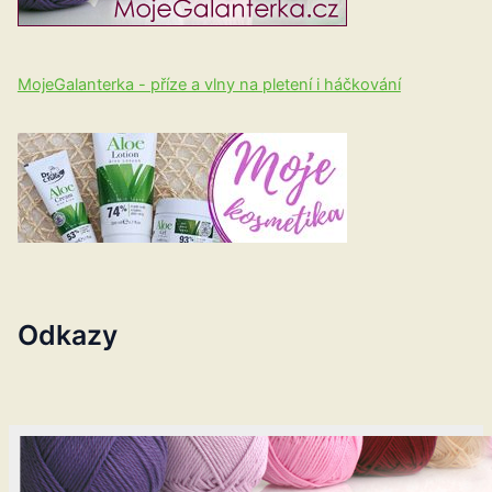
MojeGalanterka - příze a vlny na pletení i háčkování
Odkazy