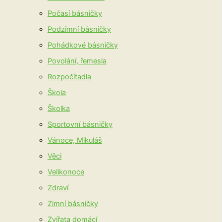
Počasí básničky
Podzimní básničky
Pohádkové básničky
Povolání, řemesla
Rozpočítadla
Škola
Školka
Sportovní básničky
Vánoce, Mikuláš
Věci
Velikonoce
Zdraví
Zimní básničky
Zvířata domácí