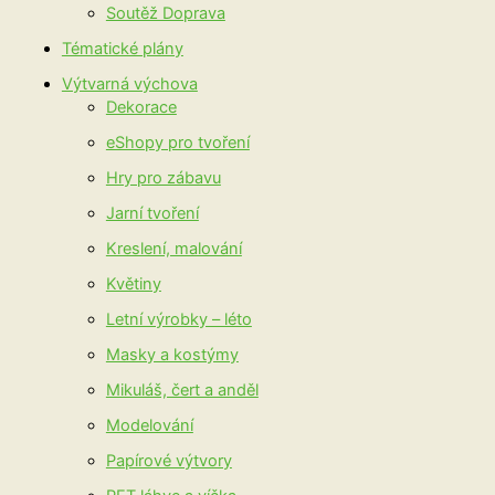
Soutěž Doprava
Tématické plány
Výtvarná výchova
Dekorace
eShopy pro tvoření
Hry pro zábavu
Jarní tvoření
Kreslení, malování
Květiny
Letní výrobky – léto
Masky a kostýmy
Mikuláš, čert a anděl
Modelování
Papírové výtvory