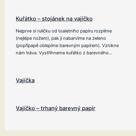
Kuřátko – stojánek na vajíčko
Nejprve si ruličku od toaletního papíru rozplíme
(nejlépe nožem), pak ji nabarvíme na zeleno
(popřípapě oblepíme barevným papírem). Vznikne
nám tráva. Vystřihneme kuřátko z barevného…
Vajíčka
Vajíčko – trhaný barevný papír