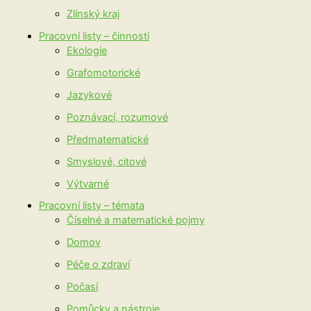
Zlínský kraj
Pracovní listy – činnosti
Ekologie
Grafomotorické
Jazykové
Poznávací, rozumové
Předmatematické
Smyslové, citové
Výtvarné
Pracovní listy – témata
Číselné a matematické pojmy
Domov
Péče o zdraví
Počasí
Pomůcky a nástroje