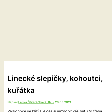
Linecké slepičky, kohoutci,
kuřátka
Napsal
Lenka Štveráčková, Bc.
/
26.03.2021
Velikonoce se blíží a je čas si vyzdobit váš byt. Co třeba