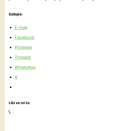
Sdílejte:
E-mail
Facebook
Pinterest
Threads
WhatsApp
X
Líbí se mi to:
Načítání…