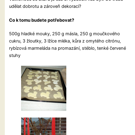
udělat dobrotu a zároveň dekoraci?
Co k tomu budete potřebovat?
500g hladké mouky, 250 g másla, 250 g moučkového
cukru, 3 žloutky, 3 lžíce mléka, kůra z omytého citrónu,
rybízová marmeláda na promazání, stéblo, tenké červené
stuhy