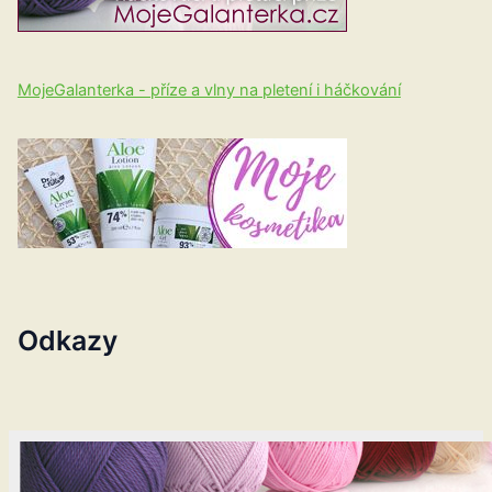
MojeGalanterka - příze a vlny na pletení i háčkování
Odkazy