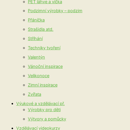
PET láhve a víčka
Podzimní výrobky – podzim
Přáníčka
Strašidla atd.
Stříhání
Techniky tvoření
Valentýn
Vánoční inspirace
Velikonoce
Zimní inspirace
Zvířata
Výukové a vzdělávací př.
Výrobky pro děti
Výtvory a pomůcky
Vzdělávací videokurzy