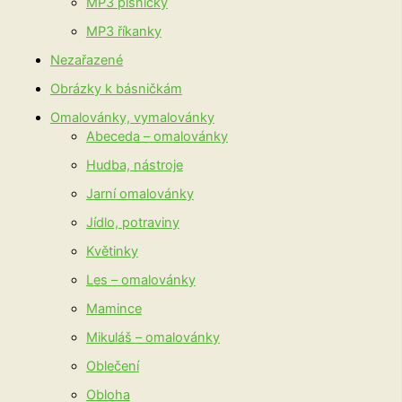
MP3 písničky
MP3 říkanky
Nezařazené
Obrázky k básničkám
Omalovánky, vymalovánky
Abeceda – omalovánky
Hudba, nástroje
Jarní omalovánky
Jídlo, potraviny
Květinky
Les – omalovánky
Mamince
Mikuláš – omalovánky
Oblečení
Obloha