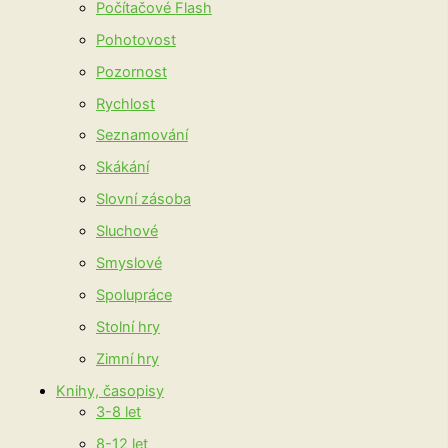
Počítačové Flash
Pohotovost
Pozornost
Rychlost
Seznamování
Skákání
Slovní zásoba
Sluchové
Smyslové
Spolupráce
Stolní hry
Zimní hry
Knihy, časopisy
3-8 let
8-12 let