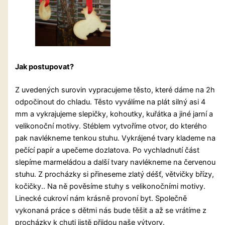
Jak postupovat?
Z uvedených surovin vypracujeme těsto, které dáme na 2h
odpočinout do chladu. Těsto vyválíme na plát silný asi 4
mm a vykrajujeme slepičky, kohoutky, kuřátka a jiné jarní a
velikonoční motivy. Stéblem vytvoříme otvor, do kterého
pak navlékneme tenkou stuhu. Vykrájené tvary klademe na
pečící papír a upečeme dozlatova. Po vychladnutí část
slepíme marmeládou a další tvary navlékneme na červenou
stuhu. Z procházky si přineseme zlatý déšť, větvičky břízy,
kočičky.. Na ně pověsíme stuhy s velikonočními motivy.
Linecké cukroví nám krásně provoní byt. Společně
vykonaná práce s dětmi nás bude těšit a až se vrátíme z
procházky k chuti jistě přijdou naše výtvory.