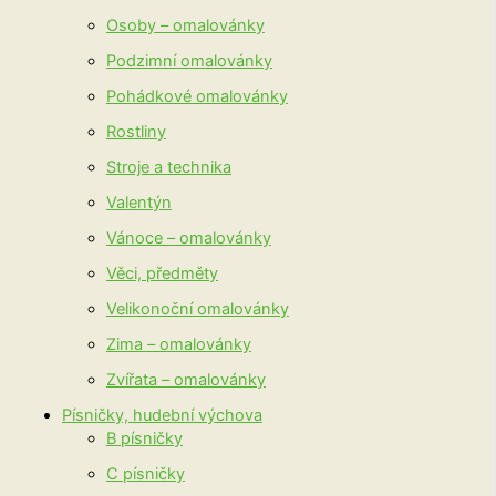
Osoby – omalovánky
Podzimní omalovánky
Pohádkové omalovánky
Rostliny
Stroje a technika
Valentýn
Vánoce – omalovánky
Věci, předměty
Velikonoční omalovánky
Zima – omalovánky
Zvířata – omalovánky
Písničky, hudební výchova
B písničky
C písničky