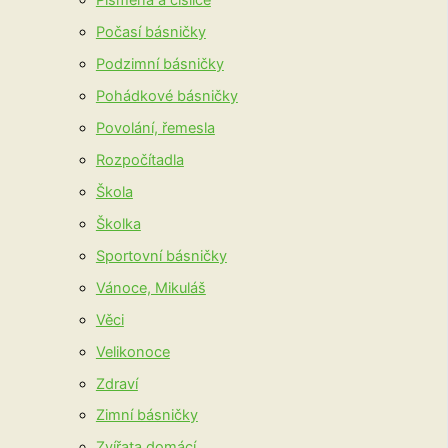
Písmena a číslice
Počasí básničky
Podzimní básničky
Pohádkové básničky
Povolání, řemesla
Rozpočítadla
Škola
Školka
Sportovní básničky
Vánoce, Mikuláš
Věci
Velikonoce
Zdraví
Zimní básničky
Zvířata domácí