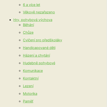
6 a více let
Věkově nezařazeno
Hry, pohybová výchova
Běhání
Chůze
Cvičení pro předškoláky
Handicapované děti
Házení a chytání
Hudebně pohybové
Komunikace
Kontaktní
Lezení
Motorika
Paměť