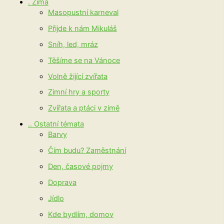
. Zima
Masopustní karneval
Přijde k nám Mikuláš
Sníh, led, mráz
Těšíme se na Vánoce
Volně žijící zvířata
Zimní hry a sporty
Zvířata a ptáci v zimě
.. Ostatní témata
Barvy
Čím budu? Zaměstnání
Den, časové pojmy
Doprava
Jídlo
Kde bydlím, domov