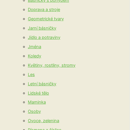
Básničky s pohybem
Doprava a stroje
Geometrické tvary
Jarní básničky
Jídlo a potraviny
Jména
Koledy
Květiny, rostliny, stromy
Les
Letní básničky
Lidské tělo
Maminka
Osoby
Ovoce, zelenina