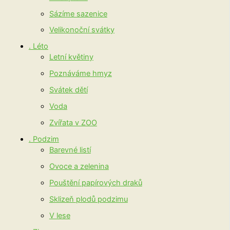
Sázíme sazenice
Velikonoční svátky
. Léto
Letní květiny
Poznáváme hmyz
Svátek dětí
Voda
Zvířata v ZOO
. Podzim
Barevné listí
Ovoce a zelenina
Pouštění papírových draků
Sklizeň plodů podzimu
V lese