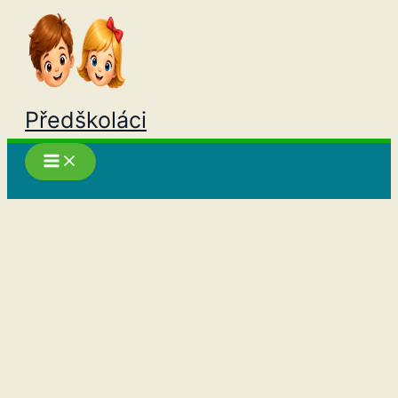
Přeskočit
na
obsah
Předškoláci
Hledat