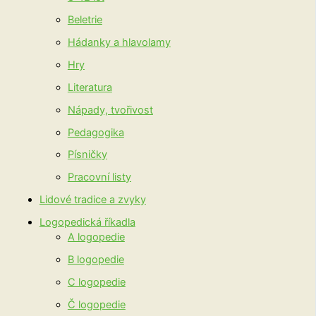
Beletrie
Hádanky a hlavolamy
Hry
Literatura
Nápady, tvořivost
Pedagogika
Písničky
Pracovní listy
Lidové tradice a zvyky
Logopedická říkadla
A logopedie
B logopedie
C logopedie
Č logopedie