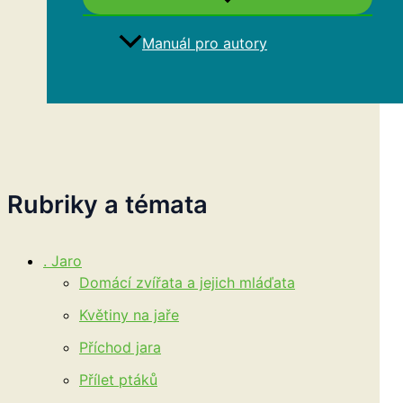
Manuál pro autory
Hledat
Rubriky a témata
. Jaro
Domácí zvířata a jejich mláďata
Květiny na jaře
Příchod jara
Přílet ptáků