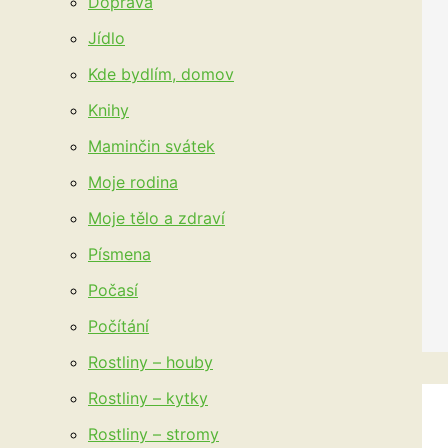
Doprava
Jídlo
Kde bydlím, domov
Knihy
Maminčin svátek
Moje rodina
Moje tělo a zdraví
Písmena
Počasí
Počítání
Rostliny – houby
Rostliny – kytky
Rostliny – stromy