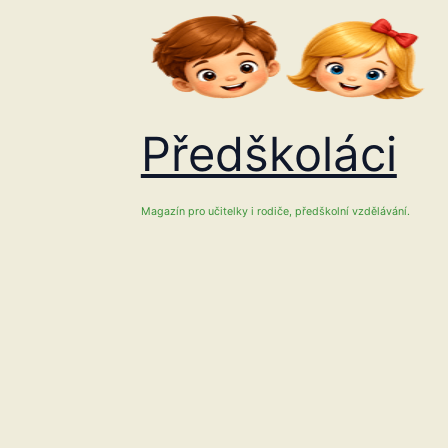
Přeskočit
na
obsah
Předškoláci
Magazín pro učitelky i rodiče, předškolní vzdělávání.