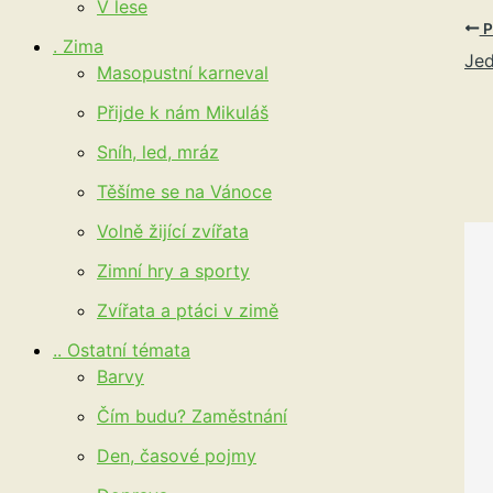
V lese
P
. Zima
Jed
Masopustní karneval
Přijde k nám Mikuláš
Sníh, led, mráz
Těšíme se na Vánoce
Volně žijící zvířata
Zimní hry a sporty
Zvířata a ptáci v zimě
.. Ostatní témata
Barvy
Čím budu? Zaměstnání
Den, časové pojmy