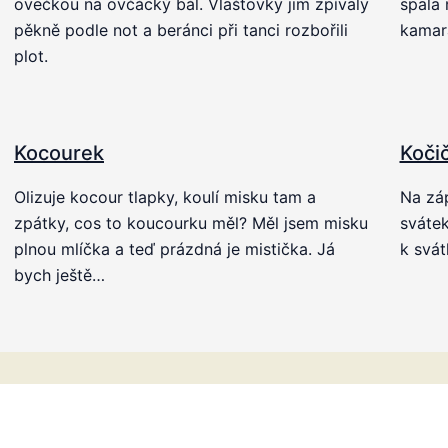
ovečkou na ovčácký bál. Vlaštovky jim zpívaly
spala 
pěkně podle not a beránci při tanci rozbořili
kamará
plot.
Kocourek
Koči
Olizuje kocour tlapky, koulí misku tam a
Na záp
zpátky, cos to koucourku měl? Měl jsem misku
svátek
plnou mlíčka a teď prázdná je mistička. Já
k svát
bych ještě…