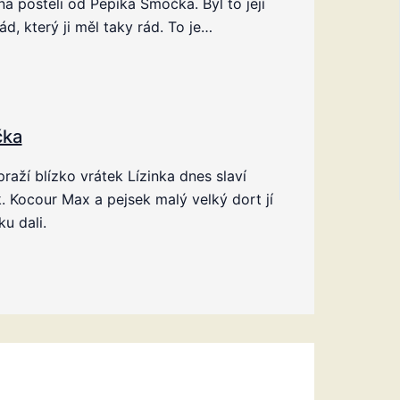
na posteli od Pepíka Smočka. Byl to její
d, který ji měl taky rád. To je…
čka
raží blízko vrátek Lízinka dnes slaví
. Kocour Max a pejsek malý velký dort jí
ku dali.