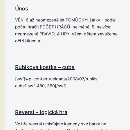
Únos
VĚK: 6 až neomezeně let POMŮCKY: šátky – podle
počtu hráčů POČET HRÁČŮ: nejméně: 5, nejvíce:
neomezeně PRAVIDLA HRY: Všem dětem zavážeme
oči šátkem a…
Rubikova kostka – cube
[swf]wp-content/uploads/2008/07/rubiks-
cube1.swf, 480, 360[/swf]
Reversi – logická hra
Ve hře reversi umisťujete kameny své barvy na