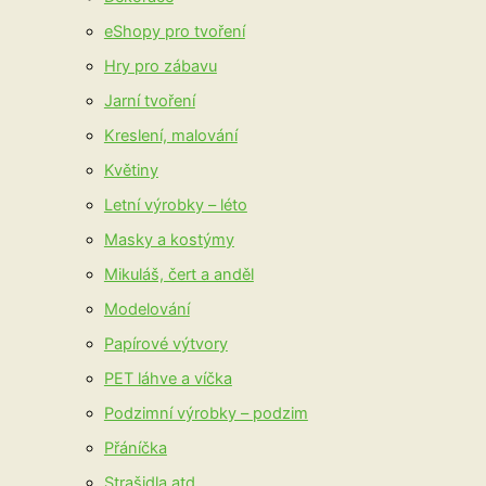
eShopy pro tvoření
Hry pro zábavu
Jarní tvoření
Kreslení, malování
Květiny
Letní výrobky – léto
Masky a kostýmy
Mikuláš, čert a anděl
Modelování
Papírové výtvory
PET láhve a víčka
Podzimní výrobky – podzim
Přáníčka
Strašidla atd.