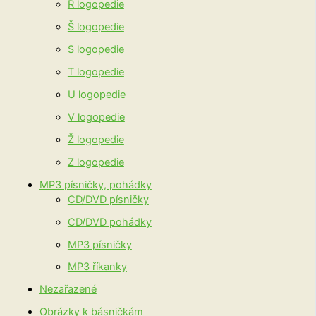
R logopedie
Š logopedie
S logopedie
T logopedie
U logopedie
V logopedie
Ž logopedie
Z logopedie
MP3 písničky, pohádky
CD/DVD písničky
CD/DVD pohádky
MP3 písničky
MP3 říkanky
Nezařazené
Obrázky k básničkám