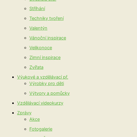
Stříhání
Techniky tvoření
Valentýn
Vánoční inspirace
Velikonoce
Zimní inspirace
Zvířata
Výukové a vzdělávací př.
Výrobky pro děti
Výtvory a pomůcky
Vzdělávací videokurzy
Zprávy
Akce
Fotogalerie