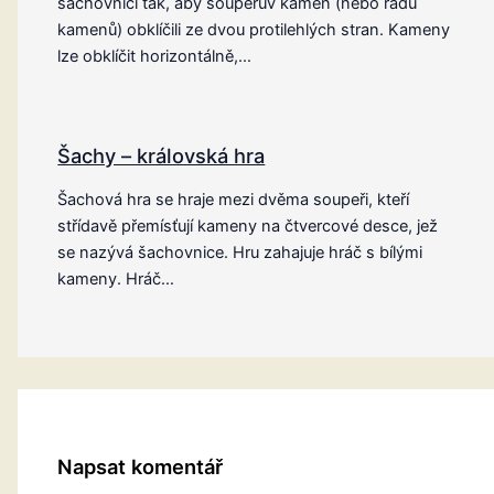
šachovnici tak, aby soupeřův kámen (nebo řadu
kamenů) obklíčili ze dvou protilehlých stran. Kameny
lze obklíčit horizontálně,…
Šachy – královská hra
Šachová hra se hraje mezi dvěma soupeři, kteří
střídavě přemísťují kameny na čtvercové desce, jež
se nazývá šachovnice. Hru zahajuje hráč s bílými
kameny. Hráč…
Napsat komentář