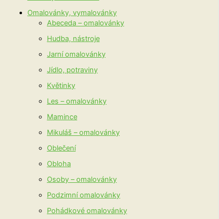
Omalovánky, vymalovánky
Abeceda – omalovánky
Hudba, nástroje
Jarní omalovánky
Jídlo, potraviny
Květinky
Les – omalovánky
Mamince
Mikuláš – omalovánky
Oblečení
Obloha
Osoby – omalovánky
Podzimní omalovánky
Pohádkové omalovánky