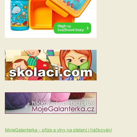
MojeGalanterka - příze a vlny na pletení i háčkování