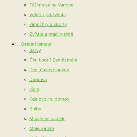
Těšíme se na Vánoce
Volně žijící zvířata
Zimní hry a sporty
Zvířata a ptáci v zimě
.. Ostatní témata
Barvy
Čím budu? Zaměstnání
Den, časové pojmy
Doprava
Jídlo
Kde bydlím, domov
Knihy
Maminčin svátek
Moje rodina