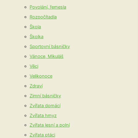
Povolání, řemesla
Rozpočítadla
Škola
Školka
Sportovní básničky
Vánoce, Mikuláš
Věci
Velikonoce
Zdraví
Zimní básničky
Zvířata domácí
Zvířata hmyz
Zvířata lesní a polní
Zvířata ptáci