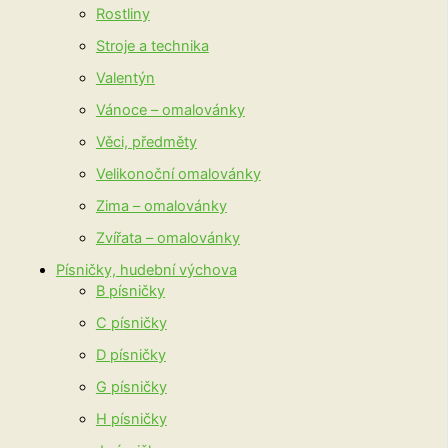
Rostliny
Stroje a technika
Valentýn
Vánoce – omalovánky
Věci, předměty
Velikonoční omalovánky
Zima – omalovánky
Zvířata – omalovánky
Písničky, hudební výchova
B písničky
C písničky
D písničky
G písničky
H písničky