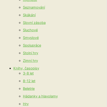
Seznamování
Skákání
Slovní zásoba
Sluchové
Smyslové
Spolupráce
Stolní hry
Zimní hry
Knihy, časopisy
3-8 let
8-12 let
Beletrie
Hádanky a hlavolamy
Hry