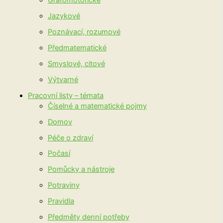
Grafomotorické
Jazykové
Poznávací, rozumové
Předmatematické
Smyslové, citové
Výtvarné
Pracovní listy – témata
Číselné a matematické pojmy
Domov
Péče o zdraví
Počasí
Pomůcky a nástroje
Potraviny
Pravidla
Předměty denní potřeby