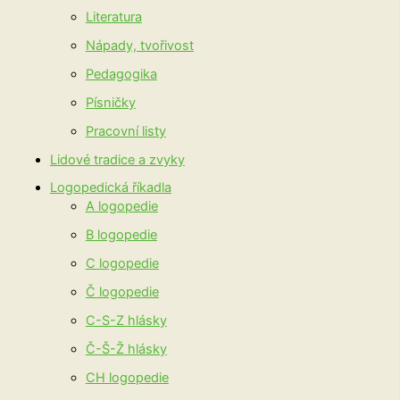
Literatura
Nápady, tvořivost
Pedagogika
Písničky
Pracovní listy
Lidové tradice a zvyky
Logopedická říkadla
A logopedie
B logopedie
C logopedie
Č logopedie
C-S-Z hlásky
Č-Š-Ž hlásky
CH logopedie