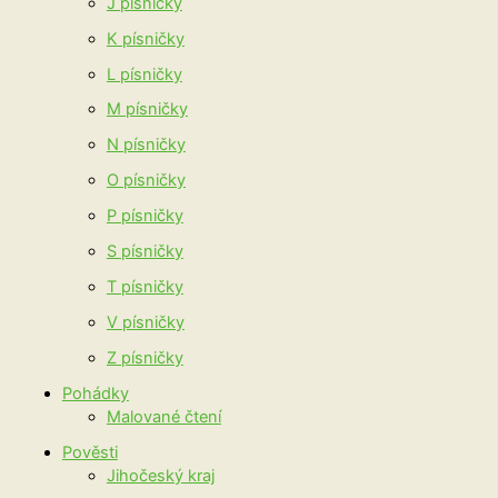
J písničky
K písničky
L písničky
M písničky
N písničky
O písničky
P písničky
S písničky
T písničky
V písničky
Z písničky
Pohádky
Malované čtení
Pověsti
Jihočeský kraj