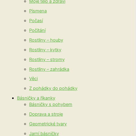
Moje tělo a zdraví
Písmena
Počasí
Počítání
Rostliny – houby
Rostliny – kytky
Rostliny – stromy
Rostliny – zahrádka
Věci
Z pohádky do pohádky
Básničky a říkanky
Básničky s pohybem
Doprava a stroje
Geometrické tvary
Jarní básničky