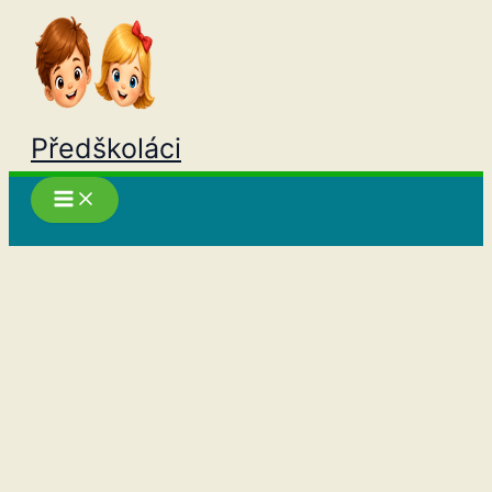
Přeskočit
na
obsah
Předškoláci
Hledat