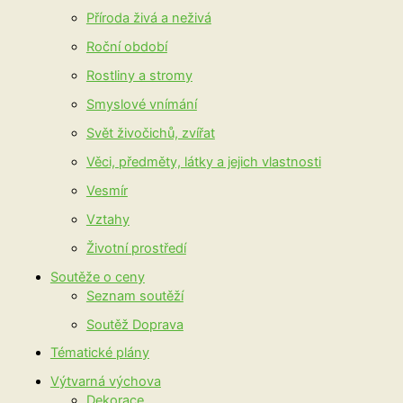
Příroda živá a neživá
Roční období
Rostliny a stromy
Smyslové vnímání
Svět živočichů, zvířat
Věci, předměty, látky a jejich vlastnosti
Vesmír
Vztahy
Životní prostředí
Soutěže o ceny
Seznam soutěží
Soutěž Doprava
Tématické plány
Výtvarná výchova
Dekorace