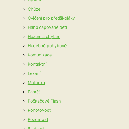
Chůze
Cvičení pro předškoláky
Handicapované děti
Házení a chytání
Hudebně pohybové
Komunikace
Kontaktní
Lezení
Motorika
Paměť
Počítačové Flash
Pohotovost
Pozornost
Rychlost