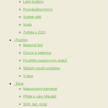
Letní květiny
Poznáváme hmyz
Svátek dětí
Voda
Zvířata v ZOO
. Podzim
Barevné listí
Ovoce a zelenina
Pouštění papírových draků
Sklizeň plodů podzimu
V lese
. Zima
Masopustní karneval
Přijde k nám Mikuláš
Sníh, led, mráz