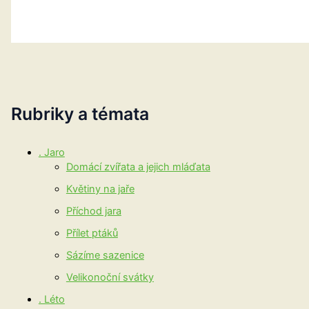
Rubriky a témata
. Jaro
Domácí zvířata a jejich mláďata
Květiny na jaře
Příchod jara
Přílet ptáků
Sázíme sazenice
Velikonoční svátky
. Léto