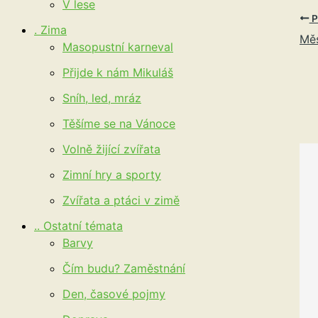
V lese
P
. Zima
Měs
Masopustní karneval
Přijde k nám Mikuláš
Sníh, led, mráz
Těšíme se na Vánoce
Volně žijící zvířata
Zimní hry a sporty
Zvířata a ptáci v zimě
.. Ostatní témata
Barvy
Čím budu? Zaměstnání
Den, časové pojmy