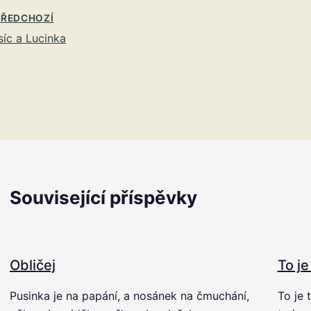
ŘEDCHOZÍ
íc a Lucinka
Související příspěvky
Obličej
To je
Pusinka je na papání, a nosánek na čmuchání,
To je 