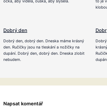
očka, aby viděla, ouška, aby slyšela.
to je 
klobo
Dobrý den
Dobr
Dobrý den, dobrý den. Dneska máme krásný
Dobrý
den. Ručičky jsou na tleskání a nožičky na
krásný
dupání. Dobrý den, dobrý den. Dneska zlobit
Ručičk
nebudem.
dupán
Napsat komentář