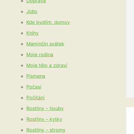
Doprava
Jídlo
Kde bydlím, domov
Knihy
Maminčin svátek
Moje rodina
Moje tělo a zdraví
Písmena
Počasí
Počítání
Rostliny – houby
Rostliny – kytky
Rostliny – stromy