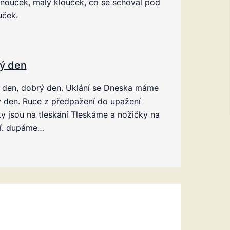
vnouček, malý klouček, co se schoval pod
uček.
ý den
 den, dobrý den. Uklání se Dneska máme
 den. Ruce z předpažení do upažení
y jsou na tleskání Tleskáme a nožičky na
í. dupáme…