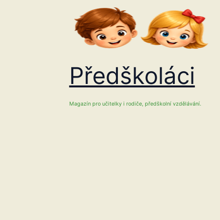
Přeskočit
na
obsah
Předškoláci
Magazín pro učitelky i rodiče, předškolní vzdělávání.