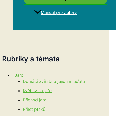
Manuál pro autory
Hledat
Rubriky a témata
. Jaro
Domácí zvířata a jejich mláďata
Květiny na jaře
Příchod jara
Přílet ptáků