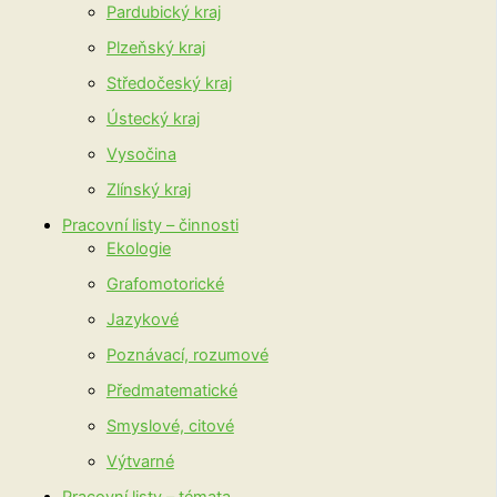
Pardubický kraj
Plzeňský kraj
Středočeský kraj
Ústecký kraj
Vysočina
Zlínský kraj
Pracovní listy – činnosti
Ekologie
Grafomotorické
Jazykové
Poznávací, rozumové
Předmatematické
Smyslové, citové
Výtvarné
Pracovní listy – témata