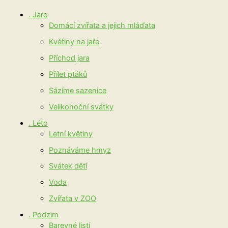
. Jaro
Domácí zvířata a jejich mláďata
Květiny na jaře
Příchod jara
Přílet ptáků
Sázíme sazenice
Velikonoční svátky
. Léto
Letní květiny
Poznáváme hmyz
Svátek dětí
Voda
Zvířata v ZOO
. Podzim
Barevné listí