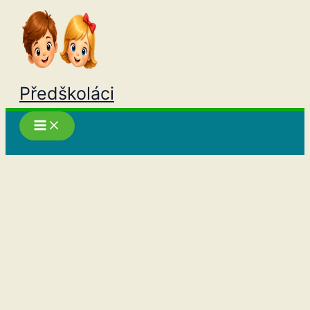
Přeskočit
na
obsah
Předškoláci
Hledat