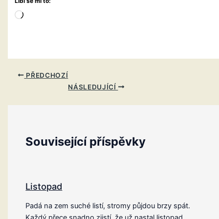
Líbí se mi to:
Načítání…
PŘEDCHOZÍ
NÁSLEDUJÍCÍ
Související příspěvky
Listopad
Padá na zem suché listí, stromy půjdou brzy spát.
Každý přece snadno zjistí, že už nastal listopad.