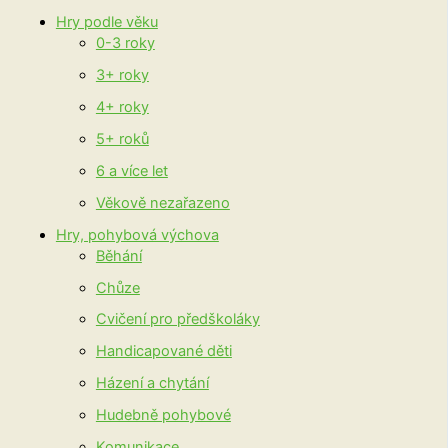
Hry podle věku
0-3 roky
3+ roky
4+ roky
5+ roků
6 a více let
Věkově nezařazeno
Hry, pohybová výchova
Běhání
Chůze
Cvičení pro předškoláky
Handicapované děti
Házení a chytání
Hudebně pohybové
Komunikace