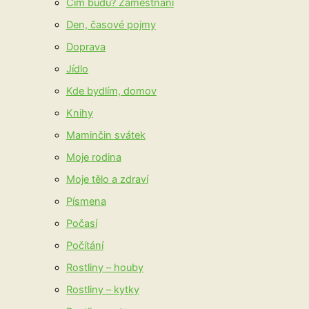
Čím budu? Zaměstnání
Den, časové pojmy
Doprava
Jídlo
Kde bydlím, domov
Knihy
Maminčin svátek
Moje rodina
Moje tělo a zdraví
Písmena
Počasí
Počítání
Rostliny – houby
Rostliny – kytky