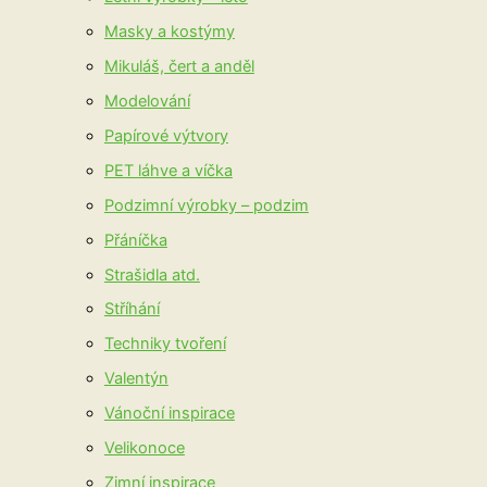
Masky a kostýmy
Mikuláš, čert a anděl
Modelování
Papírové výtvory
PET láhve a víčka
Podzimní výrobky – podzim
Přáníčka
Strašidla atd.
Stříhání
Techniky tvoření
Valentýn
Vánoční inspirace
Velikonoce
Zimní inspirace