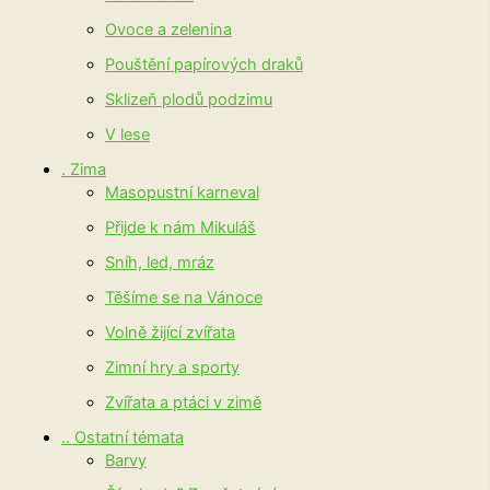
Ovoce a zelenina
Pouštění papírových draků
Sklizeň plodů podzimu
V lese
. Zima
Masopustní karneval
Přijde k nám Mikuláš
Sníh, led, mráz
Těšíme se na Vánoce
Volně žijící zvířata
Zimní hry a sporty
Zvířata a ptáci v zimě
.. Ostatní témata
Barvy