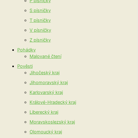
P písničky
S písničky
T písničky
V písničky
Z písničky
Pohádky
Malované čtení
Pověsti
Jihočeský kraj
Jihomoravský kraj
Karlovarský kraj
Králové-Hradecký kraj
Liberecký kraj
Moravskoslezský kraj
Olomoucký kraj