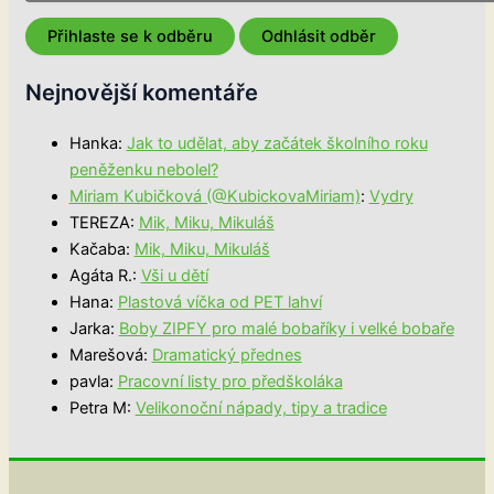
Nejnovější komentáře
Hanka
:
Jak to udělat, aby začátek školního roku
peněženku nebolel?
Miriam Kubičková (@KubickovaMiriam)
:
Vydry
TEREZA
:
Mik, Miku, Mikuláš
Kačaba
:
Mik, Miku, Mikuláš
Agáta R.
:
Vši u dětí
Hana
:
Plastová víčka od PET lahví
Jarka
:
Boby ZIPFY pro malé bobaříky i velké bobaře
Marešová
:
Dramatický přednes
pavla
:
Pracovní listy pro předškoláka
Petra M
:
Velikonoční nápady, tipy a tradice