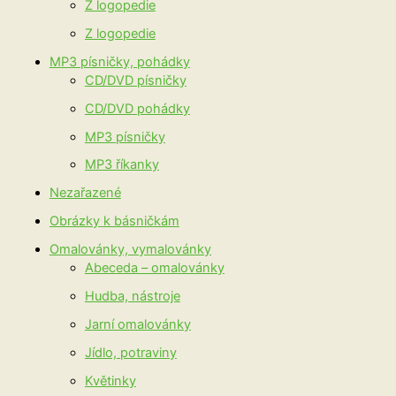
Ž logopedie
Z logopedie
MP3 písničky, pohádky
CD/DVD písničky
CD/DVD pohádky
MP3 písničky
MP3 říkanky
Nezařazené
Obrázky k básničkám
Omalovánky, vymalovánky
Abeceda – omalovánky
Hudba, nástroje
Jarní omalovánky
Jídlo, potraviny
Květinky