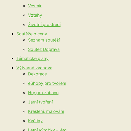
Vesmír
Vztahy
Životní prostředí
Soutěže o ceny
Seznam soutěží
Soutěž Doprava
Tématické plány
Výtvarná výchova
Dekorace
eShopy pro tvoření
Hry pro zábavu
Jarní tvoření
Kreslení, malování
Květiny
Letní výrobky – léto