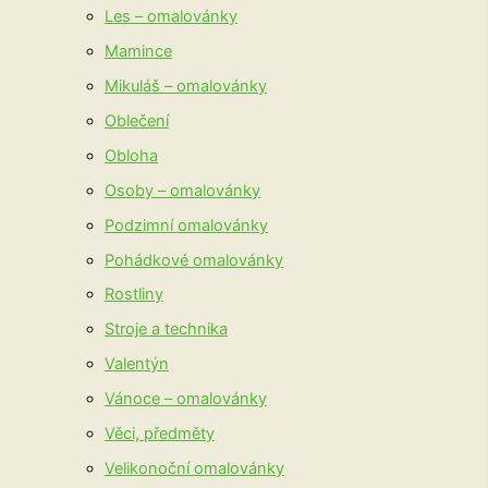
Les – omalovánky
Mamince
Mikuláš – omalovánky
Oblečení
Obloha
Osoby – omalovánky
Podzimní omalovánky
Pohádkové omalovánky
Rostliny
Stroje a technika
Valentýn
Vánoce – omalovánky
Věci, předměty
Velikonoční omalovánky