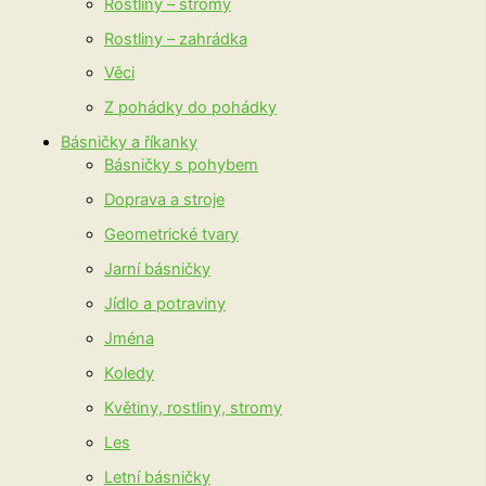
Rostliny – stromy
Rostliny – zahrádka
Věci
Z pohádky do pohádky
Básničky a říkanky
Básničky s pohybem
Doprava a stroje
Geometrické tvary
Jarní básničky
Jídlo a potraviny
Jména
Koledy
Květiny, rostliny, stromy
Les
Letní básničky