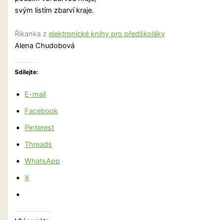
svým listím zbarví kraje.
Říkanka z
elektronické knihy pro předškoláky
Alena Chudobová
Sdílejte:
E-mail
Facebook
Pinterest
Threads
WhatsApp
X