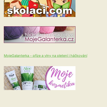
MojeGalanterka - příze a vlny na pletení i háčkování