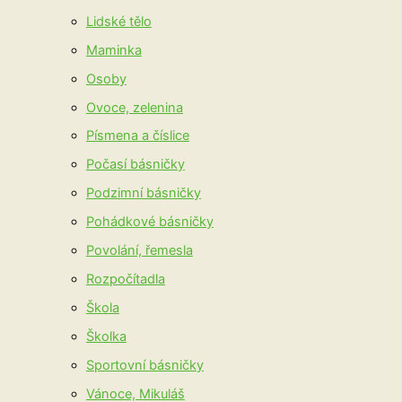
Lidské tělo
Maminka
Osoby
Ovoce, zelenina
Písmena a číslice
Počasí básničky
Podzimní básničky
Pohádkové básničky
Povolání, řemesla
Rozpočítadla
Škola
Školka
Sportovní básničky
Vánoce, Mikuláš