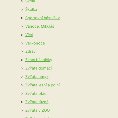
Škola
Školka
Sportovní básničky
Vánoce, Mikuláš
Věci
Velikonoce
Zdraví
Zimní básničky
Zvířata domácí
Zvířata hmyz
Zvířata lesní a polní
Zvířata ptáci
Zvířata různá
Zvířata v ZOO