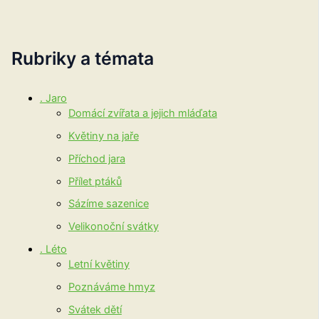
Rubriky a témata
. Jaro
Domácí zvířata a jejich mláďata
Květiny na jaře
Příchod jara
Přílet ptáků
Sázíme sazenice
Velikonoční svátky
. Léto
Letní květiny
Poznáváme hmyz
Svátek dětí