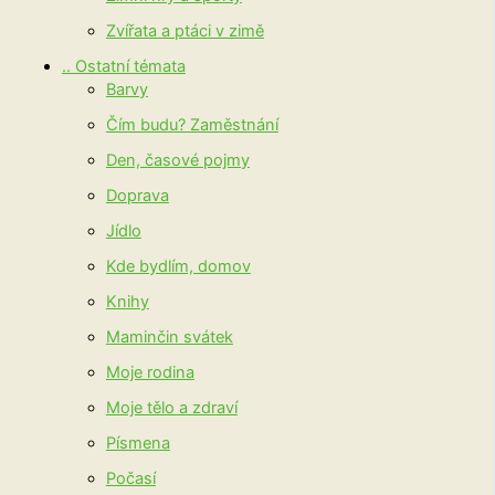
Zvířata a ptáci v zimě
.. Ostatní témata
Barvy
Čím budu? Zaměstnání
Den, časové pojmy
Doprava
Jídlo
Kde bydlím, domov
Knihy
Maminčin svátek
Moje rodina
Moje tělo a zdraví
Písmena
Počasí