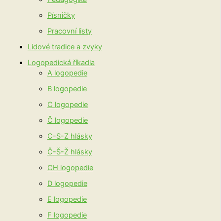
Písničky
Pracovní listy
Lidové tradice a zvyky
Logopedická říkadla
A logopedie
B logopedie
C logopedie
Č logopedie
C-S-Z hlásky
Č-Š-Ž hlásky
CH logopedie
D logopedie
E logopedie
F logopedie