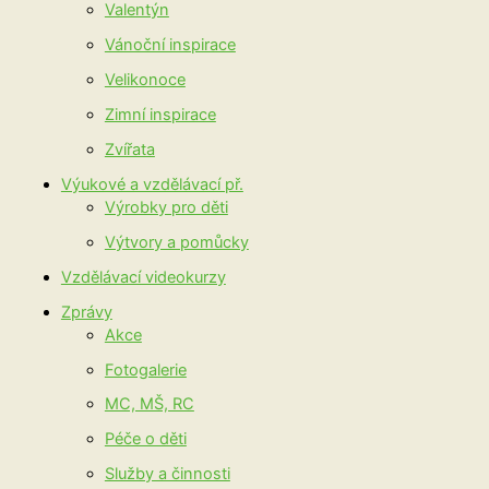
Valentýn
Vánoční inspirace
Velikonoce
Zimní inspirace
Zvířata
Výukové a vzdělávací př.
Výrobky pro děti
Výtvory a pomůcky
Vzdělávací videokurzy
Zprávy
Akce
Fotogalerie
MC, MŠ, RC
Péče o děti
Služby a činnosti