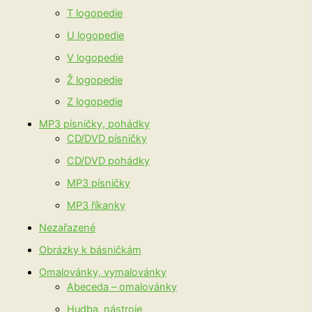
T logopedie
U logopedie
V logopedie
Ž logopedie
Z logopedie
MP3 písničky, pohádky
CD/DVD písničky
CD/DVD pohádky
MP3 písničky
MP3 říkanky
Nezařazené
Obrázky k básničkám
Omalovánky, vymalovánky
Abeceda – omalovánky
Hudba, nástroje