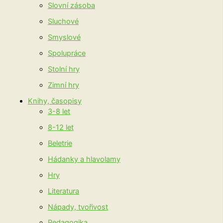
Slovní zásoba
Sluchové
Smyslové
Spolupráce
Stolní hry
Zimní hry
Knihy, časopisy
3-8 let
8-12 let
Beletrie
Hádanky a hlavolamy
Hry
Literatura
Nápady, tvořivost
Pedagogika