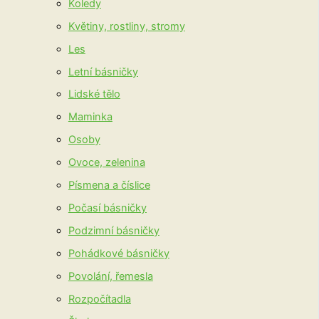
Koledy
Květiny, rostliny, stromy
Les
Letní básničky
Lidské tělo
Maminka
Osoby
Ovoce, zelenina
Písmena a číslice
Počasí básničky
Podzimní básničky
Pohádkové básničky
Povolání, řemesla
Rozpočítadla