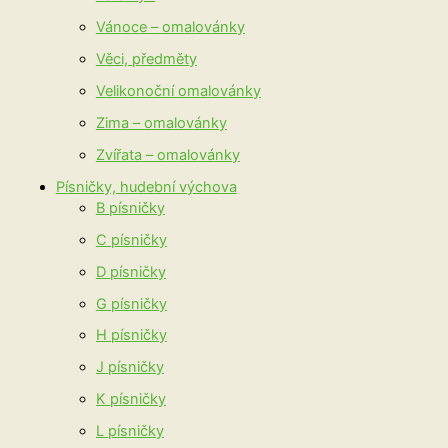
Vánoce – omalovánky
Věci, předměty
Velikonoční omalovánky
Zima – omalovánky
Zvířata – omalovánky
Písničky, hudební výchova
B písničky
C písničky
D písničky
G písničky
H písničky
J písničky
K písničky
L písničky