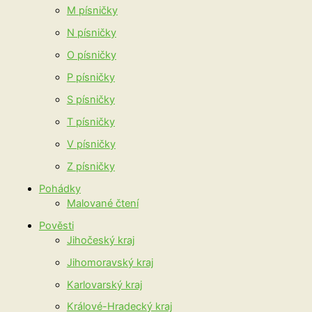
M písničky
N písničky
O písničky
P písničky
S písničky
T písničky
V písničky
Z písničky
Pohádky
Malované čtení
Pověsti
Jihočeský kraj
Jihomoravský kraj
Karlovarský kraj
Králové-Hradecký kraj