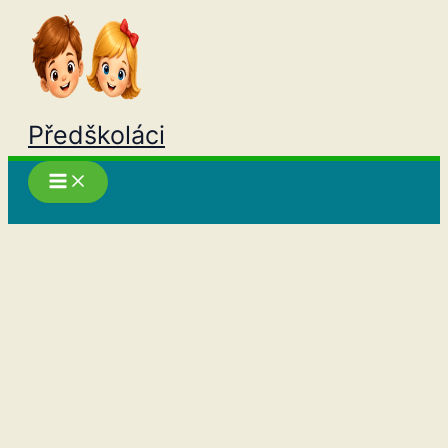
Přeskočit
na
obsah
Předškoláci
Hledat