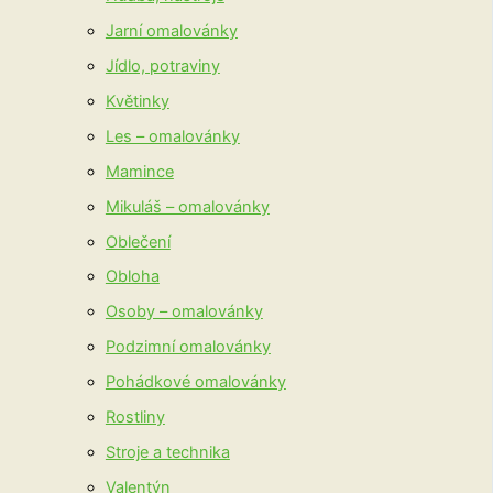
Jarní omalovánky
Jídlo, potraviny
Květinky
Les – omalovánky
Mamince
Mikuláš – omalovánky
Oblečení
Obloha
Osoby – omalovánky
Podzimní omalovánky
Pohádkové omalovánky
Rostliny
Stroje a technika
Valentýn