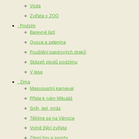
Voda
Zvířata v ZOO
. Podzim
Barevné listí
Ovoce a zelenina
Pouštění papírových draků
Sklizeň plodů podzimu
V lese
. Zima
Masopustní karneval
Přijde k nám Mikuláš
Sníh, led, mráz
Těšíme se na Vánoce
Volně žijící zvířata
Zimní hry a sporty