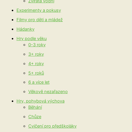
Zvířata vodní
Experimenty a pokusy
Filmy pro děti a mládež
Hádanky
Hry podle věku
0-3 roky
3+ roky
4+ roky
5+ roků
6 a více let
Věkově nezařazeno
Hry, pohybová výchova
Běhání
Chůze
Cvičení pro předškoláky