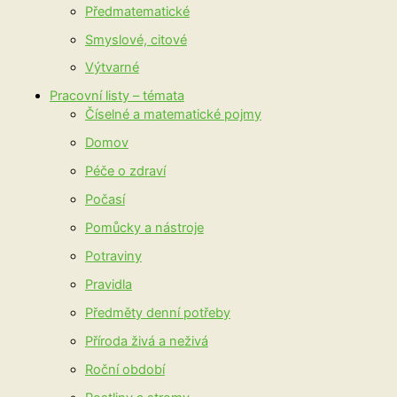
Předmatematické
Smyslové, citové
Výtvarné
Pracovní listy – témata
Číselné a matematické pojmy
Domov
Péče o zdraví
Počasí
Pomůcky a nástroje
Potraviny
Pravidla
Předměty denní potřeby
Příroda živá a neživá
Roční období