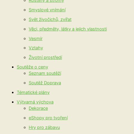
Rostliny a stromy
Smyslové vnímání
Svět živočichů, zvířat
Věci, předměty, látky a jejich vlastnosti
Vesmír
Vztahy
Životní prostředí
Soutěže o ceny
Seznam soutěží
Soutěž Doprava
Tématické plány
Výtvarná výchova
Dekorace
eShopy pro tvoření
Hry pro zábavu