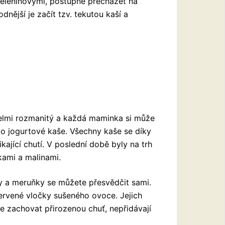
zeleninovými, postupně přecházet na
nější je začít tzv. tekutou kaší a
velmi rozmanitý a každá maminka si může
 po jogurtové kaše. Všechny kaše se díky
ající chutí. V poslední době byly na trh
kami a malinami.
y a meruňky se můžete přesvědčit sami.
červené vločky sušeného ovoce. Jejich
 zachovat přirozenou chuť, nepřidávají