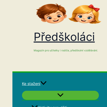
Přeskočit
na
obsah
Předškoláci
Magazín pro učitelky i rodiče, předškolní vzdělávání.
Ke stažení