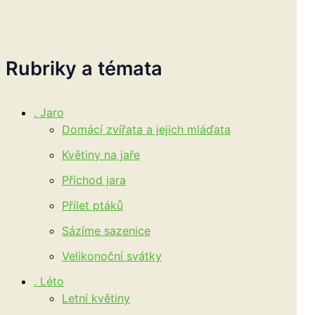
Rubriky a témata
. Jaro
Domácí zvířata a jejich mláďata
Květiny na jaře
Příchod jara
Přílet ptáků
Sázíme sazenice
Velikonoční svátky
. Léto
Letní květiny