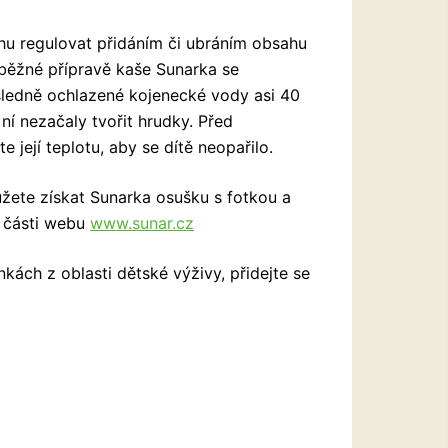
hu regulovat přidáním či ubráním obsahu
i běžné přípravě kaše Sunarka se
sledně ochlazené kojenecké vody asi 40
ní nezačaly tvořit hrudky. Před
 její teplotu, aby se dítě neopařilo.
ůžete získat Sunarka osušku s fotkou a
í části webu
www.sunar.cz
kách z oblasti dětské výživy, přidejte se