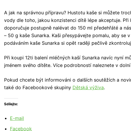
A jak na správnou přípravu? Hustotu kaše si můžete troc
vody dle toho, jakou konzistenci dítě lépe akceptuje. Př
doporučuje postupně nalévat do 150 ml předehřáté a ná
– 50 g kaše Sunarka. Kaši přesypávejte pomalu, aby se v 
podáváním kaše Sunarka si opět raději pečlivě zkontrolujte
Při koupi 12ti balení mléčných kaší Sunarka navíc nyní m
jménem svého dítěte. Více podrobností naleznete v doln
Pokud chcete být informováni o dalších soutěžích a novin
také do Facebookové skupiny
Dětská výživa
.
Sdílejte:
E-mail
Facebook