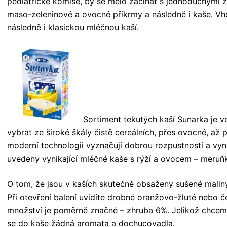
pediatrické komise, by se mělo začínat s jednoduchými 
maso-zeleninové a ovocné příkrmy a následně i kaše. Vhod
následně i klasickou mléčnou kaší.
Sortiment tekutých kaší Sunarka je 
vybrat ze široké škály čistě cereálních, přes ovocné, až
moderní technologii vyznačují dobrou rozpustností a vynik
uvedeny vynikající mléčné kaše s rýží a ovocem – meruň
O tom, že jsou v kaších skutečně obsaženy sušené malin
Při otevření balení uvidíte drobné oranžovo-žluté nebo 
množství je poměrně značné – zhruba 6%. Jelikož chceme
se do kaše žádná aromata a dochucovadla.