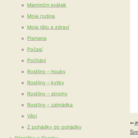
Maminčin svátek
Moje rodina
Moje tělo a zdraví
Písmena
Počasí
Počítání
Rostliny – houby
Rostliny – kytky
Rostliny – stromy
Rostliny – zahrádka
Věci
P
Z pohádky do pohádky
Šim
Básničky a říkanky