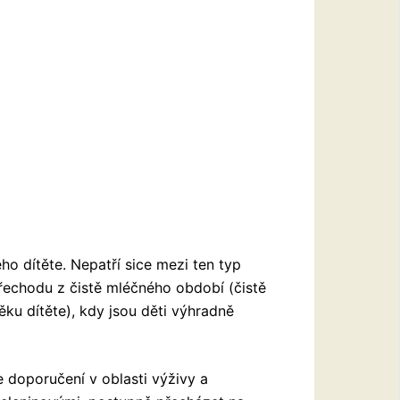
ho dítěte. Nepatří sice mezi ten typ
řechodu z čistě mléčného období (čistě
u dítěte), kdy jsou děti výhradně
e doporučení v oblasti výživy a