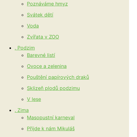
Poznáváme hmyz
Svátek dětí
Voda
Zvířata v ZOO
. Podzim
Barevné listí
Ovoce a zelenina
Pouštění papírových draků
Sklizeň plodů podzimu
V lese
. Zima
Masopustní karneval
Přijde k nám Mikuláš