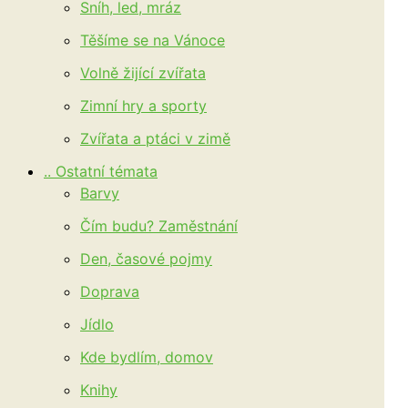
Sníh, led, mráz
Těšíme se na Vánoce
Volně žijící zvířata
Zimní hry a sporty
Zvířata a ptáci v zimě
.. Ostatní témata
Barvy
Čím budu? Zaměstnání
Den, časové pojmy
Doprava
Jídlo
Kde bydlím, domov
Knihy