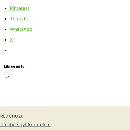
Pinterest
Threads
WhatsApp
X
Líbí se mi to:
Načítání…
ŘEDCHOZÍ
on chce být krotitelem