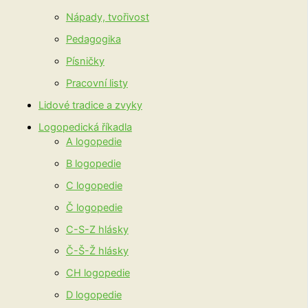
Nápady, tvořivost
Pedagogika
Písničky
Pracovní listy
Lidové tradice a zvyky
Logopedická říkadla
A logopedie
B logopedie
C logopedie
Č logopedie
C-S-Z hlásky
Č-Š-Ž hlásky
CH logopedie
D logopedie