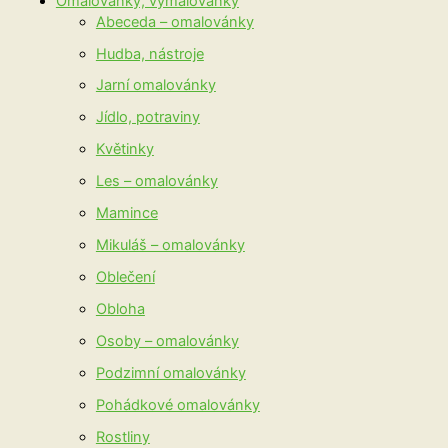
Omalovánky, vymalovánky
Abeceda – omalovánky
Hudba, nástroje
Jarní omalovánky
Jídlo, potraviny
Květinky
Les – omalovánky
Mamince
Mikuláš – omalovánky
Oblečení
Obloha
Osoby – omalovánky
Podzimní omalovánky
Pohádkové omalovánky
Rostliny