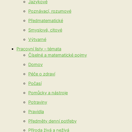
Jazykové
Poznávací, rozumové
Předmatematické
Smyslové, citové
Výtvarné
Pracovní listy – témata
Číselné a matematické pojmy
Domov
Péče o zdraví
Počasí
Pomůcky a nástroje
Potraviny
Pravidla
Předměty denní potřeby
Příroda živá a neživá