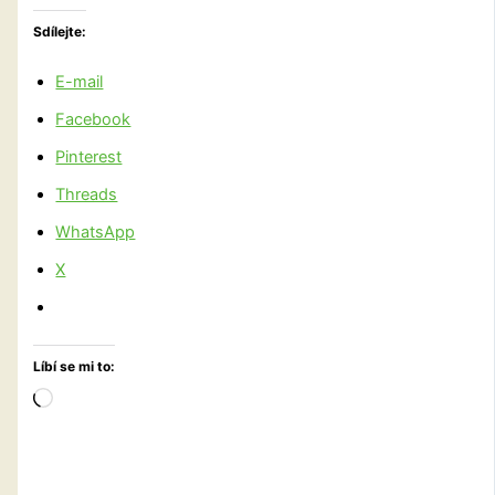
Sdílejte:
E-mail
Facebook
Pinterest
Threads
WhatsApp
X
Líbí se mi to:
Načítání…