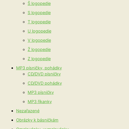
Š logopedie
S logopedie
T logopedie
U logopedie
V logopedie
Ž logopedie
Z logopedie
MP3 písničky, pohádky
CD/DVD písničky
CD/DVD pohádky
MP3 písničky
MP3 říkanky
Nezařazené
Obrázky k básničkám