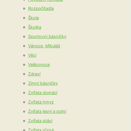
Rozpočítadla
Škola
Školka
Sportovní básničky
Vánoce, Mikuláš
Věci
Velikonoce
Zdraví
Zimní básničky
Zvířata domácí
Zvířata hmyz
Zvířata lesní a polní
Zvířata ptáci
Zvířata různá