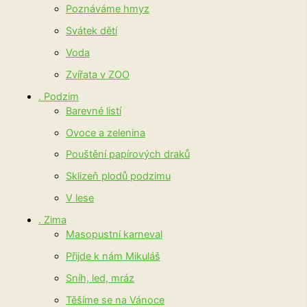
Poznáváme hmyz
Svátek dětí
Voda
Zvířata v ZOO
. Podzim
Barevné listí
Ovoce a zelenina
Pouštění papírových draků
Sklizeň plodů podzimu
V lese
. Zima
Masopustní karneval
Přijde k nám Mikuláš
Sníh, led, mráz
Těšíme se na Vánoce