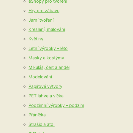
eShopy pro tvoření
Hry pro zábavu
Jarní tvoření
Kreslení, malování
Květiny
Letní výrobky – léto
Masky a kostýmy
Mikuláš, čert a anděl
Modelování
Papírové výtvory
PET láhve a víčka
Podzimní výrobky – podzim
Přáníčka
Strašidla atd.