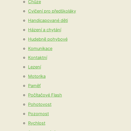
Chůze
Cvičení pro předškoláky
Handicapované děti
Házení a chytání
Hudebně pohybové
Komunikace
Kontaktní
Lezení
Motorika
Paměť
Počítačové Flash
Pohotovost
Pozornost
Rychlost