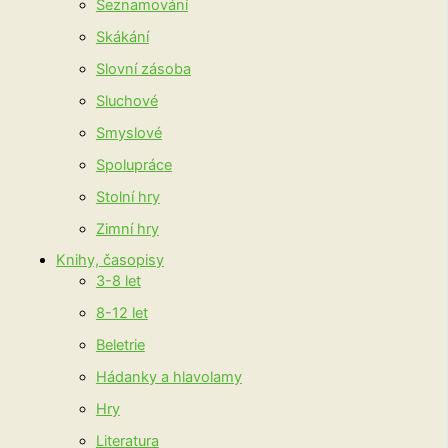
Seznamování
Skákání
Slovní zásoba
Sluchové
Smyslové
Spolupráce
Stolní hry
Zimní hry
Knihy, časopisy
3-8 let
8-12 let
Beletrie
Hádanky a hlavolamy
Hry
Literatura