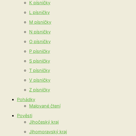
K písničky
L písničky
M písničky
N písničky
O písničky
P písničky
S písničky
T písničky
V písničky
Z písničky
Pohádky
Malované čtení
Pověsti
Jihočeský kraj
Jihomoravský kraj