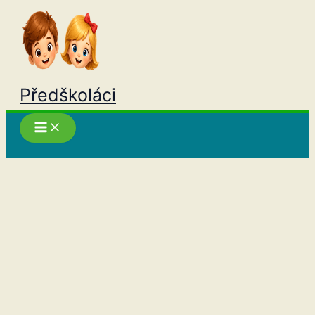
Přeskočit
na
obsah
Předškoláci
Hledat