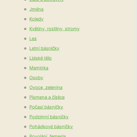
Jména
Koledy
Květiny, rostliny, stromy
Les
Letní básničky
Lidské tělo
Maminka
Osoby
Ovoce, zelenina
Písmena a číslice
Počasí básničky
Podzimní básničky
Pohádkové básničky
Povolání, řemesla