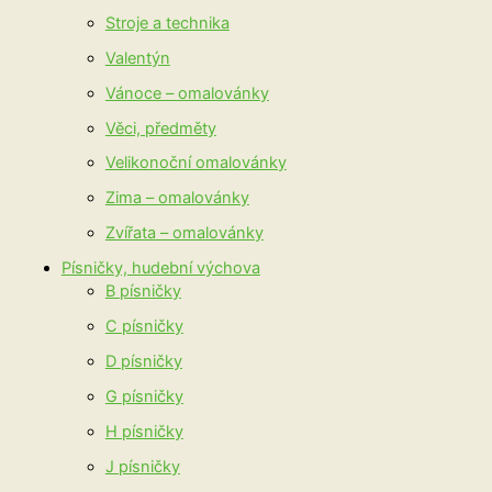
Stroje a technika
Valentýn
Vánoce – omalovánky
Věci, předměty
Velikonoční omalovánky
Zima – omalovánky
Zvířata – omalovánky
Písničky, hudební výchova
B písničky
C písničky
D písničky
G písničky
H písničky
J písničky