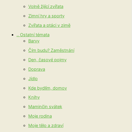
Volně žijící zvířata
Zimní hry a sporty
Zvířata a ptáci v zimě
.. Ostatní témata
Barvy
Čím budu? Zaměstnání
Den, časové pojmy
Doprava
Jídlo
Kde bydlím, domov
Knihy
Maminčin svátek
Moje rodina
Moje tělo a zdraví