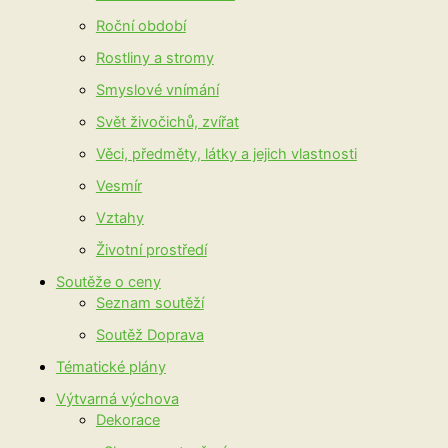
Roční období
Rostliny a stromy
Smyslové vnímání
Svět živočichů, zvířat
Věci, předměty, látky a jejich vlastnosti
Vesmír
Vztahy
Životní prostředí
Soutěže o ceny
Seznam soutěží
Soutěž Doprava
Tématické plány
Výtvarná výchova
Dekorace