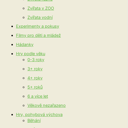
Zvířata v ZOO
Zvířata vodní
Experimenty a pokusy
Filmy pro děti a mládež
Hádanky
Hry podle věku
0-3 roky
3+ roky
4+ roky
5+ roků
6 a více let
Věkově nezařazeno
Hry, pohybová výchova
Běhání