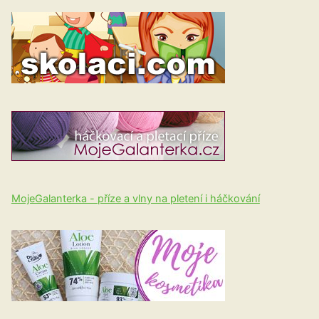
MojeGalanterka - příze a vlny na pletení i háčkování