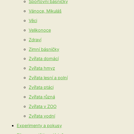
Sportovní básničky
Vánoce, Mikuláš
Věci
Velikonoce
Zdraví
Zimní básničky
Zvířata domácí
Zvířata hmyz
Zvířata lesní a polní
Zvířata ptáci
Zvířata různá
Zvířata v ZOO
Zvířata vodní
Experimenty a pokusy