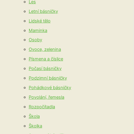
Les
Letní básničky
Lidské tělo
Maminka
Osoby
Ovoce, zelenina
Písmena a číslice
Počasí básničky
Podzimní básničky
Pohádkové básničky
Povolání, řemesla
Rozpočítadla
Škola
Školka