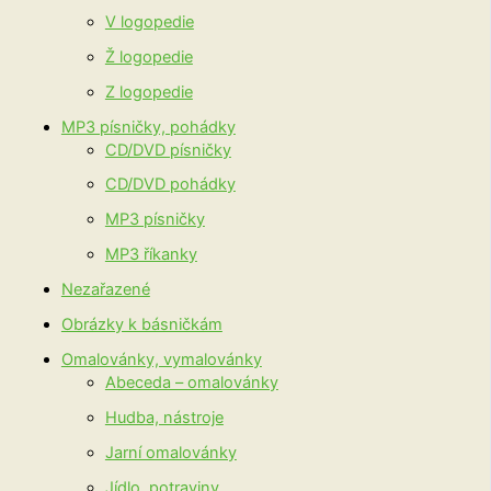
V logopedie
Ž logopedie
Z logopedie
MP3 písničky, pohádky
CD/DVD písničky
CD/DVD pohádky
MP3 písničky
MP3 říkanky
Nezařazené
Obrázky k básničkám
Omalovánky, vymalovánky
Abeceda – omalovánky
Hudba, nástroje
Jarní omalovánky
Jídlo, potraviny