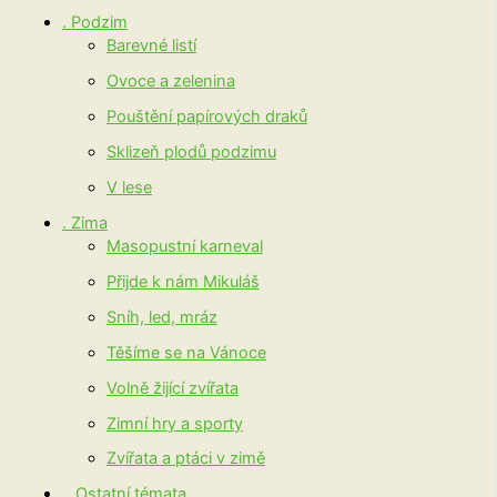
. Podzim
Barevné listí
Ovoce a zelenina
Pouštění papírových draků
Sklizeň plodů podzimu
V lese
. Zima
Masopustní karneval
Přijde k nám Mikuláš
Sníh, led, mráz
Těšíme se na Vánoce
Volně žijící zvířata
Zimní hry a sporty
Zvířata a ptáci v zimě
.. Ostatní témata