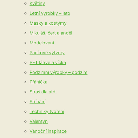
Květiny
Letní výrobky – léto
Masky a kostýmy
Mikuláš, čert a anděl
Modelování
Papírové výtvory
PET láhve a víčka
Podzimní výrobky – podzim
Přáníčka
Strašidla atd.
Stříhání
Techniky tvoření
Valentýn
Vánoční inspirace