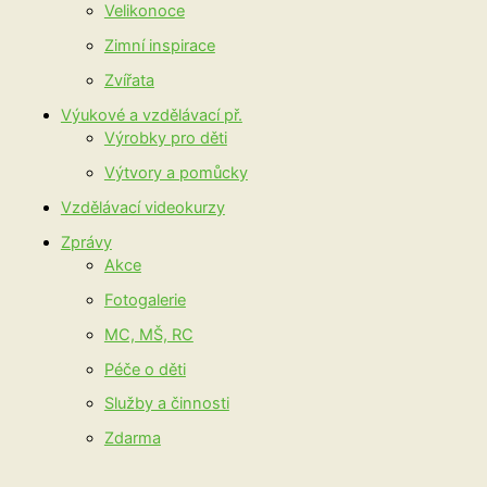
Velikonoce
Zimní inspirace
Zvířata
Výukové a vzdělávací př.
Výrobky pro děti
Výtvory a pomůcky
Vzdělávací videokurzy
Zprávy
Akce
Fotogalerie
MC, MŠ, RC
Péče o děti
Služby a činnosti
Zdarma