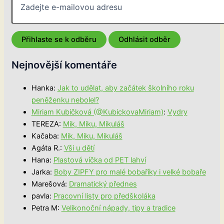
Nejnovější komentáře
Hanka
:
Jak to udělat, aby začátek školního roku
peněženku nebolel?
Miriam Kubičková (@KubickovaMiriam)
:
Vydry
TEREZA
:
Mik, Miku, Mikuláš
Kačaba
:
Mik, Miku, Mikuláš
Agáta R.
:
Vši u dětí
Hana
:
Plastová víčka od PET lahví
Jarka
:
Boby ZIPFY pro malé bobaříky i velké bobaře
Marešová
:
Dramatický přednes
pavla
:
Pracovní listy pro předškoláka
Petra M
:
Velikonoční nápady, tipy a tradice