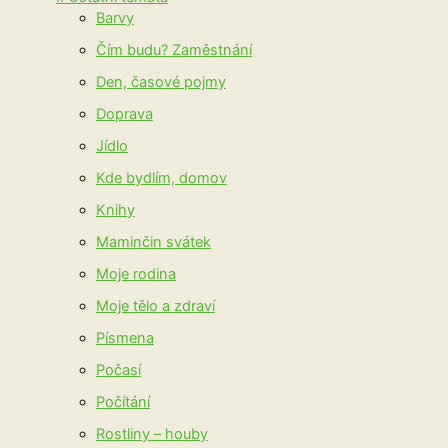
Barvy
Čím budu? Zaměstnání
Den, časové pojmy
Doprava
Jídlo
Kde bydlím, domov
Knihy
Maminčin svátek
Moje rodina
Moje tělo a zdraví
Písmena
Počasí
Počítání
Rostliny – houby