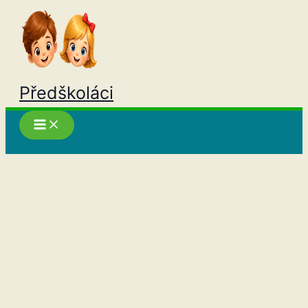
Přeskočit
na
obsah
Předškoláci
Hledat