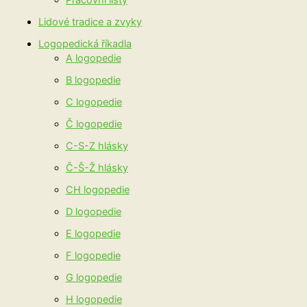
Pracovní listy
Lidové tradice a zvyky
Logopedická říkadla
A logopedie
B logopedie
C logopedie
Č logopedie
C-S-Z hlásky
Č-Š-Ž hlásky
CH logopedie
D logopedie
E logopedie
F logopedie
G logopedie
H logopedie