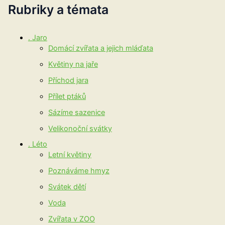
Rubriky a témata
. Jaro
Domácí zvířata a jejich mláďata
Květiny na jaře
Příchod jara
Přílet ptáků
Sázíme sazenice
Velikonoční svátky
. Léto
Letní květiny
Poznáváme hmyz
Svátek dětí
Voda
Zvířata v ZOO