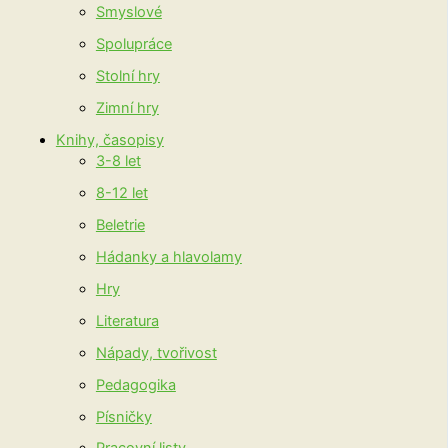
Smyslové
Spolupráce
Stolní hry
Zimní hry
Knihy, časopisy
3-8 let
8-12 let
Beletrie
Hádanky a hlavolamy
Hry
Literatura
Nápady, tvořivost
Pedagogika
Písničky