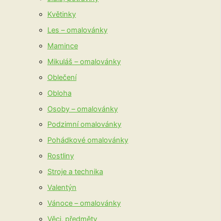
Květinky
Les – omalovánky
Mamince
Mikuláš – omalovánky
Oblečení
Obloha
Osoby – omalovánky
Podzimní omalovánky
Pohádkové omalovánky
Rostliny
Stroje a technika
Valentýn
Vánoce – omalovánky
Věci, předměty