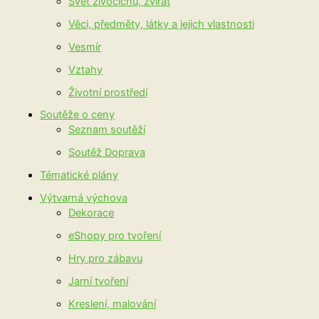
Svět živočichů, zvířat
Věci, předměty, látky a jejich vlastnosti
Vesmír
Vztahy
Životní prostředí
Soutěže o ceny
Seznam soutěží
Soutěž Doprava
Tématické plány
Výtvarná výchova
Dekorace
eShopy pro tvoření
Hry pro zábavu
Jarní tvoření
Kreslení, malování