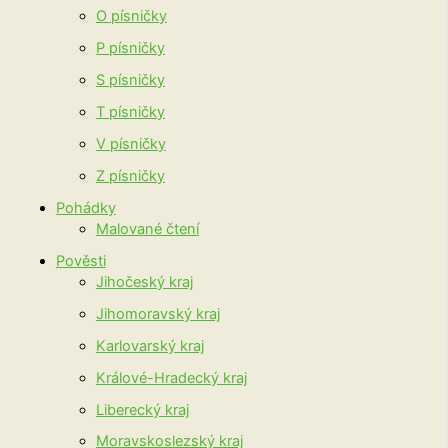
O písničky
P písničky
S písničky
T písničky
V písničky
Z písničky
Pohádky
Malované čtení
Pověsti
Jihočeský kraj
Jihomoravský kraj
Karlovarský kraj
Králové-Hradecký kraj
Liberecký kraj
Moravskoslezský kraj