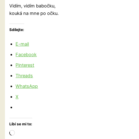
Vidím, vidím babočku,
kouká na mne po očku.
Sdílejte:
E-mail
Facebook
Pinterest
Threads
WhatsApp
X
Líbí se mi to:
Načítání…