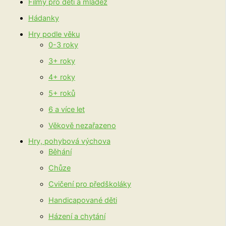
Filmy pro děti a mládež
Hádanky
Hry podle věku
0-3 roky
3+ roky
4+ roky
5+ roků
6 a více let
Věkově nezařazeno
Hry, pohybová výchova
Běhání
Chůze
Cvičení pro předškoláky
Handicapované děti
Házení a chytání