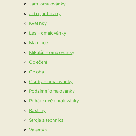
Jarní omalovánky
Jídlo, potraviny
Květinky
Les – omalovánky
Mamince
Mikuláš – omalovánky
Oblečení
Obloha
Osoby – omalovánky
Podzimní omalovánky
Pohádkové omalovánky
Rostliny
Stroje a technika
Valentýn