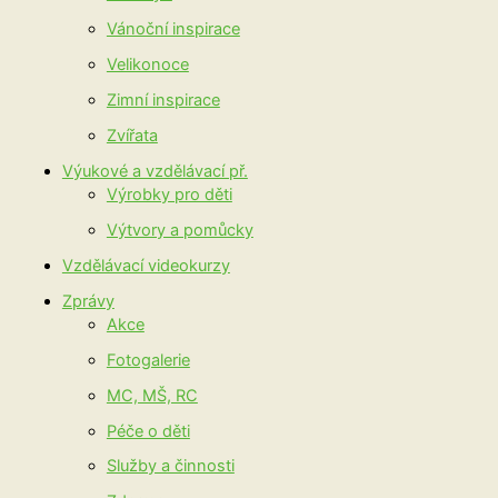
Vánoční inspirace
Velikonoce
Zimní inspirace
Zvířata
Výukové a vzdělávací př.
Výrobky pro děti
Výtvory a pomůcky
Vzdělávací videokurzy
Zprávy
Akce
Fotogalerie
MC, MŠ, RC
Péče o děti
Služby a činnosti