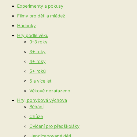
Experimenty a pokusy
Filmy pro děti a mládež
Hádanky
Hry podle věku
0-3 roky
3+ roky
4+ roky
5+ roků
6 a více let
Věkově nezařazeno
Hry, pohybová výchova
Běhání
Chůze
Cvičení pro předškoláky
Handicapované děti