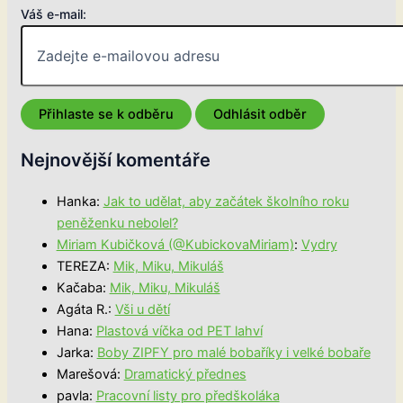
Váš e-mail:
Nejnovější komentáře
Hanka
:
Jak to udělat, aby začátek školního roku
peněženku nebolel?
Miriam Kubičková (@KubickovaMiriam)
:
Vydry
TEREZA
:
Mik, Miku, Mikuláš
Kačaba
:
Mik, Miku, Mikuláš
Agáta R.
:
Vši u dětí
Hana
:
Plastová víčka od PET lahví
Jarka
:
Boby ZIPFY pro malé bobaříky i velké bobaře
Marešová
:
Dramatický přednes
pavla
:
Pracovní listy pro předškoláka