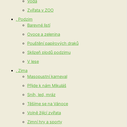
Voda
Zvířata v ZOO
. Podzim
Barevné listí
Ovoce a zelenina
Pouštění papírových draků
Sklizeň plodů podzimu
V lese
. Zima
Masopustní karneval
Přijde k nám Mikuláš
Sníh, led, mráz
Těšíme se na Vánoce
Volně žijící zvířata
Zimní hry a sporty