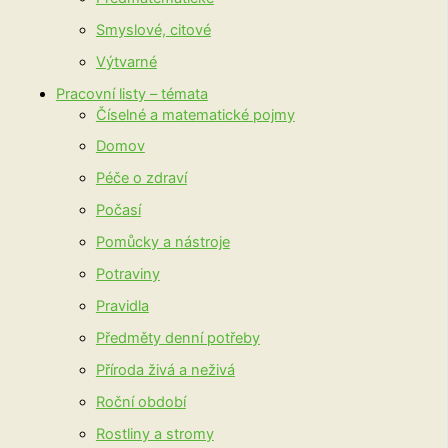
Smyslové, citové
Výtvarné
Pracovní listy – témata
Číselné a matematické pojmy
Domov
Péče o zdraví
Počasí
Pomůcky a nástroje
Potraviny
Pravidla
Předměty denní potřeby
Příroda živá a neživá
Roční období
Rostliny a stromy