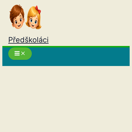
Přeskočit
na
obsah
Předškoláci
Hledat