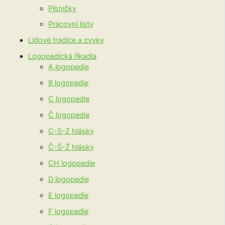
Písničky
Pracovní listy
Lidové tradice a zvyky
Logopedická říkadla
A logopedie
B logopedie
C logopedie
Č logopedie
C-S-Z hlásky
Č-Š-Ž hlásky
CH logopedie
D logopedie
E logopedie
F logopedie