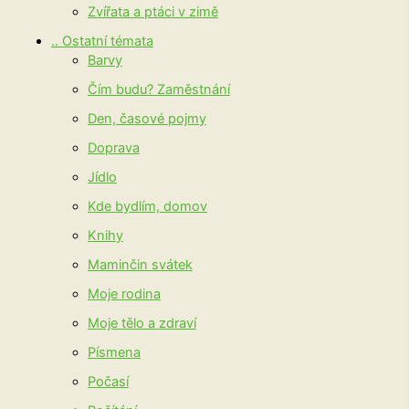
Zvířata a ptáci v zimě
.. Ostatní témata
Barvy
Čím budu? Zaměstnání
Den, časové pojmy
Doprava
Jídlo
Kde bydlím, domov
Knihy
Maminčin svátek
Moje rodina
Moje tělo a zdraví
Písmena
Počasí