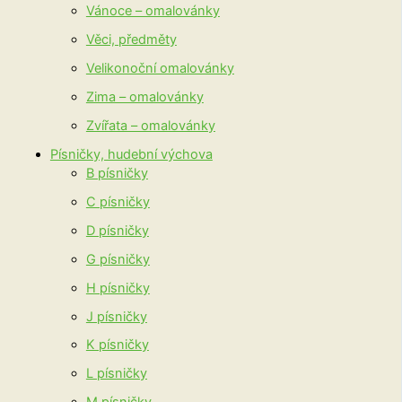
Vánoce – omalovánky
Věci, předměty
Velikonoční omalovánky
Zima – omalovánky
Zvířata – omalovánky
Písničky, hudební výchova
B písničky
C písničky
D písničky
G písničky
H písničky
J písničky
K písničky
L písničky