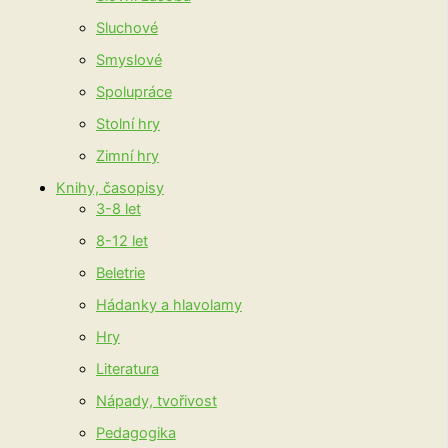
Sluchové
Smyslové
Spolupráce
Stolní hry
Zimní hry
Knihy, časopisy
3-8 let
8-12 let
Beletrie
Hádanky a hlavolamy
Hry
Literatura
Nápady, tvořivost
Pedagogika