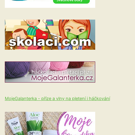
MojeGalanterka - příze a vlny na pletení i háčkování