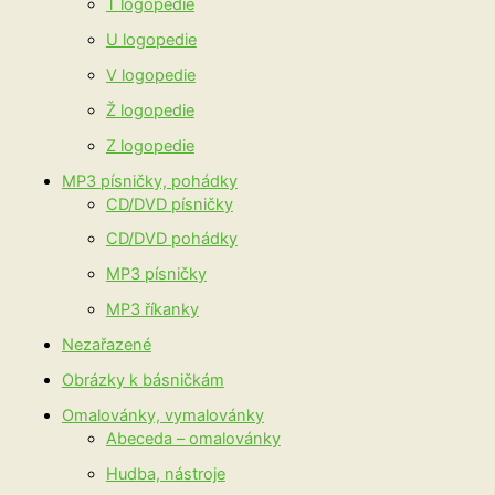
T logopedie
U logopedie
V logopedie
Ž logopedie
Z logopedie
MP3 písničky, pohádky
CD/DVD písničky
CD/DVD pohádky
MP3 písničky
MP3 říkanky
Nezařazené
Obrázky k básničkám
Omalovánky, vymalovánky
Abeceda – omalovánky
Hudba, nástroje