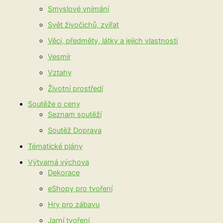
Smyslové vnímání
Svět živočichů, zvířat
Věci, předměty, látky a jejich vlastnosti
Vesmír
Vztahy
Životní prostředí
Soutěže o ceny
Seznam soutěží
Soutěž Doprava
Tématické plány
Výtvarná výchova
Dekorace
eShopy pro tvoření
Hry pro zábavu
Jarní tvoření