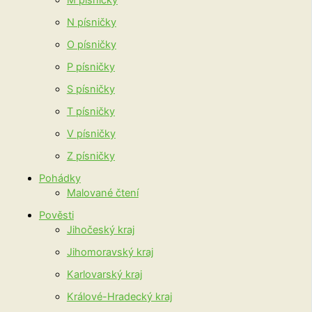
M písničky
N písničky
O písničky
P písničky
S písničky
T písničky
V písničky
Z písničky
Pohádky
Malované čtení
Pověsti
Jihočeský kraj
Jihomoravský kraj
Karlovarský kraj
Králové-Hradecký kraj