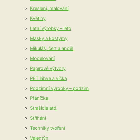
Kreslení, malování
Květiny
Letní výrobky – léto
Masky a kostýmy
Mikuláš, čert a anděl
Modelování
Papírové výtvory
PET láhve a víčka
Podzimní výrobky – podzim
Přáníčka
Strašidla atd.
Stříhání
Techniky tvoření
Valentýn